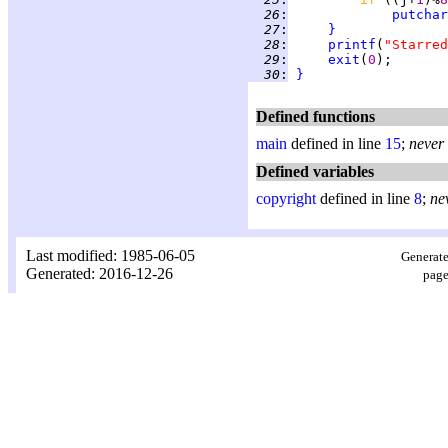
  26
:
putchar
  27
:
}
  28
:
printf
(
"Starred
  29
:
exit
(
0
  30
:
}
Defined functions
main
defined in line
15
;
never
Defined variables
copyright
defined in line
8
;
ne
Last modified: 1985-06-05
Generate
Generated: 2016-12-26
page