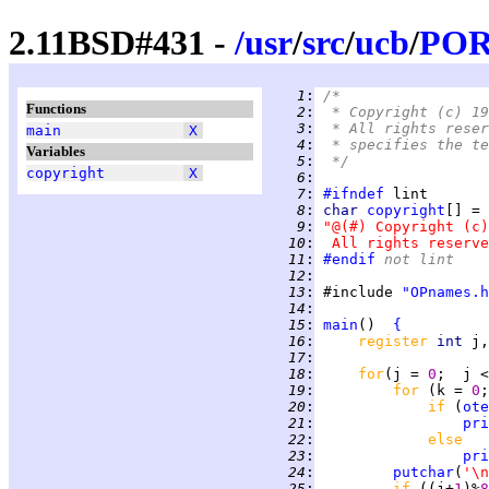
2.11BSD#431 -
/
usr
/
src
/
ucb
/
PO
   1
:
/*
Functions
   2
:
 * Copyright (c) 19
   3
:
 * All rights reser
main
X
   4
:
 * specifies the te
Variables
   5
:
 */
copyright
X
   6
:
   7
:
#ifndef
   8
:
char 
copyright
   9
:
"@(#) Copyright (c)
  10
:
 All rights reserve
  11
:
#endif
 not lint
  12
:
  13
:
 #include 
"OPnames.h
  14
:
  15
:
main
()  
{
  16
:
register 
int 
  17
:
  18
:
for
(j = 
0
;  j <
  19
:
for 
(k = 
0
;
  20
:
if 
(
ote
  21
:
pri
  22
:
else
  23
:
pri
  24
:
putchar
(
'\n
  25
:
if 
((j+
1
)%
8