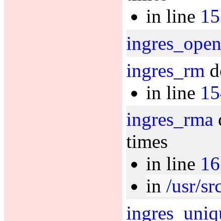
in line
15
ingres_ope
ingres_rm
d
in line
15
ingres_rma
times
in line
16
in
/usr/sr
ingres_uniq