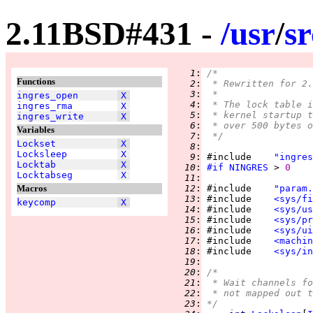
2.11BSD#431 -
/
usr
/
sr
   1
:
/*
Functions
   2
:
 * Rewritten for 2.
   3
:
 *
ingres_open
X
   4
:
 * The lock table i
ingres_rma
X
   5
:
 * kernel startup t
ingres_write
X
   6
:
 * over 500 bytes o
Variables
   7
:
 */
Lockset
X
   8
:
Locksleep
X
   9
:
 #include    
"ingres
Locktab
X
  10
:
#if
NINGRES
 > 
0
Locktabseg
X
  11
:
Macros
  12
:
 #include    
"param.
  13
:
 #include    
<sys/fi
keycomp
X
  14
:
 #include    
<sys/us
  15
:
 #include    
<sys/pr
  16
:
 #include    
<sys/ui
  17
:
 #include    
<machin
  18
:
 #include    
<sys/in
  19
:
  20
:
/*
  21
:
 * Wait channels fo
  22
:
 * not mapped out t
  23
:
*/