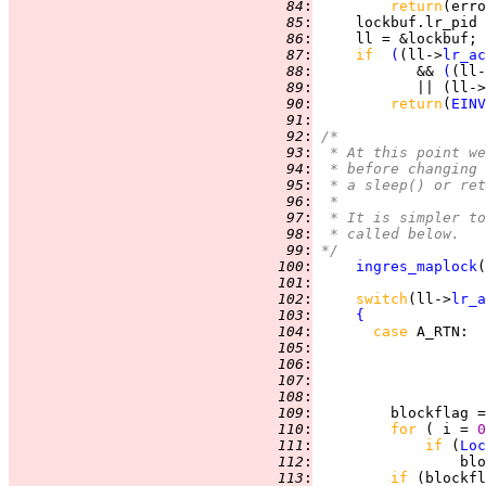
  84
:
return
  85
:
     lockbuf.lr_pid 
  86
:
  87
:
if  
(
(ll->
lr_ac
  88
:
            && 
(
(ll-
  89
:
            || (ll->
  90
:
return
(
EINV
  91
:
  92
:
/*
  93
:
 * At this point we
  94
:
 * before changing 
  95
:
 * a sleep() or ret
  96
:
 *
  97
:
 * It is simpler to
  98
:
 * called below.
  99
:
*/
 100
:
ingres_maplock
 101
:
 102
:
switch
(ll->
lr_a
 103
:
{
 104
:
case 
A_RTN
 105
:
 106
:
 107
:
 108
:
 109
:
         blockflag =
 110
:
for 
( i = 
0
 111
:
if 
(
Loc
 112
:
                 blo
 113
:
if 
(blockfl