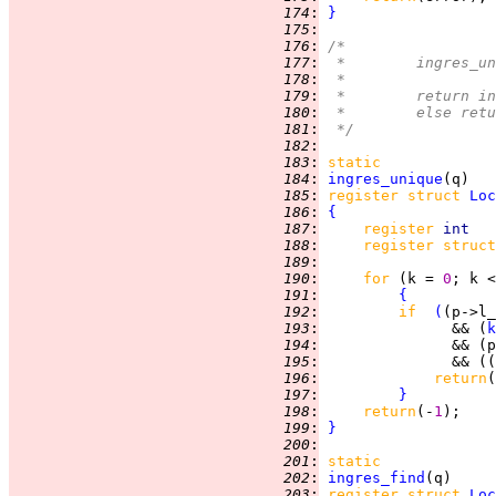
 174
:
}
 175
:
 176
:
/*
 177
:
 *	ingres
 178
:
 *
 179
:
 *	return
 180
:
 *	else re
 181
:
 */
 182
:
 183
:
static
 184
:
ingres_unique
 185
:
register struct 
Loc
 186
:
{
 187
:
register 
int   
 188
:
register struct
 189
:
 190
:
for 
(k = 
0
; k <
 191
:
{
 192
:
if  
(
(p->l_
 193
:
               && (
k
 194
:
               && (p
 195
:
               && ((
 196
:
return
 197
:
}
 198
:
return
(-
1
 199
:
}
 200
:
 201
:
static
 202
:
ingres_find
 203
:
register struct 
Loc