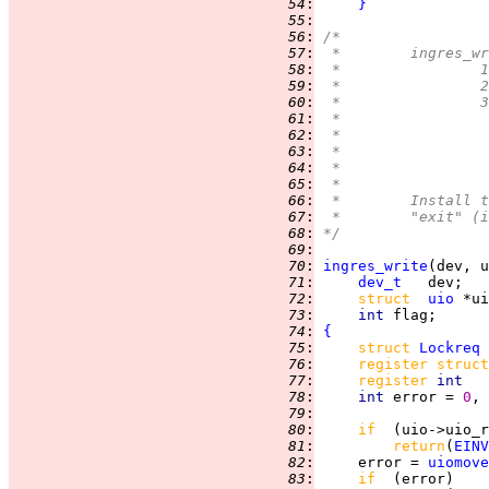
  54
:
}
  55
:
  56
:
/*
  57
:
 *	ingres
  58
:
 
  59
:
 
  60
:
 
  61
:
  62
:
  63
:
  64
:
  65
:
 *
  66
:
 *	Instal
  67
:
 *	"exit"
  68
:
*/
  69
:
  70
:
ingres_write
  71
:
dev_t
  72
:
struct  
uio
  73
:
int 
  74
:
{
  75
:
struct 
Lockreq
  76
:
register struct
  77
:
register 
int   
  78
:
int 
error = 
0
  79
:
  80
:
if  
(uio->uio_r
  81
:
return
(
EINV
  82
:
     error = 
uiomove
  83
:
if  