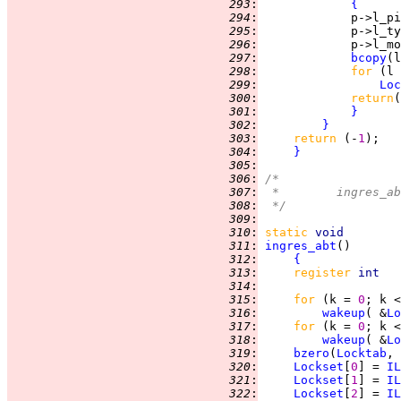
 293
:
{
 294
:
 295
:
             p->l_ty
 296
:
             p->l_mo
 297
:
bcopy
(l
 298
:
for 
(l 
 299
:
Loc
 300
:
return
 301
:
}
 302
:
}
 303
:
return 
(-
1
 304
:
}
 305
:
 306
:
/*
 307
:
 *	ingres
 308
:
 */
 309
:
 310
:
static
void
 311
:
ingres_abt
 312
:
{
 313
:
register 
int   
 314
:
 315
:
for 
(k = 
0
; k <
 316
:
wakeup
( &
Lo
 317
:
for 
(k = 
0
; k <
 318
:
wakeup
( &
Lo
 319
:
bzero
(
Locktab
, 
 320
:
Lockset
[
0
] = 
IL
 321
:
Lockset
[
1
] = 
IL
 322
:
Lockset
[
2
] = 
IL