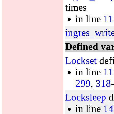
times
in line
11
ingres_writ
Defined var
Lockset
defi
in line
11
299
,
318
Locksleep
d
in line
14