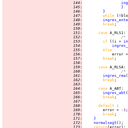
 144
:
ing
 145
:
}
 146
:
}
 147
:
while 
 148
:
ingres_ente
 149
:
break
 150
:
 151
:
case 
A_RLS1
 152
:
/* 
 153
:
if 
((i = 
in
 154
:
ingres_
 155
:
else
 156
:
             error =
 157
:
break
 158
:
 159
:
case 
A_RLSA
 160
:
/* 
 161
:
ingres_rma
(
 162
:
break
 163
:
 164
:
case 
A_ABT
:  
 165
:
ingres_abt
 166
:
break
 167
:
 168
:
default 
 169
:
         error = -
3
 170
:
break
 171
:
}
 172
:
normalseg5
 173
:
return