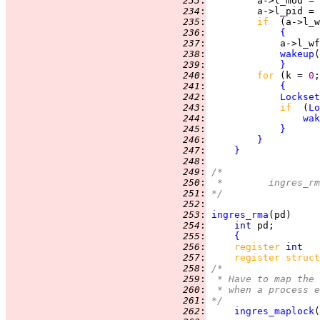
 233
:
         a->l_mod = 
 234
:
         a->l_pid = 
 235
:
if  
(a->l_w
 236
:
{
 237
:
             a->l_wf
 238
:
wakeup
(
 239
:
}
 240
:
for 
(k = 
0
 241
:
{
 242
:
Lockset
 243
:
if  
(
Lo
 244
:
wak
 245
:
}
 246
:
}
 247
:
}
 248
:
 249
:
/*
 250
:
 *	ingres
 251
:
*/
 252
:
 253
:
ingres_rma
 254
:
int 
 255
:
{
 256
:
register 
int   
 257
:
register struct
 258
:
/*
 259
:
 * Have to map the 
 260
:
 * when a process e
 261
:
*/
 262
:
ingres_maplock