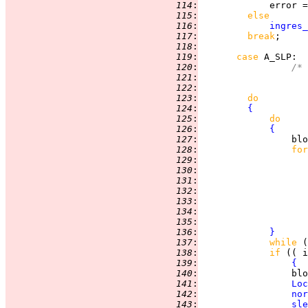
 114
:
             error =
 115
:
else
 116
:
ingres_
 117
:
break
 118
:
 119
:
case 
A_SLP
 120
:
/* 
 121
:
 122
:
 123
:
do
 124
:
{
 125
:
do
 126
:
{
 127
:
                 blo
 128
:
for
 129
:
 130
:
 131
:
 132
:
 133
:
 134
:
                    
 135
:
 136
:
}
 137
:
while 
 138
:
if 
(( i
 139
:
{
 140
:
                 blo
 141
:
Loc
 142
:
nor
 143
:
sle