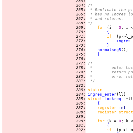
 263
:
 264
:
/*
 265
:
 * Replicate the pi
 266
:
 * has no Ingres lo
 267
:
 * and returns.
 268
:
*/
 269
:
for 
(i = 
0
; i <
 270
:
{
 271
:
if  
(p->l_p
 272
:
ingres_
 273
:
}
 274
:
normalseg5
 275
:
}
 276
:
 277
:
/*
 278
:
 *	enter L
 279
:
 *	return
 280
:
 *	error r
 281
:
 */
 282
:
 283
:
static
 284
:
ingres_enter
 285
:
struct 
Lockreq
 286
:
{
 287
:
register 
int   
 288
:
register struct
 289
:
 290
:
for 
(k = 
0
; k <
 291
:
{
 292
:
if  
(p->l_m