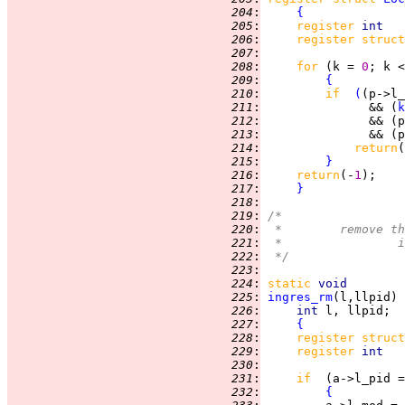
 204
:
{
 205
:
register 
int   
 206
:
register struct
 207
:
 208
:
for 
(k = 
0
; k <
 209
:
{
 210
:
if  
(
(p->l_
 211
:
               && (
k
 212
:
               && (p
 213
:
               && (p
 214
:
return
 215
:
}
 216
:
return
(-
1
 217
:
}
 218
:
 219
:
/*
 220
:
 *	remove 
 221
:
 
 222
:
 */
 223
:
 224
:
static
void
 225
:
ingres_rm
 226
:
int 
 227
:
{
 228
:
register struct
 229
:
register 
int   
 230
:
 231
:
if  
(a->l_pid =
 232
:
{