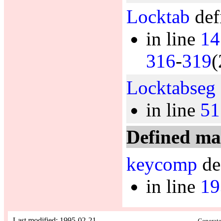
Locktab
def
in line
14
316
-
319
(
Locktabseg
in line
51
Defined ma
keycomp
de
in line
19
Last modified: 1995-02-21
Generate