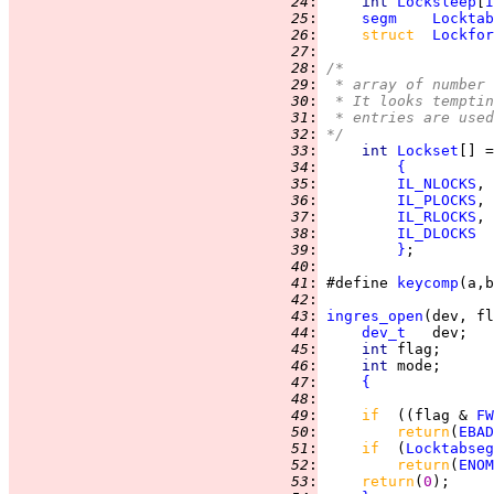
  24
:
int 
Locksleep
[
I
  25
:
segm
Locktab
  26
:
struct  
Lockfor
  27
:
  28
:
/*
  29
:
 * array of number 
  30
:
 * It looks temptin
  31
:
 * entries are used
  32
:
*/
  33
:
int 
Lockset
  34
:
{
  35
:
IL_NLOCKS
  36
:
IL_PLOCKS
  37
:
IL_RLOCKS
  38
:
IL_DLOCKS
  39
:
}
  40
:
  41
:
 #define 
keycomp
(a,b
  42
:
  43
:
ingres_open
  44
:
dev_t
  45
:
int 
  46
:
int 
  47
:
{
  48
:
  49
:
if  
((flag & 
FW
  50
:
return
(
EBAD
  51
:
if  
(
Locktabseg
  52
:
return
(
ENOM
  53
:
return
(
0