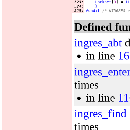
 323
:
Lockset
[
3
] = 
IL
 324
:
}
 325
:
#endif
 /* NINGRES >
Defined fun
ingres_abt
d
in line
16
ingres_ente
times
in line
11
ingres_find
times