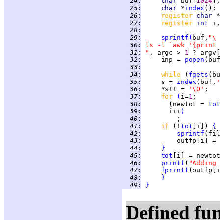
  24
:
char 
buf[
1024
],
  25
:
char 
*
index
  26
:
register 
char 
  27
:
register 
int 
  28
:
  29
:
sprintf
(
buf,
"\
  30
:
ls -l `awk '{print 
  31
:
"
, argc > 
1 
? argv[
  32
:
     inp = 
popen
(buf
  33
:
  34
:
while 
(
fgets
(bu
  35
:
     s = 
index
(buf,
'
  36
:
     *s++ = 
'\0'
  37
:
for 
(
i=
1
  38
:
       (newtot = 
tot
  39
:
       i++
)
  40
:
  41
:
if 
(!
tot
[i]) 
{
  42
:
sprintf
(fil
  43
:
         outfp[i] = 
  44
:
}
  45
:
tot
  46
:
printf
(
"Adding 
  47
:
fprintf
(outfp[i
  48
:
}
  49
:
}
Defined fun