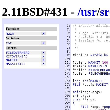
2.11BSD#431 -
/
usr
/
sr
   1
:
/* $Header: kitlist
Functions
   2
:
 *
   3
:
 * $Log:	kitli
main
X
   4
:
 * Revision 4.3  85
Variables
   5
:
 * Baseline for rel
tot
X
   6
:
 *
Macros
   7
:
 */
   8
:
FILEOVERHEAD
X
   9
:
 #include 
<stdio.h>
KITOVERHEAD
X
  10
:
MAXKIT
X
  11
:
 #define 
MAXKIT
100
MAXKITSIZE
X
  12
:
 #define 
MAXKITSIZE
  13
:
 #define 
KITOVERHEAD
  14
:
 #define 
FILEOVERHEA
  15
:
  16
:
long 
tot
[
MAXKIT
  17
:
FILE
 *outfp[
MAXKIT
]
  18
:
  19
:
main
  20
:
int 
  21
:
char 
  22
:
{
  23
:
FILE
 *inp, *
pop