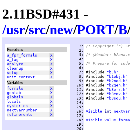
2.11BSD#431 -
/
usr
/
src
/
new
/
PORT
/
B
   1
:
/* Copyright (c) St
Functions
   2
:
   3
:
/* $Header: b2ana.c
a_fpr_formals
X
   4
:
a_tag
X
   5
:
/* Prepare for code
analyze
X
   6
:
cleanup
X
   7
:
 #include 
"b.h"
setup
X
   8
:
 #include 
"b1obj.h"
unit_context
X
   9
:
 #include 
"b2nod.h"
Variables
  10
:
 #include 
"b2gen.h"
formals
X
  11
:
 #include 
"b3err.h"
gentab
X
  12
:
 #include 
"b3env.h"
globals
X
  13
:
 #include 
"b3sou.h"
locals
X
  14
:
mysteries
X
  15
:
nextvarnumber
X
  16
:
Visible
int 
nextvar
refinements
X
  17
:
  18
:
Visible
value
forma
  19
:
  20
: