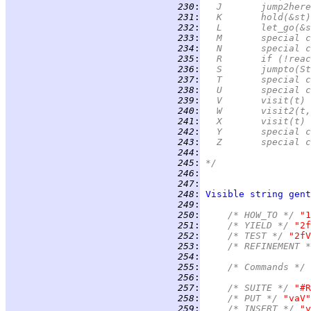
 230
:
	J	jump2her
 231
:
	K	hold(&st)
 232
:
	L	let_go(&
 233
:
	M	special
 234
:
	N	special
 235
:
	R	if (!r
 236
:
	S	jumpto(S
 237
:
	T	special
 238
:
	U	specia
 239
:
	V	visit(t)
 240
:
	W	visit2(
 241
:
	X	visit(
 242
:
	Y	special
 243
:
	Z	special
 244
:
 245
:
*/
 246
:
 247
:
 248
:
Visible
string
gent
 249
:
 250
:
/* HOW_TO */ 
"1
 251
:
/* YIELD */ 
"2f
 252
:
/* TEST */ 
"2fV
 253
:
/* REFINEMENT *
 254
:
 255
:
/* Commands */
 256
:
 257
:
/* SUITE */ 
"#R
 258
:
/* PUT */ 
"vaV"
 259
:
/* INSERT */ 
"v