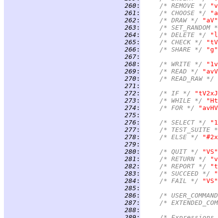
 260
:
/* REMOVE */ 
"v
 261
:
/* CHOOSE */ 
"a
 262
:
/* DRAW */ 
"aV"
 263
:
/* SET_RANDOM *
 264
:
/* DELETE */ 
"l
 265
:
/* CHECK */ 
"tV
 266
:
/* SHARE */ 
"g"
 267
:
 268
:
/* WRITE */ 
"1v
 269
:
/* READ */ 
"avV
 270
:
/* READ_RAW */ 
 271
:
 272
:
/* IF */ 
"tV2xJ
 273
:
/* WHILE */ 
"Ht
 274
:
/* FOR */ 
"avHV
 275
:
 276
:
/* SELECT */ 
"1
 277
:
/* TEST_SUITE *
 278
:
/* ELSE */ 
"#2x
 279
:
 280
:
/* QUIT */ 
"VS"
 281
:
/* RETURN */ 
"v
 282
:
/* REPORT */ 
"t
 283
:
/* SUCCEED */ 
"
 284
:
/* FAIL */ 
"VS"
 285
:
 286
:
/* USER_COMMAND
 287
:
/* EXTENDED_COM
 288
:
 289
:
/* Expressions,