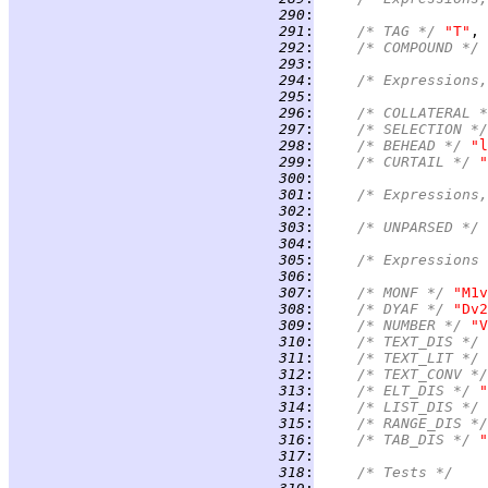
 290
:
 291
:
/* TAG */ 
"T"
 292
:
/* COMPOUND */ 
 293
:
 294
:
/* Expressions
 295
:
 296
:
/* COLLATERAL *
 297
:
/* SELECTION */
 298
:
/* BEHEAD */ 
"l
 299
:
/* CURTAIL */ 
"
 300
:
 301
:
/* Expressions,
 302
:
 303
:
/* UNPARSED */ 
 304
:
 305
:
/* Expressions 
 306
:
 307
:
/* MONF */ 
"M1v
 308
:
/* DYAF */ 
"Dv2
 309
:
/* NUMBER */ 
"V
 310
:
/* TEXT_DIS */ 
 311
:
/* TEXT_LIT */ 
 312
:
/* TEXT_CONV */
 313
:
/* ELT_DIS */ 
"
 314
:
/* LIST_DIS */ 
 315
:
/* RANGE_DIS */
 316
:
/* TAB_DIS */ 
"
 317
:
 318
:
/* Tests */