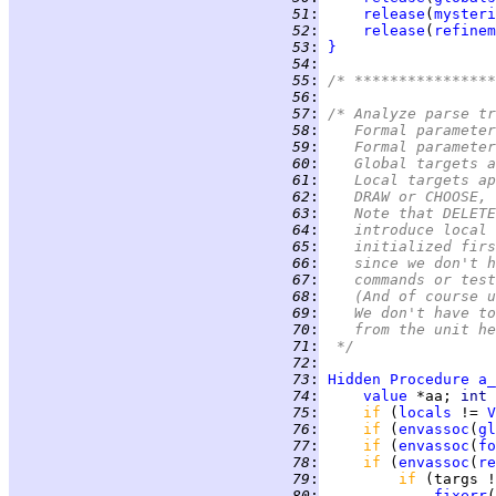
  51
:
release
(
mysteri
  52
:
release
(
refinem
  53
:
}
  54
:
  55
:
  56
:
  57
:
/* Analyze parse tr
  58
:
   Formal parameter
  59
:
   Formal parameter
  60
:
   Global targets a
  61
:
   Local targets ap
  62
:
   DRAW or CHOOSE, 
  63
:
   Note that DELETE
  64
:
   introduce local 
  65
:
   initialized firs
  66
:
   since we don't h
  67
:
   commands or test
  68
:
   (And of course u
  69
:
   We don't have to
  70
:
   from the unit he
  71
:
 */
  72
:
  73
:
Hidden
Procedure
a_
  74
:
value
 *aa; 
int 
  75
:
if 
(
locals
 != 
V
  76
:
if 
(
envassoc
(
gl
  77
:
if 
(
envassoc
(
fo
  78
:
if 
(
envassoc
(
re
  79
:
if 
(targs !
  80
:
fixerr
(