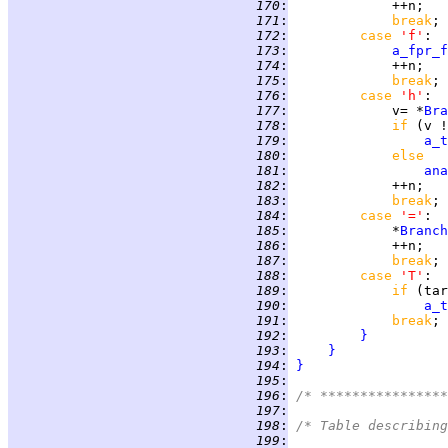
 170
:
 171
:
break
 172
:
case 
'f'
 173
:
a_fpr_f
 174
:
 175
:
break
 176
:
case 
'h'
 177
:
             v= *
Bra
 178
:
if 
(v !
 179
:
a_t
 180
:
else
 181
:
ana
 182
:
 183
:
break
 184
:
case 
'='
 185
:
             *
Branch
 186
:
 187
:
break
 188
:
case 
'T'
 189
:
if 
(tar
 190
:
a_t
 191
:
break
 192
:
}
 193
:
}
 194
:
}
 195
:
 196
:
 197
:
 198
:
/* Table describing
 199
: