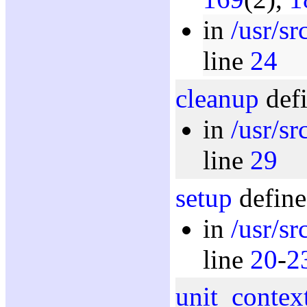
in
/usr/s
line
24
cleanup
defi
in
/usr/s
line
29
setup
define
in
/usr/s
line
20
-
2
unit_contex