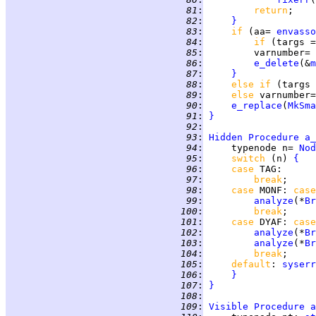
  81
:
return
  82
:
}
  83
:
if 
(aa= 
envasso
  84
:
if 
(targs =
  85
:
         varnumber= 
  86
:
e_delete
(&
m
  87
:
}
  88
:
else if 
(targs 
  89
:
else 
varnumber=
  90
:
e_replace
(
MkSma
  91
:
}
  92
:
  93
:
Hidden
Procedure
a_
  94
:
     typenode n= 
Nod
  95
:
switch 
(n) 
{
  96
:
case 
TAG
  97
:
break
  98
:
case 
MONF
: 
case
  99
:
analyze
(*
Br
 100
:
break
 101
:
case 
DYAF
: 
case
 102
:
analyze
(*
Br
 103
:
analyze
(*
Br
 104
:
break
 105
:
default
: 
syserr
 106
:
}
 107
:
}
 108
:
 109
:
Visible
Procedure
a