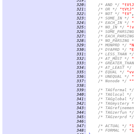
 319
:
 320
:
/* AND */ 
"tVtJ
 321
:
/* OR */ 
"tVtJ"
 322
:
/* NOT */ 
"tV"
 323
:
/* SOME_IN */ 
"
 324
:
/* EACH_IN */ 
"
 325
:
/* NO_IN */ 
"!v
 326
:
/* SOME_PARSING
 327
:
/* EACH_PARSING
 328
:
/* NO_PARSING *
 329
:
/* MONPRD */ 
"N
 330
:
/* DYAPRD */ 
"E
 331
:
/* LESS_THAN */
 332
:
/* AT_MOST */ 
"
 333
:
/* GREATER_THAN
 334
:
/* AT_LEAST */ 
 335
:
/* EQUAL */ 
"vv
 336
:
/* UNEQUAL */ 
"
 337
:
/* Nonode */ 
""
 338
:
 339
:
/* TAGformal */
 340
:
/* TAGlocal */ 
 341
:
/* TAGglobal */
 342
:
/* TAGmystery *
 343
:
/* TAGrefinemen
 344
:
/* TAGzerfun */
 345
:
/* TAGzerprd */
 346
:
 347
:
/* ACTUAL */ 
"1
 348
:
/* FORMAL */ 
"1