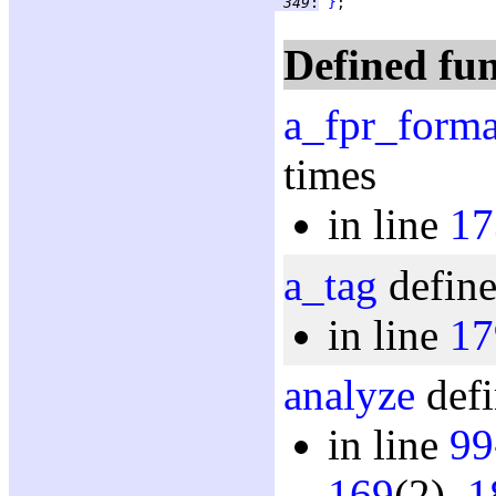
 349
:
}
Defined fun
a_fpr_forma
times
in line
17
a_tag
define
in line
17
analyze
defi
in line
99
169
(2),
1