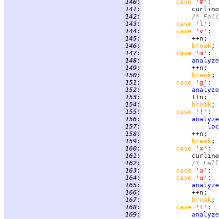
 140
:
case 
'#'
 141
:
             curlino
 142
:
/* Fall
 143
:
case 
'l'
 144
:
case 
'v'
 145
:
 146
:
break
 147
:
case 
'm'
 148
:
analyze
 149
:
 150
:
break
 151
:
case 
'g'
 152
:
analyze
 153
:
 154
:
break
 155
:
case 
'!'
 156
:
analyze
 157
:
loc
 158
:
 159
:
break
 160
:
case 
'x'
 161
:
             curline
 162
:
/* Fall
 163
:
case 
'a'
 164
:
case 
'u'
 165
:
analyze
 166
:
 167
:
break
 168
:
case 
't'
 169
:
analyze