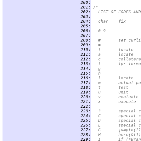
 200
:
 201
:
/*
 202
:
	LIST OF CODES AN
 203
:
 204
:
 205
:
 206
:
 207
:
 208
:
 209
:
 210
:
 211
:
 212
:
 213
:
 214
:
 215
:
 216
:
 217
:
 218
:
 219
:
 220
:
 221
:
 222
:
 223
:
	?	special
 224
:
	C	special
 225
:
	D	special
 226
:
	E	special
 227
:
	G	jumpto(l
 228
:
	H	here(&l1)
 229
:
	I	if (*B