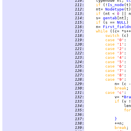
 110
:
     typenode nt; 
st
 111
:
if 
(!
Is_node
(t)
 112
:
     nt= 
Nodetype
 113
:
if 
(nt < 
0 
|| n
 114
:
     s= 
gentab
 115
:
if 
(s == 
NULL
) 
 116
:
     n= 
First_fieldn
 117
:
while 
((c= *s++
 118
:
switch 
(c) 
 119
:
case 
'0'
 120
:
case 
'1'
 121
:
case 
'2'
 122
:
case 
'3'
 123
:
case 
'4'
 124
:
case 
'5'
 125
:
case 
'6'
 126
:
case 
'7'
 127
:
case 
'8'
 128
:
case 
'9'
 129
:
             n= (c -
 130
:
break
 131
:
case 
'c'
 132
:
             v= *
Bra
 133
:
if 
(v !
 134
:
                 len
 135
:
for
 136
:
 137
:
}
 138
:
 139
:
break