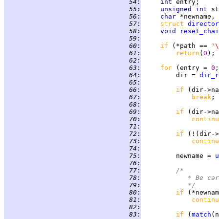
  54
:
int 
  55
:
unsigned int 
  56
:
char 
*newname, 
  57
:
struct 
director
  58
:
void 
reset_chai
  59
:
  60
:
if 
(*path == 
'\
  61
:
return
(
0
  62
:
  63
:
for 
(entry = 
0
;
  64
:
         dir = 
dir_r
  65
:
  66
:
if 
(dir->na
  67
:
break
  68
:
  69
:
if 
(dir->na
  70
:
continu
  71
:
  72
:
if 
(!(dir->
  73
:
continu
  74
:
  75
:
         newname = 
u
  76
:
  77
:
/*
  78
:
		 * Be c
  79
:
		 */
  80
:
if 
(*newnam
  81
:
continu
  82
:
  83
:
if 
(
match
(n