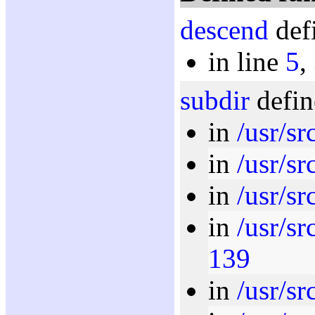
descend
def
in line
5
,
subdir
defin
in
/usr/sr
in
/usr/sr
in
/usr/sr
in
/usr/sr
139
in
/usr/s