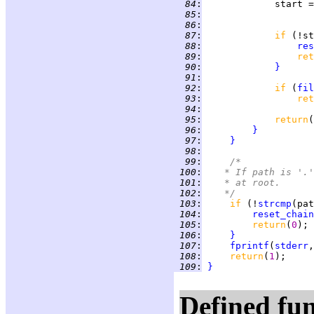
  84
:
             start =
  85
:
  86
:
  87
:
if 
(!st
  88
:
res
  89
:
ret
  90
:
}
  91
:
  92
:
if 
(
fil
  93
:
ret
  94
:
  95
:
return
(
  96
:
}
  97
:
}
  98
:
  99
:
/*
 100
:
	 * If path is '.
 101
:
	 * at root.
 102
:
	 */
 103
:
if 
(!
strcmp
(pat
 104
:
reset_chain
 105
:
return
(
0
 106
:
}
 107
:
fprintf
(
stderr
,
 108
:
return
(
1
 109
:
}
Defined fun