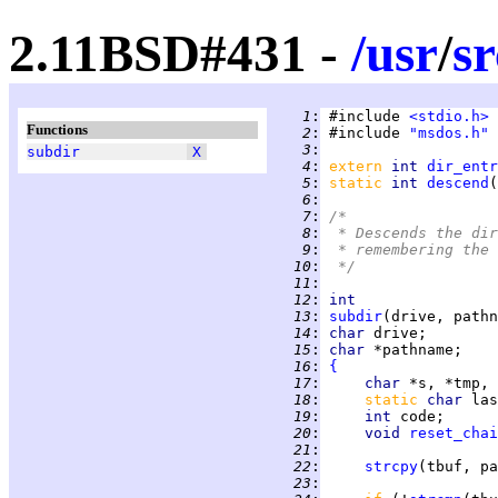
2.11BSD#431 -
/
usr
/
sr
   1
:
 #include 
<stdio.h>
Functions
   2
:
 #include 
"msdos.h"
   3
:
subdir
X
   4
:
extern 
int 
dir_entr
   5
:
static 
int 
descend
   6
:
   7
:
/*
   8
:
 * Descends the dir
   9
:
 * remembering the 
  10
:
 */
  11
:
  12
:
int
  13
:
subdir
  14
:
char 
  15
:
char 
  16
:
{
  17
:
char 
*s, *tmp, 
  18
:
static 
char 
las
  19
:
int 
  20
:
void 
reset_chai
  21
:
  22
:
strcpy
  23
: