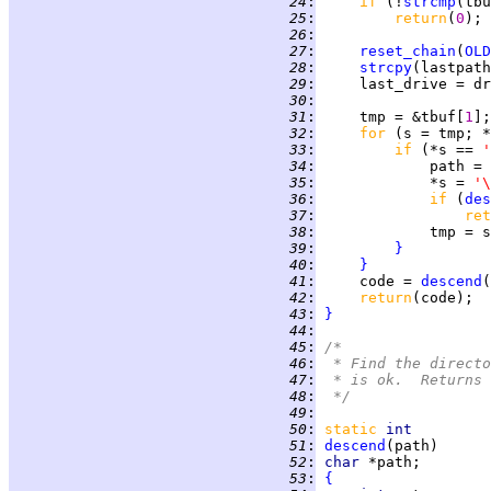
  24
:
if 
(!
strcmp
  25
:
return
(
0
  26
:
  27
:
reset_chain
(
OLD
  28
:
strcpy
  29
:
  30
:
  31
:
     tmp = &tbuf[
1
  32
:
for 
(s = tmp; *
  33
:
if 
(*s == 
'
  34
:
  35
:
             *s = 
'\
  36
:
if 
(
des
  37
:
ret
  38
:
             tmp = s
  39
:
}
  40
:
}
  41
:
     code = 
descend
  42
:
return
  43
:
}
  44
:
  45
:
/*
  46
:
 * Find the directo
  47
:
 * is ok.  Returns 
  48
:
 */
  49
:
  50
:
static
int
  51
:
descend
  52
:
char 
  53
:
{