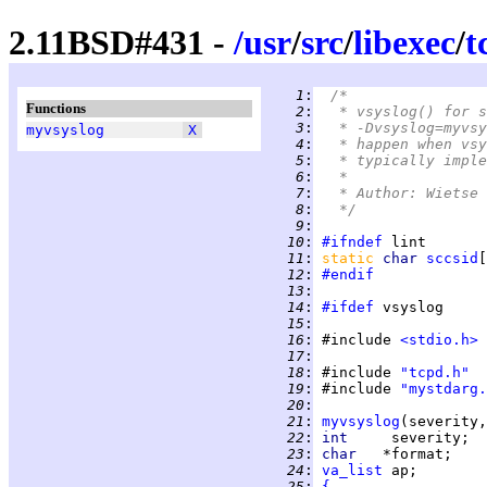
2.11BSD#431 -
/
usr
/
src
/
libexec
/
t
   1
:
/*
Functions
   2
:
  * vsyslog() for s
   3
:
  * -Dvsyslog=myvsy
myvsyslog
X
   4
:
  * happen when vsy
   5
:
  * typically imple
   6
:
  *
   7
:
  * Author: Wietse 
   8
:
  */
   9
:
  10
:
#ifndef
  11
:
static 
char 
sccsid
[
  12
:
#endif
  13
:
  14
:
#ifdef
  15
:
  16
:
 #include 
<stdio.h>
  17
:
  18
:
 #include 
"tcpd.h"
  19
:
 #include 
"mystdarg.
  20
:
  21
:
myvsyslog
  22
:
int     
  23
:
char   
  24
:
va_list
  25
:
{