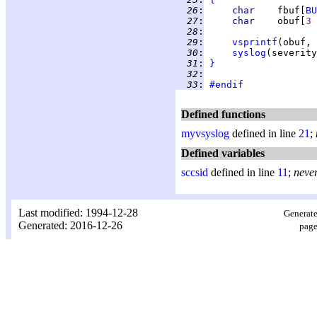
  26
:
char    
fbuf[
BU
  27
:
char    
obuf[
3 
  28
:
  29
:
vsprintf
(obuf, 
  30
:
syslog
(severity
  31
:
}
  32
:
  33
:
#endif
Defined functions
myvsyslog
defined in line
21
;
Defined variables
sccsid
defined in line
11
;
neve
Last modified: 1994-12-28
Generate
Generated: 2016-12-26
page