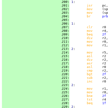
 200
:
1
 201
:
jsr     
pc,
 202
:
mov     
 203
:
mov     
 204
:
br      
prb
 205
:
 206
:
1
 207
:
clr     
 208
:
mov     
 209
:
beq     
2f
 210
:
div     
 211
:
mov     
 212
:
mov     
 213
:
2
 214
:
mov     
 215
:
asl     
 216
:
div     
 217
:
asr     
 218
:
asl     
 219
:
cmp     
 220
:
bgt     
2f
 221
:
sub     
 222
:
inc     
 223
:
2
 224
:
mov     
 225
:
mov     
 226
:
bne     
2f
 227
:
tst     
 228
:
beq     
1f
 229
:
2