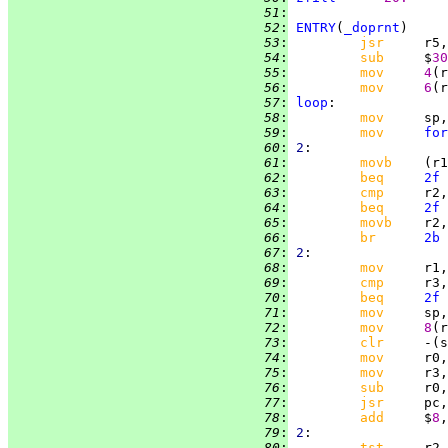
  51
:
  52
:
ENTRY
(
_doprnt
  53
:
jsr     
r5,
  54
:
sub     
$
30
  55
:
mov     
4
(r
  56
:
mov     
6
  57
:
loop
  58
:
mov     
  59
:
mov     
for
  60
:
2
  61
:
movb    
  62
:
beq     
2f
  63
:
cmp     
r2,
  64
:
beq     
2f
  65
:
movb    
  66
:
br      
2b
  67
:
2
  68
:
mov     
r1,
  69
:
cmp     
  70
:
beq     
2f
  71
:
mov     
  72
:
mov     
8
  73
:
clr     
  74
:
mov     
r0,
  75
:
mov     
r3,
  76
:
sub     
  77
:
jsr     
pc,
  78
:
add     
$
8
  79
:
2
  80
:
tst     