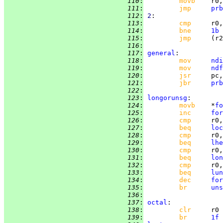
 110
:
movb    
 111
:
jmp     
prb
 112
:
2
 113
:
cmp     
 114
:
bne     
1b
 115
:
jmp     
 116
:
 117
:
general
 118
:
mov     
ndi
 119
:
mov     
ndf
 120
:
jsr     
pc,
 121
:
jbr     
prb
 122
:
 123
:
longorunsg
 124
:
movb    
*
fo
 125
:
inc     
for
 126
:
cmp     
r0,
 127
:
beq     
loc
 128
:
cmp     
r0,
 129
:
beq     
lhe
 130
:
cmp     
r0,
 131
:
beq     
lon
 132
:
cmp     
r0,
 133
:
beq     
lun
 134
:
dec     
for
 135
:
br      
uns
 136
:
 137
:
octal
 138
:
clr     
 139
:
br      
1f