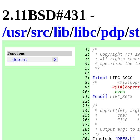
2.11BSD#431 -
/
usr
/
src
/
lib
/
libc
/
pdp
/
s
   1
:
/*
Functions
   2
:
 * Copyright (c) 19
   3
:
 * All rights reser
__doprnt
X
   4
:
 * specifies the te
   5
:
 */
   6
:
   7
:
#ifdef
   8
:
   9
:
  10
:
.even
  11
:
#endif
 LIBC_SCCS
  12
:
  13
:
/*
  14
:
 * doprnt(fmt, argl
  15
:
 
  16
:
 *
  17
:
 *
  18
:
 * Output argl to i
  19
:
 */
  20
:
 #include 
"DEFS.h"