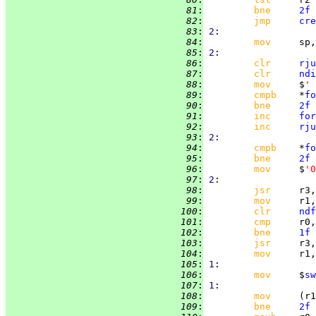
  81
:
bne     
2f
  82
:
jmp     
cre
  83
:
2
  84
:
mov     
  85
:
2
  86
:
clr     
rju
  87
:
clr     
ndi
  88
:
mov     
$
' 
  89
:
cmpb    
*
fo
  90
:
bne     
2f
  91
:
inc     
for
  92
:
inc     
rju
  93
:
2
  94
:
cmpb    
*
fo
  95
:
bne     
2f
  96
:
mov     
$
'0
  97
:
2
  98
:
jsr     
r3,
  99
:
mov     
r1,
 100
:
clr     
ndf
 101
:
cmp     
r0,
 102
:
bne     
1f
 103
:
jsr     
r3,
 104
:
mov     
r1,
 105
:
1
 106
:
mov     
$
sw
 107
:
1
 108
:
mov     
 109
:
bne     
2f