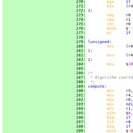
 170
:
bge     
1f
 171
:
mov     
 172
:
3
 173
:
neg     
 174
:
neg     
 175
:
sbc     
 176
:
movb    
$
'-
 177
:
br      
2f
 178
:
 179
:
lunsigned
 180
:
mov     
 181
:
1
 182
:
mov     
 183
:
2
 184
:
mov     
$
10
 185
:
 186
:
/*
 187
:
 * Algorithm courte
 188
:
 */
 189
:
compute
 190
:
mov     
 191
:
mov     
 192
:
mov     
 193
:
mov     
ndi
 194
:
mov     
 195
:
ashc    
$
0
 196
:
beq     
1f
 197
:
tst     
 198
:
beq     
1f
 199
:
movb    
$
'0