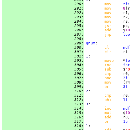
 290
:
mov     
zfi
 291
:
mov     
8
 292
:
mov     
 293
:
mov     
r2,
 294
:
mov     
r3,
 295
:
jsr     
pc,
 296
:
add     
$
10
 297
:
jmp     
loo
 298
:
 299
:
gnum
 300
:
clr     
ndf
 301
:
clr     
 302
:
1
 303
:
movb    
*
fo
 304
:
inc     
for
 305
:
sub     
$
'0
 306
:
cmp     
r0,
 307
:
bne     
2f
 308
:
mov     
 309
:
br      
3f
 310
:
2
 311
:
cmp     
r0,
 312
:
bhi     
1f
 313
:
3
 314
:
inc     
ndf
 315
:
mul     
$
10
 316
:
add     
 317
:
br      
1b
 318
:
1