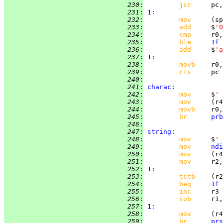
 230
:
jsr     
pc,
 231
:
1
 232
:
mov     
 233
:
add     
$
'0
 234
:
cmp     
r0,
 235
:
ble     
1f
 236
:
add     
$
'a
 237
:
1
 238
:
movb    
 239
:
rts     
 240
:
 241
:
charac
 242
:
mov     
$
' 
 243
:
mov     
 244
:
movb    
 245
:
br      
prb
 246
:
 247
:
string
 248
:
mov     
$
' 
 249
:
mov     
ndi
 250
:
mov     
 251
:
mov     
 252
:
1
 253
:
tstb    
 254
:
beq     
1f
 255
:
inc     
 256
:
sob     
r1,
 257
:
1
 258
:
mov     
 259
:
br      
prs