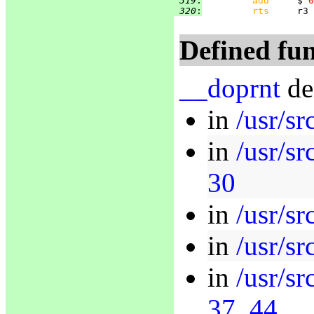
 319
:
add     
$
'0
 320
:
rts     
Defined fun
__doprnt
de
in
/usr/sr
in
/usr/sr
30
in
/usr/sr
in
/usr/sr
in
/usr/sr
37
,
44