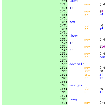
 140
:
loct
 141
:
mov     
 142
:
1
 143
:
mov     
$
8.
 144
:
br      
2f
 145
:
 146
:
hex
 147
:
clr     
 148
:
br      
1f
 149
:
 150
:
lhex
 151
:
mov     
 152
:
1
 153
:
mov     
$
16
 154
:
2
 155
:
mov     
 156
:
br      
com
 157
:
 158
:
decimal
 159
:
mov     
 160
:
sxt     
 161
:
bmi     
3f
 162
:
br      
2f
 163
:
 164
:
unsigned
 165
:
clr     
 166
:
br      
1f
 167
:
 168
:
long
 169
:
mov     