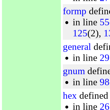
formp
defin
in line
55
125
(2),
1
general
defi
in line
29
gnum
define
in line
98
hex
defined 
in line
26