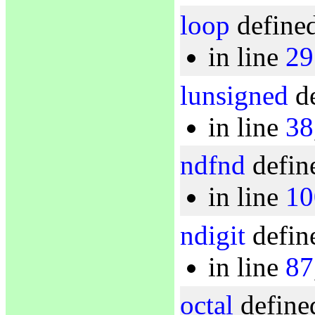
loop
defined
in line
29
lunsigned
de
in line
38
ndfnd
defin
in line
10
ndigit
defin
in line
87
octal
defined