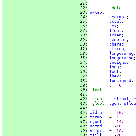
  21
:
  22
:
.data
  23
:
swtab
  24
:
decimal
;   
  25
:
octal
;     
  26
:
hex
;       
  27
:
float
;     
  28
:
scien
;     
  29
:
general
;   
  30
:
charac
;    
  31
:
string
;    
  32
:
longorunsg
;
  33
:
longorunsg
;
  34
:
unsigned
;  
  35
:
long
;      
  36
:
loct
;      
  37
:
lhex
;      
  38
:
lunsigned
; 
  39
:
0
;  
0
  40
:
.text
  41
:
  42
:
.globl  
__strout
, 
c
  43
:
.globl  
pgen
, 
pfloa
  44
:
  45
:
width
   = -
10.
  46
:
formp
   = -
12.
  47
:
rjust
   = -
14.
  48
:
ndfnd
   = -
16.
  49
:
ndigit
  = -
18.
  50
:
zfill
   = -
20.