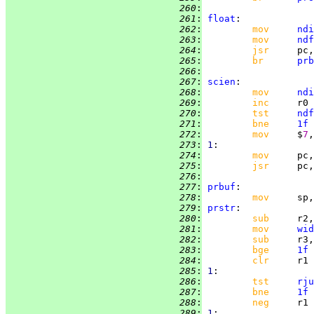
 260
:
 261
:
float
 262
:
mov     
ndi
 263
:
mov     
ndf
 264
:
jsr     
pc,
 265
:
br      
prb
 266
:
 267
:
scien
 268
:
mov     
ndi
 269
:
inc     
 270
:
tst     
ndf
 271
:
bne     
1f
 272
:
mov     
$
7
 273
:
1
 274
:
mov     
 275
:
jsr     
pc,
 276
:
 277
:
prbuf
 278
:
mov     
 279
:
prstr
 280
:
sub     
 281
:
mov     
wid
 282
:
sub     
 283
:
bge     
1f
 284
:
clr     
 285
:
1
 286
:
tst     
rju
 287
:
bne     
1f
 288
:
neg     
 289
:
1