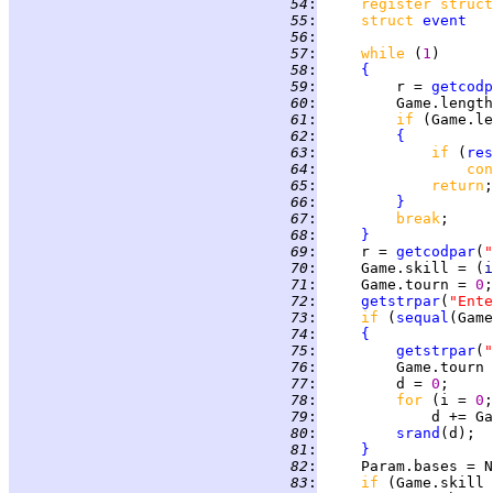
  54
:
register struct
  55
:
struct 
event
  56
:
  57
:
while 
(
1
  58
:
{
  59
:
         r = 
getcodp
  60
:
         Game.length
  61
:
if 
(Game.le
  62
:
{
  63
:
if 
(
res
  64
:
con
  65
:
return
  66
:
}
  67
:
break
  68
:
}
  69
:
     r = 
getcodpar
(
"
  70
:
     Game.skill = (
i
  71
:
     Game.tourn = 
0
  72
:
getstrpar
(
"Ente
  73
:
if 
(
sequal
(Game
  74
:
{
  75
:
getstrpar
(
"
  76
:
         Game.tourn 
  77
:
         d = 
0
  78
:
for 
(i = 
0
  79
:
  80
:
srand
  81
:
}
  82
:
     Param.bases = N
  83
:
if 
(Game.skill 