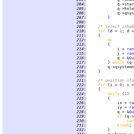
 204
:
             q->star
 205
:
             q->hole
 206
:
             q->qsys
 207
:
}
 208
:
 209
:
/* select inhab
 210
:
for 
(d = 
1
; d <
 211
:
{
 212
:
do
 213
:
{
 214
:
             i = 
ran
 215
:
             j = 
ran
 216
:
             q = &
Qu
 217
:
}
while 
 218
:
 219
:
}
 220
:
 221
:
/* position sta
 222
:
for 
(i = 
0
 223
:
{
 224
:
while 
(
1
 225
:
{
 226
:
             ix = 
ra
 227
:
             iy = 
ra
 228
:
             q = &
Qu
 229
:
if 
(q->
 230
:
con
 231
:
break
 232
:
}