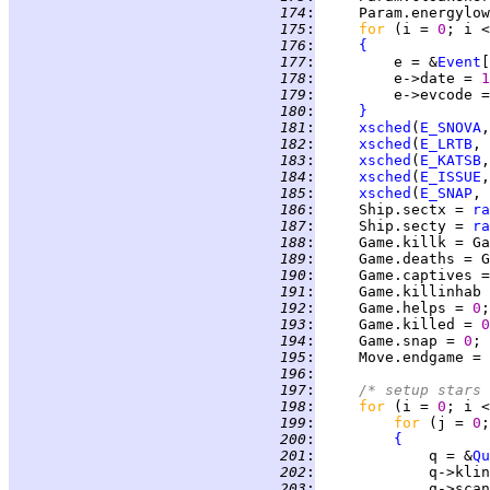
 174
:
     Param.energylow
 175
:
for 
(i = 
0
; i <
 176
:
{
 177
:
         e = &
Event
 178
:
         e->date = 
1
 179
:
         e->evcode =
 180
:
}
 181
:
xsched
(
E_SNOVA
,
 182
:
xsched
(
E_LRTB
, 
 183
:
xsched
(
E_KATSB
,
 184
:
xsched
(
E_ISSUE
,
 185
:
xsched
(
E_SNAP
, 
 186
:
     Ship.sectx = 
ra
 187
:
     Ship.secty = 
ra
 188
:
     Game.killk = Ga
 189
:
     Game.deaths = G
 190
:
     Game.captives =
 191
:
     Game.killinhab 
 192
:
     Game.helps = 
0
 193
:
     Game.killed = 
0
 194
:
     Game.snap = 
0
 195
:
     Move.endgame = 
 196
:
 197
:
/* setup stars 
 198
:
for 
(i = 
0
; i <
 199
:
for 
(j = 
0
;
 200
:
{
 201
:
             q = &
Qu
 202
:
             q->klin
 203
:
             q->scan