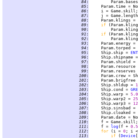
  84
:
         Param.bases
  85
:
     Param.time = No
  86
:
  87
:
  88
:
     Param.klings = 
  89
:
if 
(Param.kling
  90
:
         Param.kling
  91
:
if 
(Param.kling
  92
:
         Param.kling
  93
:
     Param.energy = 
  94
:
     Param.torped = 
  95
:
     Ship.ship = 
ENT
  96
:
     Ship.shipname =
  97
:
     Param.shield = 
  98
:
  99
:
     Param.reserves 
 100
:
     Param.crew = Sh
 101
:
     Param.brigfree 
 102
:
     Ship.shldup = 
1
 103
:
     Ship.cond = 
GRE
 104
:
     Ship.warp = 
5.0
 105
:
     Ship.warp2 = 
25
 106
:
     Ship.warp3 = 
12
 107
:
     Ship.sinsbad = 
 108
:
     Ship.cloaked = 
 109
:
     Param.date = No
 110
:
 111
:
     f = 
log
(f + 
0.5
 112
:
for 
(i = 
0
; i <
 113
:
if 
(
Device
[