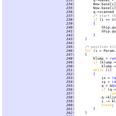
 233
:
         q->bases = 
 234
:
 235
:
 236
:
         q->scanned 
 237
:
/* start th
 238
:
if 
(i == 
0
 239
:
{
 240
:
 241
:
 242
:
}
 243
:
}
 244
:
 245
:
/* position kli
 246
:
for 
(i = Param.
 247
:
{
 248
:
         klump = 
ran
 249
:
if 
 250
:
 251
:
while 
(
1
 252
:
{
 253
:
             ix = 
ra
 254
:
             iy = 
ra
 255
:
             q = &
Qu
 256
:
if 
(q->
 257
:
con
 258
:
 259
:
 260
:
break
 261
:
}
 262
:
}