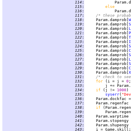
 114
:
             Param.d
 115
:
else
 116
:
 117
:
/* these probab
 118
:
     Param.damprob[
W
 119
:
     Param.damprob[
S
 120
:
     Param.damprob[
L
 121
:
     Param.damprob[
P
 122
:
     Param.damprob[
T
 123
:
     Param.damprob[
I
 124
:
     Param.damprob[
S
 125
:
     Param.damprob[
C
 126
:
     Param.damprob[
S
 127
:
     Param.damprob[
L
 128
:
     Param.damprob[
S
 129
:
     Param.damprob[
C
 130
:
     Param.damprob[
X
 131
:
/* check to see
 132
:
for 
(i = j = 
0
;
 133
:
 134
:
if 
(j != 
1000
 135
:
syserr
(
"Dev
 136
:
     Param.dockfac =
 137
:
     Param.regenfac 
 138
:
if 
(Param.regen
 139
:
         Param.regen
 140
:
     Param.warptime 
 141
:
     Param.stopengy 
 142
:
     Param.shupengy 
 143
: