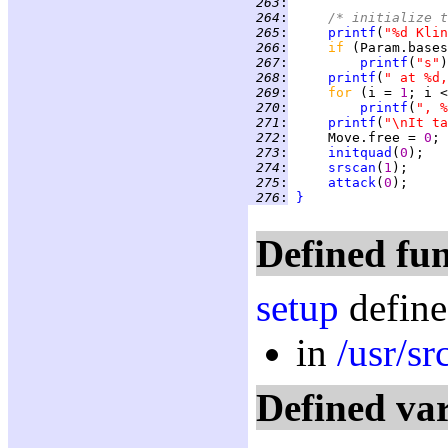
 263
:
 264
:
/* initialize t
 265
:
printf
(
"%d Klin
 266
:
if 
(Param.bases
 267
:
printf
(
"s"
 268
:
printf
(
" at %d,
 269
:
for 
(i = 
1
 270
:
printf
(
", %
 271
:
printf
(
"\nIt ta
 272
:
     Move.free = 
0
 273
:
initquad
(
0
 274
:
srscan
(
1
 275
:
attack
(
0
 276
:
}
Defined fun
setup
define
in
/usr/s
Defined var