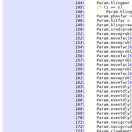
 144
:
     Param.klingpwr 
 145
:
if 
(i >= 
6
 146
:
         Param.kling
 147
:
     Param.phasfac =
 148
:
     Param.hitfac = 
 149
:
     Param.klingcrew
 150
:
     Param.srndrprob
 151
:
     Param.moveprob[
 152
:
     Param.movefac[
K
 153
:
     Param.moveprob[
 154
:
     Param.movefac[
K
 155
:
     Param.moveprob[
 156
:
     Param.movefac[
K
 157
:
     Param.moveprob[
 158
:
     Param.movefac[
K
 159
:
     Param.moveprob[
 160
:
     Param.movefac[
K
 161
:
     Param.moveprob[
 162
:
     Param.movefac[
K
 163
:
     Param.eventdly[
 164
:
     Param.eventdly[
 165
:
     Param.eventdly[
 166
:
     Param.eventdly[
 167
:
     Param.eventdly[
 168
:
     Param.eventdly[
 169
:
     Param.eventdly[
 170
:
     Param.eventdly[
 171
:
     Param.navigcrud
 172
:
     Param.navigcrud
 173
:
     Param.cloakener