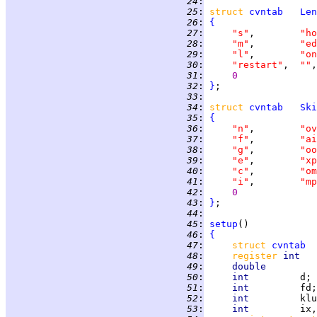
  24
:
  25
:
struct 
cvntab
Len
  26
:
{
  27
:
"s"
,        
"ho
  28
:
"m"
,        
"ed
  29
:
"l"
,        
"on
  30
:
"restart"
,  
""
,
  31
:
0
  32
:
}
  33
:
  34
:
struct 
cvntab
Ski
  35
:
{
  36
:
"n"
,        
"ov
  37
:
"f"
,        
"ai
  38
:
"g"
,        
"oo
  39
:
"e"
,        
"xp
  40
:
"c"
,        
"om
  41
:
"i"
,        
"mp
  42
:
0
  43
:
}
  44
:
  45
:
setup
  46
:
{
  47
:
struct 
cvntab
  48
:
register 
int   
  49
:
double         
  50
:
int         
  51
:
int         
  52
:
int         
  53
:
int         