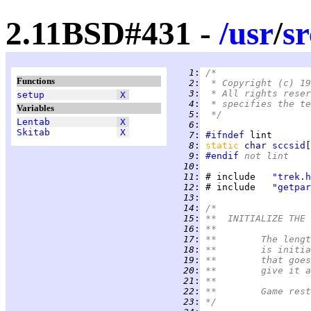
2.11BSD#431 -
/
usr
/
sr
   1
:
/*
Functions
   2
:
 * Copyright (c) 19
   3
:
 * All rights reser
setup
X
   4
:
 * specifies the te
Variables
   5
:
 */
Lentab
X
   6
:
Skitab
X
   7
:
#ifndef
   8
:
static 
char 
sccsid
[
   9
:
#endif
 not lint
  10
:
  11
:
 # include   
"trek.h
  12
:
 # include   
"getpar
  13
:
  14
:
/*
  15
:
**  INITIALIZE THE 
  16
:
**
  17
:
**	The le
  18
:
**	is ini
  19
:
**	that g
  20
:
**	give it
  21
:
**
  22
:
**	Game r
  23
:
*/