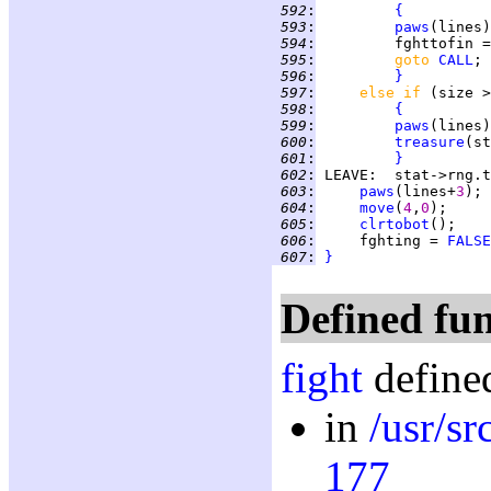
 592
:
{
 593
:
paws
 594
:
         fghttofin =
 595
:
goto 
CALL
 596
:
}
 597
:
else if 
(size >
 598
:
{
 599
:
paws
 600
:
treasure
 601
:
}
 602
:
LEAVE
:  stat->rng.t
 603
:
paws
(lines+
3
 604
:
move
(
4
,
0
 605
:
clrtobot
 606
:
     fghting = 
FALSE
 607
:
}
Defined fun
fight
defined
in
/usr/s
177