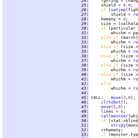
  24
:
     fghting = chang
  25
:
     shield = 
0.0
  26
:
if 
(
setjmp
(figh
  27
:
         shield = 
ro
  28
:
     hwmany = 
0
  29
:
     size = (valhala
  30
:
if 
(particular 
  31
:
  32
:
else if 
  33
:
         whichm = 
ro
  34
:
else if 
(size >
  35
:
         whichm = 
ro
  36
:
else if 
(size >
  37
:
         whichm = 
ro
  38
:
else if 
(size >
  39
:
         whichm = 
ro
  40
:
else if 
(size >
  41
:
         whichm = 
ro
  42
:
else
  43
:
         whichm = 
ro
  44
:
  45
:
CALL
:   
move
(
3
,
0
  46
:
clrtobot
  47
:
move
(
5
,
0
  48
:
     lines = 
6
  49
:
callmonster
  50
:
if 
  51
:
strcpy
(mons
  52
:
  53
:
if 
(monster.typ