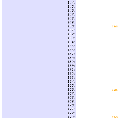
 144
:
 145
:
                    
 146
:
                    
 147
:
 148
:
 149
:
 150
:
cas
 151
:
 152
:
 153
:
 154
:
 155
:
 156
:
                    
 157
:
 158
:
 159
:
                    
 160
:
 161
:
 162
:
 163
:
 164
:
                    
 165
:
 166
:
cas
 167
:
 168
:
 169
:
 170
:
                    
 171
:
                    
 172
:
 173
:
cas