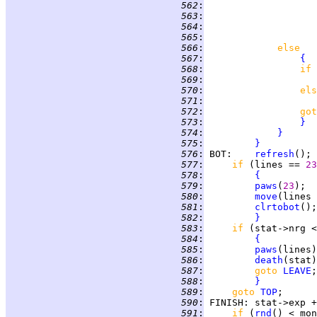
 562
:
 563
:
                    
 564
:
 565
:
 566
:
else
 567
:
{
 568
:
if 
 569
:
 570
:
els
 571
:
 572
:
got
 573
:
}
 574
:
}
 575
:
}
 576
:
BOT
:    
refresh
 577
:
if 
(lines == 
23
 578
:
{
 579
:
paws
(
23
 580
:
move
(lines 
 581
:
clrtobot
 582
:
}
 583
:
if 
(stat->nrg <
 584
:
{
 585
:
paws
 586
:
death
 587
:
goto 
LEAVE
 588
:
}
 589
:
goto 
TOP
 590
:
FINISH
 591
:
if 
(
rnd
() < mon