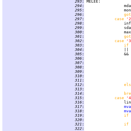
 293
:
MELEE
:             
 294
:
 295
:
                 mon
 296
:
got
 297
:
case 
'2
 298
:
                 inf
 299
:
 300
:
                 max
 301
:
got
 302
:
case 
'3
 303
:
if 
 304
:
                 || 
 305
:
                 && 
 306
:
 307
:
 308
:
                    
 309
:
                    
 310
:
 311
:
 312
:
els
 313
:
 314
:
bre
 315
:
case 
'4
 316
:
                 lin
 317
:
mva
 318
:
mva
 319
:
if 
 320
:
 321
:
if 
 322
: