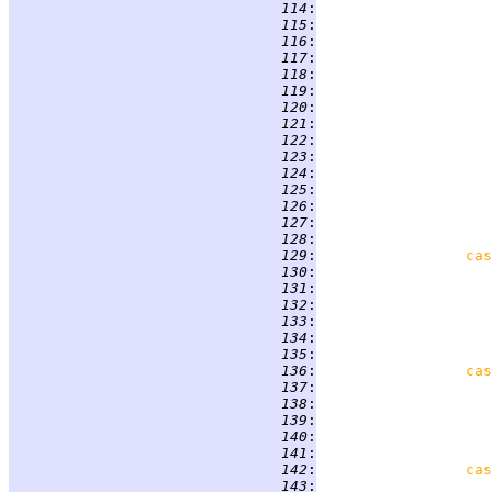
 114
:
 115
:
 116
:
 117
:
 118
:
 119
:
 120
:
 121
:
                    
 122
:
 123
:
 124
:
 125
:
 126
:
 127
:
 128
:
 129
:
cas
 130
:
 131
:
 132
:
 133
:
                    
 134
:
                    
 135
:
 136
:
cas
 137
:
                    
 138
:
                    
 139
:
 140
:
 141
:
 142
:
cas
 143
: