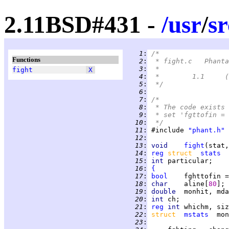
2.11BSD#431 -
/
usr
/
sr
   1
:
/*
Functions
   2
:
 * fight.c   Phanta
   3
:
 *
fight
X
   4
:
 
   5
:
 */
   6
:
   7
:
/*
   8
:
 * The code exists 
   9
:
  10
:
 */
  11
:
 #include 
"phant.h"
  12
:
  13
:
void
fight
(stat,
  14
:
reg
struct  
stats
  15
:
int 
  16
:
{
  17
:
bool
    fghttofin =
  18
:
char    
aline[
80
  19
:
double  
  20
:
int 
  21
:
reg
int 
  22
:
struct  
mstats
  23
: