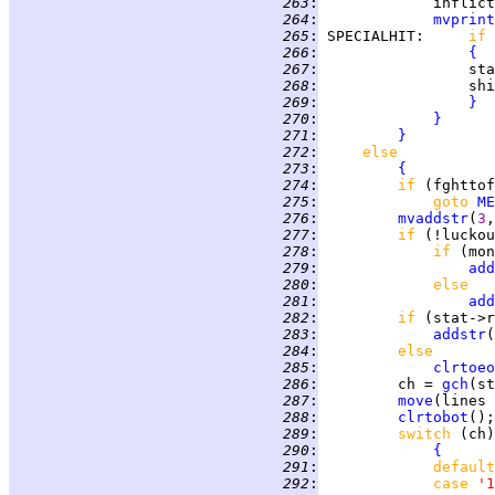
 263
:
             inflict
 264
:
mvprint
 265
:
SPECIALHIT
:     
if 
 266
:
{
 267
:
 268
:
                 shi
 269
:
}
 270
:
}
 271
:
}
 272
:
else
 273
:
{
 274
:
if 
 275
:
goto 
ME
 276
:
mvaddstr
(
3
,
 277
:
if 
 278
:
if 
(mon
 279
:
add
 280
:
else
 281
:
add
 282
:
if 
(stat->r
 283
:
addstr
(
 284
:
else
 285
:
clrtoeo
 286
:
         ch = 
gch
 287
:
move
(lines 
 288
:
clrtobot
 289
:
switch 
 290
:
{
 291
:
default
 292
:
case 
'1