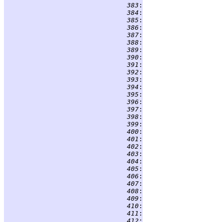
 383
:
                    
 384
:
 385
:
 386
:
 387
:
 388
:
 389
:
 390
:
 391
:
 392
:
 393
:
 394
:
 395
:
 396
:
 397
:
                    
 398
:
                    
 399
:
 400
:
 401
:
 402
:
 403
:
 404
:
 405
:
 406
:
 407
:
 408
:
 409
:
 410
:
 411
:
                    
 412
:
                    