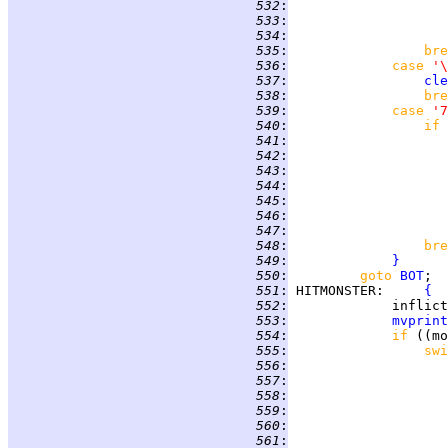
 532
:
 533
:
 534
:
 535
:
bre
 536
:
case 
'\
 537
:
cle
 538
:
bre
 539
:
case 
'7
 540
:
if 
 541
:
 542
:
 543
:
 544
:
 545
:
 546
:
 547
:
 548
:
bre
 549
:
}
 550
:
goto 
BOT
 551
:
HITMONSTER
:     
{
 552
:
             inflict
 553
:
mvprint
 554
:
if 
((mo
 555
:
swi
 556
:
 557
:
 558
:
                    
 559
:
 560
:
 561
: