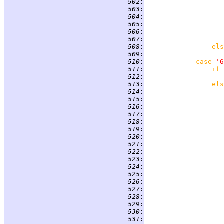
 502
:
                    
 503
:
                    
 504
:
                    
 505
:
                    
 506
:
 507
:
 508
:
els
 509
:
 510
:
case 
'6
 511
:
if 
 512
:
 513
:
els
 514
:
 515
:
 516
:
 517
:
 518
:
 519
:
 520
:
 521
:
                    
 522
:
 523
:
 524
:
 525
:
 526
:
 527
:
                    
 528
:
 529
:
 530
:
 531
: