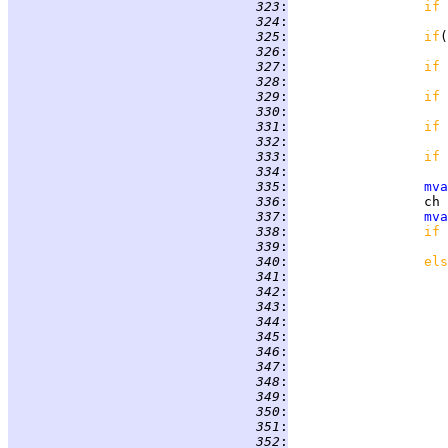
 323
:
if 
 324
:
 325
:
if
(
 326
:
 327
:
if 
 328
:
 329
:
if 
 330
:
 331
:
if 
 332
:
 333
:
if 
 334
:
 335
:
mva
 336
:
                 ch 
 337
:
mva
 338
:
if 
 339
:
 340
:
els
 341
:
 342
:
 343
:
 344
:
 345
:
                    
 346
:
 347
:
                    
 348
:
 349
:
 350
:
                    
 351
:
                    
 352
:
                    