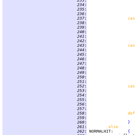
 233
:
 234
:
                    
 235
:
 236
:
 237
:
cas
 238
:
 239
:
 240
:
 241
:
                    
 242
:
 243
:
cas
 244
:
 245
:
 246
:
 247
:
                    
 248
:
 249
:
                    
 250
:
 251
:
 252
:
cas
 253
:
 254
:
 255
:
 256
:
                    
 257
:
 258
:
def
 259
:
 260
:
}
 261
:
else
 262
:
NORMALHIT
:      
{