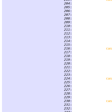
 204
:
 205
:
 206
:
 207
:
 208
:
 209
:
 210
:
 211
:
 212
:
                    
 213
:
 214
:
 215
:
 216
:
cas
 217
:
 218
:
 219
:
                    
 220
:
                    
 221
:
 222
:
 223
:
 224
:
cas
 225
:
 226
:
 227
:
 228
:
                    
 229
:
 230
:
cas
 231
:
 232
: