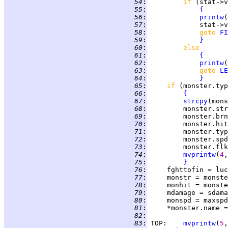
  54
:
if 
  55
:
{
  56
:
printw
(
  57
:
             stat->v
  58
:
goto 
FI
  59
:
}
  60
:
else
  61
:
{
  62
:
printw
(
  63
:
goto 
LE
  64
:
}
  65
:
if 
(monster.typ
  66
:
{
  67
:
strcpy
(mons
  68
:
         monster.str
  69
:
  70
:
         monster.hit
  71
:
         monster.typ
  72
:
         monster.spd
  73
:
         monster.flk
  74
:
mvprintw
(
4
,
  75
:
}
  76
:
     fghttofin = luc
  77
:
  78
:
  79
:
     mdamage = sdama
  80
:
  81
:
     *monster.name =
  82
:
  83
:
TOP
:    
mvprintw
(
5
,