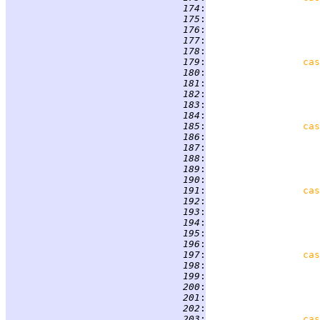
 174
:
 175
:
 176
:
 177
:
                    
 178
:
 179
:
cas
 180
:
 181
:
 182
:
 183
:
 184
:
 185
:
cas
 186
:
 187
:
 188
:
 189
:
 190
:
 191
:
cas
 192
:
 193
:
 194
:
 195
:
                    
 196
:
 197
:
cas
 198
:
 199
:
 200
:
 201
:
                    
 202
:
 203
:
cas