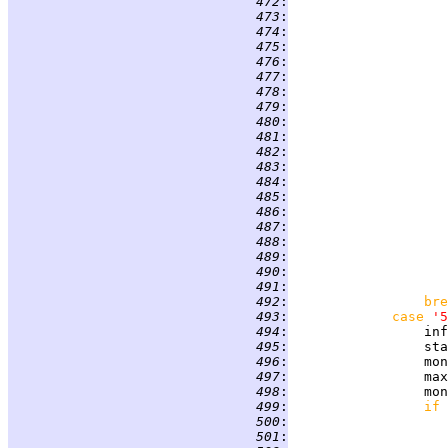
 472
:
 473
:
 474
:
 475
:
 476
:
 477
:
 478
:
 479
:
 480
:
 481
:
 482
:
 483
:
 484
:
                    
 485
:
                    
 486
:
                    
 487
:
 488
:
 489
:
 490
:
 491
:
 492
:
bre
 493
:
case 
'5
 494
:
                 inf
 495
:
                 sta
 496
:
                 mon
 497
:
                 max
 498
:
                 mon
 499
:
if 
 500
:
 501
: