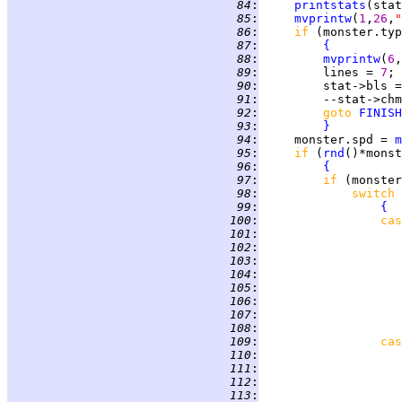
  84
:
printstats
  85
:
mvprintw
(
1
,
26
,
"
  86
:
if 
(monster.typ
  87
:
{
  88
:
mvprintw
(
6
,
  89
:
         lines = 
7
  90
:
         stat->bls =
  91
:
  92
:
goto 
FINISH
  93
:
}
  94
:
     monster.spd = 
m
  95
:
if 
(
rnd
()*monst
  96
:
{
  97
:
if 
  98
:
switch 
  99
:
{
 100
:
cas
 101
:
 102
:
 103
:
                    
 104
:
                    
 105
:
 106
:
 107
:
 108
:
 109
:
cas
 110
:
 111
:
 112
:
 113
:
                    