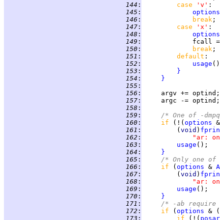
 144
:
case 
'v'
 145
:
options
 146
:
break
 147
:
case 
'x'
 148
:
options
 149
:
             fcall =
 150
:
break
 151
:
default
 152
:
usage
 153
:
}
 154
:
}
 155
:
 156
:
 157
:
 158
:
 159
:
/* One of -dmpq
 160
:
if 
(!(
options
 &
 161
:
         (
void
)
fprin
 162
:
"ar: on
 163
:
usage
 164
:
}
 165
:
/* Only one of 
 166
:
if 
(
options
 & 
A
 167
:
         (
void
)
fprin
 168
:
"ar: on
 169
:
usage
 170
:
}
 171
:
/* -ab require 
 172
:
if 
(
options
 & (
 173
:
if 
(!(
posar