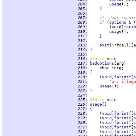
 204
:
usage
 205
:
}
 206
:
 207
:
/* -dmqr requir
 208
:
if 
(
options
 & (
 209
:
         (
void
)
fprin
 210
:
usage
 211
:
}
 212
:
 213
:
exit
 214
:
}
 215
:
 216
:
static
void
 217
:
badoptions
 218
:
char 
 219
:
{
 220
:
     (
void
)
fprintf
(
s
 221
:
"ar: illega
 222
:
usage
 223
:
}
 224
:
 225
:
static
void
 226
:
usage
 227
:
{
 228
:
     (
void
)
fprintf
(
s
 229
:
     (
void
)
fprintf
(
s
 230
:
     (
void
)
fprintf
(
s
 231
:
     (
void
)
fprintf
(
s
 232
:
     (
void
)
fprintf
(
s