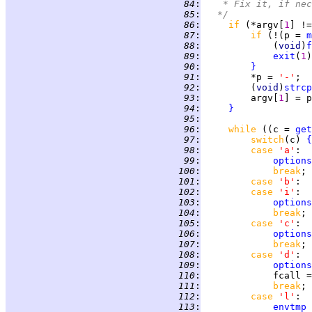
  84
:
	 * Fix it, if ne
  85
:
	*/
  86
:
if 
(*argv[
1
] !=
  87
:
if 
(!(p = 
m
  88
:
             (
void
)
f
  89
:
exit
(
1
  90
:
}
  91
:
         *p = 
'-'
  92
:
         (
void
)
strcp
  93
:
         argv[
1
  94
:
}
  95
:
  96
:
while 
((c = 
get
  97
:
switch
(c) 
{
  98
:
case 
'a'
  99
:
options
 100
:
break
 101
:
case 
'b'
 102
:
case 
'i'
 103
:
options
 104
:
break
 105
:
case 
'c'
 106
:
options
 107
:
break
 108
:
case 
'd'
 109
:
options
 110
:
             fcall =
 111
:
break
 112
:
case 
'l'
:  
 113
:
envtmp
 