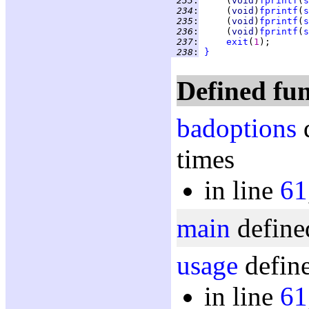
 233
:
     (
void
)
fprintf
(
s
 234
:
     (
void
)
fprintf
(
s
 235
:
     (
void
)
fprintf
(
s
 236
:
     (
void
)
fprintf
(
s
 237
:
exit
(
1
 238
:
}
Defined fun
badoptions
d
times
in line
61
main
define
usage
define
in line
61