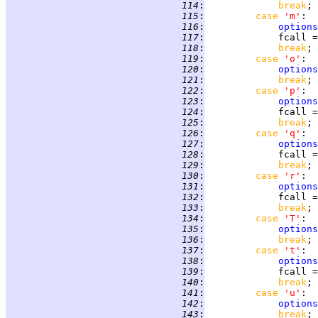
 114
:
break
 115
:
case 
'm'
 116
:
options
 117
:
             fcall =
 118
:
break
 119
:
case 
'o'
 120
:
options
 121
:
break
 122
:
case 
'p'
 123
:
options
 124
:
             fcall =
 125
:
break
 126
:
case 
'q'
 127
:
options
 128
:
             fcall =
 129
:
break
 130
:
case 
'r'
 131
:
options
 132
:
             fcall =
 133
:
break
 134
:
case 
'T'
 135
:
options
 136
:
break
 137
:
case 
't'
 138
:
options
 139
:
             fcall =
 140
:
break
 141
:
case 
'u'
 142
:
options
 143
:
break