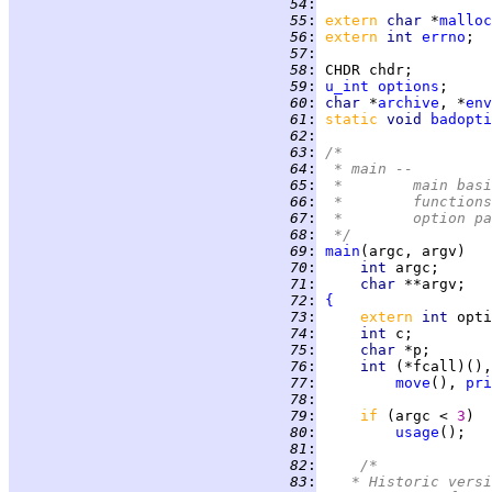
  54
:
  55
:
extern 
char 
*
malloc
  56
:
extern 
int 
errno
  57
:
  58
:
  59
:
u_int
options
  60
:
char 
*
archive
, *
env
  61
:
static 
void 
badopti
  62
:
  63
:
/*
  64
:
 * main --
  65
:
 *	main b
  66
:
 *	functi
  67
:
 *	option
  68
:
 */
  69
:
main
  70
:
int 
  71
:
char 
  72
:
{
  73
:
extern 
int 
  74
:
int 
  75
:
char 
  76
:
int 
(*fcall)(),
  77
:
move
(), 
pri
  78
:
  79
:
if 
(argc < 
3
  80
:
usage
  81
:
  82
:
/*
  83
:
	 * Historic vers