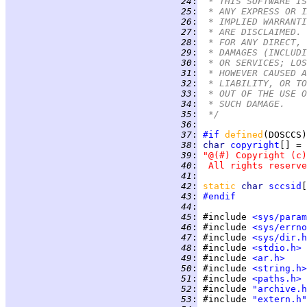
  24
:
 * THIS SOFTWARE IS
  25
:
 * ANY EXPRESS OR I
  26
:
 * IMPLIED WARRANTI
  27
:
 * ARE DISCLAIMED. 
  28
:
 * FOR ANY DIRECT, 
  29
:
 * DAMAGES (INCLUDI
  30
:
 * OR SERVICES; LOS
  31
:
 * HOWEVER CAUSED A
  32
:
 * LIABILITY, OR TO
  33
:
 * OUT OF THE USE O
  34
:
 * SUCH DAMAGE.
  35
:
 */
  36
:
  37
:
#if
defined
(DOSCCS)
  38
:
char 
copyright
  39
:
"@(#) Copyright (c)
  40
:
 All rights reserve
  41
:
  42
:
static 
char 
sccsid
[
  43
:
#endif
  44
:
  45
:
 #include 
<sys/param
  46
:
 #include 
<sys/errno
  47
:
 #include 
<sys/dir.h
  48
:
 #include 
<stdio.h>
  49
:
 #include 
<ar.h>
  50
:
 #include 
<string.h>
  51
:
 #include 
<paths.h>
  52
:
 #include 
"archive.h
  53
:
 #include 
"extern.h"