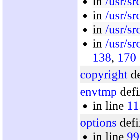
in
/usr/sr
in
/usr/sr
in
/usr/sr
in
/usr/sr
138
,
170
copyright
de
envtmp
defi
in line
11
options
defi
in line
99