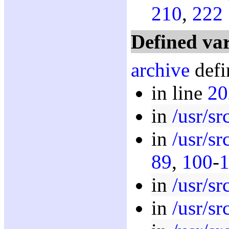
210
,
222
Defined var
archive
defi
in line
20
in
/usr/sr
in
/usr/sr
89
,
100
-
in
/usr/sr
in
/usr/sr