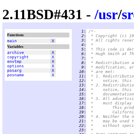
2.11BSD#431 -
/
usr
/
sr
   1
:
/*-
Functions
   2
:
 * Copyright (c) 19
   3
:
 * All rights reser
main
X
   4
:
 *
Variables
   5
:
 * This code is der
archive
X
   6
:
 * Hugh Smith at Th
copyright
X
   7
:
 *
envtmp
X
   8
:
 * Redistribution a
options
X
   9
:
 * modification, ar
posarg
X
  10
:
 * are met:
posname
X
  11
:
 * 1. Redistributio
  12
:
 *    notice, this 
  13
:
 * 2. Redistributio
  14
:
 *    notice, this 
  15
:
 *    documentation
  16
:
 * 3. All advertisi
  17
:
 *    must display 
  18
:
 *	This p
  19
:
 *	Califo
  20
:
 * 4. Neither the n
  21
:
 *    may be used t
  22
:
 *    without speci
  23
:
 *