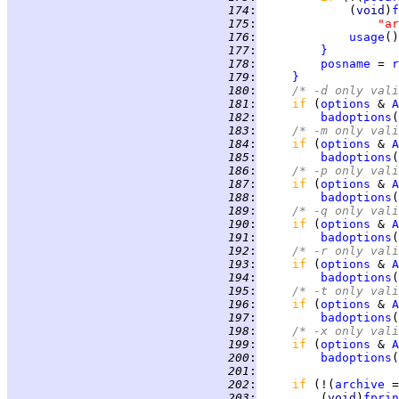
 174
:
             (
void
)
f
 175
:
"ar
 176
:
usage
 177
:
}
 178
:
posname
 = 
r
 179
:
}
 180
:
/* -d only vali
 181
:
if 
(
options
 & 
A
 182
:
badoptions
(
 183
:
/* -m only vali
 184
:
if 
(
options
 & 
A
 185
:
badoptions
(
 186
:
/* -p only vali
 187
:
if 
(
options
 & 
A
 188
:
badoptions
(
 189
:
/* -q only vali
 190
:
if 
(
options
 & 
A
 191
:
badoptions
(
 192
:
/* -r only vali
 193
:
if 
(
options
 & 
A
 194
:
badoptions
(
 195
:
/* -t only vali
 196
:
if 
(
options
 & 
A
 197
:
badoptions
(
 198
:
/* -x only vali
 199
:
if 
(
options
 & 
A
 200
:
badoptions
(
 201
:
 202
:
if 
(!(
archive
 =
 203
:
         (
void
)
fprin