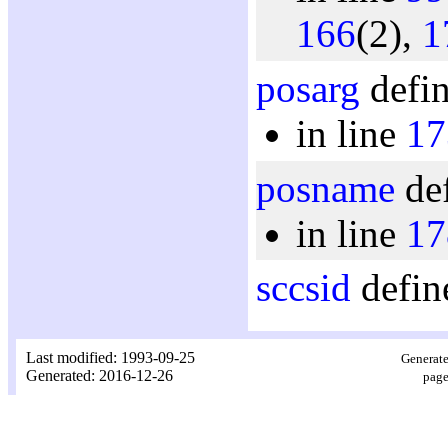
166
(2),
1
posarg
defin
in line
17
posname
def
in line
17
sccsid
defin
Last modified: 1993-09-25
Generate
Generated: 2016-12-26
page