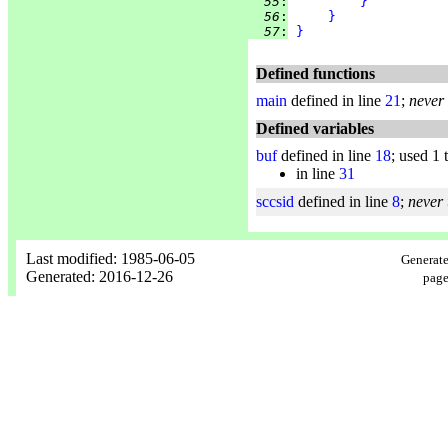
  55
:
}
  56
:
}
  57
:
}
Defined functions
main
defined in line
21
;
never
Defined variables
buf
defined in line
18
; used 1 
in line
31
sccsid
defined in line
8
;
never
Last modified: 1985-06-05
Generate
Generated: 2016-12-26
page