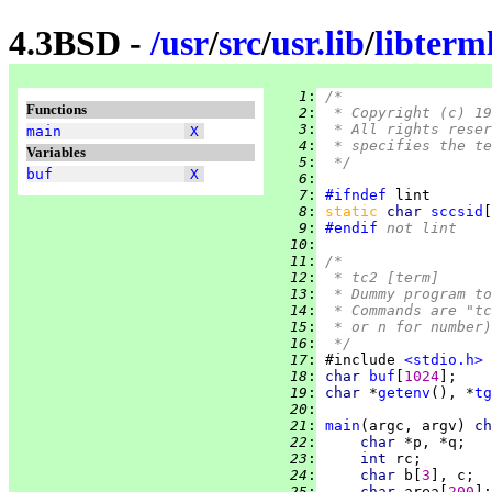
4.3BSD -
/
usr
/
src
/
usr.lib
/
libterm
   1
:
/*
Functions
   2
:
 * Copyright (c) 19
   3
:
 * All rights reser
main
X
   4
:
 * specifies the te
Variables
   5
:
 */
buf
X
   6
:
   7
:
#ifndef
   8
:
static 
char 
sccsid
[
   9
:
#endif
 not lint
  10
:
  11
:
/*
  12
:
 * tc2 [term]
  13
:
 * Dummy program to
  14
:
 * Commands are "tc
  15
:
 * or n for number)
  16
:
 */
  17
:
 #include 
<stdio.h>
  18
:
char 
buf
[
1024
  19
:
char 
*
getenv
(), *
tg
  20
:
  21
:
main
(argc, argv) 
ch
  22
:
char 
  23
:
int 
  24
:
char 
b[
3
  25
:
char 
area[
200