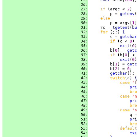
  26
:
  27
:
if 
(argc < 
2
  28
:
         p = 
getenv
(
  29
:
else
  30
:
         p = argv[
1
  31
:
     rc = 
tgetent
(
bu
  32
:
for 
(;;) 
{
  33
:
         c = 
getchar
  34
:
if 
(c < 
0
  35
:
exit
(
0
  36
:
         b[
0
] = 
getc
  37
:
if 
(b[
0
] < 
  38
:
exit
(
0
  39
:
         b[
1
] = 
getc
  40
:
         b[
2
] = 
0
  41
:
getchar
  42
:
switch
(c) 
{
  43
:
case 
'f
  44
:
pri
  45
:
bre
  46
:
case 
'n
  47
:
pri
  48
:
bre
  49
:
case 
's
  50
:
  51
:
pri
  52
:
bre
  53
:
default
  54
:
exi