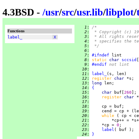
4.3BSD -
/
usr
/
src
/
usr.lib
/
libplot
/
   1
:
/*
Functions
   2
:
 * Copyright (c) 19
   3
:
 * All rights reser
label_
X
   4
:
 * specifies the te
   5
:
 */
   6
:
   7
:
#ifndef
   8
:
static 
char 
sccsid
[
   9
:
#endif
 not lint
  10
:
  11
:
label_
  12
:
register 
char 
  13
:
long 
  14
:
{
  15
:
char 
buf[
260
  16
:
register 
char 
  17
:
  18
:
  19
:
     cend = cp + (le
  20
:
while 
  21
:
  22
:
     *cp = 
0
  23
:
label
  24
:
}