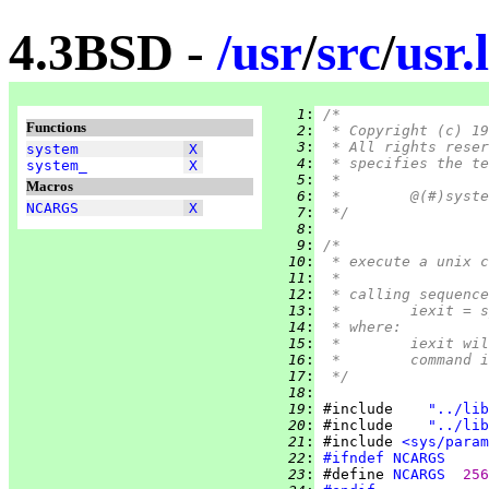
4.3BSD -
/
usr
/
src
/
usr.
   1
:
/*
Functions
   2
:
 * Copyright (c) 19
   3
:
 * All rights reser
system
X
   4
:
 * specifies the te
system_
X
   5
:
 *
Macros
   6
:
NCARGS
X
   7
:
 */
   8
:
   9
:
/*
  10
:
 * execute a unix c
  11
:
 *
  12
:
 * calling sequence
  13
:
 *	iexit =
  14
:
 * where:
  15
:
 *	iexit 
  16
:
 *	comman
  17
:
 */
  18
:
  19
:
 #include    
"../lib
  20
:
 #include    
"../lib
  21
:
 #include 
<sys/param
  22
:
#ifndef
NCARGS
  23
:
 #define 
NCARGS
256