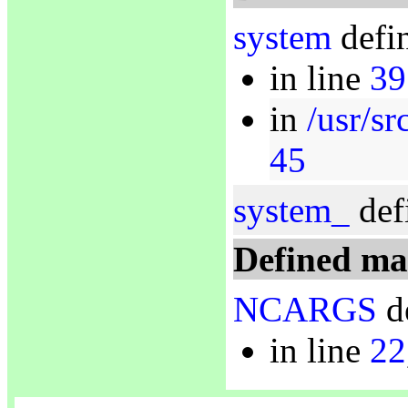
system
defin
in line
39
in
/usr/sr
45
system_
def
Defined ma
NCARGS
de
in line
22