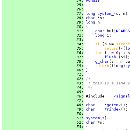
  24
:
#endif
  25
:
  26
:
  27
:
long
system_
  28
:
char 
  29
:
long 
  30
:
{
  31
:
char 
buf[
NCARGS
  32
:
long 
  33
:
  34
:
if 
(n >= 
sizeof
  35
:
return
(-(
lo
  36
:
for 
(i = 
0
; i <
  37
:
flush_
  38
:
g_char
  39
:
return
((
long
)
sy
  40
:
}
  41
:
  42
:
/*
  43
:
 * this is a sane v
  44
:
 */
  45
:
  46
:
 #include    
<signal
  47
:
  48
:
char    
*
getenv
  49
:
char    
*
rindex
  50
:
  51
:
system
  52
:
char 
  53
:
{