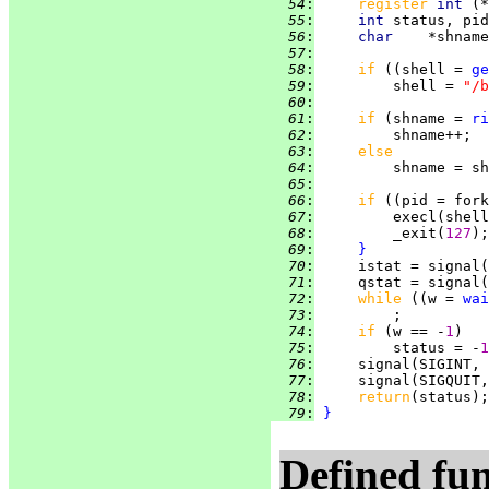
  54
:
register 
int 
  55
:
int 
  56
:
char    
  57
:
  58
:
if 
((shell = 
ge
  59
:
         shell = 
"/b
  60
:
  61
:
if 
(shname = 
ri
  62
:
  63
:
else
  64
:
  65
:
  66
:
if 
((pid = fork
  67
:
         execl(shell
  68
:
         _exit(
127
  69
:
}
  70
:
  71
:
  72
:
while 
((w = 
wai
  73
:
  74
:
if 
(w == -
1
  75
:
         status = -
1
  76
:
  77
:
  78
:
return
  79
:
}
Defined fun