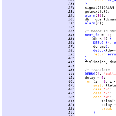
  26
:
}
  27
:
  28
:
  29
:
alarm
(
10
  30
:
     dh = open(dcnam
  31
:
alarm
(
0
  32
:
  33
:
/* modem is ope
  34
:
next_fd
 = -
1
  35
:
if 
(dh < 
0
) 
{
  36
:
DEBUG
(
4
, 
e
  37
:
         dcname
)
  38
:
delock
(dev-
  39
:
return 
errn
  40
:
}
  41
:
  42
:
  43
:
/* translate - 
  44
:
DEBUG
(
4
, 
"calli
  45
:
     delay = 
0
  46
:
for 
(i = 
0
; i <
  47
:
switch
(teln
  48
:
case 
'='
:  
  49
:
case 
'-'
:  
  50
:
case 
'<'
  51
:
             telno[i
  52
:
             delay +
  53
:
break
  54
:
}