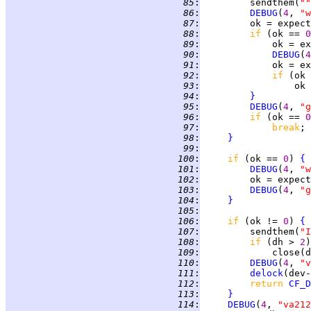
  85
:
         sendthem(
""
  86
:
DEBUG
(
4
, 
"w
  87
:
         ok = expect
  88
:
if 
(ok == 
0
  89
:
             ok = ex
  90
:
DEBUG
(
4
  91
:
             ok = ex
  92
:
if 
(ok 
  93
:
                 ok 
  94
:
}
  95
:
DEBUG
(
4
, 
"g
  96
:
if 
(ok == 
0
  97
:
break
  98
:
}
  99
:
 100
:
if 
(ok == 
0
) 
{
 101
:
DEBUG
(
4
, 
"w
 102
:
         ok = expect
 103
:
DEBUG
(
4
, 
"g
 104
:
}
 105
:
 106
:
if 
(ok != 
0
) 
{
 107
:
         sendthem(
"I
 108
:
if 
(dh > 
2
 109
:
 110
:
DEBUG
(
4
, 
"v
 111
:
delock
(dev-
 112
:
return 
CF_D
 113
:
}
 114
:
DEBUG
(
4
, 
"va212