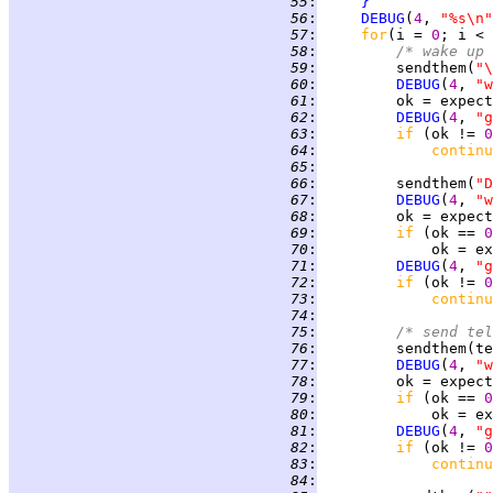
  55
:
}
  56
:
DEBUG
(
4
, 
"%s\n"
  57
:
for
(i = 
0
; i < 
  58
:
/* wake up 
  59
:
         sendthem(
"\
  60
:
DEBUG
(
4
, 
"w
  61
:
         ok = expect
  62
:
DEBUG
(
4
, 
"g
  63
:
if 
(ok != 
0
  64
:
continu
  65
:
  66
:
         sendthem(
"D
  67
:
DEBUG
(
4
, 
"w
  68
:
         ok = expect
  69
:
if 
(ok == 
0
  70
:
             ok = ex
  71
:
DEBUG
(
4
, 
"g
  72
:
if 
(ok != 
0
  73
:
continu
  74
:
  75
:
/* send tel
  76
:
  77
:
DEBUG
(
4
, 
"w
  78
:
  79
:
if 
(ok == 
0
  80
:
             ok = ex
  81
:
DEBUG
(
4
, 
"g
  82
:
if 
(ok != 
0
  83
:
continu
  84
: