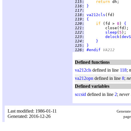
 115
:
return 
 116
:
}
 117
:
 118
:
va212cls
 119
:
{
 120
:
if 
(fd > 
0
) 
{
 121
:
 122
:
sleep
(
5
 123
:
delock
(
devS
 124
:
}
 125
:
}
 126
:
#endif
 VA212
Defined functions
va212cls
defined in line
118
;
n
va212opn
defined in line
8
;
ne
Defined variables
sccsid
defined in line
2
;
never
Last modified: 1986-01-11
Generate
Generated: 2016-12-26
page