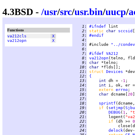
4.3BSD -
/
usr
/
src
/
usr.bin
/
uucp
/
a
   1
:
#ifndef
Functions
   2
:
static 
char 
sccsid
[
   3
:
#endif
va212cls
X
   4
:
va212opn
X
   5
:
 #include 
"../condev
   6
:
   7
:
#ifdef
VA212
   8
:
va212opn
   9
:
char 
  10
:
char 
  11
:
struct 
Devices
  12
:
{
  13
:
int 
dh = -
1
  14
:
int 
i, ok, er =
  15
:
extern 
errno
  16
:
char 
dcname[
20
  17
:
  18
:
sprintf
(dcname,
  19
:
if 
(
setjmp
(
Sjbu
  20
:
DEBUG
(
1
, 
"t
  21
:
         logent(
"va2
  22
:
if 
(dh >= 
0
  23
:
  24
:
delock
(dev-
  25
:
return 
CF_N