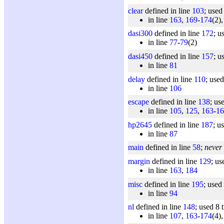
clear
defined in line
103
; used
in line
163
,
169
-
174
(2)
dasi300
defined in line
172
; u
in line
77
-
79
(2)
dasi450
defined in line
157
; u
in line
81
delay
defined in line
110
; used
in line
106
escape
defined in line
138
; us
in line
105
,
125
,
163
-
16
hp2645
defined in line
187
; u
in line
87
main
defined in line
58
;
never
margin
defined in line
129
; us
in line
163
,
184
misc
defined in line
195
; used
in line
94
nl
defined in line
148
; used 8 
in line
107
,
163
-
174
(4)