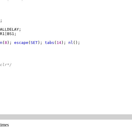
n
(
8
); 
escape
(
SET
); 
tabs
(
14
); 
nl
clr*/
times