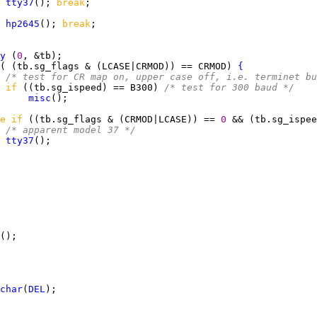
 
tty37
(); 
break
 
hp2645
(); 
break
y
 (
0
( (tb.sg_flags & (LCASE|CRMOD)) == CRMOD) 
{
/* test for CR map on, upper case off, i.e. terminet bu
if 
((tb.sg_ispeed) == B300) 
/* test for 300 baud */
misc
e if 
((tb.sg_flags & (CRMOD|LCASE)) == 
0 
&& (tb.sg_ispee
/* apparent model 37 */
tty37
char
(
DEL