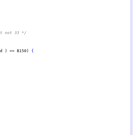
t not 33 */
d ) == B150) 
{