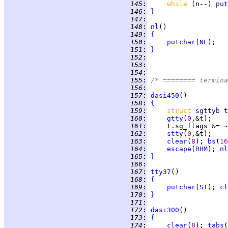
 145
:
while 
(n--) 
put
 146
:
}
 147
:
 148
:
nl
 149
:
{
 150
:
putchar
(
NL
 151
:
}
 152
:
 153
:
 154
:
 155
:
/* ======== termina
 156
:
 157
:
dasi450
 158
:
{
 159
:
struct 
sgttyb 
 160
:
gtty
(
0
 161
:
 162
:
stty
(
0
 163
:
clear
(
8
); 
bs
(
16
 164
:
escape
(
RHM
); 
nl
 165
:
}
 166
:
 167
:
tty37
 168
:
{
 169
:
putchar
(
SI
); 
cl
 170
:
}
 171
:
 172
:
dasi300
 173
:
{
 174
:
clear
(
8
); 
tabs
(