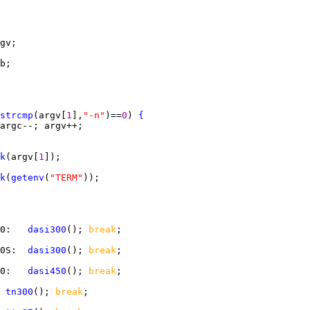
strcmp
(argv[
1
],
"-n"
)==
0
) 
{
k
(argv[
1
k
(
getenv
(
"TERM"
0
:   
dasi300
(); 
break
0S
:  
dasi300
(); 
break
0
:   
dasi450
(); 
break
 
tn300
(); 
break