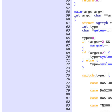
  55
:
return
(
0
  56
:
}
  57
:
  58
:
main
  59
:
int 
argc; 
char 
  60
:
{
  61
:
struct 
sgttyb 
  62
:
int 
  63
:
char 
*
getenv
  64
:
  65
:
     type=
0
  66
:
if 
(argc>=
2 
&& 
  67
:
margset
  68
:
}
  69
:
if 
(argc>=
2
) 
{
  70
:
         type=
sysloo
  71
:
}
else 
{
  72
:
         type=
sysloo
  73
:
}
  74
:
  75
:
switch
(type) 
{
  76
:
  77
:
case 
DASI30
  78
:
  79
:
case 
DASI30
  80
:
  81
:
case 
DASI45
  82
:
  83
:
case 
TN300
:
  84
: