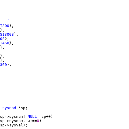
 = 
{
I300
SI300S
0S
I450
300
 
sysnod
sp->sysnam!=
NULL
sp->sysnam, w)==
0