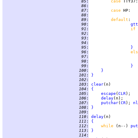
  85
:
case 
TTY37
:
  86
:
  87
:
case 
HP
:   
  88
:
  89
:
default
  90
:
gtt
  91
:
if 
  92
:
  93
:
  94
:
  95
:
}
  96
:
els
  97
:
  98
:
  99
:
}
 100
:
}
 101
:
}
 102
:
 103
:
clear
 104
:
{
 105
:
escape
(
CLR
 106
:
delay
 107
:
putchar
(
CR
); 
nl
 108
:
}
 109
:
 110
:
delay
 111
:
{
 112
:
while 
(n--) 
put
 113
:
}
 114
: