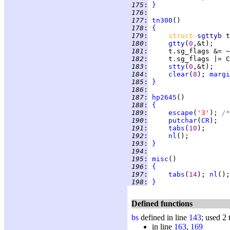
 175
:
}
 176
:
 177
:
tn300
 178
:
{
 179
:
struct 
sgttyb 
 180
:
gtty
(
0
 181
:
 182
:
 183
:
stty
(
0
 184
:
clear
(
8
); 
margi
 185
:
}
 186
:
 187
:
hp2645
 188
:
{
 189
:
escape
(
'3'
); 
/*
 190
:
putchar
(
CR
 191
:
tabs
(
10
 192
:
nl
 193
:
}
 194
:
 195
:
misc
 196
:
{
 197
:
tabs
(
14
); 
nl
 198
:
}
Defined functions
bs
defined in line
143
; used 2 
in line
163
,
169