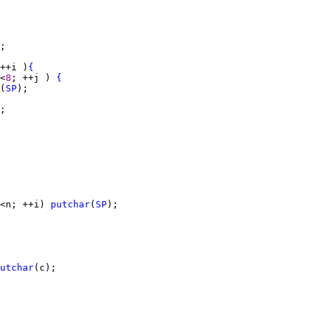
++i )
{
<
8
; ++j ) 
{
(
SP
<n; ++i) 
putchar
(
SP
utchar