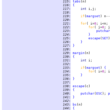
 115
:
tabs
 116
:
{
 117
:
int 
 118
:
 119
:
if
(
margset
 120
:
 121
:
for
( i=
0
; i<n; 
 122
:
for
( j=
0
; j
 123
:
putchar
 124
:
}
 125
:
escape
(
SET
 126
:
}
 127
:
}
 128
:
 129
:
margin
 130
:
{
 131
:
int 
 132
:
 133
:
if
(
margset
) 
{
 134
:
for
( i=
0
; i
 135
:
}
 136
:
}
 137
:
 138
:
escape
 139
:
{
 140
:
putchar
(
ESC
); 
p
 141
:
}
 142
:
 143
:
bs
 144
:
{