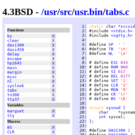
4.3BSD -
/
usr
/
src
/
usr.bin
/
tabs.c
   1
:
static 
char 
*
sccsid
Functions
   2
:
 #include 
<stdio.h>
   3
:
 #include 
<sgtty.h>
bs
X
   4
:
clear
X
   5
:
 #define 
SP
' '
dasi300
X
   6
:
 #define 
TB
'\t'
dasi450
X
   7
:
 #define 
NL
'\n'
delay
X
   8
:
escape
X
   9
:
 # define 
ESC
033
hp2645
X
  10
:
 # define 
RHM
060
main
X
  11
:
 # define 
SI
017
margin
X
  12
:
 # define 
DEL
0177
misc
X
  13
:
 # define 
SET
'1'
nl
X
  14
:
 # define 
CLR
'2'
syslook
X
  15
:
 # define 
MGN
'9'
tabs
X
  16
:
 # define 
CR
'\r'
tn300
X
  17
:
 # define 
BS
'\b'
tty37
X
  18
:
Variables
  19
:
struct 
sysnod
{
margset
X
  20
:
char    
tty
X
  21
:
int 
Macros
  22
:
}
  23
:
BS
X
  24
:
 #define 
DASI300
1
CLR
X
  25
:
 #define 
DASI300S
2