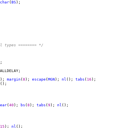
char
(
BS
l types ======== */
); 
margin
(
8
); 
escape
(
MGN
); 
nl
(); 
tabs
(
16
ear
(
40
); 
bs
(
8
); 
tabs
(
9
); 
nl
15
); 
nl