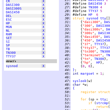
CR
X
  26
:
 #define 
DASI450
3
DASI300
X
  27
:
 #define 
TN300
4
DASI300S
X
  28
:
 #define 
TTY37
5
DASI450
X
  29
:
 #define 
HP
6
DEL
X
  30
:
struct 
sysnod
tty
[]
ESC
X
  31
:
     {
"dasi300"
, 
DAS
HP
X
  32
:
     {
"300"
, 
DASI300
MGN
X
  33
:
     {
"dasi300s"
, 
DA
NL
X
  34
:
     {
"300s"
, 
DASI30
RHM
X
  35
:
     {
"dasi450"
, 
DAS
SET
X
  36
:
     {
"450"
, 
DASI450
SI
X
  37
:
     {
"37"
, 
TTY37
SP
X
  38
:
     {
"tty37"
, 
TTY37
TB
X
  39
:
     {
"tn300"
, 
TN300
TN300
X
  40
:
     {
"terminet"
, 
TN
TTY37
X
  41
:
     {
"tn"
, 
TN300
struct's
  42
:
     {
"hp"
,  
HP
sysnod
X
  43
:
     {
0
, 
0
  44
:
}
  45
:
int 
margset
 = 
1
  46
:
  47
:
syslook
  48
:
char 
  49
:
{
  50
:
register struct
  51
:
  52
:
for 
(sp = 
tty
; 
  53
:
if 
(
strcmp
(
  54
:
return