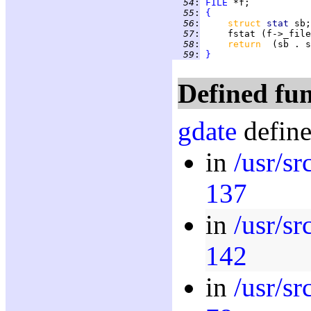
  54
:
FILE
  55
:
{
  56
:
struct 
stat 
  57
:
  58
:
return  
  59
:
}
Defined fun
gdate
define
in
/usr/sr
137
in
/usr/sr
142
in
/usr/sr