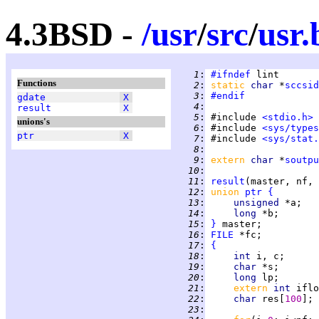
4.3BSD -
/
usr
/
src
/
usr.
   1
:
#ifndef
Functions
   2
:
static 
char 
*
sccsid
   3
:
#endif
gdate
X
   4
:
result
X
   5
:
 #include 
<stdio.h>
unions's
   6
:
 #include 
<sys/types
ptr
X
   7
:
 #include 
<sys/stat.
   8
:
   9
:
extern 
char 
*
soutpu
  10
:
  11
:
result
  12
:
union 
ptr
{
  13
:
unsigned 
  14
:
long 
  15
:
}
  16
:
FILE
  17
:
{
  18
:
int 
  19
:
char 
  20
:
long 
  21
:
extern 
int 
  22
:
char 
res[
100
  23
: