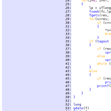
  24
:
for
(i=
0
  25
:
{
  26
:
  27
:
fseek
(fc,lp
  28
:
fgets
(res, 
  29
:
for
  30
:
if 
(c==
  31
:
{
  32
:
                 *s=
  33
:
bre
  34
:
}
  35
:
if 
(
tagout
 
  36
:
{
  37
:
if 
(res
  38
:
spr
  39
:
else
  40
:
spr
  41
:
while 
(
  42
:
}
  43
:
else
  44
:
{
  45
:
if 
(res
  46
:
pri
  47
:
printf
(
  48
:
}
  49
:
}
  50
:
}
  51
:
  52
:
long
  53
:
gdate