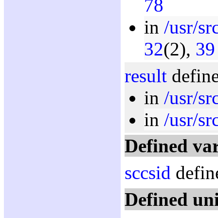
78
in
/usr/sr
32
(2),
39
result
define
in
/usr/sr
in
/usr/sr
Defined var
sccsid
defin
Defined un