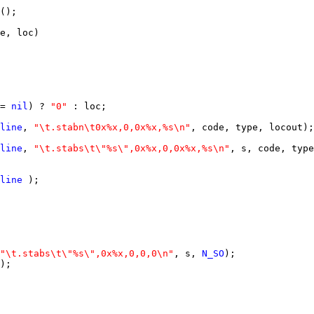
= 
nil
) ? 
"0" 
line
, 
"\t.stabn\t0x%x,0,0x%x,%s\n"
line
, 
"\t.stabs\t\"%s\",0x%x,0,0x%x,%s\n"
line
"\t.stabs\t\"%s\",0x%x,0,0,0\n"
, s, 
N_SO