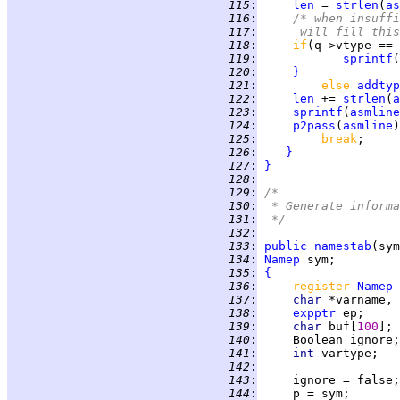
 115
:
len
 = 
strlen
(
as
 116
:
/* when insuffi
 117
:
	   will fill thi
 118
:
if
(q->vtype == 
 119
:
sprintf
(
 120
:
}
 121
:
else 
addtyp
 122
:
len
 += 
strlen
(
a
 123
:
sprintf
(
asmline
 124
:
p2pass
(
asmline
 125
:
break
 126
:
}
 127
:
}
 128
:
 129
:
/*
 130
:
 * Generate informa
 131
:
 */
 132
:
 133
:
public
namestab
 134
:
Namep
 135
:
{
 136
:
register 
Namep
 137
:
char 
 138
:
expptr
 139
:
char 
buf[
100
 140
:
 141
:
int 
 142
:
 143
:
 144
: