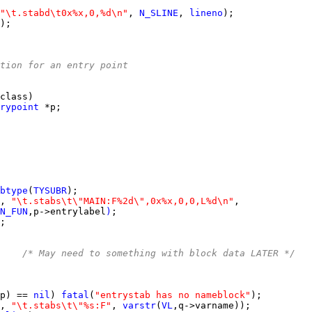
"\t.stabd\t0x%x,0,%d\n"
, 
N_SLINE
, 
lineno
tion for an entry point
rypoint
btype
(
TYSUBR
, 
"\t.stabs\t\"MAIN:F%2d\",0x%x,0,0,L%d\n"
N_FUN
,p->entrylabel
)
    
/* May need to something with block data LATER */
p) == 
nil
) 
fatal
(
"entrystab has no nameblock"
, 
"\t.stabs\t\"%s:F"
, 
varstr
(
VL