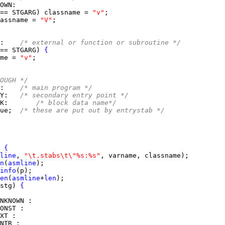
OWN
== STGARG) classname = 
"v"
assname = 
"V"
:    
/* external or function or subroutine */
== STGARG) 
{
me = 
"v"
OUGH */
:    
/* main program */
Y
:   
/* secondary entry point */
K
:       
/* block data name*/
ue;  
/* these are put out by entrystab */
 
{
line
, 
"\t.stabs\t\"%s:%s"
n
(
asmline
info
en
(
asmline
+
len
stg) 
{
NKNOWN
ONST
XT
NTR