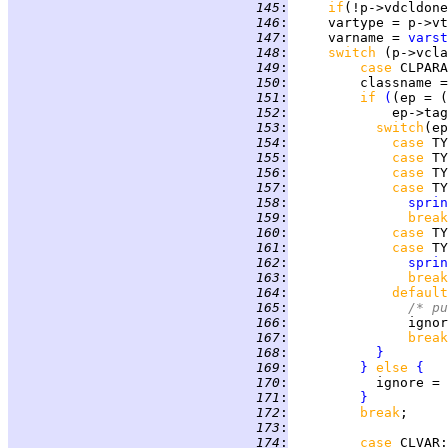
 145
:
if
(!p->vdcldone
 146
:
 147
:
     varname = 
varst
 148
:
switch 
(p->vcla
 149
:
case 
CLPARA
 150
:
 151
:
if 
(
(ep = (
 152
:
             ep->tag
 153
:
switch
(ep
 154
:
case 
TY
 155
:
case 
TY
 156
:
case 
TY
 157
:
case 
TY
 158
:
sprin
 159
:
break
 160
:
case 
TY
 161
:
case 
TY
 162
:
sprin
 163
:
break
 164
:
default
 165
:
/* pu
 166
:
 167
:
break
 168
:
}
 169
:
}
else 
{
 170
:
 171
:
}
 172
:
break
 173
:
 174
:
case 
CLVAR
: