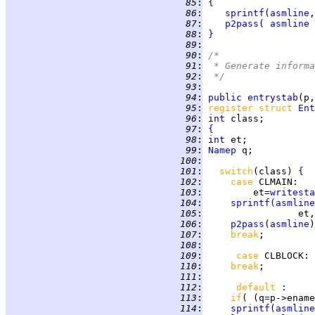
  85
:
{
  86
:
sprintf
(
asmline
,
  87
:
p2pass
( 
asmline
  88
:
}
  89
:
  90
:
/*
  91
:
 * Generate informa
  92
:
 */
  93
:
  94
:
public
entrystab
  95
:
register struct 
Ent
  96
:
int 
  97
:
{
  98
:
int 
  99
:
Namep
 100
:
 101
:
switch
(class) 
{
 102
:
case 
CLMAIN
 103
:
         et=
writesta
 104
:
sprintf
(
asmline
 105
:
                 et,
 106
:
p2pass
(
asmline
 107
:
break
 108
:
 109
:
case 
CLBLOCK
: 
 110
:
break
 111
:
 112
:
default 
 113
:
if
( (q=p->ename
 114
:
sprintf
(
asmline