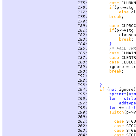
 175
:
case 
CLUNKN
 176
:
if
(p->vstg 
 177
:
else 
cl
 178
:
break
 179
:
 180
:
case 
CLPROC
 181
:
if
(p->vstg 
 182
:
             classna
 183
:
break
 184
:
}
 185
:
/* FALL THR
 186
:
case 
CLMAIN
 187
:
case 
CLENTR
 188
:
case 
CLBLOC
 189
:
         ignore = tr
 190
:
break
 191
:
 192
:
 193
:
}
 194
:
if 
(
not
 ignore)
 195
:
sprintf
(
asm
 196
:
len
 = 
strle
 197
:
addtype
 198
:
len
 += 
strl
 199
:
switch
(p->v
 200
:
 201
:
case 
STGU
 202
:
case 
STGC
 203
:
case 
STGE
 204
:
case 
STGI