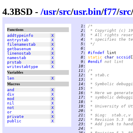
4.3BSD -
/
usr
/
src
/
usr.bin
/
f77
/
src
   1
:
/*
Functions
   2
:
 * Copyright (c) 19
   3
:
 * All rights reser
addtypeinfo
X
   4
:
 * specifies the te
entrystab
X
   5
:
 */
filenamestab
X
   6
:
getbasenum
X
   7
:
#ifndef
linenostab
X
   8
:
static 
char 
sccsid
[
namestab
X
   9
:
#endif
 not lint
prstab
X
  10
:
writestabtype
X
  11
:
/*
Variables
  12
:
 * stab.c
len
X
  13
:
 *
Macros
  14
:
 * Symbolic debuggi
  15
:
 *
and
X
  16
:
 * Here we generate
div
X
  17
:
 * symbolic debuggi
mod
X
  18
:
 *
nil
X
  19
:
 * University of Ut
not
X
  20
:
 *
or
X
  21
:
 * $Log:	stab.c,v
private
X
  22
:
 * Revision 5.3  86
public
X
  23
:
 * Add junk to hand
  24
:
 *
  25
:
 * Revision 5.2  86