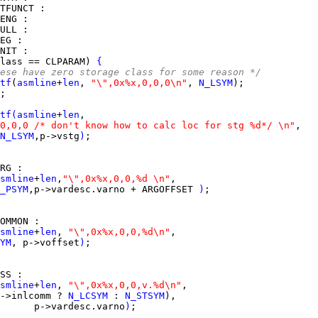
TFUNCT
ENG
ULL
EG
NIT
lass == CLPARAM) 
{
ese have zero storage class for some reason */
tf
(
asmline
+
len
, 
"\",0x%x,0,0,0\n"
, 
N_LSYM
tf
(
asmline
+
len
0,0,0 /* don't know how to calc loc for stg %d*/ \n"
N_LSYM
,p->vstg
)
RG
smline
+
len
,
"\",0x%x,0,0,%d \n"
_PSYM
,p->vardesc.varno + ARGOFFSET 
)
OMMON
smline
+
len
, 
"\",0x%x,0,0,%d\n"
YM
, p->voffset
)
SS
smline
+
len
, 
"\",0x%x,0,0,v.%d\n"
->inlcomm ? 
N_LCSYM
 : 
N_STSYM
      p->vardesc.varno
)