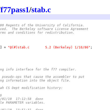
/
f77pass1
/
stab.c
80 Regents of the University of California.
ved.  The Berkeley software License Agreement
rms and conditions for redistribution.
] = 
"@(#)stab.c	5.2 (Berkeley) 1/10/86"
ng info interface for the f77 compiler.
 pseudo-ops that cause the assembler to put
ng information into the object file.
ah CS Dept modification history:
 $
/01/10  17:12:58  donn
le PARAMETER variables.
/01/10  13:51:31  donn