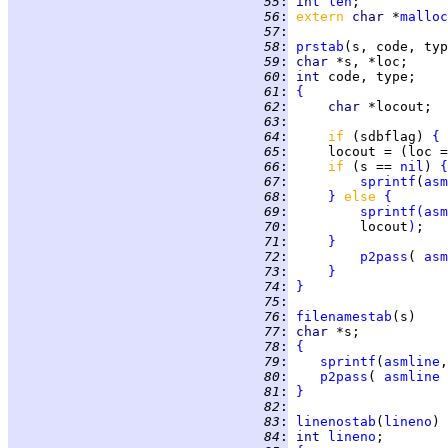
  55
:
int 
len
  56
:
extern 
char 
*
malloc
  57
:
  58
:
prstab
  59
:
char 
  60
:
int 
  61
:
{
  62
:
char 
  63
:
  64
:
if 
(sdbflag) 
{
  65
:
     locout = (loc =
  66
:
if 
(s == 
nil
) 
{
  67
:
sprintf
(
asm
  68
:
}
else 
{
  69
:
sprintf
(
asm
  70
:
         locout
)
  71
:
}
  72
:
p2pass
( 
asm
  73
:
}
  74
:
}
  75
:
  76
:
filenamestab
  77
:
char 
  78
:
{
  79
:
sprintf
(
asmline
,
  80
:
p2pass
( 
asmline
  81
:
}
  82
:
  83
:
linenostab
(
lineno
  84
:
int 
lineno