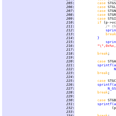
 205
:
case 
STGS
 206
:
case 
STGL
 207
:
case 
STGN
 208
:
case 
STGR
 209
:
case 
STGI
 210
:
if 
(p->vc
 211
:
/* th
 212
:
sprin
 213
:
break
 214
:
}
 215
:
sprin
 216
:
"\",0x%x,
 217
:
 218
:
break
 219
:
 220
:
case 
STGA
 221
:
sprintf
(
a
 222
:
N
 223
:
break
 224
:
 225
:
case 
STGC
 226
:
sprintf
(
a
 227
:
N_GS
 228
:
break
 229
:
 230
:
case 
STGB
 231
:
sprintf
(
a
 232
:
                  (p
 233
:
                    
 234
:
break