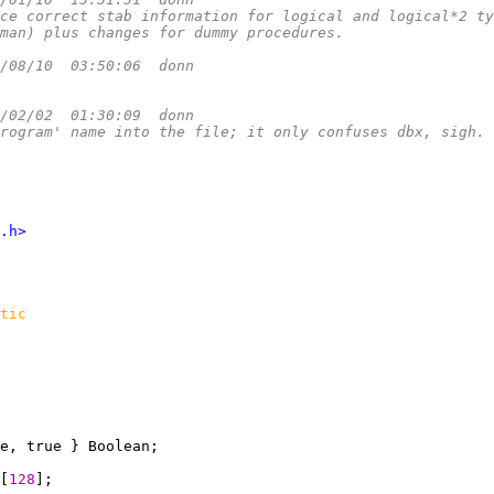
ce correct stab information for logical and logical*2 ty
man) plus changes for dummy procedures.
/08/10  03:50:06  donn
/02/02  01:30:09  donn
rogram' name into the file; it only confuses dbx, sigh.
.h>
tic
[
128