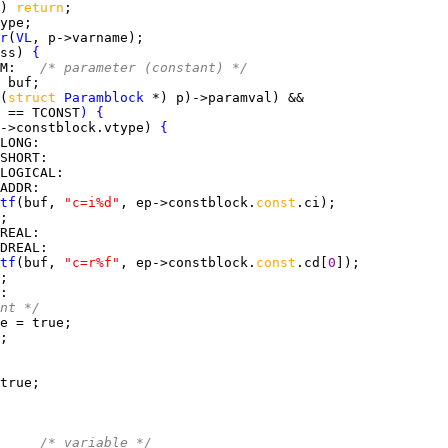
) 
return
r
(
VL
ss) 
{
M
:   
/* parameter (constant) */
(
struct 
Paramblock
 == TCONST
)
{
->constblock.vtype) 
{
LONG
SHORT
LOGICAL
ADDR
tf
(buf, 
"c=i%d"
, ep->constblock.
const
REAL
DREAL
tf
(buf, 
"c=r%f"
, ep->constblock.
const
.cd[
0
nt */
     
/* variable */