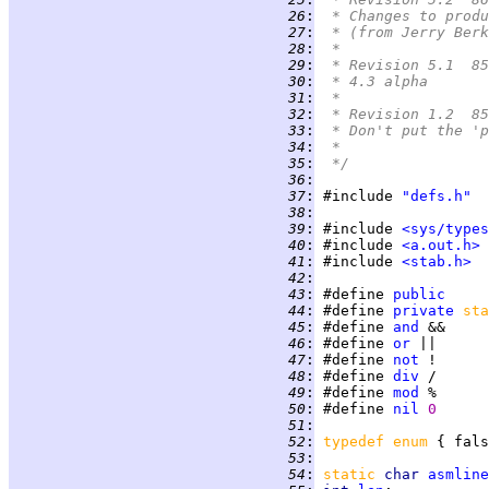
  26
:
 * Changes to produ
  27
:
 * (from Jerry Berk
  28
:
 *
  29
:
 * Revision 5.1  85
  30
:
 * 4.3 alpha
  31
:
 *
  32
:
 * Revision 1.2  85
  33
:
 * Don't put the 'p
  34
:
 *
  35
:
 */
  36
:
  37
:
 #include 
"defs.h"
  38
:
  39
:
 #include 
<sys/types
  40
:
 #include 
<a.out.h>
  41
:
 #include 
<stab.h>
  42
:
  43
:
 #define 
public
  44
:
 #define 
private
sta
  45
:
 #define 
and
  46
:
 #define 
or
  47
:
 #define 
not
  48
:
 #define 
div
  49
:
 #define 
mod
  50
:
 #define 
nil
0
  51
:
  52
:
typedef enum 
  53
:
  54
:
static 
char 
asmline