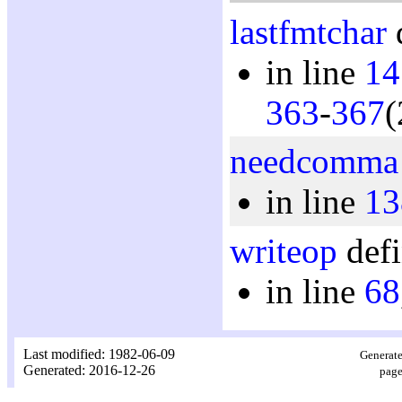
lastfmtchar
d
in line
14
363
-
367
(
needcomma
in line
13
writeop
defi
in line
68
Last modified: 1982-06-09
Generate
Generated: 2016-12-26
page