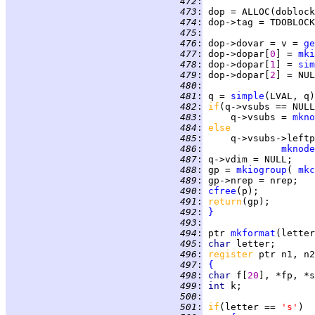
 472
:
 473
:
 474
:
 475
:
 476
:
 dop->dovar = v = 
ge
 477
:
 dop->dopar[
0
] = 
mki
 478
:
 dop->dopar[
1
] = 
sim
 479
:
 dop->dopar[
2
 480
:
 481
:
 q = 
simple
 482
:
if
 483
:
     q->vsubs = 
mkno
 484
:
else
 485
:
     q->vsubs->leftp
 486
:
mknode
 487
:
 488
:
 gp = 
mkiogroup
( 
mkc
 489
:
 490
:
cfree
 491
:
return
 492
:
}
 493
:
 494
:
ptr
mkformat
 495
:
char 
 496
:
register 
 497
:
{
 498
:
char 
f[
20
 499
:
int 
 500
:
 501
:
if
(letter == 
's'