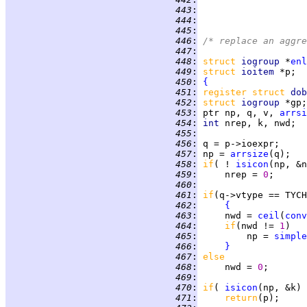
 443
:
 444
:
 445
:
 446
:
/* replace an aggre
 447
:
 448
:
struct
iogroup 
*
enl
 449
:
struct 
ioitem 
 450
:
{
 451
:
register struct 
dob
 452
:
struct 
iogroup 
 453
:
 ptr np, q, v, 
arrsi
 454
:
int 
 455
:
 456
:
 457
:
 np = 
arrsize
 458
:
if
( ! 
isicon
 459
:
     nrep = 
0
 460
:
 461
:
if
 462
:
{
 463
:
     nwd = 
ceil
(
conv
 464
:
if
(nwd != 
1
 465
:
         np = 
simple
 466
:
}
 467
:
else
 468
:
     nwd = 
0
 469
:
 470
:
if
( 
isicon
(np, &k) 
 471
:
return