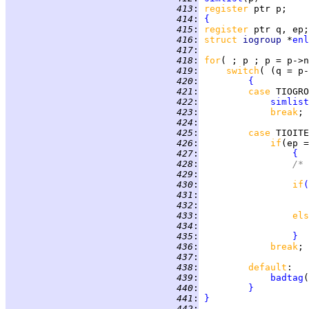
 413
:
register 
 414
:
{
 415
:
register 
 416
:
struct 
iogroup 
*
enl
 417
:
 418
:
for
 419
:
switch
 420
:
{
 421
:
case 
TIOGRO
 422
:
simlist
 423
:
break
 424
:
 425
:
case 
TIOITE
 426
:
if
 427
:
{
 428
:
/* 
 429
:
 430
:
if
(
 431
:
                    
 432
:
                    
 433
:
els
 434
:
                    
 435
:
}
 436
:
break
 437
:
 438
:
default
 439
:
badtag
(
 440
:
}
 441
:
}
 442
: