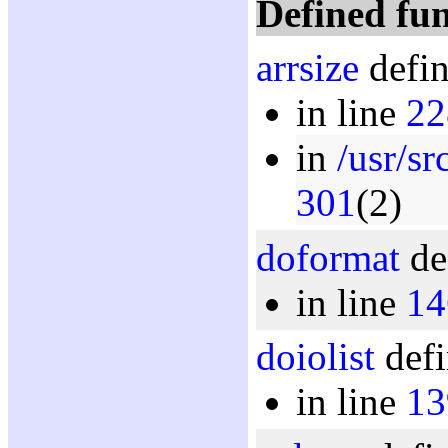
Defined fun
arrsize
defin
in line
22
in
/usr/sr
301
(2)
doformat
de
in line
14
doiolist
defi
in line
13