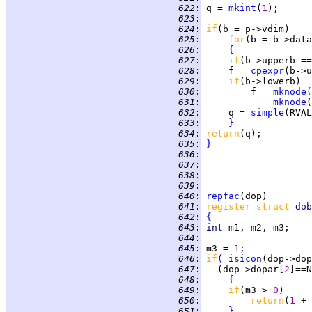
 622
:
 q = 
mkint
(
1
 623
:
 624
:
if
 625
:
for
 626
:
{
 627
:
if
(b->upperb ==
 628
:
     f = 
cpexpr
 629
:
if
 630
:
         f = 
mknode
(
 631
:
mknode
(
 632
:
     q = 
simple
(RVAL
 633
:
}
 634
:
return
 635
:
}
 636
:
 637
:
 638
:
 639
:
 640
:
repfac
 641
:
register struct 
dob
 642
:
{
 643
:
int 
 644
:
 645
:
 m3 = 
1
 646
:
if
(
isicon
(dop->dop
 647
:
   (dop->dopar[
2
]==N
 648
:
{
 649
:
if
(m3 > 
0
 650
:
return
(
1 
 651
:
}