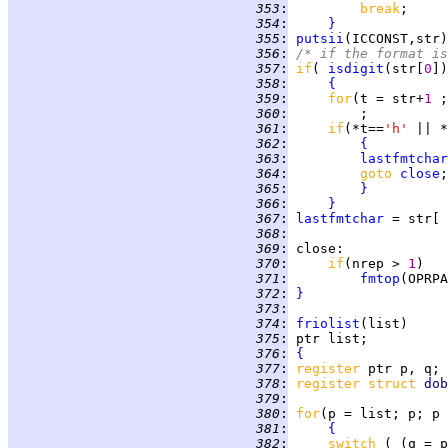
 353
:
break
 354
:
}
 355
:
putsii
 356
:
/* if the format is
 357
:
if
( 
isdigit
(str[
0
 358
:
{
 359
:
for
(t = str+
1 
;
 360
:
 361
:
if
(*t==
'h' 
|| *
 362
:
{
 363
:
lastfmtchar
 364
:
goto 
close
 365
:
}
 366
:
}
 367
:
lastfmtchar
 = str[ 
 368
:
 369
:
close
 370
:
if
(nrep > 
1
 371
:
fmtop
 372
:
}
 373
:
 374
:
friolist
 375
:
 376
:
{
 377
:
register 
 378
:
register struct 
dob
 379
:
 380
:
for
 381
:
{
 382
:
switch 