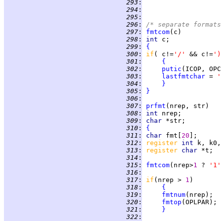
 293
:
 294
:
 295
:
 296
:
/* separate formats
 297
:
fmtcom
 298
:
int 
 299
:
{
 300
:
if
( c!=
'/' 
&& c!=
')
 301
:
{
 302
:
putic
 303
:
lastfmtchar
 = 
'
 304
:
}
 305
:
}
 306
:
 307
:
prfmt
 308
:
int 
 309
:
char 
 310
:
{
 311
:
char 
fmt[
20
 312
:
register 
int 
 313
:
register 
char 
 314
:
 315
:
fmtcom
(nrep>
1 
? 
'1'
 316
:
 317
:
if
(nrep > 
1
 318
:
{
 319
:
fmtnum
 320
:
fmtop
 321
:
}
 322
: