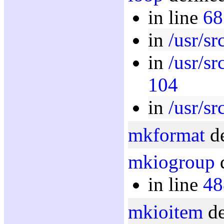
in line
68
in
/usr/sr
in
/usr/sr
104
in
/usr/sr
mkformat
de
mkiogroup
d
in line
48
mkioitem
de