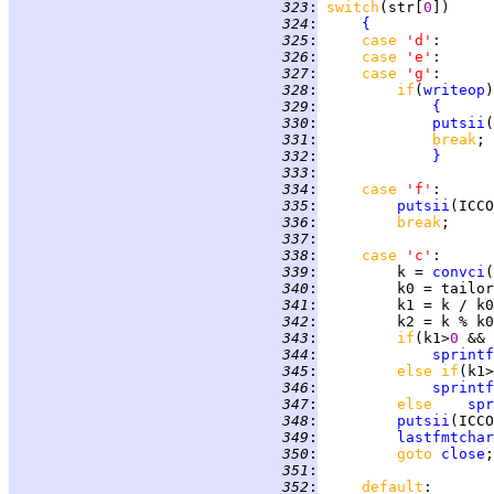
 323
:
switch
(str[
0
 324
:
{
 325
:
case 
'd'
 326
:
case 
'e'
 327
:
case 
'g'
 328
:
if
(
writeop
 329
:
{
 330
:
putsii
(
 331
:
break
 332
:
}
 333
:
 334
:
case 
'f'
 335
:
putsii
(ICCO
 336
:
break
 337
:
 338
:
case 
'c'
 339
:
         k = 
convci
(
 340
:
 341
:
 342
:
 343
:
if
(k1>
0 
&& 
 344
:
sprintf
 345
:
else if
(k1>
 346
:
sprintf
 347
:
else    
spr
 348
:
putsii
 349
:
lastfmtchar
 350
:
goto 
close
 351
:
 352
:
default