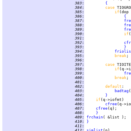
 383
:
{
 384
:
case 
TIOGRO
 385
:
if
 386
:
{
 387
:
fre
 388
:
fre
 389
:
fre
 390
:
if
(
 391
:
 392
:
cfr
 393
:
}
 394
:
friolis
 395
:
break
 396
:
 397
:
case 
TIOITE
 398
:
if
 399
:
fre
 400
:
break
 401
:
 402
:
default
 403
:
badtag
(
 404
:
}
 405
:
if
 406
:
cfree
 407
:
cfree
 408
:
}
 409
:
frchain
 410
:
}
 411
:
 412
:
simlist