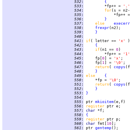
 532
:
{
 533
:
         *fp++ = 
'.'
 534
:
for
 535
:
 536
:
}
 537
:
else    
execerr
 538
:
frexpr
 539
:
}
 540
:
 541
:
if
( letter == 
'x' 
 542
:
{
 543
:
if
(n1 == 
0
 544
:
         *fp++ = 
'1'
 545
:
     fp[
0
] = 
'x'
 546
:
     fp[
1
] = 
'\0'
 547
:
return
( 
copys
(f
 548
:
}
 549
:
else    
{
 550
:
     *fp = 
'\0'
 551
:
return
( 
copys
 552
:
}
 553
:
}
 554
:
 555
:
ptr
mkioitem
 556
:
register 
 557
:
char 
 558
:
{
 559
:
register 
 560
:
char 
fmt[
10
 561
:
 ptr 
gentemp