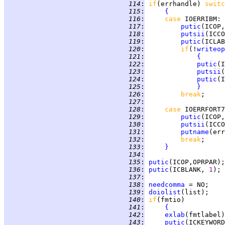
 114
:
if
(errhandle) 
switc
 115
:
{
 116
:
case 
 117
:
putic
 118
:
putsii
(ICCO
 119
:
putic
(ICLAB
 120
:
if
(!
writeop
 121
:
{
 122
:
putic
 123
:
putsii
(
 124
:
putic
(I
 125
:
}
 126
:
break
 127
:
 128
:
case 
 129
:
putic
 130
:
putsii
(ICCO
 131
:
putname
 132
:
break
 133
:
}
 134
:
 135
:
putic
 136
:
putic
(ICBLANK, 
1
 137
:
 138
:
needcomma
 139
:
doiolist
 140
:
if
 141
:
{
 142
:
exlab
 143
:
putic