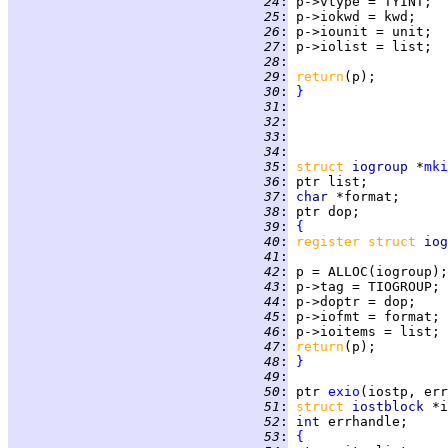
  24
:
  25
:
  26
:
  27
:
  28
:
  29
:
return
  30
:
}
  31
:
  32
:
  33
:
  34
:
  35
:
struct
iogroup 
*
mki
  36
:
  37
:
char 
  38
:
  39
:
{
  40
:
register struct 
iog
  41
:
  42
:
  43
:
  44
:
  45
:
  46
:
  47
:
return
  48
:
}
  49
:
  50
:
ptr
exio
  51
:
struct 
iostblock 
  52
:
int 
  53
:
{