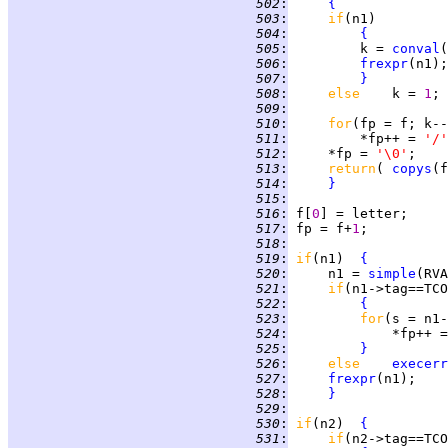
 502
:
{
 503
:
if
 504
:
{
 505
:
         k = 
conval
 506
:
frexpr
 507
:
}
 508
:
else    
k = 
1
 509
:
 510
:
for
(fp = f; k--
 511
:
         *fp++ = 
'/'
 512
:
     *fp = 
'\0'
 513
:
return
( 
copys
 514
:
}
 515
:
 516
:
 f[
0
 517
:
 fp = f+
1
 518
:
 519
:
if
(n1)  
{
 520
:
     n1 = 
simple
 521
:
if
 522
:
{
 523
:
for
 524
:
 525
:
}
 526
:
else    
execerr
 527
:
frexpr
 528
:
}
 529
:
 530
:
if
(n2)  
{
 531
:
if