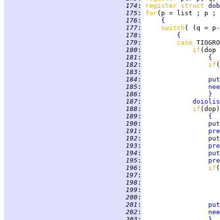
 174
:
register struct 
dob
 175
:
for
 176
:
{
 177
:
switch
 178
:
{
 179
:
case 
TIOGRO
 180
:
if
 181
:
{
 182
:
if
(
 183
:
 184
:
put
 185
:
nee
 186
:
}
 187
:
doiolis
 188
:
if
 189
:
{
 190
:
put
 191
:
pre
 192
:
put
 193
:
pre
 194
:
put
 195
:
pre
 196
:
if
(
 197
:
 198
:
 199
:
 200
:
 201
:
put
 202
:
nee
 203
:
}