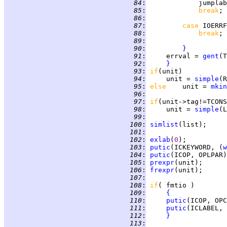
  84
:
             jumplab
  85
:
break
  86
:
  87
:
case 
IOERRF
  88
:
break
  89
:
  90
:
}
  91
:
     errval = 
gent
  92
:
}
  93
:
if
  94
:
     unit = 
simple
  95
:
else    
unit = 
mkin
  96
:
  97
:
if
(unit->tag!=TCONS
  98
:
     unit = 
simple
(L
  99
:
 100
:
simlist
 101
:
 102
:
exlab
(
0
 103
:
putic
(ICKEYWORD, (
w
 104
:
putic
 105
:
prexpr
 106
:
frexpr
 107
:
 108
:
if
 109
:
{
 110
:
putic
 111
:
putic
 112
:
}
 113
: