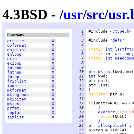
4.3BSD -
/
usr
/
src
/
usr.
   1
:
 #include 
<ctype.h>
Functions
   2
:
   3
:
 #include 
"defs"
arrsize
X
   4
:
doformat
X
   5
:
static 
int 
lastfmtc
doiolist
X
   6
:
static 
int 
writeop
enloop
X
   7
:
static 
int 
needcomm
exio
X
   8
:
exioop
X
   9
:
fmtcom
X
  10
:
ptr
mkiost
fmtnum
X
  11
:
int 
fmtop
X
  12
:
friolist
X
  13
:
ioop
X
  14
:
{
mkformat
X
  15
:
register 
mkiogroup
X
  16
:
mkioitem
X
  17
:
if
mkiost
X
  18
:
{
prfmt
X
  19
:
execerr
(
"I/O un
repfac
X
  20
:
return
simlist
X
  21
:
}
  22
:
 p = 
allexpblock
  23
: