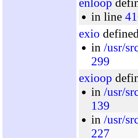
enloop
defin
in line
41
exio
defined
in
/usr/sr
299
exioop
defin
in
/usr/sr
139
in
/usr/sr
227