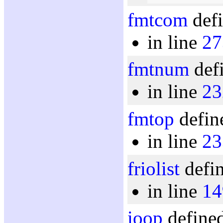
fmtcom
defi
in line
27
fmtnum
defi
in line
23
fmtop
defin
in line
23
friolist
defin
in line
14
ioop
defined