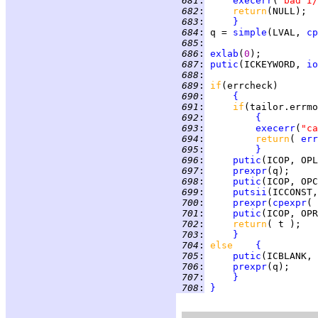
 681
:
execerr
(
"bad I/
 682
:
return
 683
:
}
 684
:
 q = 
simple
(LVAL, 
cp
 685
:
 686
:
exlab
(
0
 687
:
putic
(ICKEYWORD, 
io
 688
:
 689
:
if
 690
:
{
 691
:
if
 692
:
{
 693
:
execerr
(
"ca
 694
:
return
( 
err
 695
:
}
 696
:
putic
 697
:
prexpr
 698
:
putic
 699
:
putsii
(ICCONST,
 700
:
prexpr
(
cpexpr
( 
 701
:
putic
 702
:
return
 703
:
}
 704
:
else    
{
 705
:
putic
(ICBLANK, 
 706
:
prexpr
 707
:
}
 708
:
}