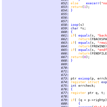
 652
:
else    
execerr
(
"no
 653
:
return
(
1
 654
:
}
 655
:
 656
:
 657
:
 658
:
ioop
 659
:
char 
 660
:
{
 661
:
if
( 
equals
(s, 
"back
 662
:
return
 663
:
if
( 
equals
(s, 
"rewi
 664
:
return
 665
:
if
( 
equals
(s, 
"endf
 666
:
return
 667
:
return
(
0
 668
:
}
 669
:
 670
:
 671
:
 672
:
 673
:
ptr
exioop
 674
:
register struct 
exp
 675
:
int 
 676
:
{
 677
:
register 
 678
:
 679
:
if
 680
:
{