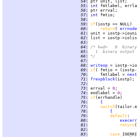
  54
:
  55
:
int 
  56
:
  57
:
int 
  58
:
  59
:
if
  60
:
return
( 
errnode
  61
:
  62
:
  63
:
  64
:
  65
:
  66
:
*/
  67
:
  68
:
writeop
 = iostp->io
  69
:
if
( fmtio = (iostp-
  70
:
     fmtlabel = 
next
  71
:
frexpblock
  72
:
  73
:
 errval = 
0
  74
:
 endlabel = 
0
  75
:
if
  76
:
{
  77
:
switch
  78
:
{
  79
:
default
  80
:
execerr
  81
:
return
(
  82
:
  83
:
case 
IOERRI