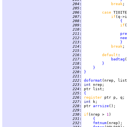
 204
:
break
 205
:
 206
:
case 
TIOITE
 207
:
if
 208
:
{
 209
:
if
(
 210
:
 211
:
pre
 212
:
nee
 213
:
}
 214
:
break
 215
:
 216
:
default
 217
:
badtag
(
 218
:
}
 219
:
}
 220
:
}
 221
:
 222
:
doformat
 223
:
int 
 224
:
 225
:
{
 226
:
register 
 227
:
int 
 228
:
 ptr 
arrsize
 229
:
 230
:
if
(nrep > 
1
 231
:
{
 232
:
fmtnum