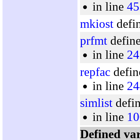
in line
45
mkiost
defin
prfmt
define
in line
24
repfac
defin
in line
24
simlist
defin
in line
10
Defined var