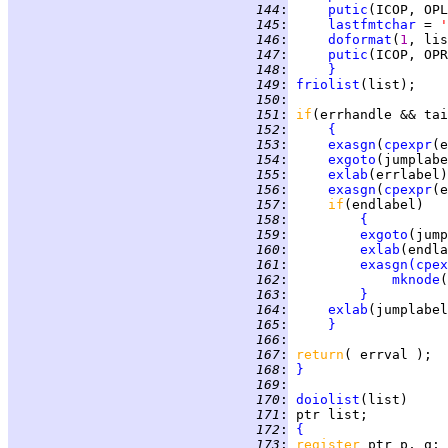
 144
:
putic
 145
:
lastfmtchar
 = 
'
 146
:
doformat
(
1
 147
:
putic
 148
:
}
 149
:
friolist
 150
:
 151
:
if
 152
:
{
 153
:
exasgn
(
cpexpr
(e
 154
:
exgoto
 155
:
exlab
 156
:
exasgn
(
cpexpr
(e
 157
:
if
 158
:
{
 159
:
exgoto
 160
:
exlab
 161
:
exasgn
(
cpex
 162
:
mknode
(
 163
:
}
 164
:
exlab
 165
:
}
 166
:
 167
:
return
 168
:
}
 169
:
 170
:
doiolist
 171
:
 172
:
{
 173
:
register 