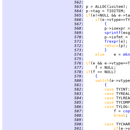
 562
:
 563
:
 564
:
 565
:
if
 566
:
if
(e->vtype==TY
 567
:
{
 568
:
         p->ioexpr =
 569
:
sprintf
(msg
 570
:
         p->iofmt = 
 571
:
frexpr
 572
:
return
 573
:
}
 574
:
else    
e = 
mkn
 575
:
 576
:
if
(e && e->vtype==T
 577
:
 578
:
if
 579
:
{
 580
:
switch
 581
:
{
 582
:
case 
TYINT
 583
:
case 
TYREAL
 584
:
case 
TYLREA
 585
:
case 
TYCOMP
 586
:
case 
TYLOG
 587
:
             f = 
cop
 588
:
break
 589
:
 590
:
case 
TYCHAR
 591
:
if