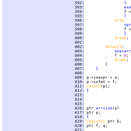
 592
:
{
 593
:
exe
 594
:
                 f =
 595
:
}
 596
:
else   
 597
:
spr
 598
:
                 f =
 599
:
}
 600
:
break
 601
:
 602
:
default
 603
:
execerr
 604
:
             f = 
0
 605
:
break
 606
:
}
 607
:
}
 608
:
 609
:
 610
:
 611
:
return
 612
:
}
 613
:
 614
:
 615
:
 616
:
ptr
arrsize
 617
:
 618
:
{
 619
:
register 
 620
:
 621
: