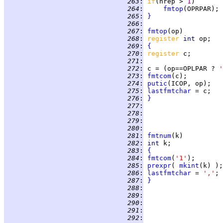
 263
:
if
(nrep > 
1
 264
:
fmtop
 265
:
}
 266
:
 267
:
fmtop
 268
:
register 
int 
 269
:
{
 270
:
register 
 271
:
 272
:
 c = (op==OPLPAR ? 
'
 273
:
fmtcom
 274
:
putic
 275
:
lastfmtchar
 276
:
}
 277
:
 278
:
 279
:
 280
:
 281
:
fmtnum
 282
:
int 
 283
:
{
 284
:
fmtcom
(
'1'
 285
:
prexpr
( 
mkint
 286
:
lastfmtchar
 = 
','
; 
 287
:
}
 288
:
 289
:
 290
:
 291
:
 292
: