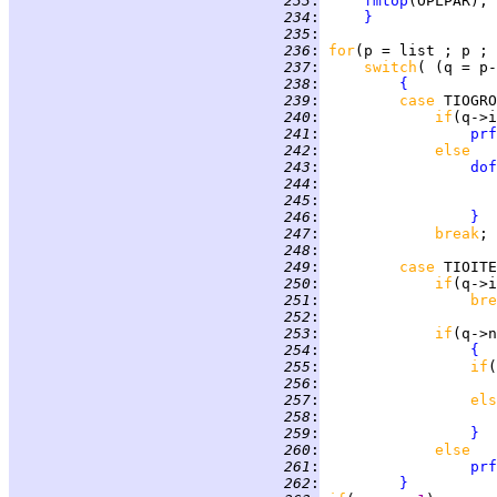
 233
:
fmtop
 234
:
}
 235
:
 236
:
for
 237
:
switch
 238
:
{
 239
:
case 
TIOGRO
 240
:
if
 241
:
prf
 242
:
else   
 243
:
dof
 244
:
                    
 245
:
                    
 246
:
}
 247
:
break
 248
:
 249
:
case 
TIOITE
 250
:
if
 251
:
bre
 252
:
 253
:
if
(q->n
 254
:
{
 255
:
if
(
 256
:
 257
:
els
 258
:
 259
:
}
 260
:
else
 261
:
prf
 262
:
}