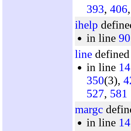
393
,
406
ihelp
define
in line
90
line
defined 
in line
14
350
(3),
4
527
,
581
margc
defin
in line
14