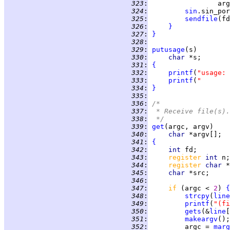
 323
:
                 arg
 324
:
sin
.sin_por
 325
:
sendfile
(fd
 326
:
}
 327
:
}
 328
:
 329
:
putusage
 330
:
char 
 331
:
{
 332
:
printf
(
"usage: 
 333
:
printf
(
"       
 334
:
}
 335
:
 336
:
/*
 337
:
 * Receive file(s).
 338
:
 */
 339
:
get
 340
:
char 
 341
:
{
 342
:
int 
 343
:
register 
int 
 344
:
register 
char 
 345
:
char 
 346
:
 347
:
if 
(argc < 
2
) 
{
 348
:
strcpy
(
line
 349
:
printf
(
"(fi
 350
:
gets
(&
line
[
 351
:
makeargv
 352
:
         argc = 
marg