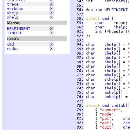
  54
:
int     
setbinary
()
trace
X
  55
:
verbose
X
  56
:
 #define 
HELPINDENT
 
vhelp
X
  57
:
xhelp
X
  58
:
struct 
cmd
{
Macros
  59
:
char    
  60
:
char    
*
help
HELPINDENT
X
  61
:
int 
TIMEOUT
X
  62
:
}
struct's
  63
:
cmd
X
  64
:
char    
vhelp
[] = 
"
modes
X
  65
:
char    
thelp
[] = 
"
  66
:
char    
chelp
[] = 
"
  67
:
char    
qhelp
[] = 
"
  68
:
char    
hhelp
[] = 
"
  69
:
char    
shelp
[] = 
"
  70
:
char    
rhelp
[] = 
"
  71
:
char    
mhelp
[] = 
"
  72
:
char    
sthelp
[] = 
  73
:
char    
xhelp
[] = 
"
  74
:
char    
ihelp
[] = 
"
  75
:
char    
ashelp
[] = 
  76
:
char    
bnhelp
[] = 
  77
:
  78
:
struct 
cmd
cmdtab
[]
  79
:
     { 
"connect"
,   
  80
:
     { 
"mode"
,      
  81
:
     { 
"put"
,    
she
  82
:
     { 
"get"
,    
rhe
  83
:
     { 
"quit"
,   
qhe