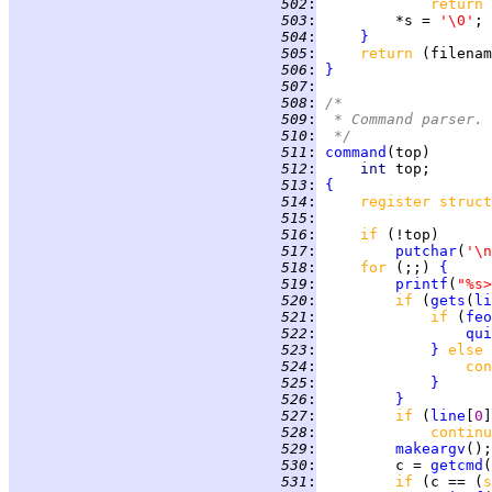
 502
:
return 
 503
:
         *s = 
'\0'
 504
:
}
 505
:
return 
 506
:
}
 507
:
 508
:
/*
 509
:
 * Command parser.
 510
:
 */
 511
:
command
 512
:
int 
 513
:
{
 514
:
register struct
 515
:
 516
:
if 
 517
:
putchar
(
'\n
 518
:
for 
(;;) 
{
 519
:
printf
(
"%s>
 520
:
if 
(
gets
(
li
 521
:
if 
(
feo
 522
:
qui
 523
:
}
else 
 524
:
con
 525
:
}
 526
:
}
 527
:
if 
(
line
[
0
]
 528
:
continu
 529
:
makeargv
 530
:
         c = 
getcmd
(
 531
:
if 
(c == (
s