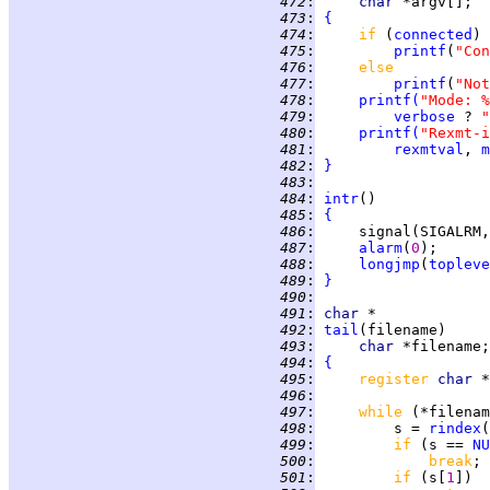
 472
:
char 
 473
:
{
 474
:
if 
(
connected
 475
:
printf
(
"Con
 476
:
else
 477
:
printf
(
"Not
 478
:
printf
(
"Mode: %
 479
:
verbose
 ? 
"
 480
:
printf
(
"Rexmt-i
 481
:
rexmtval
, 
m
 482
:
}
 483
:
 484
:
intr
 485
:
{
 486
:
 487
:
alarm
(
0
 488
:
longjmp
(
topleve
 489
:
}
 490
:
 491
:
char
 492
:
tail
 493
:
char 
 494
:
{
 495
:
register 
char 
 496
:
 497
:
while 
(*filenam
 498
:
         s = 
rindex
(
 499
:
if 
(s == 
NU
 500
:
break
 501
:
if 
(s[
1