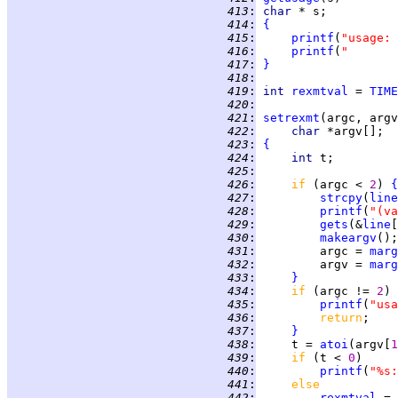
 413
:
char 
 414
:
{
 415
:
printf
(
"usage: 
 416
:
printf
(
"       
 417
:
}
 418
:
 419
:
int 
rexmtval
 = 
TIME
 420
:
 421
:
setrexmt
 422
:
char 
 423
:
{
 424
:
int 
 425
:
 426
:
if 
(argc < 
2
) 
{
 427
:
strcpy
(
line
 428
:
printf
(
"(va
 429
:
gets
(&
line
[
 430
:
makeargv
 431
:
         argc = 
marg
 432
:
         argv = 
marg
 433
:
}
 434
:
if 
(argc != 
2
) 
 435
:
printf
(
"usa
 436
:
return
 437
:
}
 438
:
     t = 
atoi
(argv[
1
 439
:
if 
(t < 
0
 440
:
printf
(
"%s:
 441
:
else
 442
:
rexmtval