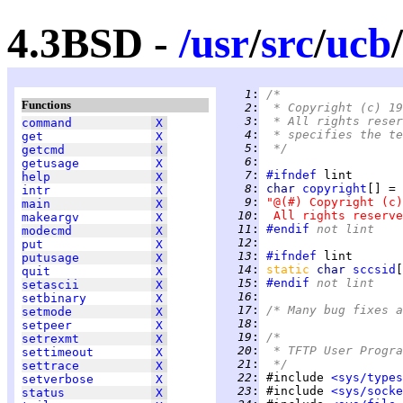
4.3BSD -
/
usr
/
src
/
ucb
/
   1
:
/*
Functions
   2
:
 * Copyright (c) 19
   3
:
 * All rights reser
command
X
   4
:
 * specifies the te
get
X
   5
:
 */
getcmd
X
   6
:
getusage
X
   7
:
#ifndef
help
X
   8
:
char 
copyright
intr
X
   9
:
"@(#) Copyright (c)
main
X
  10
:
 All rights reserve
makeargv
X
  11
:
#endif
 not lint
modecmd
X
  12
:
put
X
  13
:
#ifndef
putusage
X
  14
:
static 
char 
sccsid
[
quit
X
  15
:
#endif
 not lint
setascii
X
  16
:
setbinary
X
  17
:
/* Many bug fixes a
setmode
X
  18
:
setpeer
X
  19
:
/*
setrexmt
X
  20
:
 * TFTP User Progra
settimeout
X
  21
:
 */
settrace
X
  22
:
 #include 
<sys/types
setverbose
X
  23
:
 #include 
<sys/socke
status
X