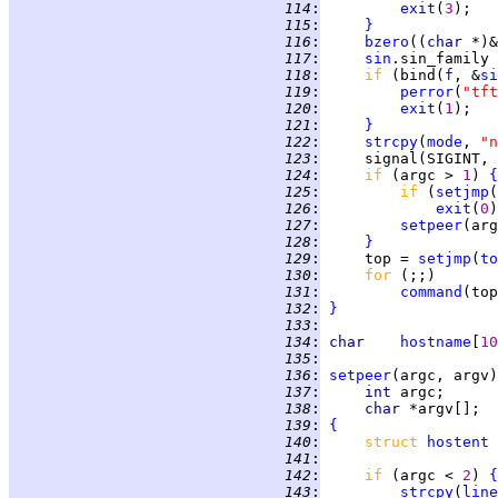
 114
:
exit
(
3
 115
:
}
 116
:
bzero
((
char 
*)&
 117
:
sin
 118
:
if 
(bind(
f
, &
si
 119
:
perror
(
"tft
 120
:
exit
(
1
 121
:
}
 122
:
strcpy
(
mode
, 
"n
 123
:
     signal(SIGINT, 
 124
:
if 
(argc > 
1
) 
{
 125
:
if 
(
setjmp
(
 126
:
exit
(
0
 127
:
setpeer
 128
:
}
 129
:
     top = 
setjmp
(
to
 130
:
for 
 131
:
command
 132
:
}
 133
:
 134
:
char    
hostname
[
10
 135
:
 136
:
setpeer
 137
:
int 
 138
:
char 
 139
:
{
 140
:
struct 
hostent
 141
:
 142
:
if 
(argc < 
2
) 
{
 143
:
strcpy
(
line