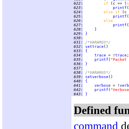
 622
:
if 
(c == (
s
 623
:
printf
(
 624
:
else if 
(c 
 625
:
printf
(
 626
:
else
 627
:
printf
(
 628
:
}
 629
:
}
 630
:
 631
:
/*VARARGS*/
 632
:
settrace
 633
:
{
 634
:
trace
 = !
trace
 635
:
printf
(
"Packet 
 636
:
}
 637
:
 638
:
/*VARARGS*/
 639
:
setverbose
 640
:
{
 641
:
verbose
 = !
verb
 642
:
printf
(
"Verbose
 643
:
}
Defined fun
command
de