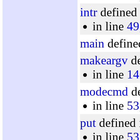
intr
defined 
in line
49
main
define
makeargv
de
in line
14
modecmd
de
in line
53
put
defined 
in line
53