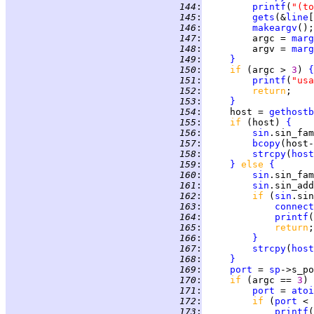
 144
:
printf
(
"(to
 145
:
gets
(&
line
[
 146
:
makeargv
 147
:
         argc = 
marg
 148
:
         argv = 
marg
 149
:
}
 150
:
if 
(argc > 
3
) 
{
 151
:
printf
(
"usa
 152
:
return
 153
:
}
 154
:
     host = 
gethostb
 155
:
if 
(host) 
{
 156
:
sin
 157
:
bcopy
(host-
 158
:
strcpy
(
host
 159
:
}
else 
{
 160
:
sin
 161
:
sin
.sin_add
 162
:
if 
(
sin
.sin
 163
:
connect
 164
:
printf
(
 165
:
return
 166
:
}
 167
:
strcpy
(
host
 168
:
}
 169
:
port
 = 
sp
 170
:
if 
(argc == 
3
) 
 171
:
port
 = 
atoi
 172
:
if 
(
port
 < 
 173
:
printf
(