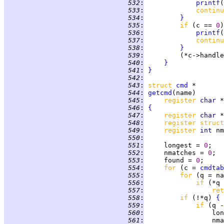
 532
:
printf
(
 533
:
continu
 534
:
}
 535
:
if 
(c == 
0
)
 536
:
printf
(
 537
:
continu
 538
:
}
 539
:
         (*c->handle
 540
:
}
 541
:
}
 542
:
 543
:
struct
cmd
 544
:
getcmd
 545
:
register 
char 
 546
:
{
 547
:
register 
char 
 548
:
register struct
 549
:
register 
int 
 550
:
 551
:
     longest = 
0
 552
:
     nmatches = 
0
 553
:
     found = 
0
 554
:
for 
(c = 
cmdtab
 555
:
for 
 556
:
if 
(*q 
 557
:
ret
 558
:
if 
(!*q) 
{
 559
:
if 
(q -
 560
:
 561
:
                 nma