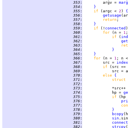
 353
:
         argv = 
marg
 354
:
}
 355
:
if 
(argc < 
2
) 
{
 356
:
getusage
(ar
 357
:
return
 358
:
}
 359
:
if 
(!
connected
)
 360
:
for 
(n = 
1
 361
:
if 
(
ind
 362
:
get
 363
:
ret
 364
:
}
 365
:
}
 366
:
for 
(n = 
1
; n <
 367
:
         src = 
index
 368
:
if 
(src == 
 369
:
 370
:
else 
{
 371
:
struct 
 372
:
 373
:
             *src++ 
 374
:
             hp = 
ge
 375
:
if 
(hp 
 376
:
pri
 377
:
con
 378
:
}
 379
:
bcopy
(h
 380
:
sin
 381
:
connect
 382
:
strcpy
(