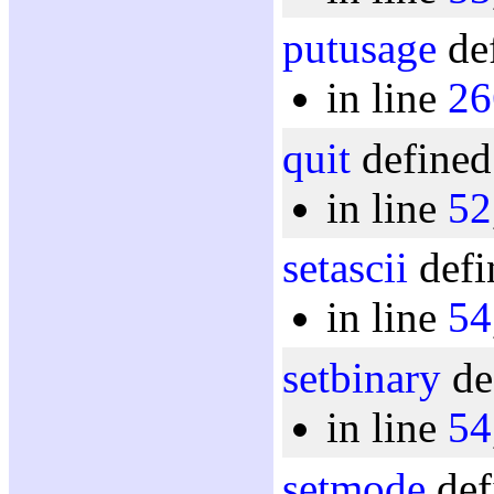
putusage
def
in line
26
quit
defined
in line
52
setascii
defi
in line
54
setbinary
de
in line
54
setmode
def