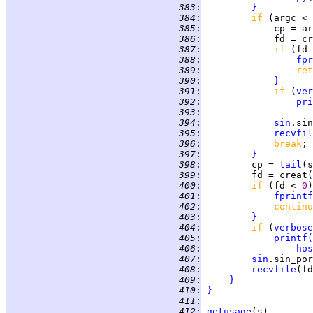
 383
:
}
 384
:
if 
(argc < 
 385
:
             cp = ar
 386
:
             fd = cr
 387
:
if 
(fd 
 388
:
fpr
 389
:
ret
 390
:
}
 391
:
if 
(
ver
 392
:
pri
 393
:
 394
:
sin
.sin
 395
:
recvfil
 396
:
break
 397
:
}
 398
:
         cp = 
tail
(s
 399
:
         fd = creat(
 400
:
if 
(fd < 
0
)
 401
:
fprintf
 402
:
continu
 403
:
}
 404
:
if 
(
verbose
 405
:
printf
(
 406
:
hos
 407
:
sin
.sin_por
 408
:
recvfile
(fd
 409
:
}
 410
:
}
 411
:
 412
:
getusage