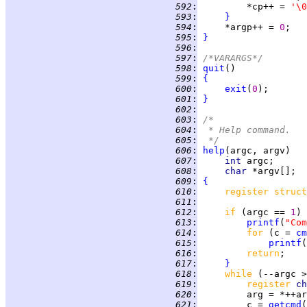
 592
:
         *cp++ = 
'\0
 593
:
}
 594
:
     *argp++ = 
0
 595
:
}
 596
:
 597
:
/*VARARGS*/
 598
:
quit
 599
:
{
 600
:
exit
(
0
 601
:
}
 602
:
 603
:
/*
 604
:
 * Help command.
 605
:
 */
 606
:
help
 607
:
int 
 608
:
char 
 609
:
{
 610
:
register struct
 611
:
 612
:
if 
(argc == 
1
) 
 613
:
printf
(
"Co
 614
:
for 
(c = 
cm
 615
:
printf
(
 616
:
return
 617
:
}
 618
:
while 
(--argc >
 619
:
register 
ch
 620
:
 621
:
         c = 
getcmd