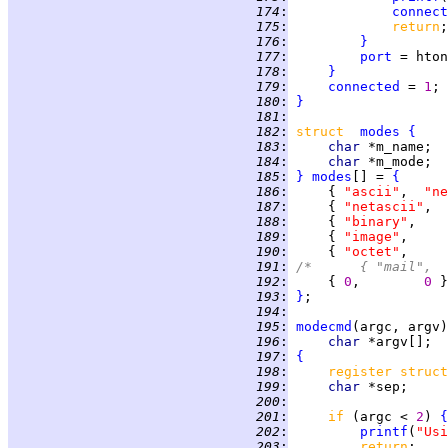
 174
:
connect
 175
:
return
 176
:
}
 177
:
port
 = hton
 178
:
}
 179
:
connected
 = 
1
 180
:
}
 181
:
 182
:
struct  
modes
{
 183
:
char 
 184
:
char 
 185
:
}
modes
[] = 
{
 186
:
     { 
"ascii"
,  
"ne
 187
:
     { 
"netascii"
,  
 188
:
     { 
"binary"
,    
 189
:
     { 
"image"
,     
 190
:
     { 
"octet"
,     
 191
:
/*      { "mail",  
 192
:
     { 
0
,        
0 
 193
:
}
 194
:
 195
:
modecmd
 196
:
char 
 197
:
{
 198
:
register struct
 199
:
char 
 200
:
 201
:
if 
(argc < 
2
) 
{
 202
:
printf
(
"Usi
 203
:
return