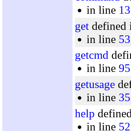
in line
13
get
defined 
in line
53
getcmd
defi
in line
95
getusage
def
in line
35
help
defined
in line
52