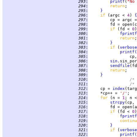
 293
:
printf
(
"No 
 294
:
return
 295
:
}
 296
:
if 
(argc < 
4
) 
{
 297
:
         cp = argc =
 298
:
 299
:
if 
(fd < 
0
)
 300
:
fprintf
 301
:
return
 302
:
}
 303
:
if 
(
verbose
 304
:
printf
(
 305
:
                 cp,
 306
:
sin
.sin_por
 307
:
sendfile
(fd
 308
:
return
 309
:
}
 310
:
/* 
 311
:
/* 
 312
:
     cp = 
index
(targ
 313
:
     *cp++ = 
'/'
 314
:
for 
(n = 
1
; n <
 315
:
strcpy
(cp, 
 316
:
 317
:
if 
(fd < 
0
)
 318
:
fprintf
 319
:
continu
 320
:
}
 321
:
if 
(
verbose
 322
:
printf
(