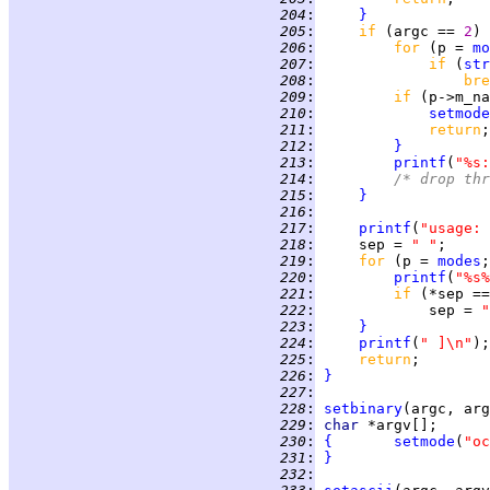
 204
:
}
 205
:
if 
(argc == 
2
) 
 206
:
for 
(p = 
mo
 207
:
if 
(
str
 208
:
bre
 209
:
if 
(p->m_na
 210
:
setmode
 211
:
return
 212
:
}
 213
:
printf
(
"%s:
 214
:
/* drop thr
 215
:
}
 216
:
 217
:
printf
(
"usage: 
 218
:
     sep = 
" "
 219
:
for 
(p = 
modes
;
 220
:
printf
(
"%s%
 221
:
if 
(*sep ==
 222
:
             sep = 
"
 223
:
}
 224
:
printf
(
" ]\n"
 225
:
return
 226
:
}
 227
:
 228
:
setbinary
 229
:
char 
 230
:
{
setmode
(
"oc
 231
:
}
 232
: