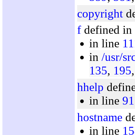
copyright
de
f
defined in
in line
11
in
/usr/sr
135
,
195
hhelp
define
in line
91
hostname
de
in line
15