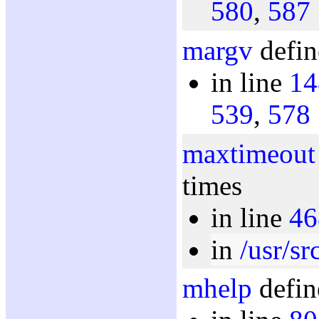
580
,
587
margv
defin
in line
14
539
,
578
maxtimeout
times
in line
46
in
/usr/sr
mhelp
defin