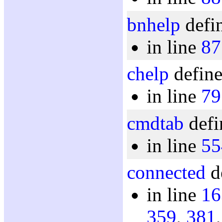
bnhelp
defin
in line
87
chelp
define
in line
79
cmdtab
defi
in line
55
connected
d
in line
16
359
,
381