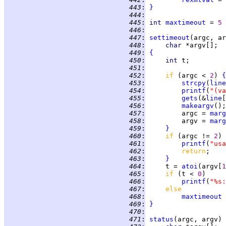
 443
:
}
 444
:
 445
:
int 
maxtimeout
 = 
5 
 446
:
 447
:
settimeout
 448
:
char 
 449
:
{
 450
:
int 
 451
:
 452
:
if 
(argc < 
2
) 
{
 453
:
strcpy
(
line
 454
:
printf
(
"(va
 455
:
gets
(&
line
[
 456
:
makeargv
 457
:
         argc = 
marg
 458
:
         argv = 
marg
 459
:
}
 460
:
if 
(argc != 
2
) 
 461
:
printf
(
"usa
 462
:
return
 463
:
}
 464
:
     t = 
atoi
(argv[
1
 465
:
if 
(t < 
0
 466
:
printf
(
"%s:
 467
:
else
 468
:
maxtimeout
 469
:
}
 470
:
 471
:
status