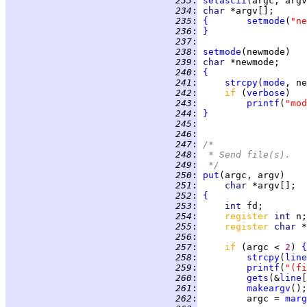
 233
:
setascii
 234
:
char 
 235
:
{
setmode
(
"ne
 236
:
}
 237
:
 238
:
setmode
 239
:
char 
 240
:
{
 241
:
strcpy
(
mode
 242
:
if 
(
verbose
 243
:
printf
(
"mod
 244
:
}
 245
:
 246
:
 247
:
/*
 248
:
 * Send file(s).
 249
:
 */
 250
:
put
 251
:
char 
 252
:
{
 253
:
int 
 254
:
register 
int 
 255
:
register 
char 
 256
:
 257
:
if 
(argc < 
2
) 
{
 258
:
strcpy
(
line
 259
:
printf
(
"(fi
 260
:
gets
(&
line
[
 261
:
makeargv
 262
:
         argc = 
marg