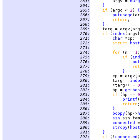
 263
:
         argv = 
marg
 264
:
}
 265
:
if 
(argc < 
2
) 
{
 266
:
putusage
(ar
 267
:
return
 268
:
}
 269
:
     targ = argv[arg
 270
:
if 
(
index
(argv[
 271
:
char 
 272
:
struct 
host
 273
:
 274
:
for 
(n = 
1
;
 275
:
if 
(
ind
 276
:
put
 277
:
ret
 278
:
}
 279
:
         cp = argv[a
 280
:
         targ = 
inde
 281
:
         *targ++ = 
0
 282
:
         hp = 
gethos
 283
:
if 
(hp == 
0
 284
:
printf
(
 285
:
return
 286
:
}
 287
:
bcopy
(hp->
h
 288
:
sin
 289
:
connected
 =
 290
:
strcpy
(
host
 291
:
}
 292
:
if 
(!
connected
)