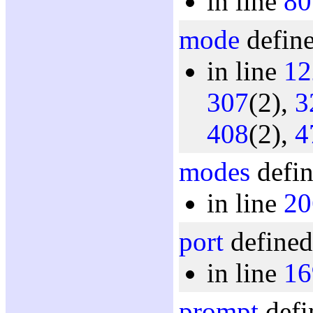
in line
80
mode
define
in line
12
307
(2),
3
408
(2),
4
modes
defin
in line
20
port
defined
in line
16
prompt
defi