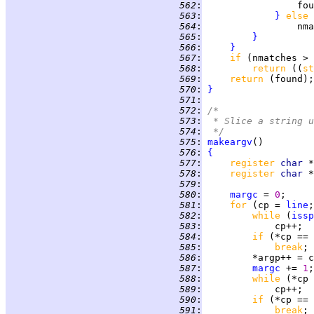
 562
:
 563
:
}
else 
 564
:
 565
:
}
 566
:
}
 567
:
if 
(nmatches > 
 568
:
return 
((
st
 569
:
return 
 570
:
}
 571
:
 572
:
/*
 573
:
 * Slice a string u
 574
:
 */
 575
:
makeargv
 576
:
{
 577
:
register 
char 
 578
:
register 
char 
*
 579
:
 580
:
margc
 = 
0
 581
:
for 
(cp = 
line
;
 582
:
while 
(
issp
 583
:
 584
:
if 
(*cp == 
 585
:
break
 586
:
 587
:
margc
 += 
1
 588
:
while 
(*cp 
 589
:
 590
:
if 
(*cp == 
 591
:
break