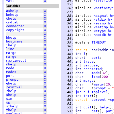
  24
:
 #include 
<sys/file.
tail
X
  25
:
Variables
  26
:
 #include 
<netinet/i
ashelp
X
  27
:
bnhelp
X
  28
:
 #include 
<signal.h>
chelp
X
  29
:
 #include 
<stdio.h>
cmdtab
X
  30
:
 #include 
<errno.h>
connected
X
  31
:
 #include 
<setjmp.h>
copyright
X
  32
:
 #include 
<ctype.h>
f
X
  33
:
 #include 
<netdb.h>
hhelp
X
  34
:
hostname
X
  35
:
 #define 
TIMEOUT
ihelp
X
  36
:
line
X
  37
:
struct  
sockaddr_in
margc
X
  38
:
int 
f
margv
X
  39
:
short   
port
maxtimeout
X
  40
:
int 
trace
mhelp
X
  41
:
int 
verbose
mode
X
  42
:
int 
connected
modes
X
  43
:
char    
mode
[
32
port
X
  44
:
char    
line
[
200
prompt
X
  45
:
int 
margc
qhelp
X
  46
:
char    
*
margv
[
20
rexmtval
X
  47
:
char    
*
prompt
 = 
"
rhelp
X
  48
:
jmp_buf
toplevel
shelp
X
  49
:
int 
intr
sin
X
  50
:
struct  
servent
 *
sp
sp
X
  51
:
sthelp
X
  52
:
int 
quit
(), 
help
(),
thelp
X
  53
:
int     
get
(), 
put
(
toplevel
X