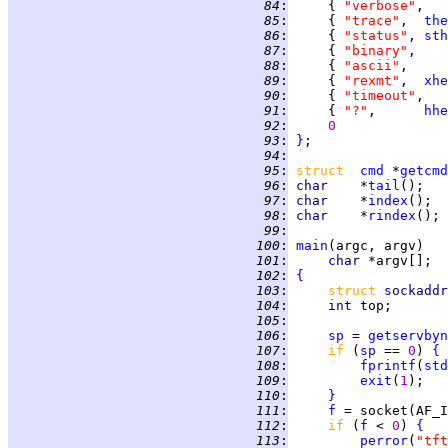
  84
:
     { 
"verbose"
,   
  85
:
     { 
"trace"
,  
the
  86
:
     { 
"status"
, 
sth
  87
:
     { 
"binary"
,    
  88
:
     { 
"ascii"
,     
  89
:
     { 
"rexmt"
,  
xhe
  90
:
     { 
"timeout"
,   
  91
:
     { 
"?"
,      
hhe
  92
:
0
  93
:
}
  94
:
  95
:
struct  
cmd
 *
getcmd
  96
:
char    
*
tail
  97
:
char    
*
index
  98
:
char    
*
rindex
  99
:
 100
:
main
 101
:
char 
 102
:
{
 103
:
struct 
sockaddr
 104
:
int 
 105
:
 106
:
sp
 = 
getservbyn
 107
:
if 
(
sp
 == 
0
) 
{
 108
:
fprintf
(
std
 109
:
exit
(
1
 110
:
}
 111
:
f
 = socket(AF_I
 112
:
if 
(
f
 < 
0
) 
{
 113
:
perror
(
"tft