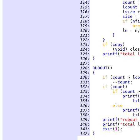
 114
:
count
 =
 115
:
lcount
 
 116
:
tsize
 +
 117
:
size
 = 
 118
:
if 
(
nfi
 119
:
bre
 120
:
ln
 121
:
}
 122
:
}
 123
:
if 
(
copy
 124
:
         (
void
 125
:
printf
(
"total l
 126
:
}
 127
:
 128
:
RUBOUT
 129
:
{
 130
:
if 
(
count
 > 
lco
 131
:
         --
count
 132
:
if 
(
count
 133
:
if 
(
count
 >
 134
:
printf
(
 135
:
fil
 136
:
else
 137
:
printf
(
 138
:
fil
 139
:
printf
(
"rubout 
 140
:
printf
(
"total l
 141
:
exit
(
1
 142
:
}