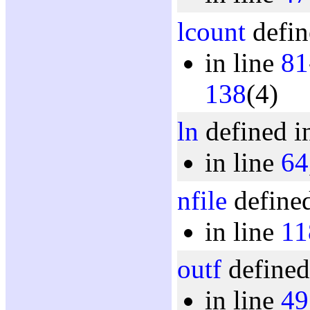
lcount
defin
in line
81
138
(4)
ln
defined i
in line
64
nfile
defined
in line
11
outf
defined
in line
49