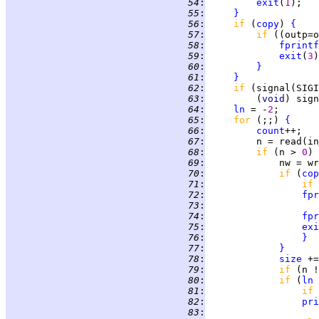
  54
:
exit
(
1
  55
:
}
  56
:
if 
(
copy
) 
{
  57
:
if 
((outp=o
  58
:
fprintf
  59
:
exit
(
3
  60
:
}
  61
:
}
  62
:
if 
  63
:
         (
void
) sign
  64
:
ln
 = -
2
  65
:
for 
(;;) 
{
  66
:
count
  67
:
         n = read(in
  68
:
if 
(n > 
0
) 
  69
:
             nw = wr
  70
:
if 
(
cop
  71
:
if 
  72
:
fpr
  73
:
                    
  74
:
fpr
  75
:
exi
  76
:
}
  77
:
}
  78
:
size
  79
:
if 
(n !
  80
:
if 
(
ln
 
  81
:
if 
  82
:
pri
  83
: