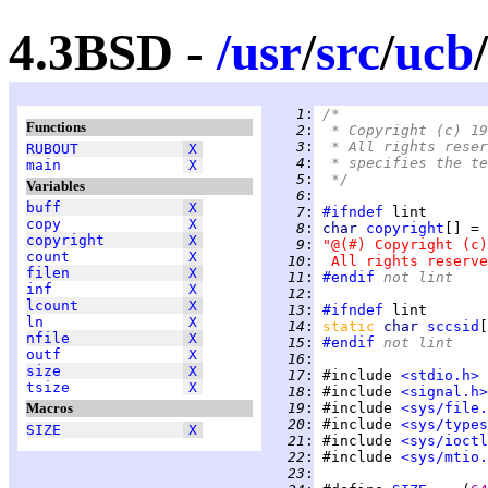
4.3BSD -
/
usr
/
src
/
ucb
/
   1
:
/*
Functions
   2
:
 * Copyright (c) 19
   3
:
 * All rights reser
RUBOUT
X
   4
:
 * specifies the te
main
X
   5
:
 */
Variables
   6
:
buff
X
   7
:
#ifndef
copy
X
   8
:
char 
copyright
copyright
X
   9
:
"@(#) Copyright (c)
count
X
  10
:
 All rights reserve
filen
X
  11
:
#endif
 not lint
inf
X
  12
:
lcount
X
  13
:
#ifndef
ln
X
  14
:
static 
char 
sccsid
[
nfile
X
  15
:
#endif
 not lint
outf
X
  16
:
size
X
  17
:
 #include 
<stdio.h>
tsize
X
  18
:
 #include 
<signal.h>
Macros
  19
:
 #include 
<sys/file.
  20
:
 #include 
<sys/types
SIZE
X
  21
:
 #include 
<sys/ioctl
  22
:
 #include 
<sys/mtio.
  23
: