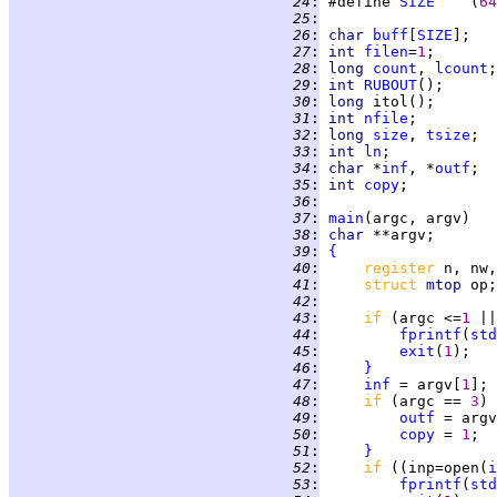
  24
:
 #define 
SIZE
    (
64
  25
:
  26
:
char 
buff
[
SIZE
  27
:
int 
filen
=
1
  28
:
long 
count
, 
lcount
  29
:
int 
RUBOUT
  30
:
long 
  31
:
int 
nfile
  32
:
long 
size
, 
tsize
  33
:
int 
ln
  34
:
char 
*
inf
, *
outf
  35
:
int 
copy
  36
:
  37
:
main
  38
:
char 
  39
:
{
  40
:
register 
  41
:
struct 
mtop 
  42
:
  43
:
if 
(argc <=
1 
||
  44
:
fprintf
(
std
  45
:
exit
(
1
  46
:
}
  47
:
inf
 = argv[
1
  48
:
if 
(argc == 
3
) 
  49
:
outf
 = argv
  50
:
copy
 = 
1
  51
:
}
  52
:
if 
((inp=open(
i
  53
:
fprintf
(
std