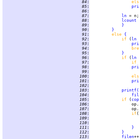
  84
:
els
  85
:
pri
  86
:
  87
:
ln
  88
:
lcount
 
  89
:
}
  90
:
}
  91
:
else 
{
  92
:
if 
(
ln
 
  93
:
pri
  94
:
bre
  95
:
}
  96
:
if 
(
ln
 
  97
:
if 
  98
:
pri
  99
:
 100
:
els
 101
:
pri
 102
:
 103
:
printf
(
 104
:
fil
 105
:
if 
(
cop
 106
:
 107
:
                 op.
 108
:
if
(
 109
:
 110
:
 111
:
}
 112
:
}
 113
:
filen