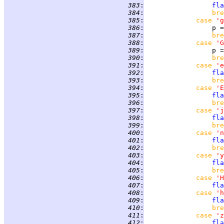
 383
:
fla
 384
:
bre
 385
:
case 
'g
 386
:
                 p =
 387
:
bre
 388
:
case 
'G
 389
:
                 p =
 390
:
bre
 391
:
case 
'e
 392
:
fla
 393
:
bre
 394
:
case 
'E
 395
:
fla
 396
:
bre
 397
:
case 
'j
 398
:
fla
 399
:
bre
 400
:
case 
'n
 401
:
fla
 402
:
bre
 403
:
case 
'y
 404
:
fla
 405
:
bre
 406
:
case 
'H
 407
:
fla
 408
:
case 
'h
 409
:
fla
 410
:
bre
 411
:
case 
'z
 412
:
fla