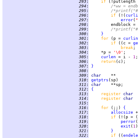
 293
:
if 
(!putlength 
 294
:
/*ww = endb
 295
:
/*printf("#
 296
:
if 
(!(
curli
 297
:
error
(
"
 298
:
         endblock = 
 299
:
/*printf("#
 300
:
}
 301
:
for 
(p = 
curlin
 302
:
if 
((c = 
ge
 303
:
break
 304
:
     *p = 
'\0'
 305
:
curlen
 = i - 
1
 306
:
return
 307
:
}
 308
:
 309
:
char
 310
:
getptrs
 311
:
char    
 312
:
{
 313
:
register 
char  
 314
:
register 
char  
 315
:
 316
:
for 
(;;) 
{
 317
:
allocsize
 +
 318
:
if 
(!(p = (
 319
:
perror
(
 320
:
exit
(
1
 321
:
}
 322
:
if 
((
endele