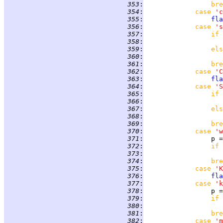
 353
:
bre
 354
:
case 
'c
 355
:
fla
 356
:
case 
's
 357
:
if 
 358
:
 359
:
els
 360
:
 361
:
bre
 362
:
case 
'C
 363
:
fla
 364
:
case 
'S
 365
:
if 
 366
:
 367
:
els
 368
:
                    
 369
:
bre
 370
:
case 
'w
 371
:
                 p =
 372
:
if 
 373
:
 374
:
bre
 375
:
case 
'K
 376
:
fla
 377
:
case 
'k
 378
:
                 p =
 379
:
if 
 380
:
 381
:
bre
 382
:
case 
'm