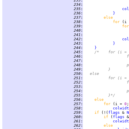
 233
:
 234
:
 235
:
col
 236
:
}
 237
:
else
 238
:
for 
(i 
 239
:
for
 240
:
 241
:
 242
:
col
 243
:
}
 244
:
}
 245
:
/*	for (i
 246
:
	
 247
:
 248
:
	
 249
:
		}
 250
:
	else
 251
:
		for (i 
 252
:
	
 253
:
 254
:
	
 255
:
		}*/
 256
:
else
 257
:
for 
(i = 
0
;
 258
:
colwidt
 259
:
if 
(!(
flags
 & 
N
 260
:
if 
(
flags
 &
 261
:
colwidt
 262
:
else