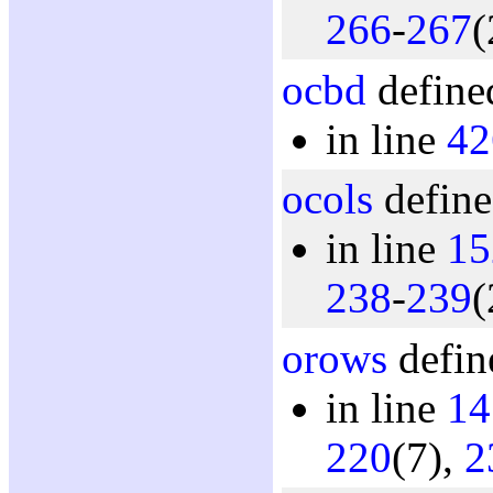
266
-
267
(
ocbd
define
in line
42
ocols
define
in line
15
238
-
239
(
orows
defin
in line
14
220
(7),
2