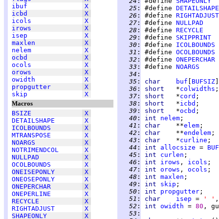
  24
:
 #define 
SHAPEONLY
ibuf
X
  25
:
 #define 
DETAILSHAPE
icbd
X
  26
:
 #define 
RIGHTADJUST
icols
X
  27
:
 #define 
NULLPAD
irows
X
  28
:
 #define 
RECYCLE
isep
X
  29
:
 #define 
SKIPPRINT
maxlen
X
  30
:
 #define 
ICOLBOUNDS
nelem
X
  31
:
 #define 
OCOLBOUNDS
ocbd
X
  32
:
 #define 
ONEPERCHAR
ocols
X
  33
:
 #define 
NOARGS
orows
X
  34
:
owidth
X
  35
:
char    
buf
[
BUFSIZ
propgutter
X
  36
:
short   
*
colwidths
skip
X
  37
:
short   
*
cord
Macros
  38
:
short   
*
icbd
  39
:
short   
*
ocbd
BSIZE
X
  40
:
int 
nelem
DETAILSHAPE
X
  41
:
char    
**
elem
ICOLBOUNDS
X
  42
:
char    
**
endelem
MTRANSPOSE
X
  43
:
char    
*
curline
NOARGS
X
  44
:
int 
allocsize
 = 
BUF
NOTRIMENDCOL
X
  45
:
int 
curlen
NULLPAD
X
  46
:
int 
irows
, 
icols
OCOLBOUNDS
X
  47
:
int 
orows
, 
ocols
ONEISEPONLY
X
  48
:
int 
maxlen
ONEOSEPONLY
X
  49
:
int 
skip
ONEPERCHAR
X
  50
:
int 
propgutter
ONEPERLINE
X
  51
:
char    
isep
 = 
' '
,
RECYCLE
X
  52
:
int 
owidth
 = 
80
, gu
RIGHTADJUST
X
  53
:
SHAPEONLY
X