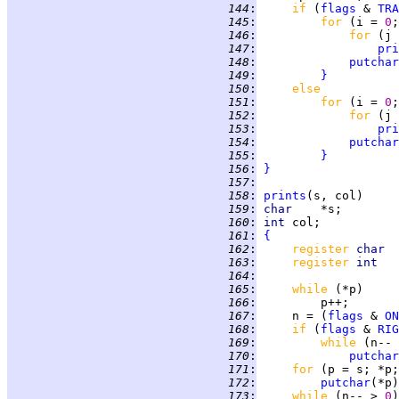
 144
:
if 
(
flags
 & 
TRA
 145
:
for 
(i = 
0
;
 146
:
for 
(j 
 147
:
pri
 148
:
putchar
 149
:
}
 150
:
else
 151
:
for 
(i = 
0
;
 152
:
for 
(j 
 153
:
pri
 154
:
putchar
 155
:
}
 156
:
}
 157
:
 158
:
prints
 159
:
char    
 160
:
int 
 161
:
{
 162
:
register 
char  
 163
:
register 
int   
 164
:
 165
:
while 
 166
:
 167
:
     n = (
flags
 & 
ON
 168
:
if 
(
flags
 & 
RIG
 169
:
while 
(n-- 
 170
:
putchar
 171
:
for 
 172
:
putchar
 173
:
while 
(n-- > 
0