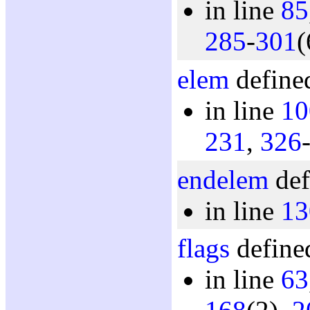
in line
85
285
-
301
(
elem
defined
in line
10
231
,
326
endelem
def
in line
13
flags
defined
in line
63