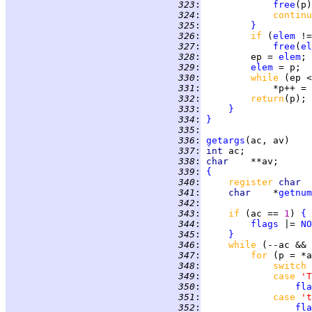
 323
:
free
 324
:
continu
 325
:
}
 326
:
if 
(
elem
 !=
 327
:
free
(
el
 328
:
         ep = 
elem
 329
:
elem
 330
:
while 
 331
:
 332
:
return
 333
:
}
 334
:
}
 335
:
 336
:
getargs
 337
:
int 
 338
:
char    
 339
:
{
 340
:
register 
char  
 341
:
char    
*
getnum
 342
:
 343
:
if 
(ac == 
1
) 
{
 344
:
flags
 |= 
NO
 345
:
}
 346
:
while 
(--ac && 
 347
:
for 
(p = *a
 348
:
switch 
 349
:
case 
'T
 350
:
fla
 351
:
case 
't
 352
:
fla