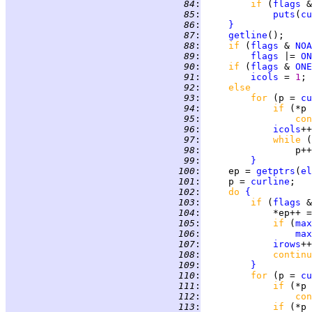
  84
:
if 
(
flags
 &
  85
:
puts
(
cu
  86
:
}
  87
:
getline
  88
:
if 
(
flags
 & 
NOA
  89
:
flags
 |= 
ON
  90
:
if 
(
flags
 & 
ONE
  91
:
icols
 = 
1
  92
:
else           
  93
:
for 
(p = 
cu
  94
:
if 
(*p 
  95
:
con
  96
:
icols
  97
:
while 
(
  98
:
  99
:
}
 100
:
     ep = 
getptrs
(
el
 101
:
     p = 
curline
 102
:
do 
{
 103
:
if 
(
flags
 &
 104
:
             *ep++ =
 105
:
if 
(
max
 106
:
max
 107
:
irows
 108
:
continu
 109
:
}
 110
:
for 
(p = 
cu
 111
:
if 
(*p 
 112
:
con
 113
:
if 
(*p 