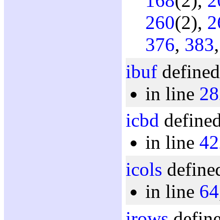
168
(2),
2
260
(2),
2
376
,
383
ibuf
defined
in line
28
icbd
defined
in line
42
icols
defined
in line
64
irows
define