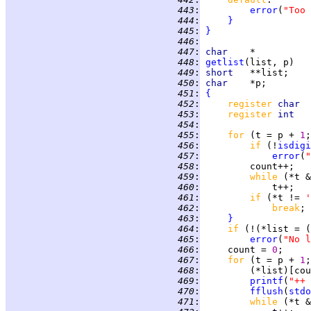
 443
:
error
(
"Too 
 444
:
}
 445
:
}
 446
:
 447
:
char
 448
:
getlist
 449
:
short   
 450
:
char    
 451
:
{
 452
:
register 
char  
 453
:
register 
int   
 454
:
 455
:
for 
(t = p + 
1
;
 456
:
if 
(!
isdigi
 457
:
error
(
"
 458
:
 459
:
while 
(*t &
 460
:
 461
:
if 
(*t != 
'
 462
:
break
 463
:
}
 464
:
if 
(!(*list = (
 465
:
error
(
"No l
 466
:
     count = 
0
 467
:
for 
(t = p + 
1
;
 468
:
         (*list)[cou
 469
:
printf
(
"++ 
 470
:
fflush
(
stdo
 471
:
while 
(*t &