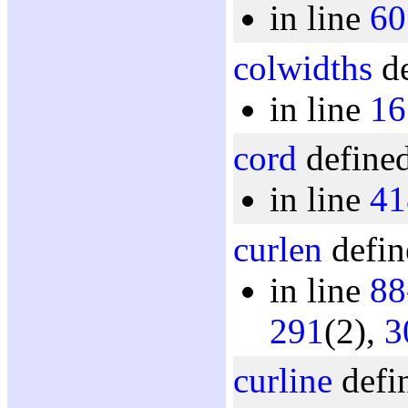
in line
60
colwidths
de
in line
16
cord
defined
in line
41
curlen
defin
in line
88
291
(2),
3
curline
defin