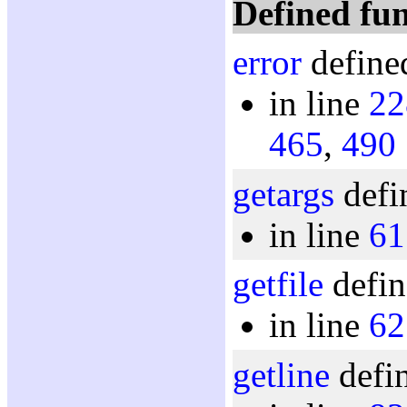
Defined fun
error
defined
in line
22
465
,
490
getargs
defi
in line
61
getfile
defin
in line
62
getline
defin