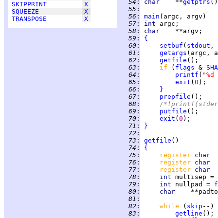
  54
:
char    
**
getptrs
SKIPPRINT
X
  55
:
SQUEEZE
X
  56
:
main
TRANSPOSE
X
  57
:
int 
  58
:
char    
  59
:
{
  60
:
setbuf
(
stdout
, 
  61
:
getargs
  62
:
getfile
  63
:
if 
(
flags
 & 
SHA
  64
:
printf
(
"%d 
  65
:
exit
(
0
  66
:
}
  67
:
prepfile
  68
:
/*fprintf(stder
  69
:
putfile
  70
:
exit
(
0
  71
:
}
  72
:
  73
:
getfile
  74
:
{
  75
:
register 
char  
  76
:
register 
char  
  77
:
register 
char  
  78
:
int 
multisep = 
  79
:
int 
nullpad = 
f
  80
:
char    
  81
:
  82
:
while 
(
skip
--) 
  83
:
getline