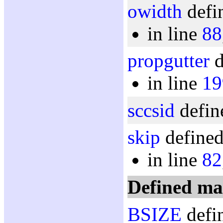
owidth
defi
in line
88
propgutter
d
in line
19
sccsid
defin
skip
defined
in line
82
Defined ma
BSIZE
defin