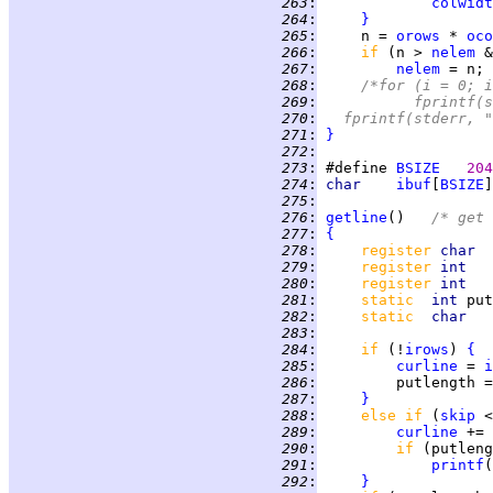
 263
:
colwidt
 264
:
}
 265
:
     n = 
orows
 * 
oco
 266
:
if 
(n > 
nelem
 &
 267
:
nelem
 268
:
/*for (i = 0; i
 269
:
		fprintf
 270
:
	fprintf(stderr, 
 271
:
}
 272
:
 273
:
 #define 
BSIZE
204
 274
:
char    
ibuf
[
BSIZE
]
 275
:
 276
:
getline
()   
/* get 
 277
:
{
 278
:
register 
char  
 279
:
register 
int   
 280
:
register 
int   
 281
:
static  
int 
 282
:
static  
char   
 283
:
 284
:
if 
(!
irows
) 
{
 285
:
curline
 = 
i
 286
:
         putlength =
 287
:
}
 288
:
else if 
(
skip
 <
 289
:
curline
 += 
 290
:
if 
(putleng
 291
:
printf
(
 292
:
}