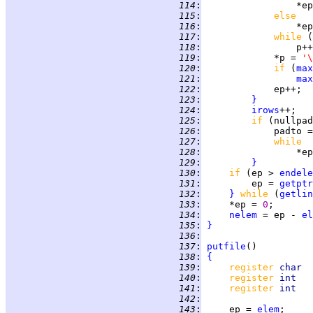
 114
:
                 *ep
 115
:
else   
 116
:
 117
:
while 
(
 118
:
                 p++
 119
:
             *p = 
'\
 120
:
if 
(
max
 121
:
max
 122
:
             ep++;  
 123
:
}
 124
:
irows
++;   
 125
:
if 
(nullpad
 126
:
             padto =
 127
:
while  
 128
:
                 *ep
 129
:
}
 130
:
if 
(ep > 
endele
 131
:
         ep = 
getptr
 132
:
}
while 
(
getlin
 133
:
     *ep = 
0
;       
 134
:
nelem
 = ep - 
el
 135
:
}
 136
:
 137
:
putfile
 138
:
{
 139
:
register 
char  
 140
:
register 
int   
 141
:
register 
int   
 142
:
 143
:
     ep = 
elem