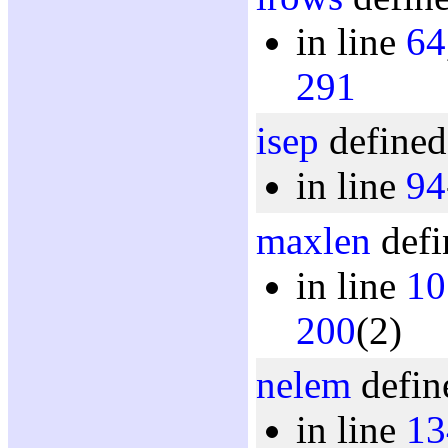
in line
64
291
isep
defined
in line
94
maxlen
defi
in line
10
200
(2)
nelem
defin
in line
13