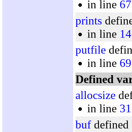
in line
67
prints
define
in line
14
putfile
defin
in line
69
Defined var
allocsize
def
in line
31
buf
defined 