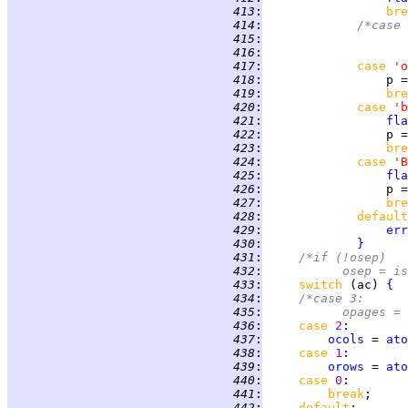
 413
:
bre
 414
:
/*case 
 415
:
 416
:
 417
:
case 
'o
 418
:
                 p =
 419
:
bre
 420
:
case 
'b
 421
:
fla
 422
:
                 p =
 423
:
bre
 424
:
case 
'B
 425
:
fla
 426
:
                 p =
 427
:
bre
 428
:
default
 429
:
err
 430
:
}
 431
:
/*if (!osep)
 432
:
		osep = i
 433
:
switch 
(ac) 
{
 434
:
/*case 3:
 435
:
		opages 
 436
:
case 
2
 437
:
ocols
 = 
ato
 438
:
case 
1
 439
:
orows
 = 
ato
 440
:
case 
0
 441
:
break
 442
:
default