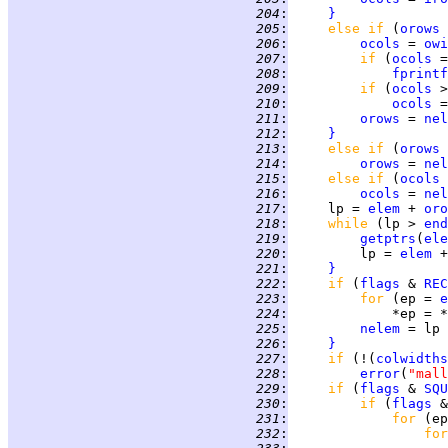
 204
:
}
 205
:
else if 
(
orows
 
 206
:
ocols
 = 
owi
 207
:
if 
(
ocols
 =
 208
:
fprintf
 209
:
if 
(
ocols
 >
 210
:
ocols
 =
 211
:
orows
 = 
nel
 212
:
}
 213
:
else if 
(
orows
 
 214
:
orows
 = 
nel
 215
:
else if 
(
ocols
 
 216
:
ocols
 = 
nel
 217
:
     lp = 
elem
 + 
oro
 218
:
while 
(lp > 
end
 219
:
getptrs
(
ele
 220
:
         lp = 
elem
 +
 221
:
}
 222
:
if 
(
flags
 & 
REC
 223
:
for 
(ep = 
e
 224
:
             *ep = *
 225
:
nelem
 = lp 
 226
:
}
 227
:
if 
(!(
colwidths
 228
:
error
(
"mall
 229
:
if 
(
flags
 & 
SQU
 230
:
if 
(
flags
 &
 231
:
for 
(ep
 232
:
for