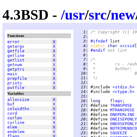
4.3BSD -
/
usr
/
src
/
new
   1
:
/* Copyright (c) 19
Functions
   2
:
   3
:
#ifndef
error
X
   4
:
static 
char 
sccsid
[
getargs
X
   5
:
#endif
 not lint
getfile
X
   6
:
getline
X
   7
:
/*
getlist
X
   8
:
 *	rs - re
getnum
X
   9
:
 *	Author
getptrs
X
  10
:
 
main
X
  11
:
 */
prepfile
X
  12
:
prints
X
  13
:
 #include 
<stdio.h>
putfile
X
  14
:
 #include 
<ctype.h>
Variables
  15
:
allocsize
X
  16
:
long    
flags
buf
X
  17
:
 #define 
TRANSPOSE
colwidths
X
  18
:
 #define 
MTRANSPOSE
cord
X
  19
:
 #define 
ONEPERLINE
curlen
X
  20
:
 #define 
ONEISEPONLY
curline
X
  21
:
 #define 
ONEOSEPONLY
elem
X
  22
:
 #define 
NOTRIMENDCO
endelem
X
  23
:
 #define 
SQUEEZE
flags
X