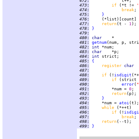
 472
:
 473
:
if 
(*t != 
'
 474
:
break
 475
:
}
 476
:
     (*list)[count] 
 477
:
return
(t - 
1
 478
:
}
 479
:
 480
:
char
 481
:
getnum
(num, p, stri
 482
:
int 
*num;          
 483
:
char    
 484
:
int 
 485
:
{
 486
:
register 
char  
 487
:
 488
:
if 
(!
isdigit
(*+
 489
:
if 
(strict 
 490
:
error
(
"
 491
:
         *num = 
0
 492
:
return
 493
:
}
 494
:
     *num = 
atoi
 495
:
while 
 496
:
if 
(!
isdigi
 497
:
break
 498
:
return
 499
:
}