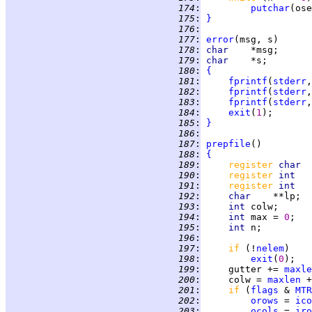
 174
:
putchar
 175
:
}
 176
:
 177
:
error
 178
:
char    
 179
:
char    
 180
:
{
 181
:
fprintf
(
stderr
,
 182
:
fprintf
(
stderr
 183
:
fprintf
(
stderr
,
 184
:
exit
(
1
 185
:
}
 186
:
 187
:
prepfile
 188
:
{
 189
:
register 
char  
 190
:
register 
int   
 191
:
register 
int   
 192
:
char    
 193
:
int 
 194
:
int 
max = 
0
 195
:
int 
 196
:
 197
:
if 
(!
nelem
 198
:
exit
(
0
 199
:
     gutter += 
maxle
 200
:
     colw = 
maxlen
 201
:
if 
(
flags
 & 
MTR
 202
:
orows
 = 
ico
 203
:
ocols
 = 
iro