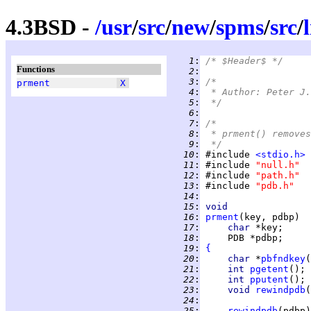
4.3BSD -
/
usr
/
src
/
new
/
spms
/
src
/
   1
:
/* $Header$ */
Functions
   2
:
   3
:
/*
prment
X
   4
:
 * Author: Peter J.
   5
:
 */
   6
:
   7
:
/*
   8
:
 * prment() removes
   9
:
 */
  10
:
 #include 
<stdio.h>
  11
:
 #include 
"null.h"
  12
:
 #include 
"path.h"
  13
:
 #include 
"pdb.h"
  14
:
  15
:
void
  16
:
prment
  17
:
char 
*key;     
  18
:
     PDB *pdbp;     
  19
:
{
  20
:
char 
*
pbfndkey
(
  21
:
int 
pgetent
(); 
  22
:
int 
pputent
(); 
  23
:
void 
rewindpdb
(
  24
:
  25
:
rewindpdb