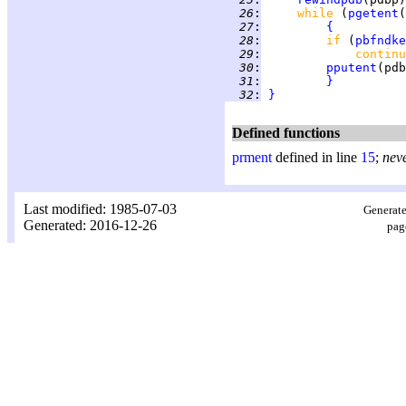
  26
:
while 
(
pgetent
(
  27
:
{
  28
:
if 
(
pbfndke
  29
:
continu
  30
:
pputent
  31
:
}
  32
:
}
Defined functions
prment
defined in line
15
;
nev
Last modified: 1985-07-03
Generate
Generated: 2016-12-26
pag