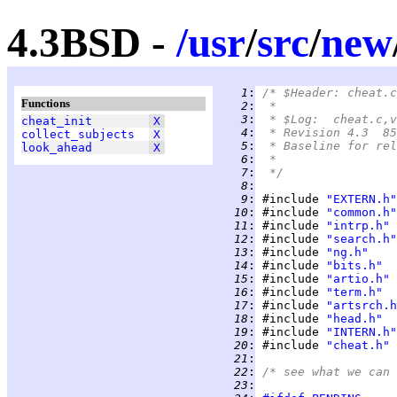
4.3BSD -
/
usr
/
src
/
new
   1
:
/* $Header: cheat.c
Functions
   2
:
 *
   3
:
 * $Log:	cheat.c
cheat_init
X
   4
:
 * Revision 4.3  85
collect_subjects
X
   5
:
 * Baseline for rel
look_ahead
X
   6
:
 *
   7
:
 */
   8
:
   9
:
 #include 
"EXTERN.h"
  10
:
 #include 
"common.h"
  11
:
 #include 
"intrp.h"
  12
:
 #include 
"search.h"
  13
:
 #include 
"ng.h"
  14
:
 #include 
"bits.h"
  15
:
 #include 
"artio.h"
  16
:
 #include 
"term.h"
  17
:
 #include 
"artsrch.h
  18
:
 #include 
"head.h"
  19
:
 #include 
"INTERN.h"
  20
:
 #include 
"cheat.h"
  21
:
  22
:
/* see what we can 
  23
: