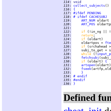
 114
:
void
 115
:
collect_subjects
 116
:
{
 117
:
#ifdef
PENDING
 118
:
# ifdef
CACHESUBJ
 119
:
ART_NUM
 120
:
ART_POS
 121
:
 122
:
if 
 123
:
return
 124
:
if 
(oldart)    
 125
:
     oldartpos = 
fte
 126
:
if 
 127
:
     subj_to_get = s
 128
:
while 
(!
input_p
 129
:
fetchsubj
(subj_
 130
:
if 
(oldart) 
{
 131
:
artopen
 132
:
fseek
(artfp,old
 133
:
}
 134
:
# endif
 135
:
#endif
 136
:
}
Defined fun
cheat_init
de