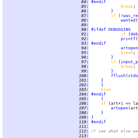
  84
:
#endif
  85
:
break
  86
:
}
  87
:
if 
(
!
was_re
  88
:
wanted
(
  89
:
  90
:
#ifdef
DEBUGGING
  91
:
if 
(
deb
  92
:
printf
(
  93
:
#endif
  94
:
artopen
  95
:
break
  96
:
}
  97
:
if 
(
input_p
  98
:
break
  99
:
}
 100
:
fflush
(
stdo
 101
:
}
 102
:
}
 103
:
else
 104
:
#endif
 105
:
{
 106
:
if 
(art+
1 
<= la
 107
:
artopen
(art
 108
:
}
 109
:
}
 110
:
#endif
 111
:
 112
:
/* see what else we
 113
: