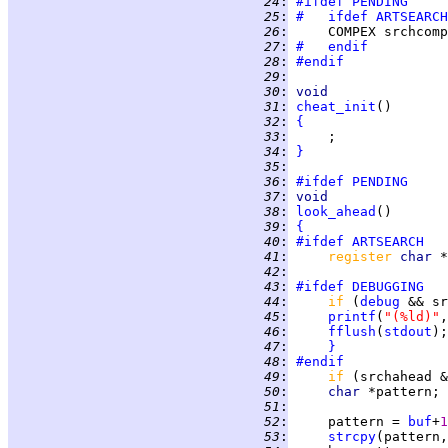
  24
:
#ifdef
PENDING
  25
:
#   ifdef
ARTSEARCH
  26
:
     COMPEX srchcomp
  27
:
#   endif
  28
:
#endif
  29
:
  30
:
void
  31
:
cheat_init
  32
:
{
  33
:
  34
:
}
  35
:
  36
:
#ifdef
PENDING
  37
:
void
  38
:
look_ahead
  39
:
{
  40
:
#ifdef
ARTSEARCH
  41
:
register 
char 
  42
:
  43
:
#ifdef
DEBUGGING
  44
:
if 
(
debug
 && sr
  45
:
printf
(
"(%ld)"
,
  46
:
fflush
(
stdout
  47
:
}
  48
:
#endif
  49
:
if 
(srchahead &
  50
:
char 
  51
:
  52
:
     pattern = 
buf
+
1
  53
:
strcpy
(pattern,