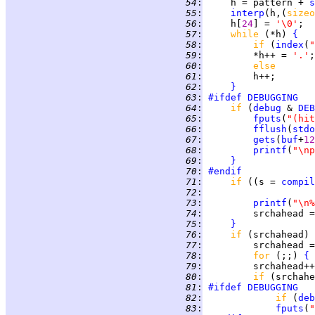
  54
:
     h = pattern + 
s
  55
:
interp
(h,(
sizeo
  56
:
     h[
24
] = 
'\0'
;  
  57
:
while 
(*h) 
{
  58
:
if 
(
index
(
"
  59
:
         *h++ = 
'.'
  60
:
else
  61
:
  62
:
}
  63
:
#ifdef
DEBUGGING
  64
:
if 
(
debug
 & 
DEB
  65
:
fputs
(
"(hit
  66
:
fflush
(
stdo
  67
:
gets
(
buf
+
12
  68
:
printf
(
"\np
  69
:
}
  70
:
#endif
  71
:
if 
((s = 
compil
  72
:
  73
:
printf
(
"\n%
  74
:
         srchahead =
  75
:
}
  76
:
if 
(srchahead) 
  77
:
  78
:
for 
(;;) 
{
  79
:
         srchahead++
  80
:
if 
(srchahe
  81
:
#ifdef
DEBUGGING
  82
:
if 
(
deb
  83
:
fputs
(
"