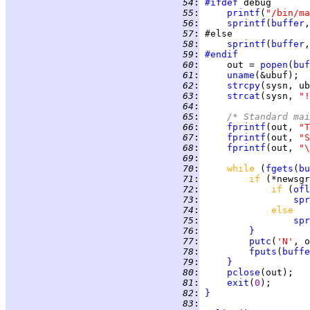
  54
:
#ifdef
  55
:
printf
(
"/bin/ma
  56
:
sprintf
(
buffer
,
  57
:
  58
:
sprintf
(
buffer
,
  59
:
#endif
  60
:
     out = 
popen
(
buf
  61
:
uname
  62
:
strcpy
  63
:
strcat
(sysn, 
"!
  64
:
  65
:
/* Standard mai
  66
:
fprintf
(out, 
"T
  67
:
fprintf
(out, 
"S
  68
:
fprintf
(out, 
"\
  69
:
  70
:
while 
(
fgets
(
bu
  71
:
if 
(*newsgr
  72
:
if 
(
ofl
  73
:
spr
  74
:
else
  75
:
spr
  76
:
}
  77
:
putc
(
'N'
  78
:
fputs
(
buffe
  79
:
}
  80
:
pclose
  81
:
exit
(
0
  82
:
}
  83
: