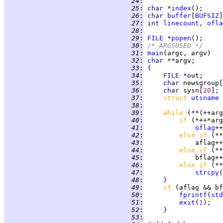
  24
:
  25
:
char 
*
index
  26
:
char 
buffer
[
BUFSIZ
  27
:
int 
linecount
, 
ofla
  28
:
  29
:
FILE
 *
popen
  30
:
/* ARGSUSED */
  31
:
main
  32
:
char 
  33
:
{
  34
:
FILE
  35
:
char 
newsgroup[
  36
:
char 
sysn[
20
  37
:
struct 
utsname
  38
:
  39
:
while 
(**(++arg
  40
:
if 
(*++*arg
  41
:
oflag
  42
:
else if 
(**
  43
:
  44
:
else if 
(**
  45
:
  46
:
else if 
(**
  47
:
strcpy
  48
:
}
  49
:
if 
(aflag && bf
  50
:
fprintf
(
std
  51
:
exit
(
1
  52
:
}
  53
: