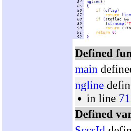
  84
:
ngline
  85
:
{
  86
:
if 
(
oflag
  87
:
return 
line
  88
:
if 
(
!toflag && 
  89
:
         !
strncmp
(
"T
  90
:
return 
  91
:
return 
0
  92
:
}
Defined fun
main
define
ngline
defin
in line
71
Defined var
SccsId
defin