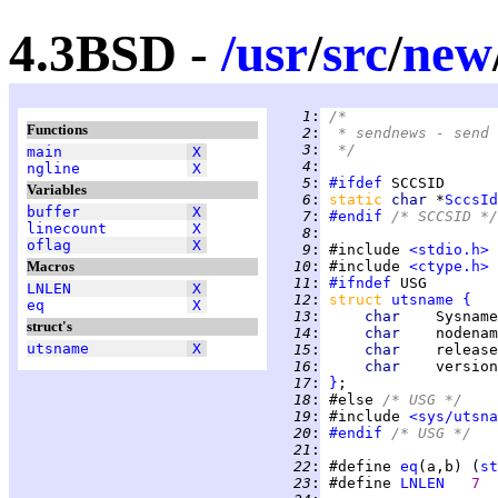
4.3BSD -
/
usr
/
src
/
new
   1
:
/*
Functions
   2
:
 * sendnews - send 
   3
:
 */
main
X
   4
:
ngline
X
   5
:
#ifdef
Variables
   6
:
static 
char 
*
SccsId
buffer
X
   7
:
#endif
 /* SCCSID */
linecount
X
   8
:
oflag
X
   9
:
 #include 
<stdio.h>
Macros
  10
:
 #include 
<ctype.h>
  11
:
#ifndef
LNLEN
X
  12
:
struct 
utsname
{
eq
X
  13
:
char    
Sysname
struct's
  14
:
char    
nodenam
utsname
X
  15
:
char    
release
  16
:
char    
version
  17
:
}
  18
:
 #else 
/* USG */
  19
:
 #include 
<sys/utsna
  20
:
#endif
 /* USG */
  21
:
  22
:
 #define 
eq
(a,b) (
st
  23
:
 #define 
LNLEN
7  