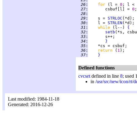
  26
:
for 
(l = 
0
; l < 
  27
:
       csbuf[l] = 
0
  28
:
  29
:
    s = 
STRLOC
  30
:
    l = 
STRLEN
  31
:
while 
(l--) 
{
  32
:
setb
  33
:
  34
:
}
  35
:
  36
:
return 
(
1
  37
:
}
Defined functions
cvcset
defined in line
8
; used 
in
/usr/src/new/icon/rt/d
Last modified: 1984-11-18
Generated: 2016-12-26