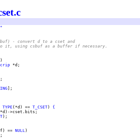
cset.c
"
buf) - convert d to a cset and
o it, using csbuf as a buffer if necessary.
crip
ING
 
TYPE
(*d) == 
T_CSET
) 
{
T
f) == 
NULL