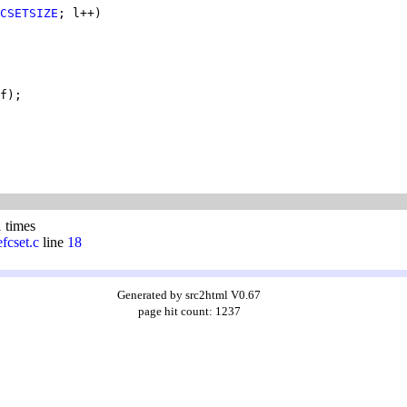
CSETSIZE
1 times
efcset.c
line
18
Generated by src2html V0.67
page hit count: 1237