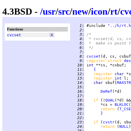
4.3BSD -
/
usr
/
src
/
new
/
icon
/
rt
/
cv
   1
:
 #include 
"../h/rt.h
Functions
   2
:
   3
:
/*
cvcset
X
   4
:
 * cvcset(d, cs, cs
   5
:
 *  make cs point t
   6
:
 */
   7
:
   8
:
cvcset
   9
:
register struct 
des
  10
:
int 
  11
:
{
  12
:
register 
char 
  13
:
register 
int 
  14
:
char 
sbuf[
MAXSTR
  15
:
  16
:
DeRef
  17
:
  18
:
if 
(!
QUAL
(*d) &&
  19
:
       *cs = 
BLKLOC
  20
:
return 
(
T_CSE
  21
:
}
  22
:
  23
:
if 
(
cvstr
(d, sbu
  24
:
return 
(
NULL
  25
: