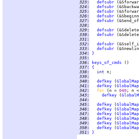
 323
:
defsubr
 324
:
defsubr
 325
:
defsubr
 326
:
defsubr
 327
:
defsubr
 328
:
 329
:
defsubr
 330
:
defsubr
 331
:
 332
:
defsubr
 333
:
defsubr
 334
:
}
 335
:
 336
:
keys_of_cmds
 337
:
{
 338
:
int 
 339
:
 340
:
defkey
 (
GlobalMap
 341
:
defkey
 (
GlobalMap
 342
:
for 
(n = 
040
; n <
 343
:
defkey
 (
GlobalM
 344
:
 345
:
defkey
 (
GlobalMap
 346
:
defkey
 (
GlobalMap
 347
:
defkey
 (
GlobalMap
 348
:
defkey
 (
GlobalMap
 349
:
defkey
 (
GlobalMap
 350
:
defkey
 (
GlobalMap
 351
:
}