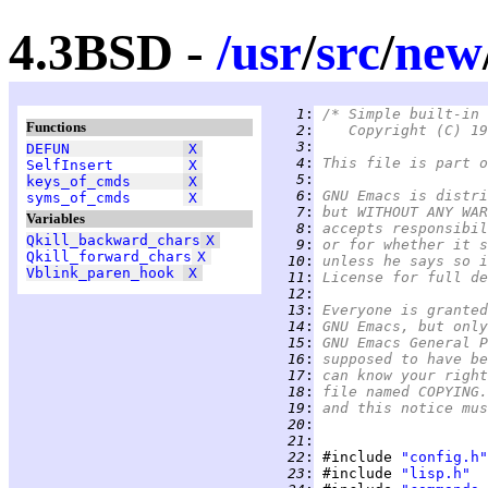
4.3BSD -
/
usr
/
src
/
new
   1
:
/* Simple built-in 
Functions
   2
:
   Copyright (C) 19
   3
:
DEFUN
X
   4
:
This file is part o
SelfInsert
X
   5
:
keys_of_cmds
X
   6
:
GNU Emacs is distri
syms_of_cmds
X
   7
:
but WITHOUT ANY WAR
Variables
   8
:
accepts responsibil
Qkill_backward_chars
X
   9
:
or for whether it s
Qkill_forward_chars
X
  10
:
unless he says so i
Vblink_paren_hook
X
  11
:
License for full de
  12
:
  13
:
Everyone is granted
  14
:
GNU Emacs, but only
  15
:
GNU Emacs General P
  16
:
supposed to have be
  17
:
can know your right
  18
:
file named COPYING.
  19
:
and this notice mus
  20
:
  21
:
  22
:
 #include 
"config.h"
  23
:
 #include 
"lisp.h"