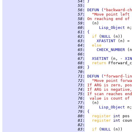
  54
:
}
  55
:
  56
:
DEFUN
(
"backward-ch
  57
:
"Move point left 
  58
:
On reaching end of 
  59
:
  60
:
Lisp_Object
  61
:
{
  62
:
if 
(
NULL
  63
:
XFASTINT
 (n) = 
  64
:
else
  65
:
CHECK_NUMBER
 (n
  66
:
  67
:
XSETINT
 (n, - 
XIN
  68
:
return 
  69
:
}
  70
:
  71
:
DEFUN
(
"forward-lin
  72
:
"Move point forwa
  73
:
If ARG is zero, pos
  74
:
If ARG is negative,
  75
:
If scan reaches end
  76
:
 value is count of 
  77
:
  78
:
Lisp_Object
  79
:
{
  80
:
register 
int 
pos 
  81
:
register 
int 
  82
:
  83
:
if 
(
NULL