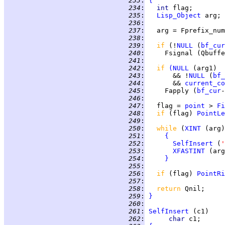
 233
:
{
 234
:
int 
 235
:
Lisp_Object
 236
:
 237
:
 238
:
 239
:
if 
(!
NULL
 (
bf_cur
 240
:
 241
:
 242
:
if 
(
NULL
 243
:
       && !
NULL
 (
bf_
 244
:
       && 
current_co
 245
:
     Fapply (
bf_cur
 246
:
 247
:
   flag = 
point
 > 
Fi
 248
:
if 
(flag) 
PointLe
 249
:
 250
:
while 
(
XINT
 (arg)
 251
:
{
 252
:
SelfInsert
 (
'
 253
:
XFASTINT
 (arg
 254
:
}
 255
:
 256
:
if 
(flag) 
PointRi
 257
:
 258
:
return 
 259
:
}
 260
:
 261
:
SelfInsert
 262
:
char 