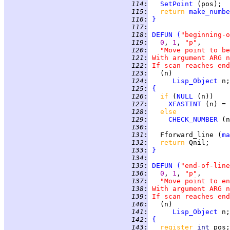
 114
:
SetPoint
 115
:
return 
make_numbe
 116
:
}
 117
:
 118
:
DEFUN
(
"beginning-o
 119
:
0
, 
1
, 
"p"
 120
:
"Move point to be
 121
:
With argument ARG n
 122
:
If scan reaches end
 123
:
 124
:
Lisp_Object
 125
:
{
 126
:
if 
(
NULL
 127
:
XFASTINT
 (n) = 
 128
:
else
 129
:
CHECK_NUMBER
 (n
 130
:
 131
:
   Fforward_line (
ma
 132
:
return 
 133
:
}
 134
:
 135
:
DEFUN
(
"end-of-line
 136
:
0
, 
1
, 
"p"
 137
:
"Move point to en
 138
:
With argument ARG n
 139
:
If scan reaches end
 140
:
 141
:
Lisp_Object
 142
:
{
 143
:
register 
int 