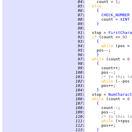
  84
:
     count = 
1
  85
:
else
  86
:
{
  87
:
CHECK_NUMBER
 
  88
:
       count = 
XINT
  89
:
}
  90
:
  91
:
   stop = 
FirstChara
  92
:
if 
(count <= 
0
  93
:
{
  94
:
while 
(pos > 
  95
:
  96
:
}
  97
:
while 
(count < 
0 
  98
:
{
  99
:
 100
:
 101
:
/* In this lo
 102
:
while 
(--pos 
 103
:
 104
:
}
 105
:
   stop = 
NumCharact
 106
:
while 
(count > 
0 
 107
:
{
 108
:
 109
:
 110
:
/* In this lo
 111
:
while 
(++pos 
 112
:
 113
:
}