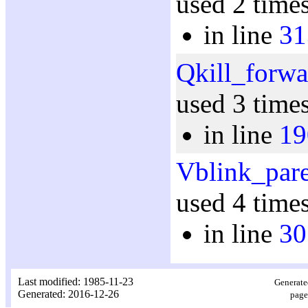
used 2 time
in line
31
Qkill_forwa
used 3 time
in line
19
Vblink_par
used 4 time
in line
30
Last modified: 1985-11-23
Generate
Generated: 2016-12-26
page