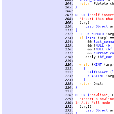
 204
:
return 
Fdelete_ch
 205
:
}
 206
:
 207
:
DEFUN
(
"self-insert
 208
:
"Insert this char
 209
:
 210
:
Lisp_Object
 211
:
{
 212
:
CHECK_NUMBER
 (arg
 213
:
if 
(
XINT
 (arg) ==
 214
:
       && 
last_comma
 215
:
       && !
NULL
 (
bf_
 216
:
       && !
NULL
 (
bf_
 217
:
       && 
current_co
 218
:
     Fapply (
bf_cur
 219
:
 220
:
while 
(
XINT
 (arg)
 221
:
{
 222
:
SelfInsert
 (
l
 223
:
XFASTINT
 (arg
 224
:
}
 225
:
return 
 226
:
}
 227
:
 228
:
DEFUN
(
"newline"
, F
 229
:
"Insert a newline
 230
:
In Auto Fill mode, 
 231
:
 232
:
Lisp_Object