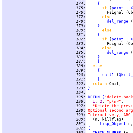
 174
:
{
 175
:
if 
(
point
 + 
X
 176
:
 177
:
else
 178
:
del_range
 (
 179
:
}
 180
:
else
 181
:
{
 182
:
if 
(
point
 + 
X
 183
:
 184
:
else
 185
:
del_range
 (
 186
:
}
 187
:
}
 188
:
else
 189
:
{
 190
:
call1
 (
Qkill_
 191
:
}
 192
:
return 
 193
:
}
 194
:
 195
:
DEFUN
(
"delete-back
 196
:
1
, 
2
, 
"p\nP"
 197
:
"Delete the previ
 198
:
Optional second arg
 199
:
Interactively, ARG 
 200
:
 201
:
Lisp_Object
 202
:
{
 203
:
CHECK_NUMBER
 (n, 