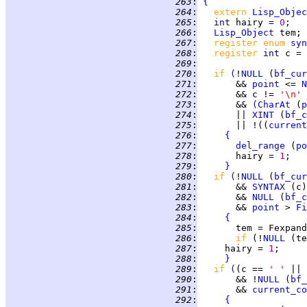
 263
:
{
 264
:
extern 
Lisp_Objec
 265
:
int 
hairy = 
0
 266
:
Lisp_Object
 267
:
register enum 
syn
 268
:
register 
int 
 269
:
 270
:
if 
(
!
NULL
 (
bf_cur
 271
:
       && 
point
 <= 
N
 272
:
       && c != 
'\n' 
 273
:
       && 
(
CharAt
 (
p
 274
:
       || 
XINT
 (
bf_c
 275
:
       || !((
current
 276
:
{
 277
:
del_range
 (
po
 278
:
       hairy = 
1
 279
:
}
 280
:
if 
(
!
NULL
 (
bf_cur
 281
:
       && 
SYNTAX
 282
:
       && 
NULL
 (
bf_c
 283
:
       && 
point
 > 
Fi
 284
:
{
 285
:
 286
:
if 
(!
NULL
 287
:
     hairy = 
1
 288
:
}
 289
:
if 
(
(c == 
' ' 
|| 
 290
:
       && !
NULL
 (
bf_
 291
:
       && 
current_co
 292
:
{