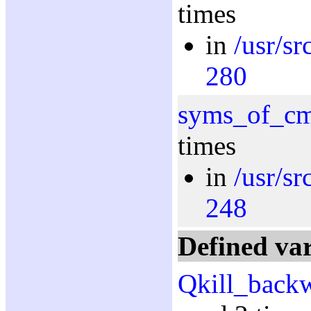
times
in
/usr/s
280
syms_of_c
times
in
/usr/s
248
Defined var
Qkill_back