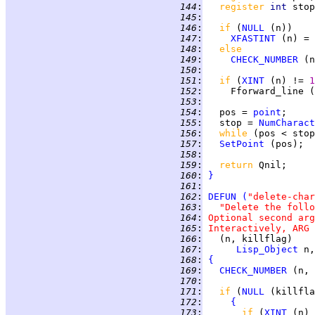
 144
:
register 
int 
 145
:
 146
:
if 
(
NULL
 147
:
XFASTINT
 (n) = 
 148
:
else
 149
:
CHECK_NUMBER
 (n
 150
:
 151
:
if 
(
XINT
 (n) != 
1
 152
:
     Fforward_line (
 153
:
 154
:
   pos = 
point
 155
:
   stop = 
NumCharact
 156
:
while 
(pos < stop
 157
:
SetPoint
 158
:
 159
:
return 
 160
:
}
 161
:
 162
:
DEFUN
(
"delete-char
 163
:
"Delete the follo
 164
:
Optional second arg
 165
:
Interactively, ARG 
 166
:
 167
:
Lisp_Object
 168
:
{
 169
:
CHECK_NUMBER
 (n, 
 170
:
 171
:
if 
(
NULL
 172
:
{
 173
:
if 
(
XINT
 (n) 