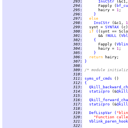
 293
:
InsCStr
 (&c1,
 294
:
       Fapply (
bf_cu
 295
:
       hairy = 
1
 296
:
}
 297
:
else
 298
:
InsCStr
 (&c1, 
1
 299
:
   synt = 
SYNTAX
 300
:
if 
(
 301
:
       && !
NULL
 (
Vbl
 302
:
{
 303
:
       Fapply (
Vblin
 304
:
       hairy = 
1
 305
:
}
 306
:
return 
 307
:
}
 308
:
 309
:
/* module initializ
 310
:
 311
:
syms_of_cmds
 312
:
{
 313
:
Qkill_backward_ch
 314
:
staticpro
 (&
Qkill
 315
:
 316
:
Qkill_forward_cha
 317
:
staticpro
 (&
Qkill
 318
:
 319
:
DefLispVar
(
"blin
 320
:
"Function calle
 321
:
Vblink_paren_hook
 322
: