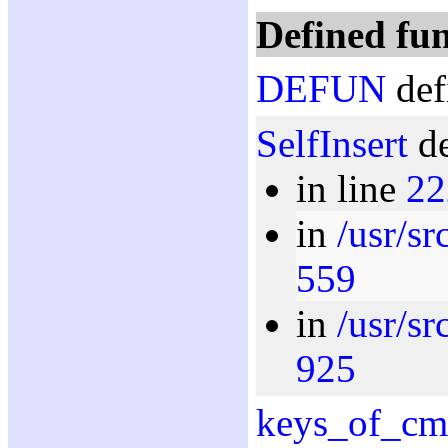
Defined fun
DEFUN
def
SelfInsert
de
in line
22
in
/usr/s
559
in
/usr/s
925
keys_of_cm