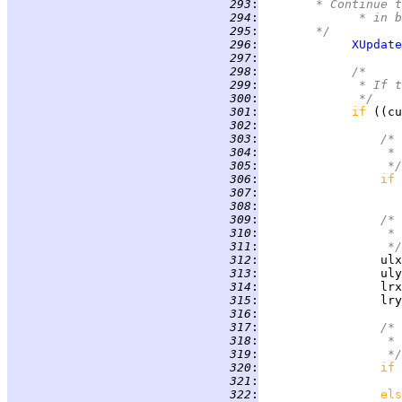
 293
:
	     * Continue 
 294
:
             * in b
 295
:
	     */
 296
:
XUpdate
 297
:
 298
:
/*
 299
:
             * If t
 300
:
             */
 301
:
if 
((cu
 302
:
 303
:
/*
 304
:
                 * 
 305
:
                 */
 306
:
if 
 307
:
 308
:
 309
:
/*
 310
:
                 * 
 311
:
                 */
 312
:
 313
:
 314
:
 315
:
 316
:
 317
:
/*
 318
:
                 * 
 319
:
                 */
 320
:
if 
 321
:
                    
 322
:
els