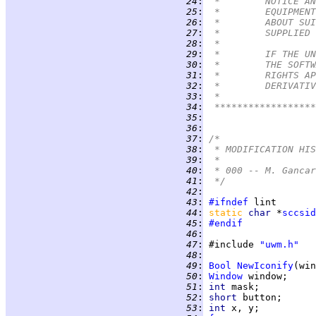
  24
:
  25
:
  26
:
  27
:
  28
:
  29
:
  30
:
  31
:
  32
:
  33
:
  34
:
 ******************
  35
:
  36
:
  37
:
/*
  38
:
 * MODIFICATION HIS
  39
:
 *
  40
:
 * 000 -- M. Gancar
  41
:
 */
  42
:
  43
:
#ifndef
  44
:
static 
char 
*
sccsid
  45
:
#endif
  46
:
  47
:
 #include 
"uwm.h"
  48
:
  49
:
Bool
NewIconify
  50
:
Window
 window;     
  51
:
int 
mask;          
  52
:
short 
button;      
  53
:
int 
x, y;          