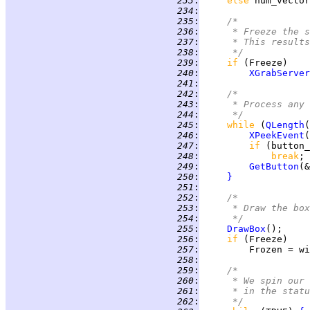
 233
:
else 
num_vector
 234
:
 235
:
/*
 236
:
     * Freeze the s
 237
:
     * This results
 238
:
     */
 239
:
if 
 240
:
XGrabServer
 241
:
 242
:
/*
 243
:
     * Process any 
 244
:
     */
 245
:
while 
(
QLength
(
 246
:
XPeekEvent
 247
:
if 
(button_
 248
:
break
 249
:
GetButton
 250
:
}
 251
:
 252
:
/*
 253
:
     * Draw the box
 254
:
     */
 255
:
DrawBox
 256
:
if 
 257
:
 258
:
 259
:
/*
 260
:
     * We spin our 
 261
:
     * in the statu
 262
:
     */