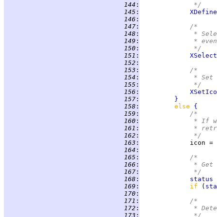
 144
:
             */
 145
:
XDefine
 146
:
 147
:
/*
 148
:
             * Sele
 149
:
             * even
 150
:
             */
 151
:
XSelect
 152
:
 153
:
/*
 154
:
             * Set 
 155
:
             */
 156
:
XSetIco
 157
:
}
 158
:
else 
{
 159
:
/*
 160
:
             * If w
 161
:
             * retr
 162
:
             */
 163
:
 164
:
 165
:
/*
 166
:
             * Get 
 167
:
             */
 168
:
status
 
 169
:
if 
(
sta
 170
:
 171
:
/*
 172
:
             * Dete
 173
:
             */