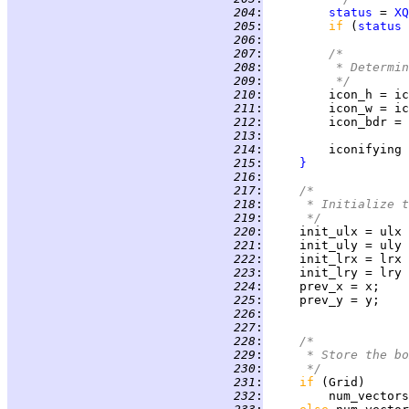
 204
:
status
 = 
XQ
 205
:
if 
(
status
 
 206
:
 207
:
/*
 208
:
         * Determin
 209
:
         */
 210
:
 211
:
 212
:
 213
:
 214
:
 215
:
}
 216
:
 217
:
/*
 218
:
     * Initialize t
 219
:
     */
 220
:
     init_ulx = ulx 
 221
:
     init_uly = uly 
 222
:
     init_lrx = lrx 
 223
:
     init_lry = lry 
 224
:
 225
:
 226
:
 227
:
 228
:
/*
 229
:
     * Store the bo
 230
:
     */
 231
:
if 
 232
:
         num_vectors