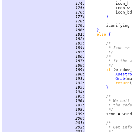
 174
:
 175
:
 176
:
 177
:
}
 178
:
 179
:
 180
:
}
 181
:
else 
{
 182
:
 183
:
/*
 184
:
         * Icon => 
 185
:
         */
 186
:
/*
 187
:
         * If the w
 188
:
         */
 189
:
if 
(window_
 190
:
XDestro
 191
:
Grab
 192
:
return
 193
:
}
 194
:
 195
:
/*
 196
:
         * We call 
 197
:
         * the code
 198
:
         */
 199
:
 200
:
 201
:
/*
 202
:
         * Get info
 203
:
         */