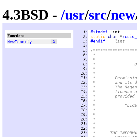
4.3BSD -
/
usr
/
src
/
new
   1
:
#ifndef
Functions
   2
:
static 
char 
*
rcsid_
   3
:
#endif
	lint
NewIconify
X
   4
:
   5
:
/******************
   6
:
   7
:
   8
:
   9
:
  10
:
  11
:
  12
:
  13
:
  14
:
  15
:
  16
:
  17
:
  18
:
  19
:
  20
:
  21
:
  22
:
  23
: