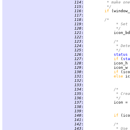
 114
:
         * make one
 115
:
         */
 116
:
if 
(window_
 117
:
 118
:
/*
 119
:
             * Set 
 120
:
             */
 121
:
             icon_bd
 122
:
 123
:
/*
 124
:
             * Dete
 125
:
             */
 126
:
status
 
 127
:
if 
(
sta
 128
:
             icon_h 
 129
:
             icon_w 
 130
:
if 
(ico
 131
:
else 
ic
 132
:
 133
:
 134
:
/*
 135
:
             * Crea
 136
:
             */
 137
:
             icon = 
 138
:
                    
 139
:
                    
 140
:
if 
(ico
 141
:
 142
:
/*
 143
:
             * Use 