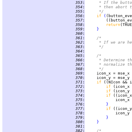
 353
:
     * If the butto
 354
:
     * then abort t
 355
:
     */
 356
:
if 
(
(button_eve
 357
:
         ((button_ev
 358
:
return
 359
:
}
 360
:
 361
:
/*
 362
:
     * If we are he
 363
:
     */
 364
:
 365
:
/*
 366
:
     * Determine th
 367
:
     * normalize th
 368
:
     */
 369
:
     icon_x = mse_x 
 370
:
     icon_y = mse_y 
 371
:
if 
((NIcon && i
 372
:
if 
(icon_x 
 373
:
if 
(icon_y 
 374
:
if 
((icon_x
 375
:
             icon_x 
 376
:
}
 377
:
if 
((icon_y
 378
:
             icon_y 
 379
:
}
 380
:
}
 381
:
 382
:
/*