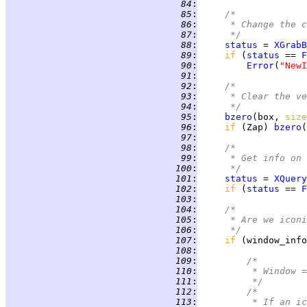
  84
:
  85
:
/*
  86
:
     * Change the c
  87
:
     */
  88
:
status
 = 
XGrabB
  89
:
if 
(
status
 == 
F
  90
:
Error
(
"NewI
  91
:
  92
:
/*
  93
:
     * Clear the ve
  94
:
     */
  95
:
bzero
(box, 
size
  96
:
if 
(Zap) 
bzero
(
  97
:
  98
:
/*
  99
:
     * Get info on 
 100
:
     */
 101
:
status
 = 
XQuery
 102
:
if 
(
status
 == 
F
 103
:
 104
:
/*
 105
:
     * Are we iconi
 106
:
     */
 107
:
if 
(window_info
 108
:
 109
:
/*
 110
:
         * Window =
 111
:
         */
 112
:
/*
 113
:
         * If an ic