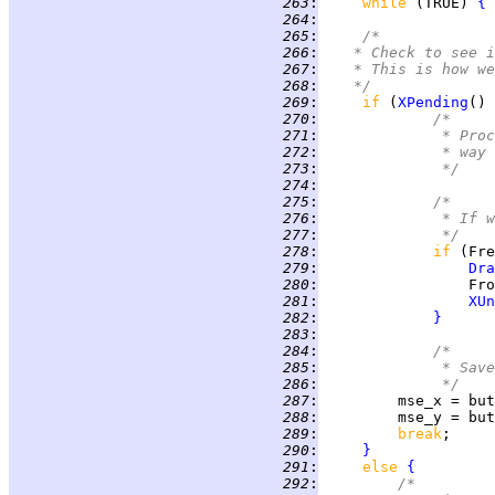
 263
:
while 
(TRUE) 
{
 264
:
 265
:
/*
 266
:
	 * Check to see 
 267
:
	 * This is how w
 268
:
	 */
 269
:
if 
(
XPending
() 
 270
:
/*
 271
:
             * Proc
 272
:
             * way 
 273
:
             */
 274
:
 275
:
/*
 276
:
             * If w
 277
:
             */
 278
:
if 
(Fre
 279
:
Dra
 280
:
                 Fro
 281
:
XUn
 282
:
}
 283
:
 284
:
/*
 285
:
             * Save
 286
:
             */
 287
:
 288
:
 289
:
break
 290
:
}
 291
:
else 
{
 292
:
/*