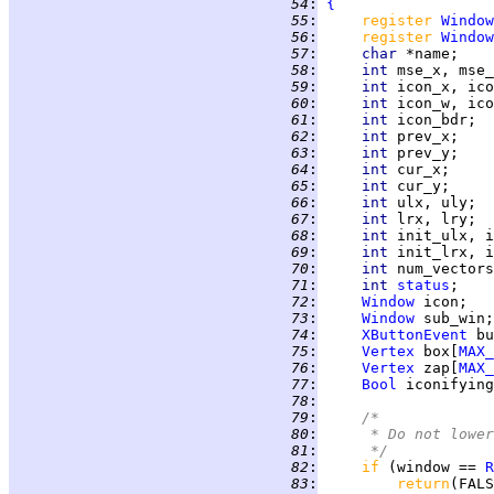
  54
:
{
  55
:
register 
Window
  56
:
register 
Window
  57
:
char 
*name;    
  58
:
int 
mse_x, mse_
  59
:
int 
icon_x, ico
  60
:
int 
icon_w, ico
  61
:
int 
icon_bdr;  
  62
:
int 
prev_x;    
  63
:
int 
prev_y;    
  64
:
int 
cur_x;     
  65
:
int 
cur_y;     
  66
:
int 
ulx, uly;  
  67
:
int 
lrx, lry;  
  68
:
int 
init_ulx, i
  69
:
int 
init_lrx, i
  70
:
int 
num_vectors
  71
:
int 
status
;    
  72
:
Window
 icon;   
  73
:
Window
 sub_win;
  74
:
XButtonEvent
 bu
  75
:
Vertex
 box[
MAX_
  76
:
Vertex
 zap[
MAX_
  77
:
Bool
 iconifying
  78
:
  79
:
/*
  80
:
     * Do not lower
  81
:
     */
  82
:
if 
(window == 
R
  83
:
return