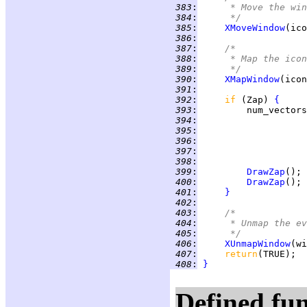
 383
:
     * Move the win
 384
:
     */
 385
:
XMoveWindow
 386
:
 387
:
/*
 388
:
     * Map the icon
 389
:
     */
 390
:
XMapWindow
 391
:
 392
:
if 
(Zap) 
{
 393
:
         num_vectors
 394
:
 395
:
                    
 396
:
 397
:
                    
 398
:
                    
 399
:
DrawZap
 400
:
DrawZap
 401
:
}
 402
:
 403
:
/*
 404
:
     * Unmap the ev
 405
:
     */
 406
:
XUnmapWindow
 407
:
return
 408
:
}
Defined fun