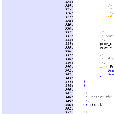
 323
:
 324
:
/*
 325
:
                 * 
 326
:
                 */
 327
:
if 
 328
:
 329
:
}
 330
:
 331
:
/*
 332
:
             * Save
 333
:
             */
 334
:
 335
:
 336
:
 337
:
/*
 338
:
             * If s
 339
:
             */
 340
:
if 
(!Fr
 341
:
Dra
 342
:
Dra
 343
:
}
 344
:
}
 345
:
}
 346
:
 347
:
/*
 348
:
     * Restore the 
 349
:
     */
 350
:
Grab
 351
:
 352
:
/*