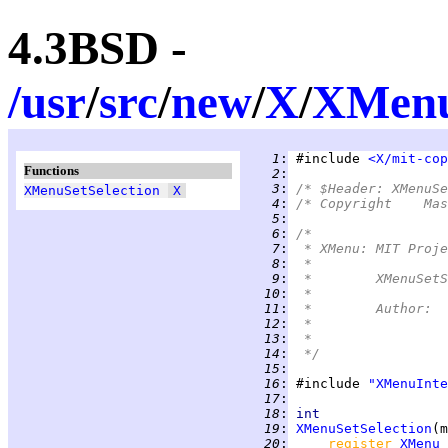
4.3BSD -
/
usr
/
src
/
new
/
X
/
XMen
   1
:
 #include 
<X/mit-cop
Functions
   2
:
   3
:
/* $Header: XMenuSe
XMenuSetSelection
X
   4
:
   5
:
   6
:
/*
   7
:
 * XMenu:	
   8
:
 *
   9
:
 *	XMenuS
  10
:
 *
  11
:
  12
:
  13
:
 *
  14
:
 */
  15
:
  16
:
 #include 
"XMenuInte
  17
:
  18
:
int
  19
:
XMenuSetSelection
  20
:
register 
XMenu
 