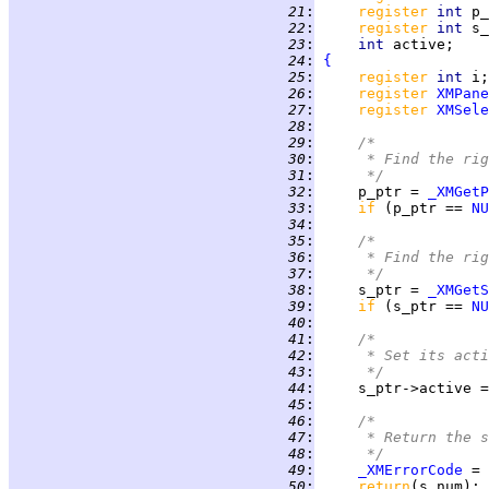
  21
:
register 
int 
p_
  22
:
register 
int 
s_
  23
:
int 
active;    
  24
:
{
  25
:
register 
int 
i;
  26
:
register 
XMPane
  27
:
register 
XMSele
  28
:
  29
:
/*
  30
:
     * Find the rig
  31
:
     */
  32
:
     p_ptr = 
_XMGetP
  33
:
if 
(p_ptr == 
NU
  34
:
  35
:
/*
  36
:
     * Find the rig
  37
:
     */
  38
:
     s_ptr = 
_XMGetS
  39
:
if 
(s_ptr == 
NU
  40
:
  41
:
/*
  42
:
     * Set its acti
  43
:
     */
  44
:
  45
:
  46
:
/*
  47
:
     * Return the s
  48
:
     */
  49
:
_XMErrorCode
 = 
  50
:
return