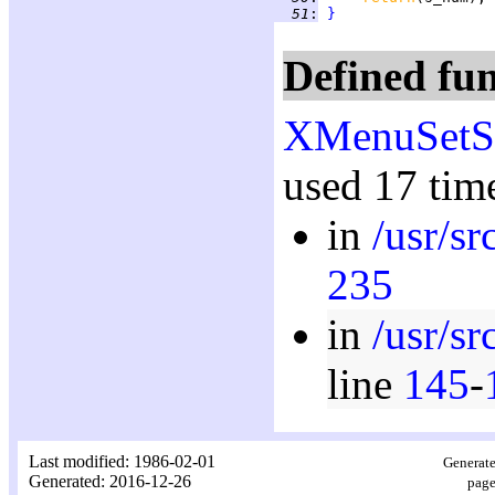
  51
:
}
Defined fun
XMenuSetSe
used 17 tim
in
/usr/
235
in
/usr/s
line
145
-
Last modified: 1986-02-01
Generate
Generated: 2016-12-26
page