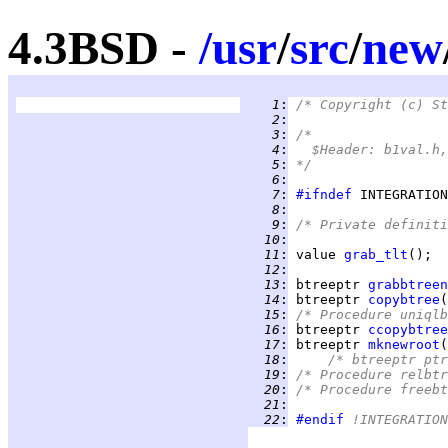
4.3BSD -
/
usr
/
src
/
new
   1
:
/* Copyright (c) St
   2
:
   3
:
/*
   4
:
  $Header: b1val.h,
   5
:
*/
   6
:
   7
:
#ifndef
   8
:
   9
:
/* Private definiti
  10
:
  11
:
 value 
grab_tlt
();  
  12
:
  13
:
 btreeptr 
grabbtreen
  14
:
 btreeptr 
copybtree
(
  15
:
/* Procedure uniqlb
  16
:
 btreeptr 
ccopybtree
  17
:
 btreeptr 
mknewroot
  18
:
/* btreeptr ptr
  19
:
/* Procedure relbtr
  20
:
/* Procedure freebt
  21
:
  22
:
#endif
 !INTEGRATION