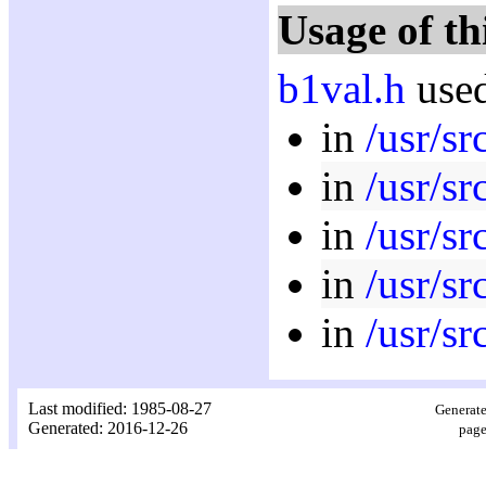
Usage of th
b1val.h
used
in
/usr/sr
in
/usr/sr
in
/usr/sr
in
/usr/sr
in
/usr/sr
Last modified: 1985-08-27
Generate
Generated: 2016-12-26
page