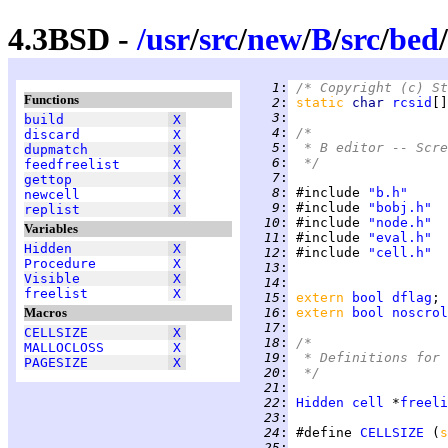
4.3BSD -
/
usr
/
src
/
new
/
B
/
src
/
bed
/
   1
:
/* Copyright (c) St
Functions
   2
:
static 
char 
rcsid
[]
   3
:
build
X
   4
:
/*
discard
X
   5
:
 * B editor -- Scre
dupmatch
X
   6
:
 */
feedfreelist
X
   7
:
gettop
X
   8
:
 #include 
"b.h"
newcell
X
   9
:
 #include 
"bobj.h"
replist
X
  10
:
 #include 
"node.h"
Variables
  11
:
 #include 
"eval.h"
Hidden
X
  12
:
 #include 
"cell.h"
Procedure
X
  13
:
Visible
X
  14
:
freelist
X
  15
:
extern 
bool
dflag
Macros
  16
:
extern 
bool
noscrol
  17
:
CELLSIZE
X
  18
:
/*
MALLOCLOSS
X
  19
:
 * Definitions for 
PAGESIZE
X
  20
:
 */
  21
:
  22
:
Hidden
cell
 *
freeli
  23
:
  24
:
 #define 
CELLSIZE
 (
s
  25
: