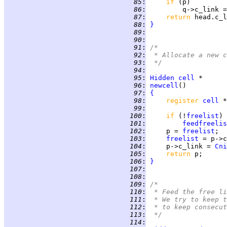
  85
:
if 
  86
:
  87
:
return 
  88
:
}
  89
:
  90
:
  91
:
/*
  92
:
 * Allocate a new c
  93
:
 */
  94
:
  95
:
Hidden
cell
  96
:
newcell
  97
:
{
  98
:
register 
cell
  99
:
 100
:
if 
(!
freelist
 101
:
feedfreelis
 102
:
     p = 
freelist
 103
:
freelist
 104
:
     p->c_link = 
Cni
 105
:
return 
 106
:
}
 107
:
 108
:
 109
:
/*
 110
:
 * Feed the free li
 111
:
 * We try to keep t
 112
:
 * to keep consecut
 113
:
 */
 114
: