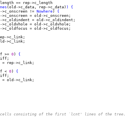
nes
(old->c_data, rep->c_data)
)
{
->c_onscreen != 
Nowhere
) 
{
f >= 
0
) 
{
f < 
0
) 
{
cells consisting of the first `lcnt' lines of the tree.