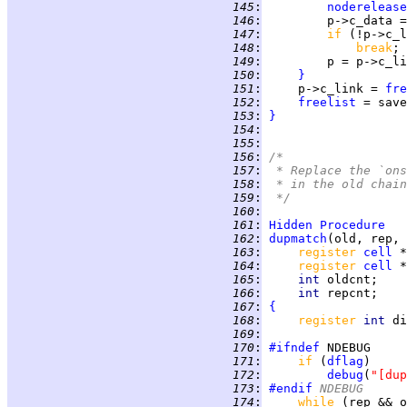
 145
:
noderelease
 146
:
         p->c_data =
 147
:
if 
 148
:
break
 149
:
 150
:
}
 151
:
     p->c_link = 
fre
 152
:
freelist
 153
:
}
 154
:
 155
:
 156
:
/*
 157
:
 * Replace the `ons
 158
:
 * in the old chain
 159
:
 */
 160
:
 161
:
Hidden
Procedure
 162
:
dupmatch
 163
:
register 
cell
 164
:
register 
cell
 165
:
int 
 166
:
int 
 167
:
{
 168
:
register 
int 
 169
:
 170
:
#ifndef
 171
:
if 
(
dflag
 172
:
debug
(
"[dup
 173
:
#endif
 NDEBUG
 174
:
while 
(rep && o