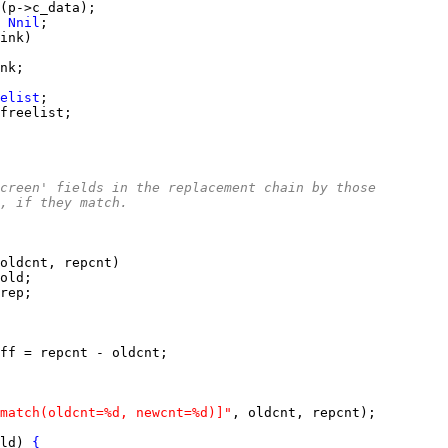
 
Nnil
elist
creen' fields in the replacement chain by those
, if they match.
match(oldcnt=%d, newcnt=%d)]"
ld) 
{