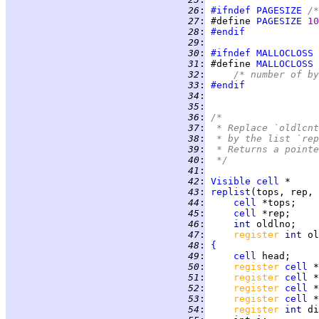
  26
:
#ifndef
PAGESIZE
/*
  27
:
 #define 
PAGESIZE
10
  28
:
#endif
  29
:
  30
:
#ifndef
MALLOCLOSS
  31
:
 #define 
MALLOCLOSS
 
  32
:
/* number of by
  33
:
#endif
  34
:
  35
:
  36
:
/*
  37
:
 * Replace `oldlcnt
  38
:
 * by the list `rep
  39
:
 * Returns a pointe
  40
:
 */
  41
:
  42
:
Visible
cell
  43
:
replist
  44
:
cell
  45
:
cell
  46
:
int 
  47
:
register 
int 
  48
:
{
  49
:
cell
  50
:
register 
cell
  51
:
register 
cell
  52
:
register 
cell
  53
:
register 
cell
  54
:
register 
int 