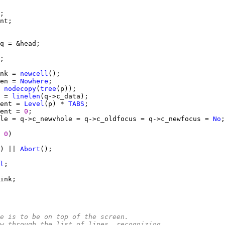
nk = 
newcell
en = 
Nowhere
 
nodecopy
(
tree
 = 
linelen
ent = 
Level
(p) * 
TABS
ent = 
0
le = q->c_newvhole = q->c_oldfocus = q->c_newfocus = 
No
 
0
) || 
Abort
l
e is to be on top of the screen.
w through the list of lines, recognizing