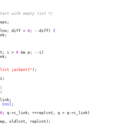
tart with empty list */
lno; diff > 
0
; --diff) 
{
t; i > 
0 
list jackpot]"
 
Cnil
0