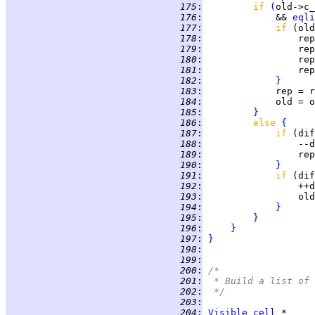
 175
:
if 
(
 176
:
             && 
eqli
 177
:
if 
(old
 178
:
 179
:
 180
:
 181
:
 182
:
}
 183
:
 184
:
 185
:
}
 186
:
else 
{
 187
:
if 
(dif
 188
:
 189
:
 190
:
}
 191
:
if 
(dif
 192
:
 193
:
 194
:
}
 195
:
}
 196
:
}
 197
:
}
 198
:
 199
:
 200
:
/*
 201
:
 * Build a list of 
 202
:
 */
 203
:
 204
:
Visible
cell