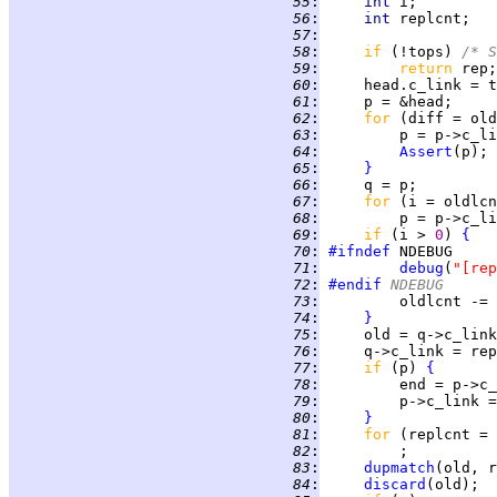
  55
:
int 
  56
:
int 
  57
:
  58
:
if 
(!tops) 
/* S
  59
:
return 
  60
:
  61
:
  62
:
for 
(diff = old
  63
:
  64
:
Assert
  65
:
}
  66
:
  67
:
for 
(i = oldlcn
  68
:
  69
:
if 
(i > 
0
) 
{
  70
:
#ifndef
  71
:
debug
(
"[rep
  72
:
#endif
 NDEBUG
  73
:
  74
:
}
  75
:
  76
:
  77
:
if 
(p) 
{
  78
:
  79
:
         p->c_link =
  80
:
}
  81
:
for 
(replcnt = 
  82
:
  83
:
dupmatch
  84
:
discard