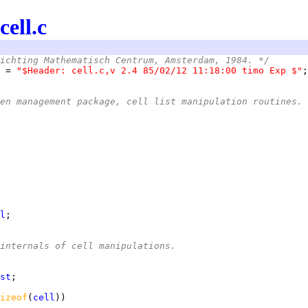
cell.c
ichting Mathematisch Centrum, Amsterdam, 1984. */
 = 
"$Header: cell.c,v 2.4 85/02/12 11:18:00 timo Exp $"
en management package, cell list manipulation routines.
l
internals of cell manipulations.
st
izeof
(
cell