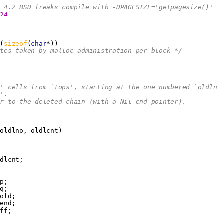
 4.2 BSD freaks compile with -DPAGESIZE='getpagesize()' 
24
(
sizeof
(
char
tes taken by malloc administration per block */
' cells from `tops', starting at the one numbered `oldln
'.
r to the deleted chain (with a Nil end pointer).