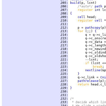
 205
:
build
 206
:
/*auto*/ 
path
 207
:
register 
int 
 208
:
{
 209
:
cell
 210
:
register 
cell
 211
:
 212
:
     p = 
pathcopy
 213
:
for 
(;;) 
{
 214
:
         q = q->c_li
 215
:
         q->c_onscre
 216
:
         q->c_data =
 217
:
         q->c_length
 218
:
         q->c_newind
 219
:
         q->c_oldind
 220
:
         q->c_oldvho
 221
:
 222
:
if 
(lcnt <=
 223
:
break
 224
:
nextline
(&p
 225
:
}
 226
:
     q->c_link = 
Cni
 227
:
pathrelease
 228
:
return 
 229
:
}
 230
:
 231
:
 232
:
/*
 233
:
 * Decide which lin
 234
:
 * We slide a windo