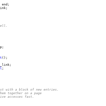
ell.
t
l
st with a block of new entries.
hem together on a page
ive accesses fast.