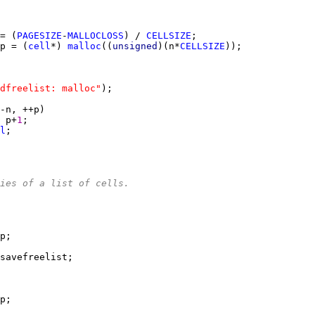
= (
PAGESIZE
-
MALLOCLOSS
) / 
CELLSIZE
p = (
cell
*) 
malloc
((
unsigned
)(n*
CELLSIZE
dfreelist: malloc"
 p+
1
l
ies of a list of cells.