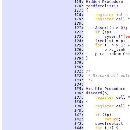
 115
:
Hidden
Procedure
 116
:
feedfreelist
 117
:
{
 118
:
register 
int 
n 
 119
:
register 
cell
 *
 120
:
 121
:
Assert
(n > 
0
 122
:
if 
 123
:
syserr
(
"fee
 124
:
freelist
 125
:
for 
(; n > 
1
 126
:
         p->c_link =
 127
:
     p->c_link = 
Cni
 128
:
}
 129
:
 130
:
 131
:
/*
 132
:
 * Discard all entr
 133
:
 */
 134
:
 135
:
Visible
Procedure
 136
:
discard
 137
:
register 
cell
 138
:
{
 139
:
register 
cell
 140
:
 141
:
if 
 142
:
return
 143
:
 144
:
for 
(;;) 
{