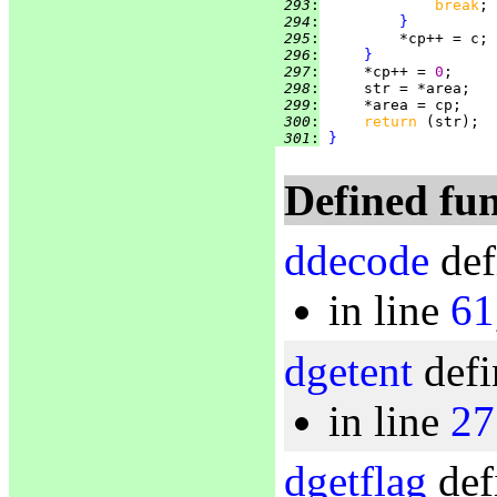
 293
:
break
 294
:
}
 295
:
 296
:
}
 297
:
     *cp++ = 
0
 298
:
 299
:
 300
:
return 
 301
:
}
Defined fun
ddecode
def
in line
61
dgetent
defi
in line
27
dgetflag
def