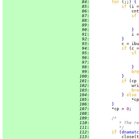
  84
:
for 
(;;) 
{
  85
:
if 
(i =
  86
:
                 cnt
  87
:
if 
  88
:
  89
:
  90
:
}
  91
:
                 i =
  92
:
}
  93
:
  94
:
if 
(c =
  95
:
if 
  96
:
  97
:
  98
:
}
  99
:
bre
 100
:
}
 101
:
if 
(cp 
 102
:
                 wri
 103
:
bre
 104
:
}
else
 105
:
 106
:
}
 107
:
         *cp = 
0
 108
:
 109
:
/*
 110
:
		 * The 
 111
:
		 */
 112
:
if 
(
dnamatc
 113
: