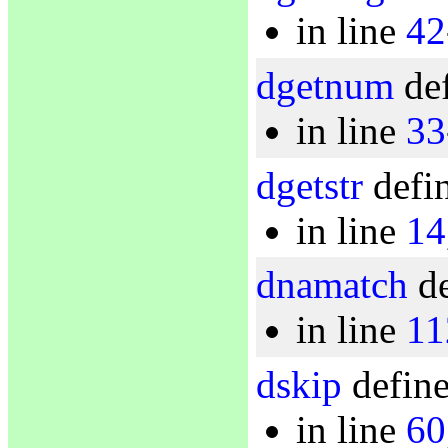
in line
42
dgetnum
def
in line
33
dgetstr
defin
in line
14
dnamatch
de
in line
11
dskip
define
in line
60