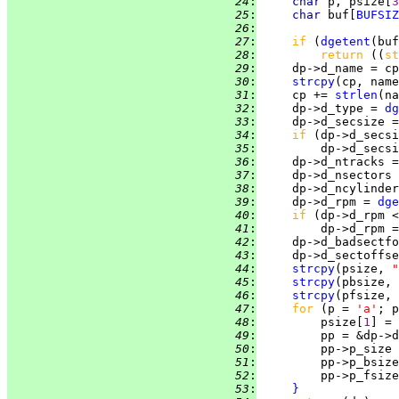
  24
:
char 
p, psize[
3
  25
:
char 
buf[
BUFSIZ
  26
:
  27
:
if 
(
dgetent
(buf
  28
:
return 
((
st
  29
:
  30
:
strcpy
  31
:
     cp += 
strlen
(na
  32
:
     dp->d_type = 
dg
  33
:
     dp->d_secsize =
  34
:
if 
(dp->d_secsi
  35
:
         dp->d_secsi
  36
:
     dp->d_ntracks =
  37
:
     dp->d_nsectors 
  38
:
     dp->d_ncylinder
  39
:
     dp->d_rpm = 
dge
  40
:
if 
(dp->d_rpm <
  41
:
         dp->d_rpm =
  42
:
     dp->d_badsectfo
  43
:
     dp->d_sectoffse
  44
:
strcpy
(psize, 
"
  45
:
strcpy
(pbsize, 
  46
:
strcpy
(pfsize, 
  47
:
for 
(p = 
'a'
; p
  48
:
         psize[
1
] = 
  49
:
         pp = &dp->d
  50
:
         pp->p_size 
  51
:
         pp->p_bsize
  52
:
         pp->p_fsize
  53
:
}