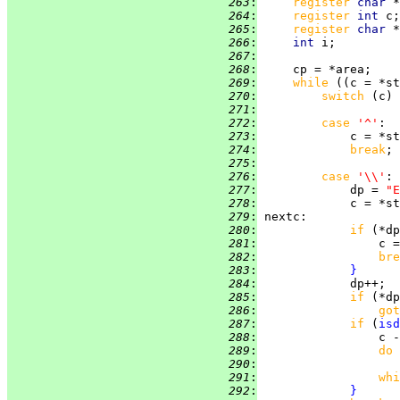
 263
:
register 
char 
 264
:
register 
int 
 265
:
register 
char 
 266
:
int 
 267
:
 268
:
 269
:
while 
((c = *st
 270
:
switch 
(c) 
 271
:
 272
:
case 
'^'
 273
:
             c = *st
 274
:
break
 275
:
 276
:
case 
'\\'
 277
:
             dp = 
"E
 278
:
 279
:
nextc
 280
:
if 
(*dp
 281
:
 282
:
bre
 283
:
}
 284
:
 285
:
if 
 286
:
got
 287
:
if 
(
isd
 288
:
                 c -
 289
:
do
 290
:
                    
 291
:
whi
 292
:
}