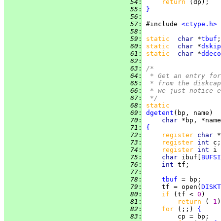
  54
:
return 
  55
:
}
  56
:
  57
:
 #include 
<ctype.h>
  58
:
  59
:
static  
char 
*
tbuf
  60
:
static  
char 
*
dskip
  61
:
static  
char 
*
ddeco
  62
:
  63
:
/*
  64
:
 * Get an entry for
  65
:
 * from the diskcap
  66
:
 * we just notice e
  67
:
 */
  68
:
static
  69
:
dgetent
  70
:
char 
  71
:
{
  72
:
register 
char 
  73
:
register 
int 
  74
:
register 
int 
i 
  75
:
char 
ibuf[
BUFSI
  76
:
int 
  77
:
  78
:
tbuf
  79
:
     tf = open(
DISKT
  80
:
if 
(tf < 
0
  81
:
return 
(-
1
  82
:
for 
(;;) 
{
  83
: