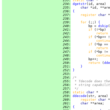
 233
:
static
char 
 234
:
dgetstr
 235
:
char 
 236
:
{
 237
:
register 
char 
*
 238
:
 239
:
for 
(;;) 
{
 240
:
         bp = 
dskip
 241
:
if 
 242
:
return 
 243
:
if 
(*bp++ !
 244
:
continu
 245
:
if 
(*bp == 
 246
:
return 
 247
:
if 
(*bp != 
 248
:
continu
 249
:
 250
:
return 
(
dde
 251
:
}
 252
:
}
 253
:
 254
:
/*
 255
:
 * Tdecode does the
 256
:
 * string capabilit
 257
:
 */
 258
:
static
char 
 259
:
ddecode
 260
:
register 
char 
 261
:
char 
 262
:
{