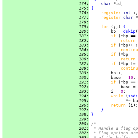
 174
:
char 
 175
:
{
 176
:
register 
int 
 177
:
register 
char 
*
 178
:
 179
:
for 
(;;) 
{
 180
:
         bp = 
dskip
 181
:
if 
(*bp == 
 182
:
return 
 183
:
if 
(*bp++ !
 184
:
continu
 185
:
if 
(*bp == 
 186
:
return 
 187
:
if 
(*bp != 
 188
:
continu
 189
:
 190
:
         base = 
10
 191
:
if 
(*bp == 
 192
:
             base = 
 193
:
         i = 
0
 194
:
while 
(
isdi
 195
:
             i *= ba
 196
:
return 
 197
:
}
 198
:
}
 199
:
 200
:
/*
 201
:
 * Handle a flag op
 202
:
 * Flag options are
 203
:
 * of the buffer.  