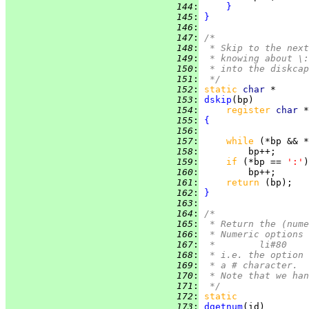
 144
:
}
 145
:
}
 146
:
 147
:
/*
 148
:
 * Skip to the next
 149
:
 * knowing about \:
 150
:
 * into the diskcap
 151
:
 */
 152
:
static
char 
 153
:
dskip
 154
:
register 
char 
 155
:
{
 156
:
 157
:
while 
(*bp && *
 158
:
 159
:
if 
(*bp == 
':'
 160
:
 161
:
return 
 162
:
}
 163
:
 164
:
/*
 165
:
 * Return the (nume
 166
:
 * Numeric options 
 167
:
 *	li#80
 168
:
 * i.e. the option 
 169
:
 * a # character.  
 170
:
 * Note that we han
 171
:
 */
 172
:
static
 173
:
dgetnum