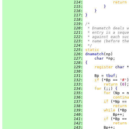
 114
:
return 
 115
:
}
 116
:
}
 117
:
}
 118
:
 119
:
/*
 120
:
 * Dnamatch deals w
 121
:
 * entry is a seque
 122
:
 * against each suc
 123
:
 * name (before the
 124
:
 */
 125
:
static
 126
:
dnamatch
 127
:
char 
 128
:
{
 129
:
register 
char 
 130
:
 131
:
     Bp = 
tbuf
 132
:
if 
(*Bp == 
'#'
 133
:
return 
(
0
 134
:
for 
(;;) 
{
 135
:
for 
 136
:
continu
 137
:
if 
(*Np == 
 138
:
return 
 139
:
while 
(*Bp 
 140
:
 141
:
if 
(*Bp == 
 142
:
return 
 143
: