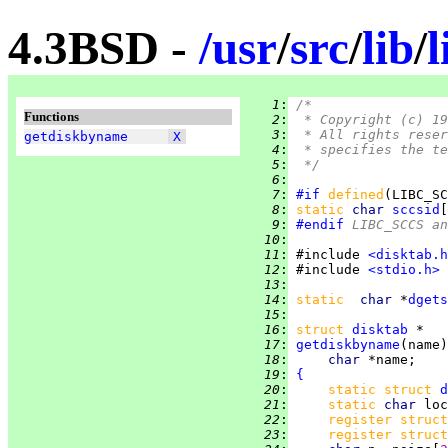
4.3BSD -
/
usr
/
src
/
lib
/
l
   1
:
/*
Functions
   2
:
 * Copyright (c) 19
   3
:
 * All rights reser
getdiskbyname
X
   4
:
 * specifies the te
   5
:
 */
   6
:
   7
:
#if
defined
(LIBC_SC
   8
:
static 
char 
sccsid
[
   9
:
#endif
 LIBC_SCCS a
  10
:
  11
:
 #include 
<disktab.h
  12
:
 #include 
<stdio.h>
  13
:
  14
:
static  
char 
*
dgets
  15
:
  16
:
struct
disktab
  17
:
getdiskbyname
  18
:
char 
  19
:
{
  20
:
static struct 
d
  21
:
static 
char 
loc
  22
:
register struct
  23
:
register struct