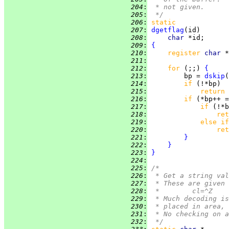
 204
:
 * not given.
 205
:
 */
 206
:
static
 207
:
dgetflag
 208
:
char 
 209
:
{
 210
:
register 
char 
*
 211
:
 212
:
for 
(;;) 
{
 213
:
         bp = 
dskip
 214
:
if 
 215
:
return 
 216
:
if 
(*bp++ =
 217
:
if 
(!*b
 218
:
ret
 219
:
else if
 220
:
ret
 221
:
}
 222
:
}
 223
:
}
 224
:
 225
:
/*
 226
:
 * Get a string val
 227
:
 * These are given 
 228
:
 *	cl=^Z
 229
:
 * Much decoding is
 230
:
 * placed in area, 
 231
:
 * No checking on a
 232
:
 */