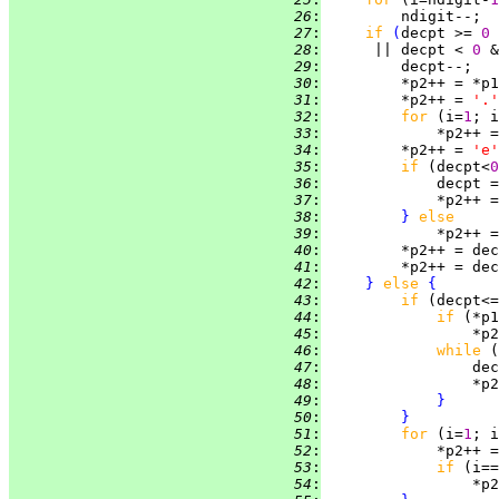
  26
:
  27
:
if 
(
decpt >= 
0 
  28
:
      || decpt < 
0 
&
  29
:
  30
:
  31
:
         *p2++ = 
'.'
  32
:
for 
(i=
1
  33
:
  34
:
         *p2++ = 
'e'
  35
:
if 
(decpt<
0
  36
:
  37
:
             *p2++ =
  38
:
}
else
  39
:
             *p2++ =
  40
:
         *p2++ = dec
  41
:
         *p2++ = dec
  42
:
}
else 
{
  43
:
if 
(decpt<=
  44
:
if 
(*p1
  45
:
                 *p2
  46
:
while 
(
  47
:
  48
:
                 *p2
  49
:
}
  50
:
}
  51
:
for 
(i=
1
; i
  52
:
  53
:
if 
  54
:
                 *p2