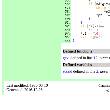
  55
:
}
  56
:
if 
(ndigit<
  57
:
while 
  58
:
                 *p2
  59
:
             *p2++ =
  60
:
}
  61
:
}
  62
:
if 
(p2[-
1
]==
'.'
  63
:
  64
:
     *p2 = 
'\0'
  65
:
return
  66
:
}
Defined functions
gcvt
defined in line
12
;
never 
Defined variables
sccsid
defined in line
2
;
never
Last modified: 1986-03-10
Generate
Generated: 2016-12-26
page