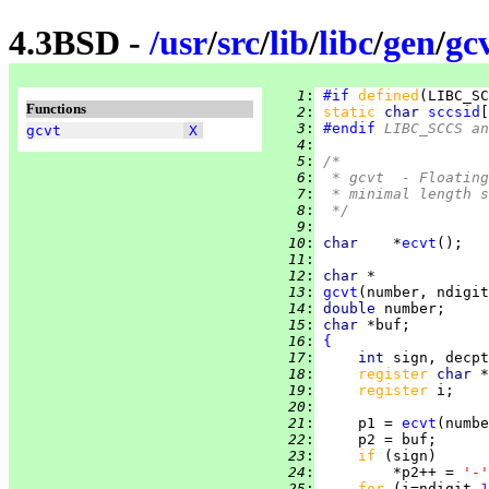
4.3BSD -
/
usr
/
src
/
lib
/
libc
/
gen
/
gcv
   1
:
#if
defined
(LIBC_SC
Functions
   2
:
static 
char 
sccsid
[
   3
:
#endif
 LIBC_SCCS a
gcvt
X
   4
:
   5
:
/*
   6
:
 * gcvt  - Floating
   7
:
 * minimal length s
   8
:
 */
   9
:
  10
:
char    
*
ecvt
  11
:
  12
:
char
  13
:
gcvt
  14
:
double 
  15
:
char 
  16
:
{
  17
:
int 
  18
:
register 
char 
  19
:
register 
  20
:
  21
:
     p1 = 
ecvt
  22
:
  23
:
if 
  24
:
         *p2++ = 
'-'
  25
:
for 
(i=ndigit-
1