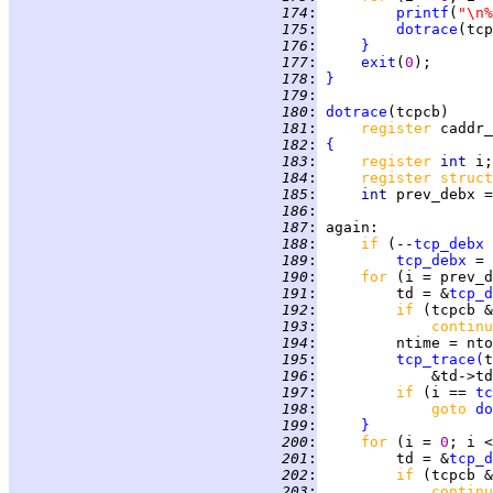
 174
:
printf
(
"\n%
 175
:
dotrace
 176
:
}
 177
:
exit
(
0
 178
:
}
 179
:
 180
:
dotrace
 181
:
register 
 182
:
{
 183
:
register 
int 
 184
:
register struct
 185
:
int 
prev_debx =
 186
:
 187
:
again
 188
:
if 
(--
tcp_debx
 
 189
:
tcp_debx
 = 
 190
:
for 
(i = prev_d
 191
:
         td = &
tcp_d
 192
:
if 
 193
:
continu
 194
:
 195
:
tcp_trace
(
 196
:
             &td->td
 197
:
if 
(i == 
tc
 198
:
goto 
do
 199
:
}
 200
:
for 
(i = 
0
; i <
 201
:
         td = &
tcp_d
 202
:
if 
 203
:
continu