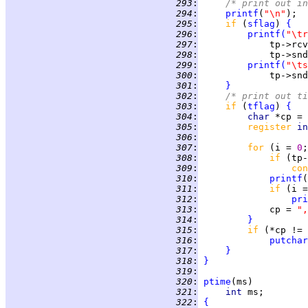
 293
:
/* print out in
 294
:
printf
(
"\n"
 295
:
if 
(
sflag
) 
{
 296
:
printf
(
"\tr
 297
:
 298
:
             tp->snd
 299
:
printf
(
"\ts
 300
:
             tp->snd
 301
:
}
 302
:
/* print out ti
 303
:
if 
(
tflag
) 
{
 304
:
char 
*cp = 
 305
:
register 
in
 306
:
 307
:
for 
(i = 
0
;
 308
:
if 
(tp-
 309
:
con
 310
:
printf
(
 311
:
if 
 312
:
pri
 313
:
             cp = 
",
 314
:
}
 315
:
if 
(*cp != 
 316
:
putchar
 317
:
}
 318
:
}
 319
:
 320
:
ptime
 321
:
int 
 322
:
{