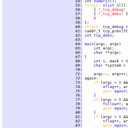
  54
:
int 
numeric
  55
:
struct  
nlist
nl
[] 
  56
:
     { 
"_tcp_debug" 
  57
:
     { 
"_tcp_debx" 
  58
:
0
  59
:
}
  60
:
struct  
tcp_debug 
t
  61
:
  62
:
int 
tcp_debx
  63
:
  64
:
main
  65
:
int 
  66
:
char 
  67
:
{
  68
:
int 
i, mask = 
0
  69
:
char 
*system = 
  70
:
  71
:
  72
:
again
  73
:
if 
(argc > 
0 
&&
  74
:
aflag
  75
:
goto 
again
  76
:
}
  77
:
if 
(argc > 
0 
&&
  78
:
follow
  79
:
goto 
again
  80
:
}
  81
:
if 
(argc > 
0 
&&
  82
:
sflag
  83
:
goto 
again