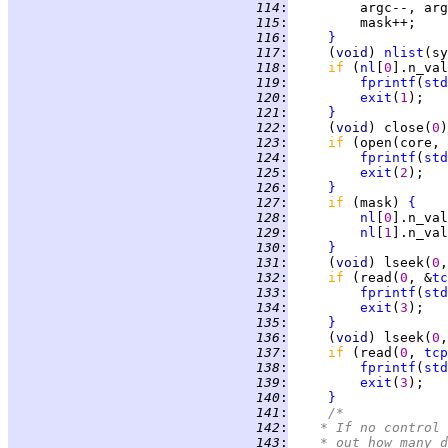
 114
:
 115
:
 116
:
}
 117
:
     (
void
) 
nlist
(sy
 118
:
if 
(
nl
[
0
].n_val
 119
:
fprintf
(
std
 120
:
exit
(
1
 121
:
}
 122
:
     (
void
) close(
0
 123
:
if 
(open(core, 
 124
:
fprintf
(
std
 125
:
exit
(
2
 126
:
}
 127
:
if 
(mask) 
{
 128
:
nl
[
0
].n_val
 129
:
nl
[
1
].n_val
 130
:
}
 131
:
     (
void
) lseek(
0
,
 132
:
if 
(read(
0
, &
tc
 133
:
fprintf
(
std
 134
:
exit
(
3
 135
:
}
 136
:
     (
void
) lseek(
0
,
 137
:
if 
(read(
0
, 
tcp
 138
:
fprintf
(
std
 139
:
exit
(
3
 140
:
}
 141
:
/*
 142
:
	 * If no control
 143
:
	 * out how many 