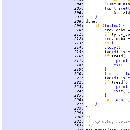
 204
:
 205
:
tcp_trace
(
 206
:
             &td->td
 207
:
}
 208
:
done
 209
:
if 
(
follow
) 
{
 210
:
         prev_debx =
 211
:
if 
 212
:
         prev_debx =
 213
:
do 
{
 214
:
sleep
(
1
 215
:
         (
void
) lsee
 216
:
if 
(read(
0
,
 217
:
fprintf
 218
:
exit
(
3
 219
:
}
 220
:
}
while 
(
tc
 221
:
         (
void
) lsee
 222
:
if 
(read(
0
,
 223
:
fprintf
 224
:
exit
(
3
 225
:
}
 226
:
goto 
again
 227
:
}
 228
:
}
 229
:
 230
:
/*
 231
:
 * Tcp debug routin
 232
:
 */