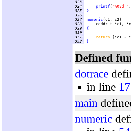
 323
:
 324
:
printf
(
"%03d "
,
 325
:
}
 326
:
 327
:
numeric
 328
:
 329
:
{
 330
:
 331
:
return 
 332
:
}
Defined fun
dotrace
defi
in line
17
main
define
numeric
def