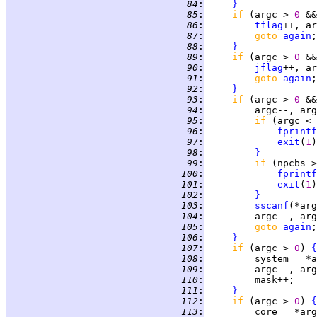
  84
:
}
  85
:
if 
(argc > 
0 
&&
  86
:
tflag
  87
:
goto 
again
  88
:
}
  89
:
if 
(argc > 
0 
&&
  90
:
jflag
  91
:
goto 
again
  92
:
}
  93
:
if 
(argc > 
0 
&&
  94
:
  95
:
if 
(argc < 
  96
:
fprintf
  97
:
exit
(
1
  98
:
}
  99
:
if 
(npcbs >
 100
:
fprintf
 101
:
exit
(
1
 102
:
}
 103
:
sscanf
(*arg
 104
:
 105
:
goto 
again
 106
:
}
 107
:
if 
(argc > 
0
) 
{
 108
:
 109
:
 110
:
 111
:
}
 112
:
if 
(argc > 
0
) 
{
 113
: