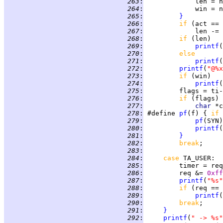
 263
:
 264
:
 265
:
}
 266
:
if 
 267
:
             len -= 
 268
:
if 
 269
:
printf
(
 270
:
else
 271
:
printf
(
 272
:
printf
(
"@%x
 273
:
if 
 274
:
printf
(
 275
:
 276
:
if 
(flags) 
 277
:
char 
*c
 278
:
 #define 
pf
(f) { 
if 
 279
:
pf
(SYN)
 280
:
printf
(
 281
:
}
 282
:
break
 283
:
 284
:
case 
TA_USER
 285
:
         timer = req
 286
:
         req &= 
0xff
 287
:
printf
(
"%s"
 288
:
if 
 289
:
printf
(
 290
:
break
 291
:
}
 292
:
printf
(
" -> %s"