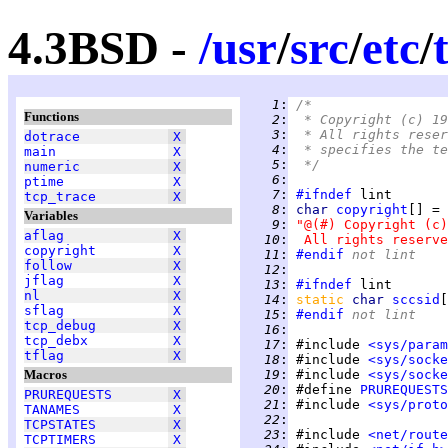
4.3BSD -
/
usr
/
src
/
etc
/
   1
:
/*
Functions
   2
:
 * Copyright (c) 19
   3
:
 * All rights reser
dotrace
X
   4
:
 * specifies the te
main
X
   5
:
 */
numeric
X
   6
:
ptime
X
   7
:
#ifndef
tcp_trace
X
   8
:
char 
copyright
Variables
   9
:
"@(#) Copyright (c)
aflag
X
  10
:
 All rights reserve
copyright
X
  11
:
#endif
 not lint
follow
X
  12
:
jflag
X
  13
:
#ifndef
nl
X
  14
:
static 
char 
sccsid
[
sflag
X
  15
:
#endif
 not lint
tcp_debug
X
  16
:
tcp_debx
X
  17
:
 #include 
<sys/param
tflag
X
  18
:
 #include 
<sys/socke
Macros
  19
:
 #include 
<sys/socke
  20
:
 #define 
PRUREQUESTS
PRUREQUESTS
X
  21
:
 #include 
<sys/proto
TANAMES
X
  22
:
TCPSTATES
X
  23
:
 #include 
<net/route
TCPTIMERS
X