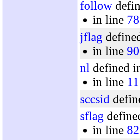
follow
defin
in line
78
jflag
defined
in line
90
nl
defined i
in line
11
sccsid
defin
sflag
defined
in line
82