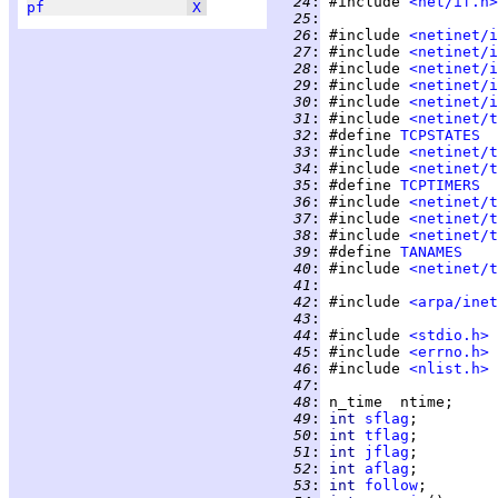
  24
:
 #include 
<net/if.h>
pf
X
  25
:
  26
:
 #include 
<netinet/i
  27
:
 #include 
<netinet/i
  28
:
 #include 
<netinet/i
  29
:
 #include 
<netinet/i
  30
:
 #include 
<netinet/i
  31
:
 #include 
<netinet/t
  32
:
 #define 
TCPSTATES
  33
:
 #include 
<netinet/t
  34
:
 #include 
<netinet/t
  35
:
 #define 
TCPTIMERS
  36
:
 #include 
<netinet/t
  37
:
 #include 
<netinet/t
  38
:
 #include 
<netinet/t
  39
:
 #define 
TANAMES
  40
:
 #include 
<netinet/t
  41
:
  42
:
 #include 
<arpa/inet
  43
:
  44
:
 #include 
<stdio.h>
  45
:
 #include 
<errno.h>
  46
:
 #include 
<nlist.h>
  47
:
  48
:
  49
:
int 
sflag
  50
:
int 
tflag
  51
:
int 
jflag
  52
:
int 
aflag
  53
:
int 
follow