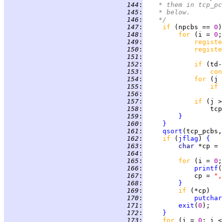
 144
:
	 * them in tcp_p
 145
:
	 * below.
 146
:
	 */
 147
:
if 
(npcbs == 
0
)
 148
:
for 
(i = 
0
;
 149
:
registe
 150
:
registe
 151
:
 152
:
if 
(td-
 153
:
con
 154
:
for 
(j 
 155
:
if 
 156
:
 157
:
if 
 158
:
 159
:
}
 160
:
}
 161
:
qsort
(tcp_pcbs,
 162
:
if 
(
jflag
) 
{
 163
:
char 
*cp = 
 164
:
 165
:
for 
(i = 
0
;
 166
:
printf
(
 167
:
             cp = 
",
 168
:
}
 169
:
if 
 170
:
putchar
 171
:
exit
(
0
 172
:
}
 173
:
for 
(i = 
0
; i <