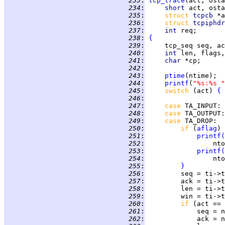
 233
:
tcp_trace
 234
:
short 
 235
:
struct 
tcpcb 
 236
:
struct 
tcpiphdr
 237
:
int 
 238
:
{
 239
:
 240
:
int 
 241
:
char 
 242
:
 243
:
ptime
 244
:
printf
(
"%s:%s "
 245
:
switch 
(act) 
{
 246
:
 247
:
case 
TA_INPUT
 248
:
case 
TA_OUTPUT
 249
:
case 
TA_DROP
 250
:
if 
(
aflag
) 
 251
:
printf
(
 252
:
                 nto
 253
:
printf
(
 254
:
                 nto
 255
:
}
 256
:
 257
:
 258
:
 259
:
 260
:
if 
(act == 
 261
:
 262
: