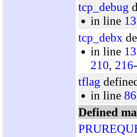
tcp_debug
d
in line
13
tcp_debx
de
in line
13
210
,
216
tflag
defined
in line
86
Defined ma
PRUREQU