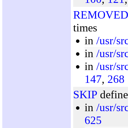
REMOVE
times
in
/usr/sr
in
/usr/sr
in
/usr/src
147
,
268
SKIP
define
in
/usr/sr
625