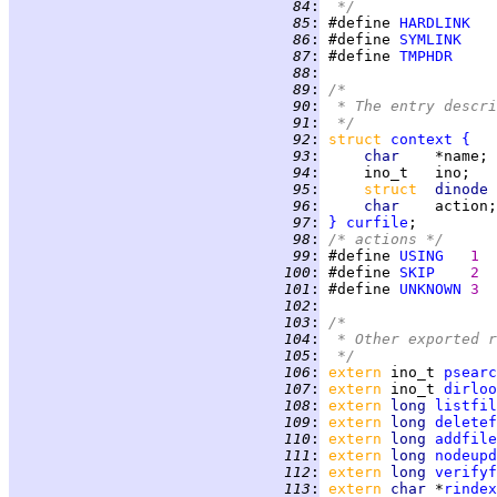
  84
:
 */
  85
:
 #define 
HARDLINK
  86
:
 #define 
SYMLINK
  87
:
 #define 
TMPHDR
  88
:
  89
:
/*
  90
:
 * The entry descri
  91
:
 */
  92
:
struct 
context
{
  93
:
char    
*name; 
  94
:
     ino_t   ino;   
  95
:
struct  
dinode 
  96
:
char    
action;
  97
:
}
curfile
  98
:
/* actions */
  99
:
 #define 
USING
1  
 100
:
 #define 
SKIP
2  
 101
:
 #define 
UNKNOWN
3  
 102
:
 103
:
/*
 104
:
 * Other exported r
 105
:
 */
 106
:
extern 
ino_t 
psearc
 107
:
extern 
ino_t 
dirloo
 108
:
extern 
long 
listfil
 109
:
extern 
long 
deletef
 110
:
extern 
long 
addfile
 111
:
extern 
long 
nodeupd
 112
:
extern 
long 
verifyf
 113
:
extern 
char 
*
rindex