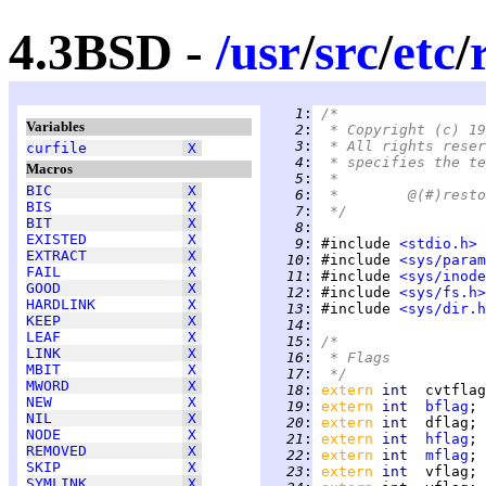
4.3BSD -
/
usr
/
src
/
etc
/
   1
:
/*
Variables
   2
:
 * Copyright (c) 19
   3
:
 * All rights reser
curfile
X
   4
:
 * specifies the te
Macros
   5
:
 *
BIC
X
   6
:
BIS
X
   7
:
 */
BIT
X
   8
:
EXISTED
X
   9
:
 #include 
<stdio.h>
EXTRACT
X
  10
:
 #include 
<sys/param
FAIL
X
  11
:
 #include 
<sys/inode
GOOD
X
  12
:
 #include 
<sys/fs.h>
HARDLINK
X
  13
:
 #include 
<sys/dir.h
KEEP
X
  14
:
LEAF
X
  15
:
/*
LINK
X
  16
:
 * Flags
MBIT
X
  17
:
 */
MWORD
X
  18
:
extern 
int  
cvtflag
NEW
X
  19
:
extern 
int  
bflag
; 
NIL
X
  20
:
extern 
int  
dflag; 
NODE
X
  21
:
extern 
int  
hflag
; 
REMOVED
X
  22
:
extern 
int  
mflag
; 
SKIP
X
  23
:
extern 
int  
vflag; 
SYMLINK
X