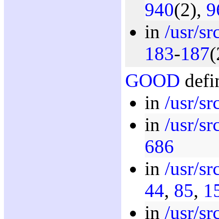
940
(2),
9
in
/usr/src
183
-
187
(
GOOD
defi
in
/usr/sr
in
/usr/sr
686
in
/usr/sr
44
,
85
,
1
in
/usr/sr