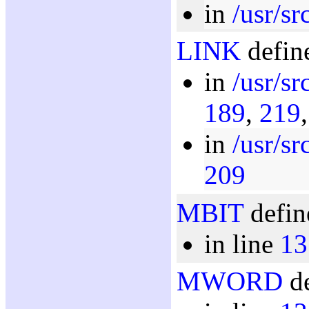
in
/usr/src
LINK
defin
in
/usr/sr
189
,
219
in
/usr/sr
209
MBIT
defin
in line
13
MWORD
de