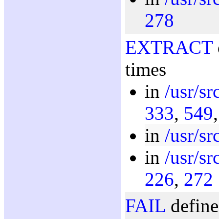
278
EXTRACT
times
in
/usr/sr
333
,
549
in
/usr/sr
in
/usr/src
226
,
272
FAIL
define