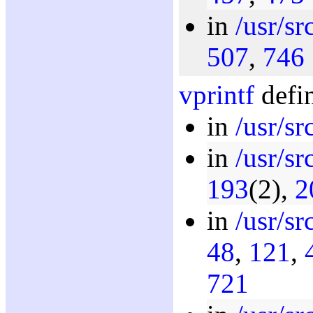
in
/usr/sr
507
,
746
vprintf
defin
in
/usr/sr
in
/usr/sr
193
(2),
2
in
/usr/sr
48
,
121
,
721