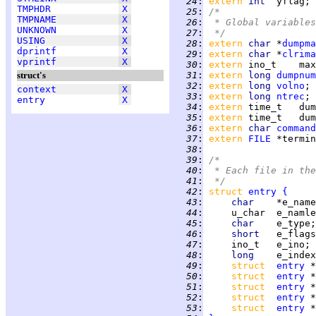
  24
:
extern 
int  
yflag; 
TMPHDR
X
  25
:
/*
TMPNAME
X
  26
:
 * Global variables
UNKNOWN
X
  27
:
 */
USING
X
  28
:
extern 
char 
*
dumpma
dprintf
X
  29
:
extern 
char 
*
clrima
vprintf
X
  30
:
extern 
ino_t    max
struct's
  31
:
extern 
long 
dumpnum
  32
:
extern 
long 
volno
; 
context
X
  33
:
extern 
long 
ntrec
; 
entry
X
  34
:
extern 
time_t   dum
  35
:
extern 
time_t   dum
  36
:
extern 
char 
command
  37
:
extern 
FILE
 *termin
  38
:
  39
:
/*
  40
:
 * Each file in the
  41
:
 */
  42
:
struct 
entry
{
  43
:
char    
*e_name
  44
:
     u_char  e_namle
  45
:
char    
e_type;
  46
:
short   
e_flags
  47
:
     ino_t   e_ino; 
  48
:
long    
e_index
  49
:
struct  
entry
 *
  50
:
struct  
entry
 *
  51
:
struct  
entry
 *
  52
:
struct  
entry
 *
  53
:
struct  
entry
 *