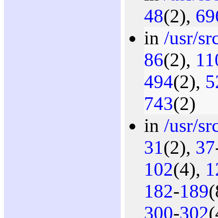
48
(2),
69
in
/usr/sr
86
(2),
11
494
(2),
5
743
(2)
in
/usr/sr
31
(2),
37
102
(4),
1
182
-
189
(
300
-
302
(