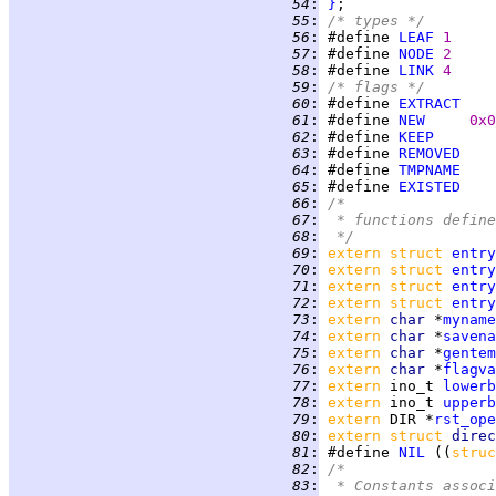
  54
:
}
  55
:
/* types */
  56
:
 #define 
LEAF
1     
  57
:
 #define 
NODE
2     
  58
:
 #define 
LINK
4     
  59
:
/* flags */
  60
:
 #define 
EXTRACT
  61
:
 #define 
NEW
0x0
  62
:
 #define 
KEEP
  63
:
 #define 
REMOVED
  64
:
 #define 
TMPNAME
  65
:
 #define 
EXISTED
  66
:
/*
  67
:
 * functions define
  68
:
 */
  69
:
extern struct 
entry
  70
:
extern struct 
entry
  71
:
extern struct 
entry
  72
:
extern struct 
entry
  73
:
extern 
char 
*
myname
  74
:
extern 
char 
*
savena
  75
:
extern 
char 
*
gentem
  76
:
extern 
char 
*
flagva
  77
:
extern 
ino_t 
lowerb
  78
:
extern 
ino_t 
upperb
  79
:
extern 
DIR *
rst_ope
  80
:
extern struct 
direc
  81
:
 #define 
NIL
 ((
struc
  82
:
/*
  83
:
 * Constants associ