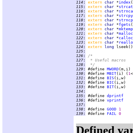
 114
:
extern 
char 
*
index
 115
:
extern 
char 
*
strcat
 116
:
extern 
char 
*
strnca
 117
:
extern 
char 
*
strcpy
 118
:
extern 
char 
*
strncp
 119
:
extern 
char 
*
fgets
 120
:
extern 
char 
*
mktemp
 121
:
extern 
char 
*
malloc
 122
:
extern 
char 
*
calloc
 123
:
extern 
char 
*
reallo
 124
:
extern 
long 
 125
:
 126
:
/*
 127
:
 * Useful macros
 128
:
 */
 129
:
 #define 
MWORD
(m,i) 
 130
:
 #define 
MBIT
(i) (
1
<
 131
:
 #define 
BIS
(i,w)   
 132
:
 #define 
BIC
(i,w)   
 133
:
 #define 
BIT
(i,w)   
 134
:
 135
:
 #define 
dprintf
 136
:
 #define 
vprintf
 137
:
 138
:
 #define 
GOOD
1
 139
:
 #define 
FAIL
0
Defined var