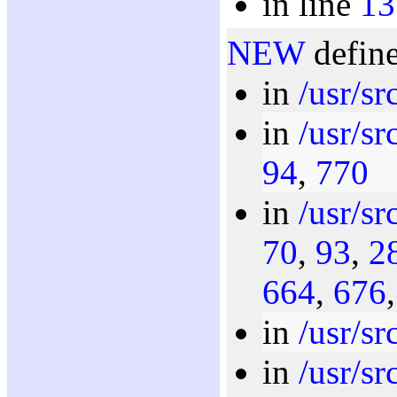
in line
13
NEW
define
in
/usr/sr
in
/usr/sr
94
,
770
in
/usr/sr
70
,
93
,
2
664
,
676
in
/usr/sr
in
/usr/src