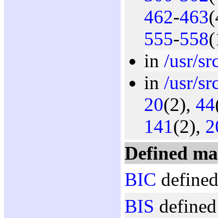
462
-
463
(
555
-
558
(
in
/usr/sr
in
/usr/src
20
(2),
44
141
(2),
2
Defined ma
BIC
defined
BIS
defined