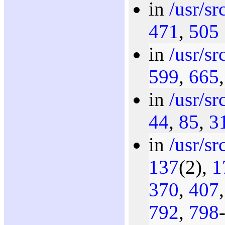
in
/usr/sr
471
,
505
in
/usr/sr
599
,
665
in
/usr/sr
44
,
85
,
3
in
/usr/sr
137
(2),
1
370
,
407
792
,
798