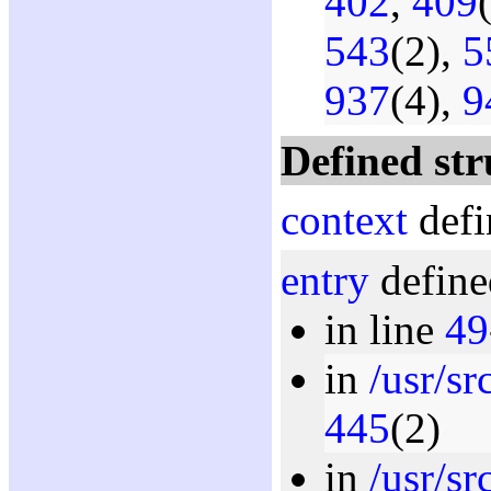
402
,
409
543
(2),
5
937
(4),
9
Defined str
context
defi
entry
define
in line
49
in
/usr/sr
445
(2)
in
/usr/sr