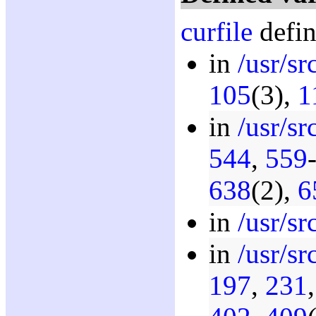
curfile
defin
in
/usr/sr
105
(3),
1
in
/usr/sr
544
,
559
638
(2),
6
in
/usr/sr
in
/usr/sr
197
,
231