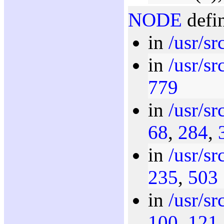
NODE
defin
in
/usr/sr
in
/usr/sr
779
in
/usr/sr
68
,
284
,
in
/usr/sr
235
,
503
in
/usr/src
100
,
121