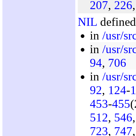
207
,
226
NIL
defined
in
/usr/sr
in
/usr/sr
94
,
706
in
/usr/sr
92
,
124
-
453
-
455
(
512
,
546
723
,
747