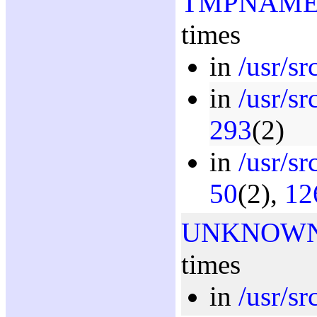
TMPNAM
times
in
/usr/sr
in
/usr/sr
293
(2)
in
/usr/src
50
(2),
12
UNKNOW
times
in
/usr/sr