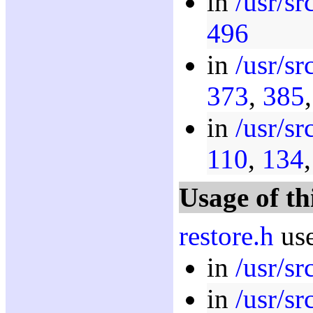
in
/usr/sr
496
in
/usr/sr
373
,
385
in
/usr/src
110
,
134
Usage of th
restore.h
use
in
/usr/sr
in
/usr/sr