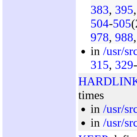
383
,
395
504
-
505
(
978
,
988
in
/usr/src
315
,
329
HARDLIN
times
in
/usr/sr
in
/usr/src