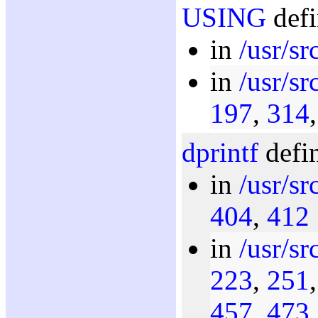
USING
defi
in
/usr/sr
in
/usr/sr
197
,
314
dprintf
defin
in
/usr/sr
404
,
412
in
/usr/sr
223
,
251
457
,
473