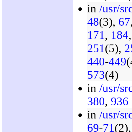
in
/usr/sr
48
(3),
67
171
,
184
251
(5),
2
440
-
449
(
573
(4)
in
/usr/sr
380
,
936
in
/usr/src
69
-
71
(2)