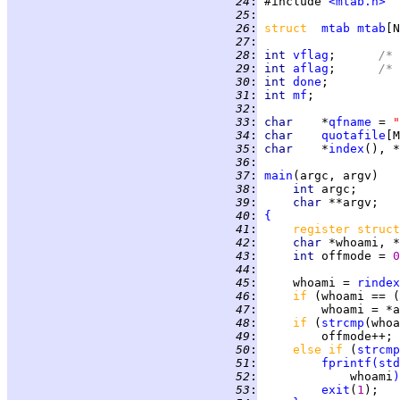
  24
:
 #include 
<mtab.h>
  25
:
  26
:
struct  
mtab
mtab
  27
:
  28
:
int 
vflag
;      
/* 
  29
:
int 
aflag
;      
/* 
  30
:
int 
done
  31
:
int 
mf
  32
:
  33
:
char    
*
qfname
 = 
"
  34
:
char    
quotafile
[M
  35
:
char    
*
index
(), *
  36
:
  37
:
main
  38
:
int 
  39
:
char 
  40
:
{
  41
:
register struct
  42
:
char 
*whoami, *
  43
:
int 
offmode = 
0
  44
:
  45
:
     whoami = 
rindex
  46
:
if 
(whoami == (
  47
:
  48
:
if 
(
strcmp
(whoa
  49
:
  50
:
else if 
(
strcmp
  51
:
fprintf
(
std
  52
:
             whoami
)
  53
:
exit
(
1