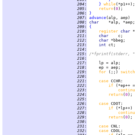
 204
:
}
while
 205
:
return
(
0
 206
:
}
 207
:
advance
 208
:
char    
 209
:
{
 210
:
register 
char 
 211
:
char    
 212
:
char 
 213
:
int 
 214
:
 215
:
 216
:
 217
:
 218
:
 219
:
for 
(;;) 
switch
 220
:
 221
:
case 
CCHR
 222
:
if 
 223
:
continu
 224
:
return
(
0
 225
:
 226
:
case 
CDOT
 227
:
if 
 228
:
continu
 229
:
return
(
0
 230
:
 231
:
case 
CNL
 232
:
case 
CDOL