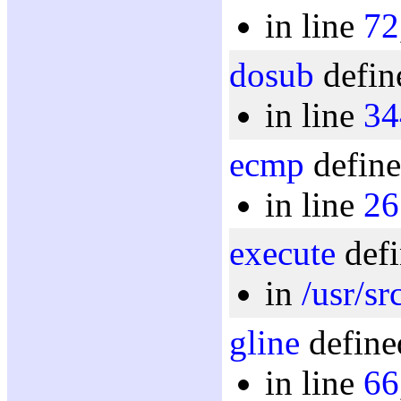
in line
72
dosub
defin
in line
34
ecmp
define
in line
26
execute
defi
in
/usr/sr
gline
define
in line
66