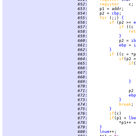
 652
:
register    
 653
:
 654
:
     p2 = 
cbp
 655
:
for 
(;;) 
{
 656
:
if 
(p2 >= 
e
 657
:
if 
((c 
 658
:
ret
 659
:
}
 660
:
             p2 = 
ib
 661
:
ebp
 = 
i
 662
:
}
 663
:
if 
((c = *p
 664
:
if
(p2 >
 665
:
if
(
 666
:
                    
 667
:
 668
:
 669
:
}
 670
:
 671
:
                 p2 
 672
:
ebp
 673
:
}
 674
:
break
 675
:
}
 676
:
if
 677
:
if
(p1 < 
lbe
 678
:
 679
:
}
 680
:
lnum