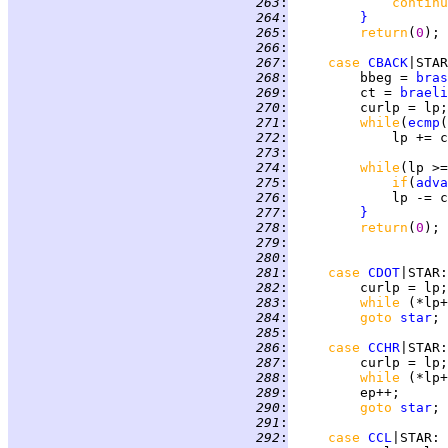
 263
:
continu
 264
:
}
 265
:
return
(
0
 266
:
 267
:
case 
CBACK
|
STAR
 268
:
         bbeg = 
bras
 269
:
         ct = 
braeli
 270
:
 271
:
while
(
ecmp
 272
:
 273
:
 274
:
while
(lp >=
 275
:
if
(
adva
 276
:
 277
:
}
 278
:
return
(
0
 279
:
 280
:
 281
:
case 
CDOT
 282
:
 283
:
while 
 284
:
goto 
star
 285
:
 286
:
case 
CCHR
 287
:
 288
:
while 
 289
:
 290
:
goto 
star
 291
:
 292
:
case 
CCL