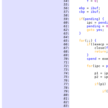
  54
:
f
 = 
0
  55
:
  56
:
ebp
 = 
ibuf
  57
:
cbp
 = 
ibuf
  58
:
  59
:
if
(
pending
) 
{
  60
:
         ipc = 
pendi
  61
:
pending
 = 
0
  62
:
goto 
yes
  63
:
}
  64
:
  65
:
for
(;;) 
{
  66
:
if
((execp =
  67
:
             close(
f
  68
:
return
  69
:
}
  70
:
spend
  71
:
  72
:
for
(ipc = 
p
  73
:
  74
:
  75
:
  76
:
  77
:
if
(p1) 
  78
:
  79
:
if
(
  80
:
  81
:
                    
  82
:
  83
:
                    