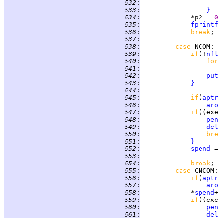
 532
:
 533
:
}
 534
:
             *p2 = 
0
 535
:
fprintf
 536
:
break
 537
:
 538
:
case 
NCOM
 539
:
if
(!
nfl
 540
:
for
 541
:
 542
:
put
 543
:
}
 544
:
 545
:
if
(
aptr
 546
:
aro
 547
:
if
((exe
 548
:
pen
 549
:
del
 550
:
bre
 551
:
}
 552
:
spend
 553
:
 554
:
break
 555
:
case 
CNCOM
 556
:
if
(
aptr
 557
:
aro
 558
:
             *
spend
+
 559
:
if
((exe
 560
:
pen
 561
:
del