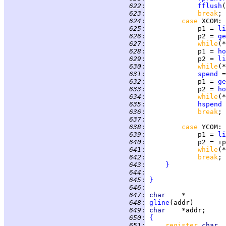
 622
:
fflush
 623
:
break
 624
:
case 
XCOM
 625
:
             p1 = 
li
 626
:
             p2 = 
ge
 627
:
while
 628
:
             p1 = 
ho
 629
:
             p2 = 
li
 630
:
while
 631
:
spend
 =
 632
:
             p1 = 
ge
 633
:
             p2 = 
ho
 634
:
while
 635
:
hspend
 
 636
:
break
 637
:
 638
:
case 
YCOM
 639
:
             p1 = 
li
 640
:
 641
:
while
 642
:
break
 643
:
}
 644
:
 645
:
}
 646
:
 647
:
char
 648
:
gline
 649
:
char    
 650
:
{
 651
:
register 
char  