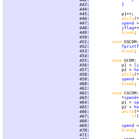
 443
:
}
 444
:
 445
:
 446
:
while
 447
:
spend
 =
 448
:
jflag
 449
:
break
 450
:
 451
:
case 
EQCOM
 452
:
fprintf
 453
:
break
 454
:
 455
:
case 
GCOM
 456
:
             p1 = 
li
 457
:
             p2 = 
ho
 458
:
while
 459
:
spend
 =
 460
:
break
 461
:
 462
:
case 
CGCOM
 463
:
             *
spend
+
 464
:
             p1 = 
sp
 465
:
             p2 = 
ho
 466
:
while
 467
:
if
(
 468
:
 469
:
spend
 =
 470
:
break
 471
: