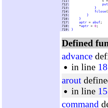
 711
:
 712
:
put
 713
:
}
 714
:
fclose
 715
:
}
 716
:
}
 717
:
aptr
 = 
abuf
 718
:
     *
aptr
 = 
0
 719
:
}
Defined fun
advance
def
in line
18
arout
define
in line
15
command
de