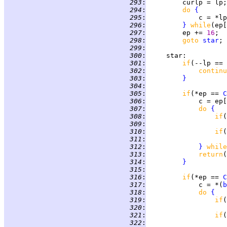
 293
:
 294
:
do 
{
 295
:
             c = *lp
 296
:
}
while
(ep[
 297
:
         ep += 
16
 298
:
goto 
star
 299
:
 300
:
star
 301
:
if
(--lp == 
 302
:
continu
 303
:
}
 304
:
 305
:
if
(*ep == 
C
 306
:
             c = ep[
 307
:
do 
{
 308
:
if
 309
:
 310
:
if
(
 311
:
 312
:
}
while
 313
:
return
(
 314
:
}
 315
:
 316
:
if
(*ep == 
C
 317
:
             c = *(
b
 318
:
do 
{
 319
:
if
 320
:
 321
:
if
(
 322
: