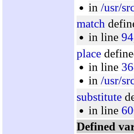
in
/usr/sr
match
defin
in line
94
place
define
in line
36
in
/usr/sr
substitute
de
in line
60
Defined var