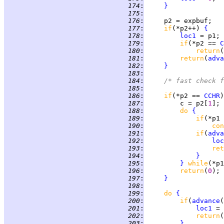
 174
:
}
 175
:
 176
:
 177
:
if
(*p2++) 
{
 178
:
loc1
 179
:
if
(*p2 == 
C
 180
:
return
(
 181
:
return
(
adva
 182
:
}
 183
:
 184
:
/* fast check f
 185
:
 186
:
if
(*p2 == 
CCHR
)
 187
:
         c = p2[
1
 188
:
do 
{
 189
:
if
 190
:
con
 191
:
if
(
adva
 192
:
loc
 193
:
ret
 194
:
}
 195
:
}
while
 196
:
return
(
0
 197
:
}
 198
:
 199
:
do 
{
 200
:
if
(
advance
(
 201
:
loc1
 202
:
return
(
 203
:
}