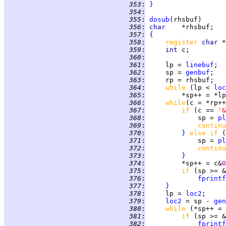
 353
:
}
 354
:
 355
:
dosub
 356
:
char    
 357
:
{
 358
:
register 
char 
 359
:
int 
 360
:
 361
:
     lp = 
linebuf
 362
:
     sp = 
genbuf
 363
:
 364
:
while 
(lp < 
loc
 365
:
 366
:
while
(c = *rp++
 367
:
if 
(c == 
'&
 368
:
             sp = 
pl
 369
:
continu
 370
:
}
else if 
(
 371
:
             sp = 
pl
 372
:
continu
 373
:
}
 374
:
         *sp++ = c&
0
 375
:
if 
(sp >= &
 376
:
fprintf
 377
:
}
 378
:
     lp = 
loc2
 379
:
loc2
 = sp - 
gen
 380
:
while 
 381
:
if 
(sp >= &
 382
:
fprintf