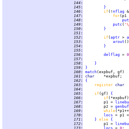
 144
:
 145
:
}
 146
:
if
(!
nflag
 &
 147
:
for
(p1 
 148
:
put
 149
:
putc
(
'\
 150
:
}
 151
:
 152
:
if
(
aptr
 > 
a
 153
:
arout
 154
:
}
 155
:
 156
:
delflag
 = 
0
 157
:
 158
:
}
 159
:
}
 160
:
match
 161
:
char    
 162
:
{
 163
:
register 
char  
 164
:
 165
:
if
(gf) 
{
 166
:
if
(*expbuf)
 167
:
         p1 = 
linebu
 168
:
         p2 = 
genbuf
 169
:
while
 170
:
locs
 = p1 =
 171
:
}
else 
{
 172
:
         p1 = 
linebu
 173
:
locs
 = 
0