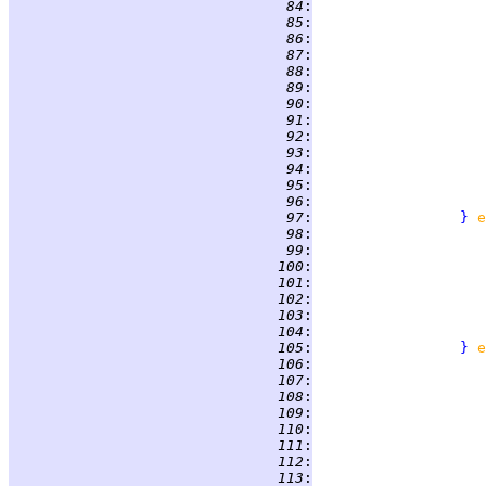
  84
:
  85
:
                    
  86
:
  87
:
  88
:
  89
:
  90
:
  91
:
  92
:
                    
  93
:
  94
:
  95
:
                    
  96
:
  97
:
}
e
  98
:
  99
:
 100
:
 101
:
 102
:
 103
:
 104
:
 105
:
}
e
 106
:
                    
 107
:
 108
:
 109
:
 110
:
 111
:
 112
:
 113
: