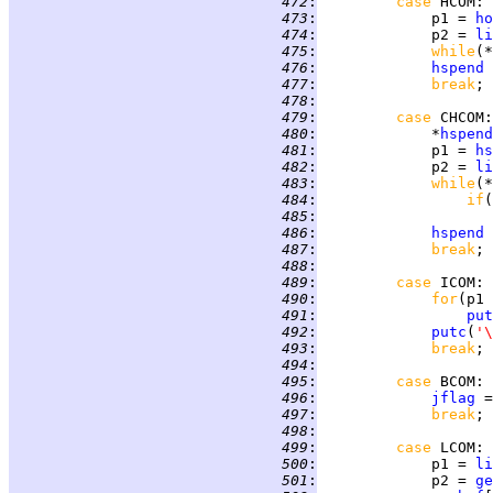
 472
:
case 
HCOM
 473
:
             p1 = 
ho
 474
:
             p2 = 
li
 475
:
while
 476
:
hspend
 
 477
:
break
 478
:
 479
:
case 
CHCOM
 480
:
             *
hspend
 481
:
             p1 = 
hs
 482
:
             p2 = 
li
 483
:
while
 484
:
if
(
 485
:
 486
:
hspend
 
 487
:
break
 488
:
 489
:
case 
ICOM
 490
:
for
 491
:
put
 492
:
putc
(
'\
 493
:
break
 494
:
 495
:
case 
BCOM
 496
:
jflag
 =
 497
:
break
 498
:
 499
:
case 
LCOM
 500
:
             p1 = 
li
 501
:
             p2 = 
ge