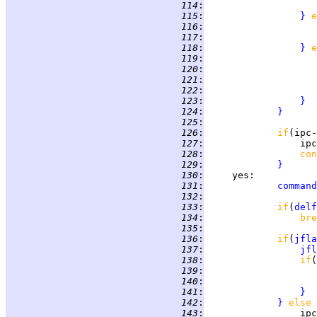
 114
:
                    
 115
:
}
e
 116
:
 117
:
                    
 118
:
}
e
 119
:
 120
:
 121
:
 122
:
 123
:
}
 124
:
}
 125
:
 126
:
if
(ipc-
 127
:
 128
:
con
 129
:
}
 130
:
yes
 131
:
command
 132
:
 133
:
if
(
delf
 134
:
bre
 135
:
 136
:
if
(
jfla
 137
:
jfl
 138
:
if
(
 139
:
                    
 140
:
 141
:
}
 142
:
}
else
 143
: