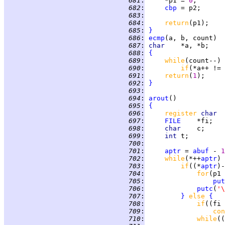
 681
:
     *p1 = 
0
 682
:
cbp
 683
:
 684
:
return
 685
:
}
 686
:
ecmp
 687
:
char    
 688
:
{
 689
:
while
 690
:
if
(*a++ != 
 691
:
return
(
1
 692
:
}
 693
:
 694
:
arout
 695
:
{
 696
:
register 
char  
 697
:
FILE
 698
:
char    
 699
:
int 
 700
:
 701
:
aptr
 = 
abuf
 - 
1
 702
:
while
(*++
aptr
) 
 703
:
if
((*
aptr
)-
 704
:
for
(p1 
 705
:
put
 706
:
putc
(
'\
 707
:
}
else 
{
 708
:
if
((fi 
 709
:
con
 710
:
while
((