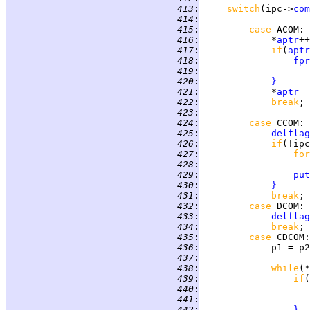
 413
:
switch
(ipc->
com
 414
:
 415
:
case 
ACOM
 416
:
             *
aptr
 417
:
if
(
aptr
 418
:
fpr
 419
:
 420
:
}
 421
:
             *
aptr
 =
 422
:
break
 423
:
 424
:
case 
CCOM
 425
:
delflag
 426
:
if
(!ipc
 427
:
for
 428
:
 429
:
put
 430
:
}
 431
:
break
 432
:
case 
DCOM
 433
:
delflag
 434
:
break
 435
:
case 
CDCOM
 436
:
             p1 = p2
 437
:
 438
:
while
(*
 439
:
if
(
 440
:
 441
:
 442
:
}