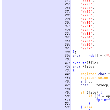
  24
:
"\\22"
  25
:
"\\23"
  26
:
"\\24"
  27
:
"\\25"
  28
:
"\\26"
  29
:
"\\27"
  30
:
"\\30"
  31
:
"\\31"
  32
:
"\\32"
  33
:
"\\33"
  34
:
"\\34"
  35
:
"\\35"
  36
:
"\\36"
  37
:
"\\37"
  38
:
}
  39
:
char    
rub
[] = {
"\
  40
:
  41
:
execute
  42
:
char 
  43
:
{
  44
:
register 
char 
  45
:
register union 
  46
:
int 
  47
:
char    
  48
:
  49
:
if 
(file) 
{
  50
:
if 
((
f
 = op
  51
:
fprintf
  52
:
}
  53
:
}
else