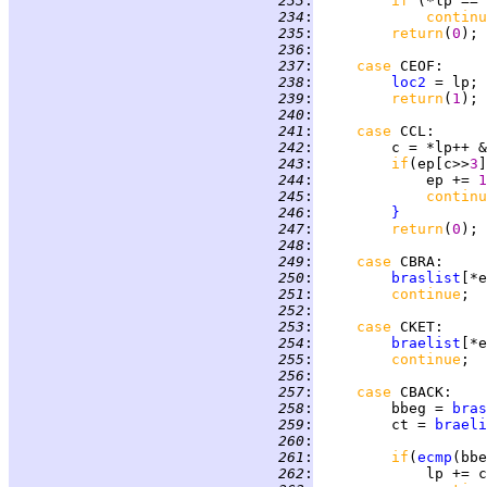
 233
:
if 
(*lp == 
 234
:
continu
 235
:
return
(
0
 236
:
 237
:
case 
CEOF
 238
:
loc2
 239
:
return
(
1
 240
:
 241
:
case 
CCL
 242
:
         c = *lp++ &
 243
:
if
(ep[c>>
3
]
 244
:
             ep += 
1
 245
:
continu
 246
:
}
 247
:
return
(
0
 248
:
 249
:
case 
CBRA
 250
:
braslist
 251
:
continue
 252
:
 253
:
case 
CKET
 254
:
braelist
 255
:
continue
 256
:
 257
:
case 
CBACK
 258
:
         bbeg = 
bras
 259
:
         ct = 
braeli
 260
:
 261
:
if
(
ecmp
(bbe
 262
: