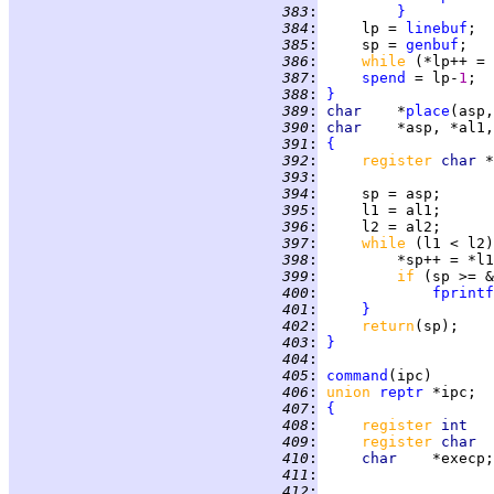
 383
:
}
 384
:
     lp = 
linebuf
 385
:
     sp = 
genbuf
 386
:
while 
 387
:
spend
 = lp-
1
 388
:
}
 389
:
char
    *
place
 390
:
char    
 391
:
{
 392
:
register 
char 
 393
:
 394
:
 395
:
 396
:
 397
:
while 
(l1 < l2)
 398
:
 399
:
if 
(sp >= &
 400
:
fprintf
 401
:
}
 402
:
return
 403
:
}
 404
:
 405
:
command
 406
:
union 
reptr
 407
:
{
 408
:
register 
int   
 409
:
register 
char  
 410
:
char    
 411
:
 412
: