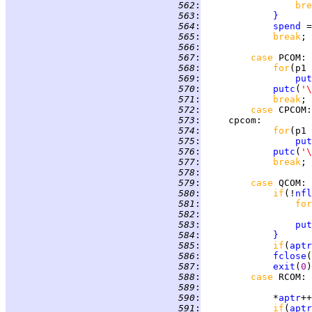
 562
:
bre
 563
:
}
 564
:
spend
 565
:
break
 566
:
 567
:
case 
PCOM
 568
:
for
(p1 
 569
:
put
 570
:
putc
(
'\
 571
:
break
 572
:
case 
CPCOM
 573
:
cpcom
 574
:
for
(p1 
 575
:
put
 576
:
putc
(
'\
 577
:
break
 578
:
 579
:
case 
QCOM
 580
:
if
(!
nfl
 581
:
for
 582
:
 583
:
put
 584
:
}
 585
:
if
(
aptr
 586
:
fclose
(
 587
:
exit
(
0
 588
:
case 
RCOM
 589
:
 590
:
             *
aptr
 591
:
if
(
aptr