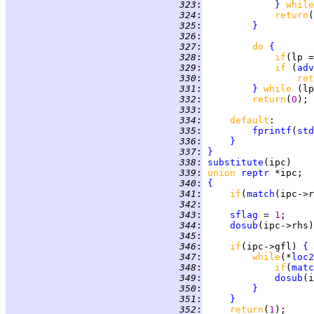
 323
:
}
while
 324
:
return
(
 325
:
}
 326
:
 327
:
do 
{
 328
:
if
(lp =
 329
:
if 
(
adv
 330
:
ret
 331
:
}
while 
 332
:
return
(
0
 333
:
 334
:
default
 335
:
fprintf
(
std
 336
:
}
 337
:
}
 338
:
substitute
 339
:
union 
reptr
 340
:
{
 341
:
if
(
match
(ipc->r
 342
:
 343
:
sflag
 = 
1
 344
:
dosub
 345
:
 346
:
if
(ipc->gfl) 
{
 347
:
while
(*
loc2
 348
:
if
(
matc
 349
:
dosub
 350
:
}
 351
:
}
 352
:
return
(
1