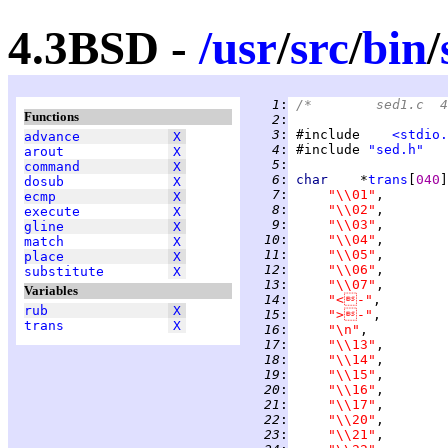
4.3BSD -
/
usr
/
src
/
bin
/
   1
:
Functions
   2
:
   3
:
 #include    
<stdio.
advance
X
   4
:
 #include 
"sed.h"
arout
X
   5
:
command
X
   6
:
char    
*
trans
[
040
]
dosub
X
   7
:
"\\01"
ecmp
X
   8
:
"\\02"
execute
X
   9
:
"\\03"
gline
X
  10
:
"\\04"
match
X
  11
:
"\\05"
place
X
  12
:
"\\06"
substitute
X
  13
:
"\\07"
Variables
  14
:
"<-"
rub
X
  15
:
">-"
trans
X
  16
:
"\n"
  17
:
"\\13"
  18
:
"\\14"
  19
:
"\\15"
  20
:
"\\16"
  21
:
"\\17"
  22
:
"\\20"
  23
:
"\\21"