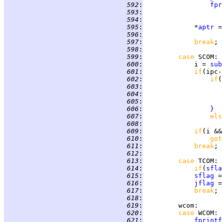
 592
:
fpr
 593
:
 594
:
 595
:
             *
aptr
 =
 596
:
 597
:
break
 598
:
 599
:
case 
SCOM
 600
:
             i = 
sub
 601
:
if
 602
:
if
(
 603
:
 604
:
 605
:
 606
:
}
 607
:
els
 608
:
 609
:
if
 610
:
got
 611
:
break
 612
:
 613
:
case 
TCOM
 614
:
if
(
sfla
 615
:
sflag
 =
 616
:
jflag
 =
 617
:
break
 618
:
 619
:
wcom
 620
:
case 
WCOM
 621
:
fprintf