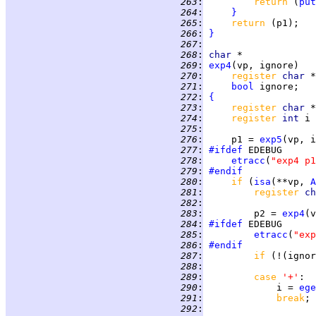
 263
:
return 
(
put
 264
:
}
 265
:
return 
 266
:
}
 267
:
 268
:
char
 269
:
exp4
 270
:
register 
char 
 271
:
bool
 272
:
{
 273
:
register 
char 
 274
:
register 
int 
i 
 275
:
 276
:
     p1 = 
exp5
 277
:
#ifdef
 278
:
etracc
(
"exp4 p1
 279
:
#endif
 280
:
if 
(
isa
(**vp, 
A
 281
:
register 
ch
 282
:
 283
:
         p2 = 
exp4
 284
:
#ifdef
 285
:
etracc
(
"exp
 286
:
#endif
 287
:
if 
(!(ignor
 288
:
 289
:
case 
'+'
 290
:
             i = 
ege
 291
:
break
 292
: