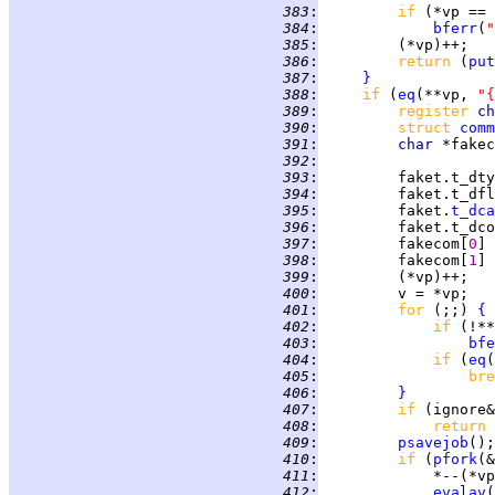
 383
:
if 
(*vp == 
 384
:
bferr
(
"
 385
:
 386
:
return 
(
put
 387
:
}
 388
:
if 
(
eq
(**vp, 
"{
 389
:
register 
ch
 390
:
struct 
comm
 391
:
char 
*fakec
 392
:
 393
:
         faket.t_dty
 394
:
         faket.t_dfl
 395
:
         faket.
t_dca
 396
:
 397
:
         fakecom[
0
] 
 398
:
         fakecom[
1
] 
 399
:
 400
:
 401
:
for 
(;;) 
{
 402
:
if 
 403
:
bfe
 404
:
if 
(
eq
(
 405
:
bre
 406
:
}
 407
:
if 
(ignore&
 408
:
return 
 409
:
psavejob
 410
:
if 
(
pfork
(&
 411
:
             *--(*vp
 412
:
evalav