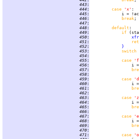
 443
:
 444
:
case 
'x'
 445
:
             i = !ac
 446
:
break
 447
:
 448
:
default
 449
:
if 
(sta
 450
:
xfr
 451
:
ret
 452
:
}
 453
:
switch 
 454
:
 455
:
case 
'f
 456
:
 457
:
bre
 458
:
 459
:
case 
'd
 460
:
 461
:
bre
 462
:
 463
:
case 
'z
 464
:
                 i =
 465
:
bre
 466
:
 467
:
case 
'e
 468
:
                 i =
 469
:
bre
 470
:
 471
:
case 
'o