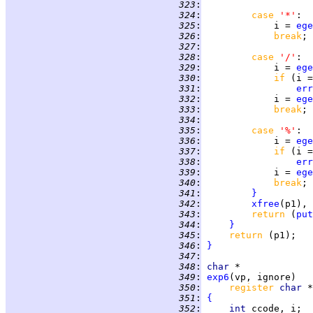
 323
:
 324
:
case 
'*'
 325
:
             i = 
ege
 326
:
break
 327
:
 328
:
case 
'/'
 329
:
             i = 
ege
 330
:
if 
(i =
 331
:
err
 332
:
             i = 
ege
 333
:
break
 334
:
 335
:
case 
'%'
 336
:
             i = 
ege
 337
:
if 
(i =
 338
:
err
 339
:
             i = 
ege
 340
:
break
 341
:
}
 342
:
xfree
(p1), 
 343
:
return 
(
put
 344
:
}
 345
:
return 
 346
:
}
 347
:
 348
:
char
 349
:
exp6
 350
:
register 
char 
 351
:
{
 352
:
int 