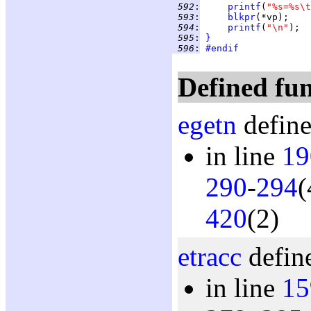
 592
:
printf
(
"%s=%s\t
 593
:
blkpr
 594
:
printf
(
"\n"
 595
:
}
 596
:
#endif
Defined fun
egetn
define
in line
19
290
-
294
(
420
(2)
etracc
define
in line
15