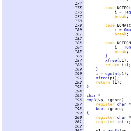
 174
:
 175
:
case 
NOTEQ
 176
:
             i = !
eq
 177
:
break
 178
:
 179
:
case 
EQMATC
 180
:
             i = 
Gma
 181
:
break
 182
:
 183
:
case 
NOTEQM
 184
:
             i = !
Gm
 185
:
break
 186
:
}
 187
:
xfree
(p1), 
 188
:
return 
 189
:
}
 190
:
     i = 
egetn
 191
:
xfree
 192
:
return 
 193
:
}
 194
:
 195
:
char
 196
:
exp3
 197
:
register 
char 
 198
:
bool
 199
:
{
 200
:
register 
char 
 201
:
register 
int 
 202
:
 203
:
     p1 = 
exp3a