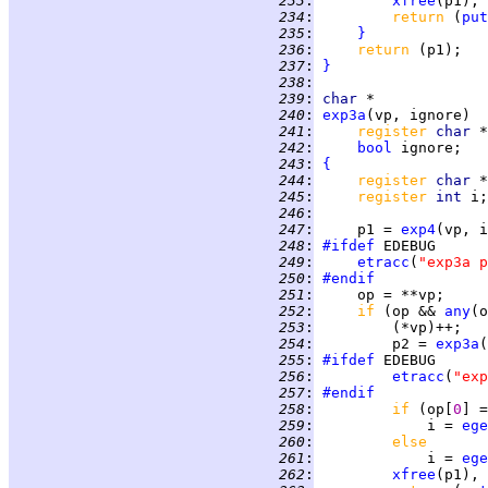
 233
:
xfree
(p1), 
 234
:
return 
(
put
 235
:
}
 236
:
return 
 237
:
}
 238
:
 239
:
char
 240
:
exp3a
 241
:
register 
char 
 242
:
bool
 243
:
{
 244
:
register 
char 
 245
:
register 
int 
 246
:
 247
:
     p1 = 
exp4
 248
:
#ifdef
 249
:
etracc
(
"exp3a p
 250
:
#endif
 251
:
 252
:
if 
(op && 
any
(o
 253
:
 254
:
         p2 = 
exp3a
 255
:
#ifdef
 256
:
etracc
(
"exp
 257
:
#endif
 258
:
if 
(op[
0
] =
 259
:
             i = 
ege
 260
:
else
 261
:
             i = 
ege
 262
:
xfree
(p1), 