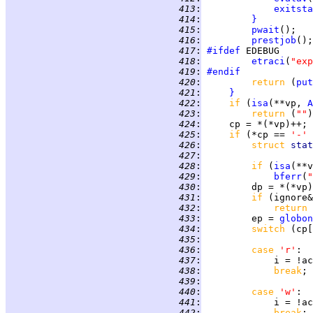
 413
:
exitsta
 414
:
}
 415
:
pwait
 416
:
prestjob
 417
:
#ifdef
 418
:
etraci
(
"exp
 419
:
#endif
 420
:
return 
(
put
 421
:
}
 422
:
if 
(
isa
(**vp, 
A
 423
:
return 
(
""
 424
:
 425
:
if 
(*cp == 
'-' 
 426
:
struct 
stat
 427
:
 428
:
if 
(
isa
(**v
 429
:
bferr
(
"
 430
:
 431
:
if 
(ignore&
 432
:
return 
 433
:
         ep = 
globon
 434
:
switch 
(cp[
 435
:
 436
:
case 
'r'
 437
:
             i = !ac
 438
:
break
 439
:
 440
:
case 
'w'
 441
:
             i = !ac
 442
:
break