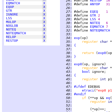
  24
:
 #define 
RESTOP
16
EQMATCH
X
  25
:
 #define 
ANYOP
31
EQOP
X
  26
:
GTR
X
  27
:
 #define 
EQEQ
1
IGNORE
X
  28
:
 #define 
GTR
2
LSS
X
  29
:
 #define 
LSS
4
MULOP
X
  30
:
 #define 
NOTEQ
6
NOGLOB
X
  31
:
 #define 
EQMATCH
7
NOTEQ
X
  32
:
 #define 
NOTEQMATCH
NOTEQMATCH
X
  33
:
RELOP
X
  34
:
exp
RESTOP
X
  35
:
register 
char 
  36
:
{
  37
:
  38
:
return 
(
exp0
(vp
  39
:
}
  40
:
  41
:
exp0
  42
:
register 
char 
  43
:
bool
  44
:
{
  45
:
register 
int 
p1
  46
:
  47
:
#ifdef
  48
:
etraci
(
"exp0 p1
  49
:
#endif
  50
:
if 
(**vp && 
eq
(
  51
:
register 
in
  52
:
  53
: