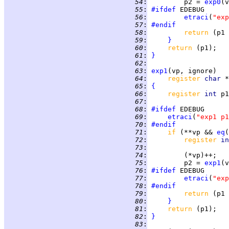
  54
:
         p2 = 
exp0
(v
  55
:
#ifdef
  56
:
etraci
(
"exp
  57
:
#endif
  58
:
return 
  59
:
}
  60
:
return 
  61
:
}
  62
:
  63
:
exp1
  64
:
register 
char 
  65
:
{
  66
:
register 
int 
p1
  67
:
  68
:
#ifdef
  69
:
etraci
(
"exp1 p1
  70
:
#endif
  71
:
if 
(**vp && 
eq
(
  72
:
register 
in
  73
:
  74
:
  75
:
         p2 = 
exp1
(v
  76
:
#ifdef
  77
:
etraci
(
"exp
  78
:
#endif
  79
:
return 
  80
:
}
  81
:
return 
  82
:
}
  83
: