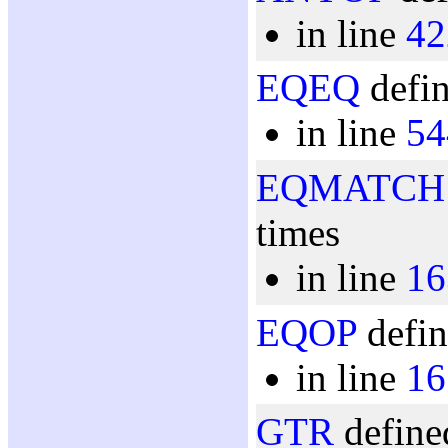
in line
42
EQEQ
defin
in line
54
EQMATCH
times
in line
16
EQOP
defin
in line
16
GTR
define