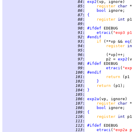
  84
:
exp2
  85
:
register 
char 
  86
:
bool
  87
:
{
  88
:
register 
int 
p1
  89
:
  90
:
#ifdef
  91
:
etraci
(
"exp3 p1
  92
:
#endif
  93
:
if 
(**vp && 
eq
(
  94
:
register 
in
  95
:
  96
:
  97
:
         p2 = 
exp2
  98
:
#ifdef
  99
:
etraci
(
"exp
 100
:
#endif
 101
:
return 
 102
:
}
 103
:
return 
 104
:
}
 105
:
 106
:
exp2a
 107
:
register 
char 
 108
:
bool
 109
:
{
 110
:
register 
int 
p1
 111
:
 112
:
#ifdef
 113
:
etraci
(
"exp2a p