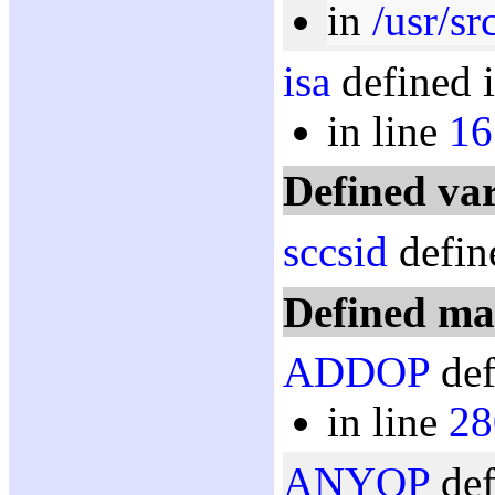
in
/usr/sr
isa
defined i
in line
16
Defined var
sccsid
defin
Defined ma
ADDOP
def
in line
28
ANYOP
def