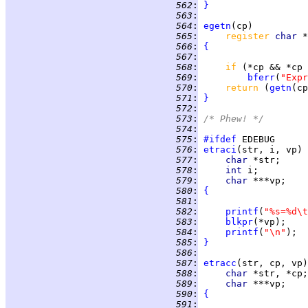
 562
:
}
 563
:
 564
:
egetn
 565
:
register 
char 
 566
:
{
 567
:
 568
:
if 
(*cp && *cp 
 569
:
bferr
(
"Expr
 570
:
return 
(
getn
 571
:
}
 572
:
 573
:
/* Phew! */
 574
:
 575
:
#ifdef
 576
:
etraci
 577
:
char 
 578
:
int 
 579
:
char 
 580
:
{
 581
:
 582
:
printf
(
"%s=%d\t
 583
:
blkpr
 584
:
printf
(
"\n"
 585
:
}
 586
:
 587
:
etracc
 588
:
char 
 589
:
char 
 590
:
{
 591
: