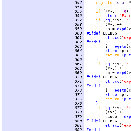
 353
:
register 
char 
 354
:
 355
:
if 
(**vp == 
0
 356
:
bferr
(
"Expr
 357
:
if 
(
eq
(**vp, 
"!
 358
:
 359
:
         cp = 
exp6
 360
:
#ifdef
 361
:
etracc
(
"exp
 362
:
#endif
 363
:
         i = 
egetn
 364
:
xfree
 365
:
return 
(
put
 366
:
}
 367
:
if 
(
eq
(**vp, 
"~
 368
:
 369
:
         cp = 
exp6
 370
:
#ifdef
 371
:
etracc
(
"exp
 372
:
#endif
 373
:
         i = 
egetn
 374
:
xfree
 375
:
return 
(
put
 376
:
}
 377
:
if 
(
eq
(**vp, 
"(
 378
:
 379
:
         ccode = 
exp
 380
:
#ifdef
 381
:
etraci
(
"exp
 382
:
#endif