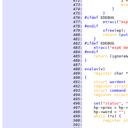
 472
:
                 i =
 473
:
bre
 474
:
}
 475
:
}
 476
:
#ifdef
 477
:
etraci
(
"exp
 478
:
#endif
 479
:
xfree
 480
:
return 
(
put
 481
:
}
 482
:
#ifdef
 483
:
etracc
(
"exp6 de
 484
:
#endif
 485
:
return 
(ignore&
 486
:
}
 487
:
 488
:
evalav
 489
:
register 
char 
 490
:
{
 491
:
struct 
wordent
 492
:
register struct
 493
:
struct 
command
 494
:
register struct
 495
:
 496
:
set
(
"status"
, 
"
 497
:
 498
:
     hp->word = 
""
 499
:
while 
(*v) 
{
 500
:
register st
 501
: