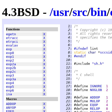
4.3BSD -
/
usr
/
src
/
bin
/
   1
:
/*
Functions
   2
:
 * Copyright (c) 19
   3
:
 * All rights reser
egetn
X
   4
:
 * specifies the te
etracc
X
   5
:
 */
etraci
X
   6
:
evalav
X
   7
:
#ifndef
exp
X
   8
:
static 
char 
*
sccsid
exp0
X
   9
:
#endif
exp1
X
  10
:
exp2
X
  11
:
 #include 
"sh.h"
exp2a
X
  12
:
exp2b
X
  13
:
/*
exp2c
X
  14
:
 * C shell
exp3
X
  15
:
 */
exp3a
X
  16
:
exp4
X
  17
:
 #define 
IGNORE
1  
exp5
X
  18
:
 #define 
NOGLOB
2  
exp6
X
  19
:
isa
X
  20
:
 #define 
ADDOP
1
Macros
  21
:
 #define 
MULOP
2
ADDOP
X
  22
:
 #define 
EQOP
4
ANYOP
X
  23
:
 #define 
RELOP
8
EQEQ
X