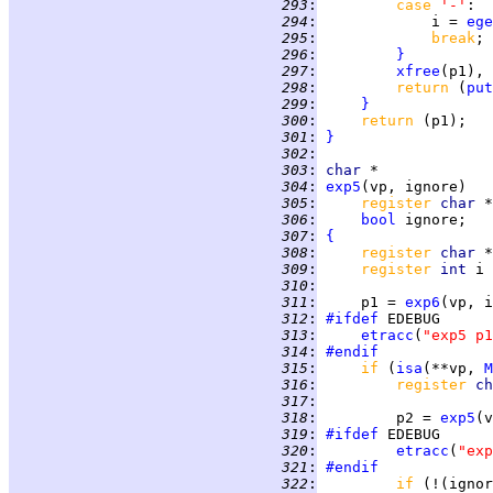
 293
:
case 
'-'
 294
:
             i = 
ege
 295
:
break
 296
:
}
 297
:
xfree
(p1), 
 298
:
return 
(
put
 299
:
}
 300
:
return 
 301
:
}
 302
:
 303
:
char
 304
:
exp5
 305
:
register 
char 
 306
:
bool
 307
:
{
 308
:
register 
char 
 309
:
register 
int 
i 
 310
:
 311
:
     p1 = 
exp6
 312
:
#ifdef
 313
:
etracc
(
"exp5 p1
 314
:
#endif
 315
:
if 
(
isa
(**vp, 
M
 316
:
register 
ch
 317
:
 318
:
         p2 = 
exp5
 319
:
#ifdef
 320
:
etracc
(
"exp
 321
:
#endif
 322
:
if 
(!(ignor