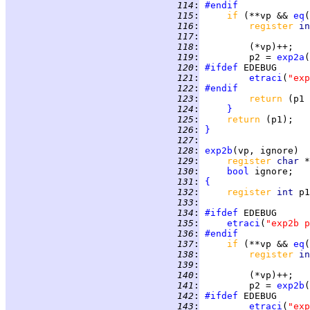
 114
:
#endif
 115
:
if 
(**vp && 
eq
(
 116
:
register 
in
 117
:
 118
:
 119
:
         p2 = 
exp2a
 120
:
#ifdef
 121
:
etraci
(
"exp
 122
:
#endif
 123
:
return 
 124
:
}
 125
:
return 
 126
:
}
 127
:
 128
:
exp2b
 129
:
register 
char 
 130
:
bool
 131
:
{
 132
:
register 
int 
p1
 133
:
 134
:
#ifdef
 135
:
etraci
(
"exp2b p
 136
:
#endif
 137
:
if 
(**vp && 
eq
(
 138
:
register 
in
 139
:
 140
:
 141
:
         p2 = 
exp2b
 142
:
#ifdef
 143
:
etraci
(
"exp