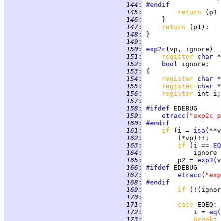
 144
:
#endif
 145
:
return 
 146
:
}
 147
:
return 
 148
:
}
 149
:
 150
:
exp2c
 151
:
register 
char 
 152
:
bool
 153
:
{
 154
:
register 
char 
*
 155
:
register 
char 
 156
:
register 
int 
 157
:
 158
:
#ifdef
 159
:
etracc
(
"exp2c p
 160
:
#endif
 161
:
if 
(i = 
isa
(**v
 162
:
 163
:
if 
(i == 
EQ
 164
:
             ignore 
 165
:
         p2 = 
exp3
 166
:
#ifdef
 167
:
etracc
(
"exp
 168
:
#endif
 169
:
if 
(!(ignor
 170
:
 171
:
case 
EQEQ
 172
:
             i = 
eq
 173
:
break