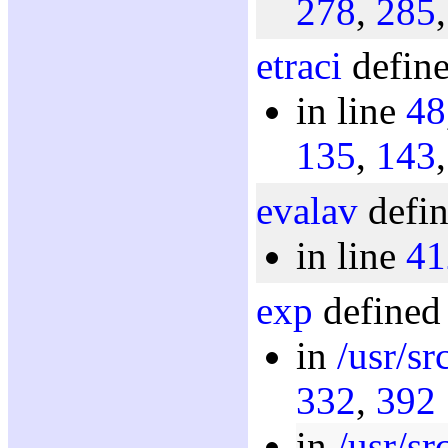
278
,
285
etraci
define
in line
48
135
,
143
evalav
defin
in line
41
exp
defined 
in
/usr/sr
332
,
392
in
/usr/sr