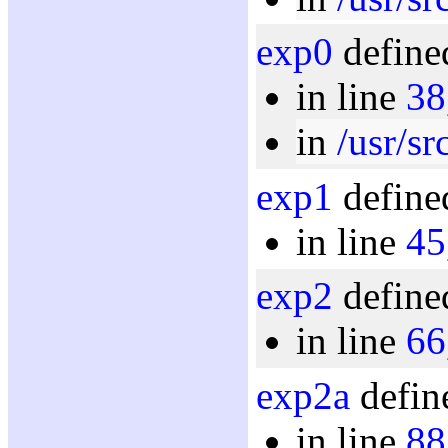
exp0
define
in line
38
in
/usr/sr
exp1
define
in line
45
exp2
define
in line
66
exp2a
defin
in line
88