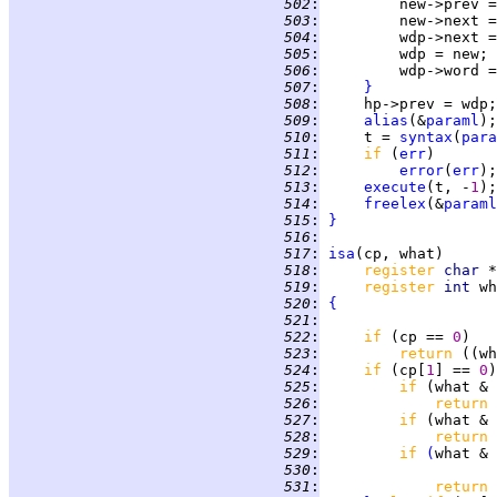
 502
:
 503
:
 504
:
 505
:
 506
:
         wdp->word =
 507
:
}
 508
:
 509
:
alias
(&
paraml
 510
:
     t = 
syntax
(
para
 511
:
if 
(
err
 512
:
error
(
err
 513
:
execute
(t, -
1
 514
:
freelex
(&
paraml
 515
:
}
 516
:
 517
:
isa
 518
:
register 
char 
 519
:
register 
int 
 520
:
{
 521
:
 522
:
if 
(cp == 
0
 523
:
return 
((wh
 524
:
if 
(cp[
1
] == 
0
)
 525
:
if 
(what & 
 526
:
return 
 527
:
if 
(what & 
 528
:
return 
 529
:
if 
(
what & 
 530
:
                    
 531
:
return 