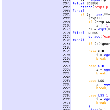
 204
:
#ifdef
 205
:
etracc
(
"exp3 p1
 206
:
#endif
 207
:
if 
(i = 
isa
(**v
 208
:
 209
:
if 
(**vp &&
 210
:
             i |= 
1
 211
:
         p2 = 
exp3
 212
:
#ifdef
 213
:
etracc
(
"exp
 214
:
#endif
 215
:
if 
(!(ignor
 216
:
 217
:
case 
GTR
 218
:
             i = 
ege
 219
:
break
 220
:
 221
:
case 
GTR
|
1
 222
:
             i = 
ege
 223
:
break
 224
:
 225
:
case 
LSS
 226
:
             i = 
ege
 227
:
break
 228
:
 229
:
case 
LSS
|
1
 230
:
             i = 
ege
 231
:
break
 232
:
}