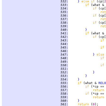
 532
:
}
else if 
(cp[
2
 533
:
if 
(what & 
 534
:
if 
(cp[
 535
:
ret
 536
:
if 
(cp[
 537
:
ret
 538
:
if 
(cp[
 539
:
ret
 540
:
}
 541
:
if 
(what & 
 542
:
if 
(cp[
 543
:
if 
 544
:
 545
:
if 
 546
:
 547
:
}
else 
 548
:
if 
 549
:
 550
:
if 
 551
:
 552
:
}
 553
:
}
 554
:
}
 555
:
if 
(what & 
RELO
 556
:
if 
(*cp == 
 557
:
return 
 558
:
if 
(*cp == 
 559
:
return 
 560
:
}
 561
:
return 
(
0