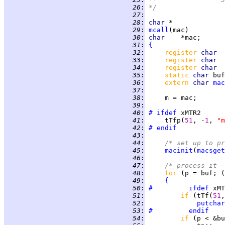
  26
:
*/
  27
:
  28
:
char 
  29
:
mcall
  30
:
char    
  31
:
{
  32
:
register 
char  
  33
:
register 
char  
  34
:
register 
char  
  35
:
static 
char 
buf
  36
:
extern 
char 
mac
  37
:
  38
:
  39
:
  40
:
#	ifdef
  41
:
     tTfp(
51
, -
1
, 
"m
  42
:
#	endif
  43
:
  44
:
/* set up to pr
  45
:
macinit
(
macsget
  46
:
  47
:
/* process it -
  48
:
for 
(p = buf; (
  49
:
{
  50
:
#		ifdef
  51
:
if 
(tTf(
51
,
  52
:
putchar
  53
:
#		endif
  54
:
if 
(p < &bu