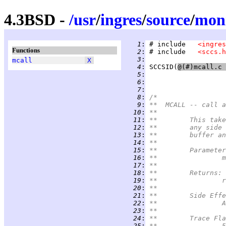
4.3BSD -
/
usr
/
ingres
/
source
/
mon
   1
:
 # include   
<ingres
Functions
   2
:
 # include   
<sccs.h
   3
:
mcall
X
   4
:
SCCSID
(
   5
:
   6
:
   7
:
   8
:
/*
   9
:
**  MCALL -- call a
  10
:
**
  11
:
**	This t
  12
:
**	any si
  13
:
**	buffer 
  14
:
**
  15
:
**	Paramete
  16
:
*
  17
:
**
  18
:
**	Returns:
  19
:
*
  20
:
**
  21
:
**	Side Eff
  22
:
*
  23
:
**
  24
:
**	Trace Fl
  25
:
**	