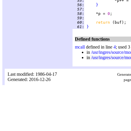
  55
:
  56
:
}
  57
:
  58
:
     *p = 
0
  59
:
  60
:
return 
  61
:
}
Defined functions
mcall
defined in line
4
; used 3
in
/usr/ingres/source/mo
in
/usr/ingres/source/mo
Last modified: 1986-04-17
Generate
Generated: 2016-12-26
page