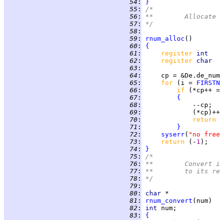
  54
:
}
  55
:
/*
  56
:
**	Alloca
  57
:
*/
  58
:
  59
:
rnum_alloc
  60
:
{
  61
:
register 
int   
  62
:
register 
char  
  63
:
  64
:
     cp = &De.de_num
  65
:
for 
(i = 
FIRSTN
  66
:
if 
(*cp++ =
  67
:
{
  68
:
  69
:
  70
:
return 
  71
:
}
  72
:
syserr
(
"no free
  73
:
return 
(-
1
  74
:
}
  75
:
/*
  76
:
**	Conver
  77
:
**	to its
  78
:
*/
  79
:
  80
:
char
  81
:
rnum_convert
  82
:
int 
  83
:
{