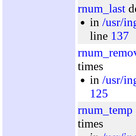
rnum_last
de
in
/usr/i
line
137
rnum_remo
times
in
/usr/i
125
rnum_temp
times