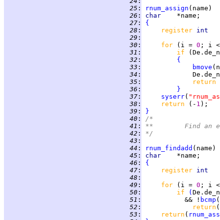
  24
:
  25
:
rnum_assign
  26
:
char    
  27
:
{
  28
:
register 
int   
  29
:
  30
:
for 
(i = 
0
; i <
  31
:
if 
(De.de_n
  32
:
{
  33
:
bmove
  34
:
  35
:
return 
  36
:
}
  37
:
syserr
(
"rnum_as
  38
:
return 
(-
1
  39
:
}
  40
:
/*
  41
:
**	Find a
  42
:
*/
  43
:
  44
:
rnum_findadd
  45
:
char    
  46
:
{
  47
:
register 
int   
  48
:
  49
:
for 
(i = 
0
; i <
  50
:
if 
(
  51
:
           && !
bcmp
(
  52
:
return
  53
:
return
(
rnum_ass