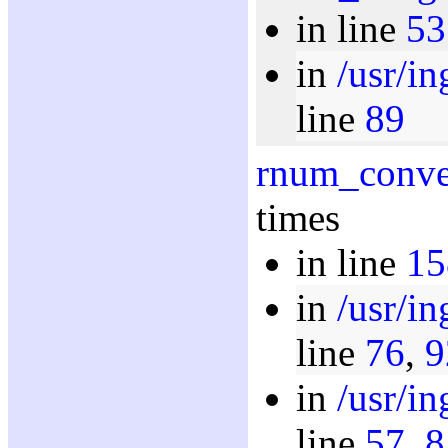
in line
53
in
/usr/i
line
89
rnum_conve
times
in line
15
in
/usr/i
line
76
,
9
in
/usr/i
line
57
,
8