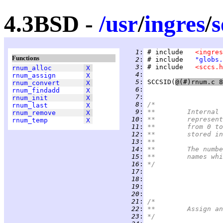
4.3BSD -
/
usr
/
ingres
/
s
   1
:
 # include   
<ingres
Functions
   2
:
 # include   
"globs.
   3
:
 # include   
<sccs.h
rnum_alloc
X
   4
:
rnum_assign
X
   5
:
SCCSID
(
rnum_convert
X
   6
:
rnum_findadd
X
   7
:
rnum_init
X
   8
:
/*
rnum_last
X
   9
:
**	Intern
rnum_remove
X
  10
:
**	repres
rnum_temp
X
  11
:
**	from 0
  12
:
**	stored
  13
:
**
  14
:
**	The nu
  15
:
**	names 
  16
:
*/
  17
:
  18
:
  19
:
  20
:
  21
:
/*
  22
:
**	Assign
  23
:
*/