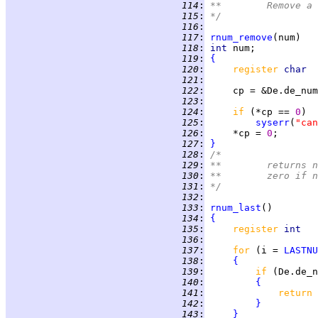
 114
:
**	Remove
 115
:
*/
 116
:
 117
:
rnum_remove
 118
:
int 
 119
:
{
 120
:
register 
char  
 121
:
 122
:
 123
:
 124
:
if 
(*cp == 
0
 125
:
syserr
(
"can
 126
:
     *cp = 
0
 127
:
}
 128
:
/*
 129
:
**	return
 130
:
**	zero if 
 131
:
*/
 132
:
 133
:
rnum_last
 134
:
{
 135
:
register 
int   
 136
:
 137
:
for 
(i = 
LASTNU
 138
:
{
 139
:
if 
 140
:
{
 141
:
return 
 142
:
}
 143
:
}