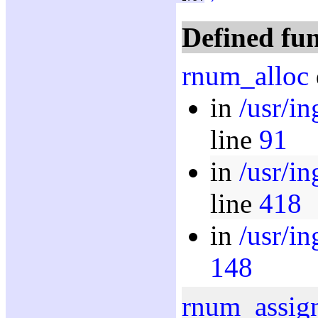
Defined fun
rnum_alloc
in
/usr/i
line
91
in
/usr/i
line
418
in
/usr/i
148
rnum_assig