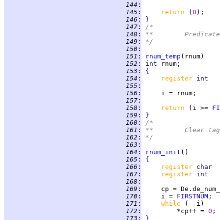
 144
:
 145
:
return 
(
0
 146
:
}
 147
:
/*
 148
:
**	Predic
 149
:
*/
 150
:
 151
:
rnum_temp
 152
:
int 
 153
:
{
 154
:
register 
int   
 155
:
 156
:
 157
:
 158
:
return 
(i >= 
FI
 159
:
}
 160
:
/*
 161
:
**	Clear 
 162
:
*/
 163
:
 164
:
rnum_init
 165
:
{
 166
:
register 
char  
 167
:
register 
int   
 168
:
 169
:
 170
:
     i = 
FIRSTNUM
 171
:
while 
 172
:
         *cp++ = 
0
 173
:
}