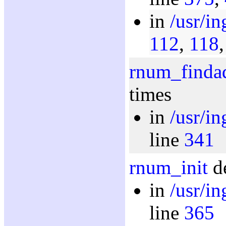
in
/usr/i
112
,
118
rnum_finda
times
in
/usr/i
line
341
rnum_init
de
in
/usr/i
line
365