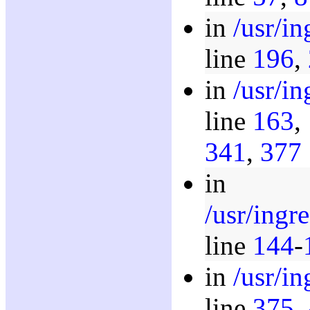
in
/usr/i
line
196
,
in
/usr/i
line
163
,
341
,
377
in
/usr/ingr
line
144
-
in
/usr/i
line
375
,