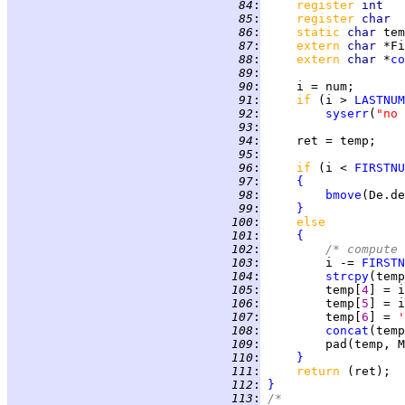
  84
:
register 
int   
  85
:
register 
char  
  86
:
static 
char 
tem
  87
:
extern 
char 
  88
:
extern 
char 
*
co
  89
:
  90
:
  91
:
if 
(i > 
LASTNUM
  92
:
syserr
(
"no 
  93
:
  94
:
  95
:
  96
:
if 
(i < 
FIRSTNU
  97
:
{
  98
:
bmove
  99
:
}
 100
:
else
 101
:
{
 102
:
/* compute 
 103
:
         i -= 
FIRSTN
 104
:
strcpy
(temp
 105
:
         temp[
4
] = i
 106
:
         temp[
5
] = i
 107
:
         temp[
6
] = 
'
 108
:
concat
 109
:
 110
:
}
 111
:
return 
 112
:
}
 113
:
/*