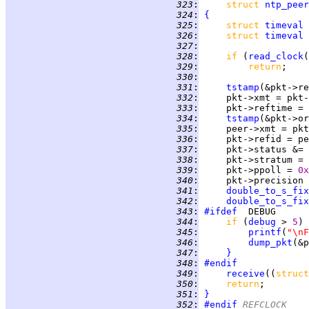
 323
:
struct 
ntp_peer
 324
:
{
 325
:
struct 
timeval
 326
:
struct 
timeval
 327
:
 328
:
if 
(
read_clock
 329
:
return
 330
:
 331
:
tstamp
 332
:
 333
:
 334
:
tstamp
 335
:
 336
:
 337
:
     pkt->status &= 
 338
:
 339
:
     pkt->ppoll = 
0x
 340
:
 341
:
double_to_s_fix
 342
:
double_to_s_fix
 343
:
#ifdef
 344
:
if 
(
debug
 > 
5
) 
 345
:
printf
(
"\nF
 346
:
dump_pkt
(&p
 347
:
}
 348
:
#endif
 349
:
receive
((
struct
 350
:
return
 351
:
}
 352
:
#endif
 REFCLOCK