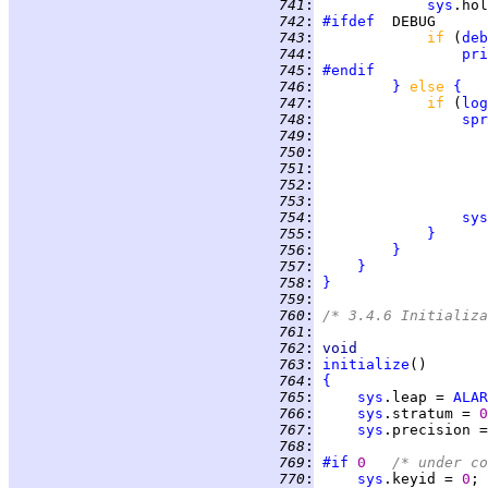
 741
:
sys
.hol
 742
:
#ifdef
 743
:
if 
(
deb
 744
:
pri
 745
:
#endif
 746
:
}
else 
{
 747
:
if 
(
log
 748
:
spr
 749
:
 750
:
 751
:
 752
:
                    
 753
:
                    
 754
:
sys
 755
:
}
 756
:
}
 757
:
}
 758
:
}
 759
:
 760
:
/* 3.4.6 Initializa
 761
:
 762
:
void
 763
:
initialize
 764
:
{
 765
:
sys
.leap = 
ALAR
 766
:
sys
.stratum = 
0
 767
:
sys
.precision =
 768
:
 769
:
#if
0   
/* under co
 770
:
sys
.keyid = 
0