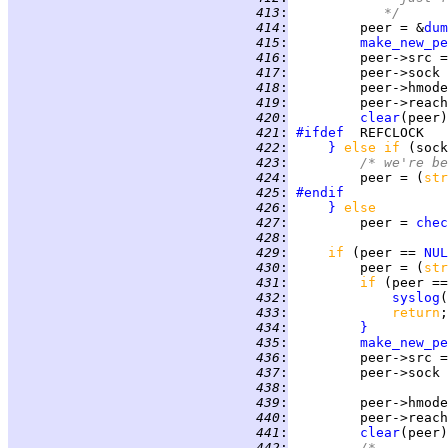
 413
:
		 */
 414
:
         peer = &
dum
 415
:
make_new_pe
 416
:
 417
:
 418
:
         peer->hmode
 419
:
         peer->reach
 420
:
clear
 421
:
#ifdef
 422
:
}
else if 
(sock
 423
:
/* we're be
 424
:
         peer = (
str
 425
:
#endif
 426
:
}
else
 427
:
         peer = 
chec
 428
:
 429
:
if 
(peer == 
NUL
 430
:
         peer = (
str
 431
:
if 
(peer ==
 432
:
syslog
(
 433
:
return
 434
:
}
 435
:
make_new_pe
 436
:
 437
:
         peer->sock 
 438
:
 439
:
         peer->hmode
 440
:
         peer->reach
 441
:
clear
 442
:
/*