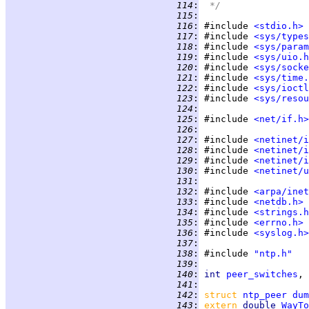
 114
:
 */
 115
:
 116
:
 #include 
<stdio.h>
 117
:
 #include 
<sys/types
 118
:
 #include 
<sys/param
 119
:
 #include 
<sys/uio.h
 120
:
 #include 
<sys/socke
 121
:
 #include 
<sys/time.
 122
:
 #include 
<sys/ioctl
 123
:
 #include 
<sys/resou
 124
:
 125
:
 #include 
<net/if.h>
 126
:
 127
:
 #include 
<netinet/i
 128
:
 #include 
<netinet/i
 129
:
 #include 
<netinet/i
 130
:
 #include 
<netinet/u
 131
:
 132
:
 #include 
<arpa/inet
 133
:
 #include 
<netdb.h>
 134
:
 #include 
<strings.h
 135
:
 #include 
<errno.h>
 136
:
 #include 
<syslog.h>
 137
:
 138
:
 #include 
"ntp.h"
 139
:
 140
:
int 
peer_switches
, 
 141
:
 142
:
struct 
ntp_peer
dum
 143
:
extern 
double 
WayTo