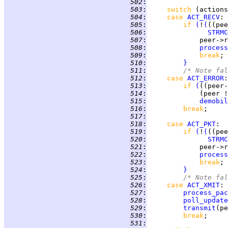
 502
:
 503
:
switch 
(actions
 504
:
case 
ACT_RECV
 505
:
if 
(
!
(
((pee
 506
:
STRMC
 507
:
             peer->r
 508
:
process
 509
:
break
 510
:
}
 511
:
/* Note fal
 512
:
case 
ACT_ERROR
 513
:
if 
(
((peer-
 514
:
             (peer !
 515
:
demobil
 516
:
break
 517
:
 518
:
case 
ACT_PKT
 519
:
if 
(
!
(
((pee
 520
:
STRMC
 521
:
             peer->r
 522
:
process
 523
:
break
 524
:
}
 525
:
/* Note fal
 526
:
case 
ACT_XMIT
 527
:
process_pac
 528
:
poll_update
 529
:
transmit
 530
:
break
 531
: