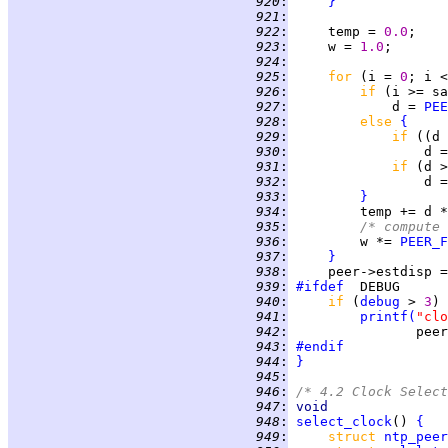
 920
:
}
 921
:
 922
:
     temp = 
0.0
 923
:
     w = 
1.0
 924
:
 925
:
for 
(i = 
0
; i <
 926
:
if 
 927
:
             d = 
PEE
 928
:
else 
{
 929
:
if 
((d 
 930
:
 931
:
if 
(d >
 932
:
                 d =
 933
:
}
 934
:
 935
:
/* compute 
 936
:
         w *= 
PEER_F
 937
:
}
 938
:
 939
:
#ifdef
 940
:
if 
(
debug
 > 
3
 941
:
printf
(
"clo
 942
:
                peer
 943
:
#endif
 944
:
}
 945
:
 946
:
/* 4.2 Clock Select
 947
:
void
 948
:
select_clock
() 
{
 949
:
struct 
ntp_peer