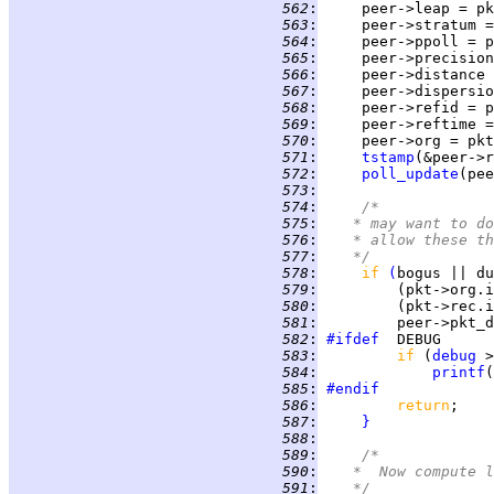
 562
:
     peer->leap = pk
 563
:
 564
:
 565
:
 566
:
 567
:
 568
:
 569
:
 570
:
 571
:
tstamp
 572
:
poll_update
 573
:
 574
:
/*
 575
:
	 * may want to d
 576
:
	 * allow these t
 577
:
	 */
 578
:
if 
(
 579
:
         (pkt->org.i
 580
:
         (pkt->rec.i
 581
:
 582
:
#ifdef
 583
:
if 
(
debug
 >
 584
:
printf
(
 585
:
#endif
 586
:
return
 587
:
}
 588
:
 589
:
/*
 590
:
	 *  Now compute 
 591
:
	 */