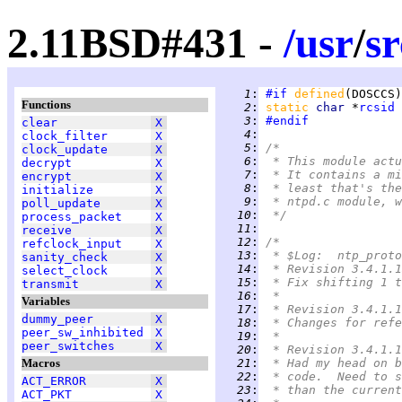
2.11BSD#431 -
/
usr
/
sr
   1
:
#if
defined
(DOSCCS)
Functions
   2
:
static 
char 
*
rcsid
 
   3
:
#endif
clear
X
   4
:
clock_filter
X
   5
:
/*
clock_update
X
   6
:
 * This module actu
decrypt
X
   7
:
 * It contains a mi
encrypt
X
   8
:
 * least that's the
initialize
X
   9
:
 * ntpd.c module, w
poll_update
X
  10
:
 */
process_packet
X
  11
:
receive
X
  12
:
/*
refclock_input
X
  13
:
 * $Log:	ntp_p
sanity_check
X
  14
:
 * Revision 3.4.1.1
select_clock
X
  15
:
 * Fix shifting 1 t
transmit
X
  16
:
 *
Variables
  17
:
 * Revision 3.4.1.1
dummy_peer
X
  18
:
 * Changes for refe
peer_sw_inhibited
X
  19
:
 *
peer_switches
X
  20
:
 * Revision 3.4.1.1
Macros
  21
:
 * Had my head on b
  22
:
 * code.  Need to s
ACT_ERROR
X
  23
:
 * than the current
ACT_PKT
X