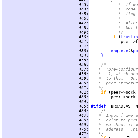
 443
:
		 *  If 
 444
:
		 *  com
 445
:
		 *  fla
 446
:
		 *
 447
:
		 *  Alt
 448
:
		 *  but
 449
:
		 */
 450
:
if 
(
trustin
 451
:
             peer->f
 452
:
 453
:
enqueue
(&
pe
 454
:
}
 455
:
 456
:
/*
 457
:
	 *  "pre-configu
 458
:
	 *  -1, which me
 459
:
	 *  to them.  On
 460
:
	 *  peer structu
 461
:
	 */
 462
:
if 
(peer->sock 
 463
:
 464
:
 465
:
#ifdef
 466
:
/*
 467
:
	 *  Input frame 
 468
:
	 *  exist to per
 469
:
	 *  matched, it 
 470
:
	 *  address.  Th
 471
:
	 */