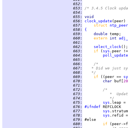
 652
:
 653
:
/* 3.4.5 Clock upda
 654
:
 655
:
void
 656
:
clock_update
 657
:
struct 
ntp_peer
 658
:
{
 659
:
double 
 660
:
extern 
int 
adj_
 661
:
 662
:
select_clock
 663
:
if 
(
sys
.peer !=
 664
:
poll_update
 665
:
 666
:
/*
 667
:
	 * Did we just s
 668
:
	 */
 669
:
if 
((peer == 
sy
 670
:
char 
buf[
20
 671
:
 672
:
/*
 673
:
		 *  Upd
 674
:
		 */
 675
:
sys
 676
:
#ifndef
 677
:
sys
.stratum
 678
:
sys
 679
:
 680
:
if 
(peer->f