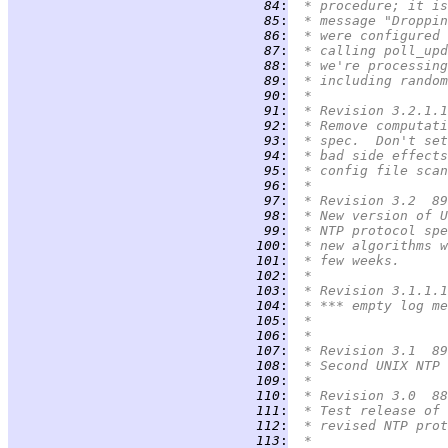
  84
:
 * procedure; it is
  85
:
 * message "Droppin
  86
:
 * were configured 
  87
:
 * calling poll_upd
  88
:
 * we're processing
  89
:
 * including random
  90
:
 *
  91
:
 * Revision 3.2.1.1
  92
:
 * Remove computati
  93
:
 * spec.  Don't set
  94
:
 * bad side effects
  95
:
 * config file scan
  96
:
 *
  97
:
 * Revision 3.2  89
  98
:
 * New version of U
  99
:
 * NTP protocol spe
 100
:
 * new algorithms w
 101
:
 * few weeks.
 102
:
 *
 103
:
 * Revision 3.1.1.1
 104
:
 * *** empty log me
 105
:
 *
 106
:
 *
 107
:
 * Revision 3.1  89
 108
:
 * Second UNIX NTP 
 109
:
 *
 110
:
 * Revision 3.0  88
 111
:
 * Test release of 
 112
:
 * revised NTP prot
 113
:
 *