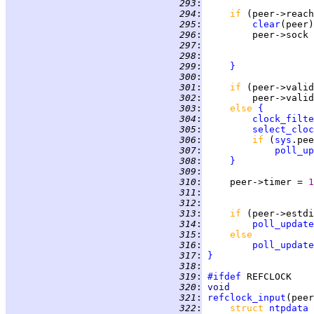
 293
:
 294
:
if 
(peer->reach
 295
:
clear
 296
:
         peer->sock 
 297
:
 298
:
 299
:
}
 300
:
 301
:
if 
(peer->valid
 302
:
 303
:
else 
{
 304
:
clock_filte
 305
:
select_cloc
 306
:
if 
(
sys
.pee
 307
:
poll_up
 308
:
}
 309
:
 310
:
     peer->timer = 
1
 311
:
 312
:
 313
:
if 
(peer->estdi
 314
:
poll_update
 315
:
else
 316
:
poll_update
 317
:
}
 318
:
 319
:
#ifdef
 320
:
void
 321
:
refclock_input
 322
:
struct 
ntpdata