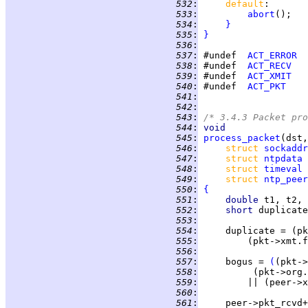
 532
:
default
 533
:
abort
 534
:
}
 535
:
}
 536
:
 537
:
 #undef  
ACT_ERROR
 538
:
 #undef  
ACT_RECV
 539
:
 #undef  
ACT_XMIT
 540
:
 #undef  
ACT_PKT
 541
:
 542
:
 543
:
/* 3.4.3 Packet pro
 544
:
void
 545
:
process_packet
 546
:
struct 
sockaddr
 547
:
struct 
ntpdata
 548
:
struct 
timeval
 549
:
struct 
ntp_peer
 550
:
{
 551
:
double 
 552
:
short 
 553
:
 554
:
 555
:
 556
:
 557
:
     bogus = 
(
 558
:
          (pkt->org.
 559
:
         || (peer->x
 560
:
 561
: