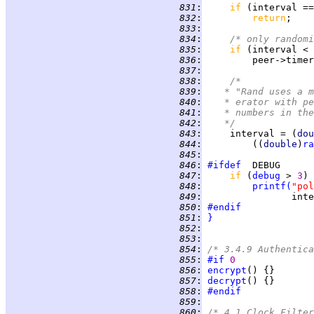
 831
:
if 
 832
:
return
 833
:
 834
:
/* only randomi
 835
:
if 
 836
:
 837
:
 838
:
/*
 839
:
	 * "Rand uses a 
 840
:
	 * erator with p
 841
:
	 * numbers in th
 842
:
	 */
 843
:
     interval = (
dou
 844
:
         ((
double
)
ra
 845
:
 846
:
#ifdef
 847
:
if 
(
debug
 > 
3
 848
:
printf
(
"pol
 849
:
                inte
 850
:
#endif
 851
:
}
 852
:
 853
:
 854
:
/* 3.4.9 Authentica
 855
:
#if
0
 856
:
encrypt
 857
:
decrypt
 858
:
#endif
 859
:
 860
:
/* 4.1 Clock Filter