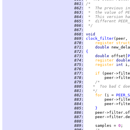
 861
:
/*
 862
:
 *  The previous in
 863
:
 *  the value of PE
 864
:
 *  This version ha
 865
:
 *  different PEER_
 866
:
 */
 867
:
 868
:
void
 869
:
clock_filter
 870
:
register struct
 871
:
double 
 872
:
{
 873
:
double 
offset[
P
 874
:
register 
double
 875
:
register 
int 
 876
:
 877
:
if 
(peer->filte
 878
:
 879
:
/*
 880
:
	 *  Too bad C do
 881
:
	 */
 882
:
for 
(i = 
PEER_S
 883
:
         peer->filte
 884
:
         peer->filte
 885
:
}
 886
:
     peer->filter.of
 887
:
     peer->filter.de
 888
:
 889
:
     samples = 
0
 890
:
/*