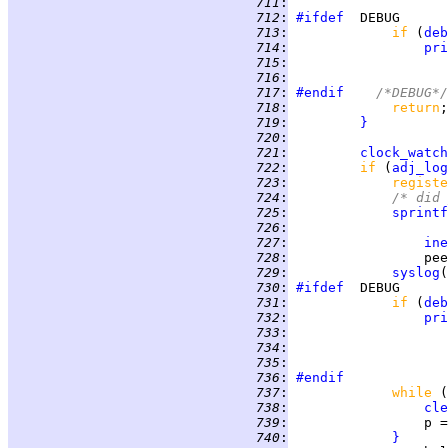
 711
:
                    
 712
:
#ifdef
 713
:
if 
(
deb
 714
:
pri
 715
:
 716
:
 717
:
#endif
	/*DEBUG*/
 718
:
return
 719
:
}
 720
:
 721
:
clock_watch
 722
:
if 
(
adj_log
 723
:
registe
 724
:
/* did 
 725
:
sprintf
 726
:
 727
:
ine
 728
:
                 pee
 729
:
syslog
(
 730
:
#ifdef
 731
:
if 
(
deb
 732
:
pri
 733
:
 734
:
                    
 735
:
 736
:
#endif
 737
:
while 
(
 738
:
cle
 739
:
 740
:
}