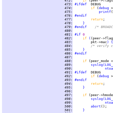
 472
:
if 
(peer->flags
 473
:
#ifdef
 474
:
if 
(
debug
 >
 475
:
printf
(
 476
:
#endif
 477
:
return
 478
:
}
 479
:
#endif
	/* BROAD
 480
:
 481
:
#if
0
 482
:
if 
(
(peer->flag
 483
:
         pkt->mac
)
{
 484
:
/* verify c
 485
:
}
 486
:
#endif
 487
:
 488
:
if 
(peer_mode <
 489
:
syslog
(
LOG_
 490
:
ntoa
 491
:
#ifdef
 492
:
if 
(
debug
 >
 493
:
#endif
 494
:
return
 495
:
}
 496
:
 497
:
if 
(peer->hmode
 498
:
syslog
(
LOG_
 499
:
ntoa
 500
:
abort
 501
:
}