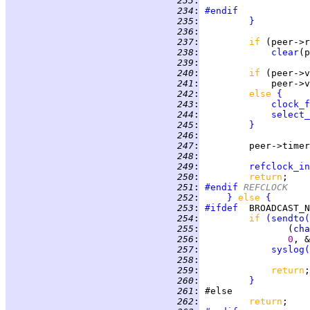
 233
:
                    
 234
:
#endif
 235
:
}
 236
:
 237
:
if 
(peer->r
 238
:
clear
 239
:
 240
:
if 
(peer->v
 241
:
 242
:
else 
{
 243
:
clock_f
 244
:
select_
 245
:
}
 246
:
 247
:
         peer->timer
 248
:
 249
:
refclock_in
 250
:
return
 251
:
#endif
 REFCLOCK
 252
:
}
else 
{
 253
:
#ifdef
 254
:
if 
(
sendto
(
 255
:
                (
cha
 256
:
0
, &
 257
:
syslog
(
 258
:
 259
:
return
 260
:
}
 261
:
 262
:
return