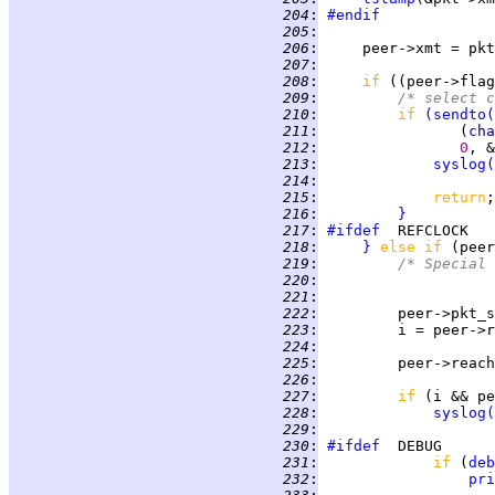
 204
:
#endif
 205
:
 206
:
 207
:
 208
:
if 
((peer->flag
 209
:
/* select c
 210
:
if 
(
sendto
(
 211
:
                (
cha
 212
:
0
, &
 213
:
syslog
(
 214
:
 215
:
return
 216
:
}
 217
:
#ifdef
 218
:
}
else if 
(peer
 219
:
/* Special 
 220
:
 221
:
 222
:
 223
:
         i = peer->r
 224
:
 225
:
         peer->reach
 226
:
 227
:
if 
(i && pe
 228
:
syslog
(
 229
:
                    
 230
:
#ifdef
 231
:
if 
(
deb
 232
:
pri