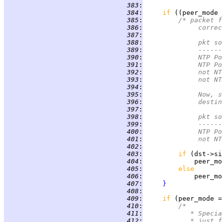
 383
:
 384
:
if 
((peer_mode 
 385
:
/* packet f
 386
:
		   corr
 387
:
 388
:
 389
:
 390
:
 391
:
 392
:
 393
:
 394
:
 395
:
		   Now,
 396
:
		   dest
 397
:
 398
:
 399
:
 400
:
 401
:
 402
:
 403
:
if 
(dst->si
 404
:
             peer_mo
 405
:
else
 406
:
             peer_mo
 407
:
}
 408
:
 409
:
if 
(peer_mode =
 410
:
/*
 411
:
		 * Spec
 412
:
		 * just