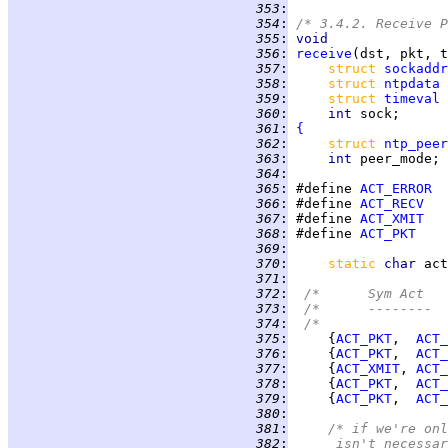
 353
:
 354
:
/* 3.4.2. Receive P
 355
:
void
 356
:
receive
 357
:
struct 
sockaddr
 358
:
struct 
ntpdata
 359
:
struct 
timeval
 360
:
int 
 361
:
{
 362
:
struct 
ntp_peer
 363
:
int 
 364
:
 365
:
 #define 
ACT_ERROR
 366
:
 #define 
ACT_RECV
 367
:
 #define 
ACT_XMIT
 368
:
 #define 
ACT_PKT
 369
:
 370
:
static 
char 
act
 371
:
 372
:
/*      Sym Act   
 373
:
/*      --------  
 374
:
/*                
 375
:
     {
ACT_PKT
,  
ACT_
 376
:
     {
ACT_PKT
,  
ACT_
 377
:
     {
ACT_XMIT
, 
ACT_
 378
:
     {
ACT_PKT
,  
ACT_
 379
:
     {
ACT_PKT
,  
ACT_
 380
:
 381
:
/* if we're onl
 382
:
	   isn't necessa