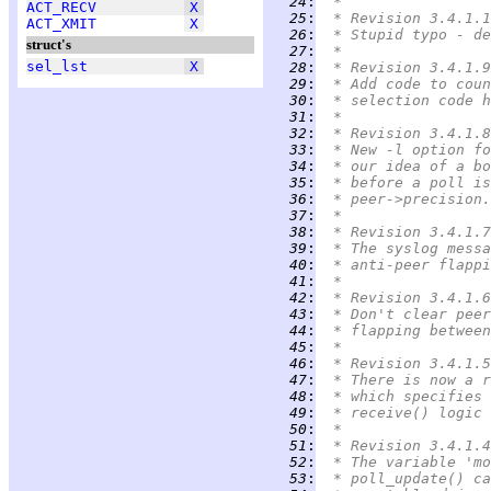
  24
:
 *
ACT_RECV
X
  25
:
 * Revision 3.4.1.1
ACT_XMIT
X
  26
:
 * Stupid typo - de
struct's
  27
:
 *
sel_lst
X
  28
:
 * Revision 3.4.1.9
  29
:
 * Add code to coun
  30
:
 * selection code h
  31
:
 *
  32
:
 * Revision 3.4.1.8
  33
:
 * New -l option fo
  34
:
 * our idea of a bo
  35
:
 * before a poll is
  36
:
 * peer->precision.
  37
:
 *
  38
:
 * Revision 3.4.1.7
  39
:
 * The syslog messa
  40
:
 * anti-peer flappi
  41
:
 *
  42
:
 * Revision 3.4.1.6
  43
:
 * Don't clear peer
  44
:
 * flapping between
  45
:
 *
  46
:
 * Revision 3.4.1.5
  47
:
 * There is now a r
  48
:
 * which specifies 
  49
:
 * receive() logic 
  50
:
 *
  51
:
 * Revision 3.4.1.4
  52
:
 * The variable 'mo
  53
:
 * poll_update() ca