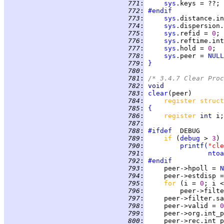
 771
:
sys
 772
:
#endif
 773
:
sys
.distance.in
 774
:
sys
.dispersion.
 775
:
sys
.refid = 
0
 776
:
sys
.reftime.int
 777
:
sys
.hold = 
0
 778
:
sys
.peer = 
NULL
 779
:
}
 780
:
 781
:
/* 3.4.7 Clear Proc
 782
:
void
 783
:
clear
 784
:
register struct
 785
:
{
 786
:
register 
int 
 787
:
 788
:
#ifdef
 789
:
if 
(
debug
 > 
3
 790
:
printf
(
"cle
 791
:
ntoa
 792
:
#endif
 793
:
     peer->hpoll = 
N
 794
:
     peer->estdisp =
 795
:
for 
(i = 
0
; i <
 796
:
         peer->filte
 797
:
     peer->filter.sa
 798
:
     peer->valid = 
0
 799
:
     peer->org.int_p
 800
:
     peer->rec.int_p