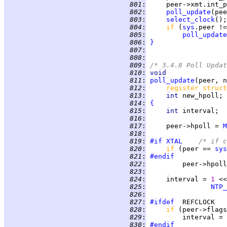
 801
:
     peer->xmt.int_p
 802
:
poll_update
(pee
 803
:
select_clock
 804
:
if 
(
sys
.peer !=
 805
:
poll_update
 806
:
}
 807
:
 808
:
 809
:
/* 3.4.8 Poll Updat
 810
:
void
 811
:
poll_update
 812
:
register struct
 813
:
int 
 814
:
{
 815
:
int 
 816
:
 817
:
     peer->hpoll = 
M
 818
:
 819
:
#if
XTAL
/* if c
 820
:
if 
(peer == 
sys
 821
:
#endif
 822
:
         peer->hpoll
 823
:
 824
:
     interval = 
1 
<<
 825
:
NTP_
 826
:
 827
:
#ifdef
 828
:
if 
(peer->flags
 829
:
         interval = 
 830
:
#endif