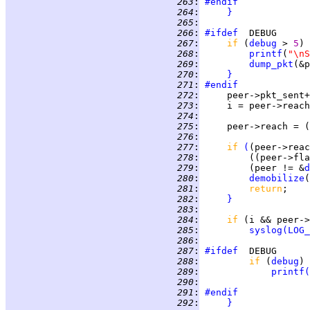
 263
:
#endif
 264
:
}
 265
:
 266
:
#ifdef
 267
:
if 
(
debug
 > 
5
) 
 268
:
printf
(
"\nS
 269
:
dump_pkt
(&p
 270
:
}
 271
:
#endif
 272
:
 273
:
     i = peer->reach
 274
:
 275
:
     peer->reach = (
 276
:
 277
:
if 
(
(peer->reac
 278
:
         ((peer->fla
 279
:
         (peer != &
d
 280
:
demobilize
(
 281
:
return
 282
:
}
 283
:
 284
:
if 
(i && peer->
 285
:
syslog
(
LOG_
 286
:
 287
:
#ifdef
 288
:
if 
(
debug
 289
:
printf
(
 290
:
 291
:
#endif
 292
:
}