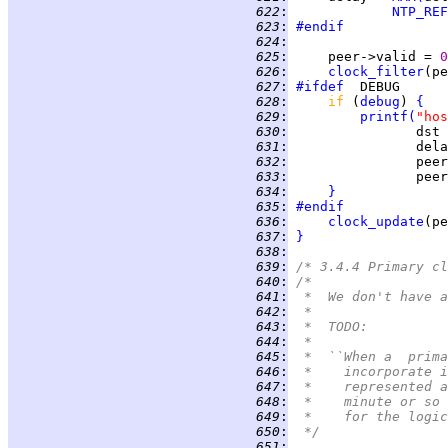
 622
:
NTP_REF
 623
:
#endif
 624
:
 625
:
     peer->valid = 
0
 626
:
clock_filter
(pe
 627
:
#ifdef
 628
:
if 
(
debug
) 
{
 629
:
printf
(
"hos
 630
:
                dst 
 631
:
 632
:
 633
:
                peer
 634
:
}
 635
:
#endif
 636
:
clock_update
(pe
 637
:
}
 638
:
 639
:
/* 3.4.4 Primary cl
 640
:
/*
 641
:
 *  We don't have a
 642
:
 *
 643
:
 *  TODO:
 644
:
 *
 645
:
 *  ``When a  prima
 646
:
 *    incorporate i
 647
:
 *    represented a
 648
:
 *    minute or so 
 649
:
 *    for the logic
 650
:
 */
 651
: