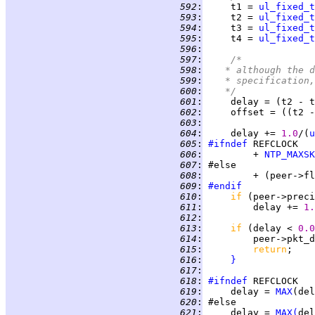
 592
:
     t1 = 
ul_fixed_t
 593
:
     t2 = 
ul_fixed_t
 594
:
     t3 = 
ul_fixed_t
 595
:
     t4 = 
ul_fixed_t
 596
:
 597
:
/*
 598
:
	 * although the 
 599
:
	 * specification
 600
:
	 */
 601
:
 602
:
     offset = ((t2 -
 603
:
 604
:
     delay += 
1.0
/(
u
 605
:
#ifndef
 606
:
         + 
NTP_MAXSK
 607
:
 608
:
         + (peer->fl
 609
:
#endif
 610
:
if 
(peer->preci
 611
:
         delay += 
1.
 612
:
 613
:
if 
(delay < 
0.0
 614
:
 615
:
return
 616
:
}
 617
:
 618
:
#ifndef
 619
:
     delay = 
MAX
(del
 620
:
 621
:
     delay = 
MAX
(
del