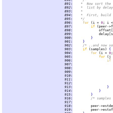
 891
:
	 *  Now sort the
 892
:
	 *  list by dela
 893
:
	 *
 894
:
	 *  First, build
 895
:
	 */
 896
:
for 
(i = 
0
; i <
 897
:
if 
(peer->f
 898
:
 899
:
 900
:
}
 901
:
}
 902
:
/* ..and now so
 903
:
if 
(samples) 
{
 904
:
for 
(i = 
0
;
 905
:
for 
(j 
 906
:
if 
 907
:
 908
:
 909
:
 910
:
 911
:
 912
:
 913
:
}
 914
:
}
 915
:
}
 916
:
/* samples 
 917
:
 918
:
         peer->estde
 919
:
         peer->estof