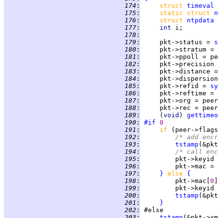
 174
:
struct 
timeval
 175
:
static struct 
n
 176
:
struct 
ntpdata
 177
:
int 
 178
:
 179
:
     pkt->status = 
s
 180
:
     pkt->stratum = 
 181
:
 182
:
     pkt->precision 
 183
:
     pkt->distance =
 184
:
     pkt->dispersion
 185
:
     pkt->refid = 
sy
 186
:
     pkt->reftime = 
 187
:
 188
:
 189
:
     (
void
) 
gettimeo
 190
:
#if
0
 191
:
if 
(peer->flags
 192
:
/* add encr
 193
:
tstamp
 194
:
/* call enc
 195
:
 196
:
 197
:
}
else 
{
 198
:
         pkt->mac[
0
]
 199
:
         pkt->keyid 
 200
:
tstamp
 201
:
}
 202
:
 203
:
tstamp