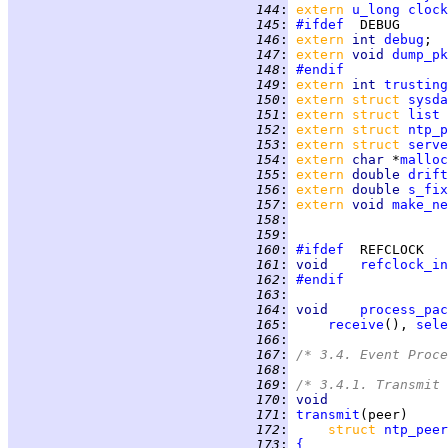
 144
:
extern 
u_long
clock
 145
:
#ifdef
 146
:
extern 
int 
debug
 147
:
extern 
void 
dump_pk
 148
:
#endif
 149
:
extern 
int 
trusting
 150
:
extern struct 
sysda
 151
:
extern struct 
list
 152
:
extern struct 
ntp_p
 153
:
extern struct 
serve
 154
:
extern 
char 
*
malloc
 155
:
extern 
double 
drift
 156
:
extern 
double 
s_fix
 157
:
extern 
void 
make_ne
 158
:
 159
:
 160
:
#ifdef
 161
:
void    
refclock_in
 162
:
#endif
 163
:
 164
:
void    
process_pac
 165
:
receive
(), 
sele
 166
:
 167
:
/* 3.4. Event Proce
 168
:
 169
:
/* 3.4.1. Transmit 
 170
:
void
 171
:
transmit
 172
:
struct 
ntp_peer
 173
:
{