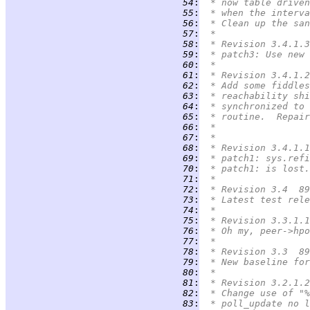
  54
:
 * now table driven
  55
:
 * when the interva
  56
:
 * Clean up the san
  57
:
 *
  58
:
 * Revision 3.4.1.3
  59
:
 * patch3: Use new 
  60
:
 *
  61
:
 * Revision 3.4.1.2
  62
:
 * Add some fiddles
  63
:
 * reachability shi
  64
:
 * synchronized to 
  65
:
 * routine.  Repair
  66
:
 *
  67
:
 *
  68
:
 * Revision 3.4.1.1
  69
:
 * patch1: sys.refi
  70
:
 * patch1: is lost.
  71
:
 *
  72
:
 * Revision 3.4  89
  73
:
 * Latest test rele
  74
:
 *
  75
:
 * Revision 3.3.1.1
  76
:
 * Oh my, peer->hpo
  77
:
 *
  78
:
 * Revision 3.3  89
  79
:
 * New baseline for
  80
:
 *
  81
:
 * Revision 3.2.1.2
  82
:
 * Change use of "%
  83
:
 * poll_update no l