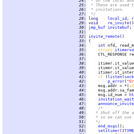
  24
:
 * on the local and
  25
:
 * These are used t
  26
:
 * invitations.
  27
:
 */
  28
:
long    
local_id
, 
r
  29
:
void    
re_invite
  30
:
jmp_buf
invitebuf
  31
:
  32
:
invite_remote
  33
:
{
  34
:
int 
  35
:
struct 
itimerva
  36
:
  37
:
  38
:
     itimer.it_value
  39
:
     itimer.it_value
  40
:
  41
:
if 
(
listen
(
sock
  42
:
p_error
(
"Er
  43
:
     msg.addr = *(
st
  44
:
     msg.addr.sa_fam
  45
:
     msg.id_num = 
ht
  46
:
invitation_wait
  47
:
announce_invite
  48
:
/*
  49
:
	 * Shut off the 
  50
:
	 * so we can use
  51
:
	 */
  52
:
end_msgs
  53
:
setitimer
(
ITIME