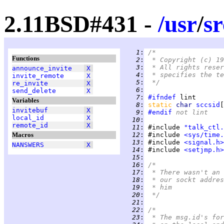
2.11BSD#431 -
/
usr
/
sr
   1
:
/*
Functions
   2
:
 * Copyright (c) 19
   3
:
 * All rights reser
announce_invite
X
   4
:
 * specifies the te
invite_remote
X
   5
:
 */
re_invite
X
   6
:
send_delete
X
   7
:
#ifndef
Variables
   8
:
static 
char 
sccsid
[
invitebuf
X
   9
:
#endif
 not lint
local_id
X
  10
:
remote_id
X
  11
:
 #include 
"talk_ctl.
Macros
  12
:
 #include 
<sys/time.
  13
:
 #include 
<signal.h>
NANSWERS
X
  14
:
 #include 
<setjmp.h>
  15
:
  16
:
/*
  17
:
 * There wasn't an 
  18
:
 * our sockt addres
  19
:
 * him
  20
:
 */
  21
:
  22
:
/*
  23
:
 * The msg.id's for