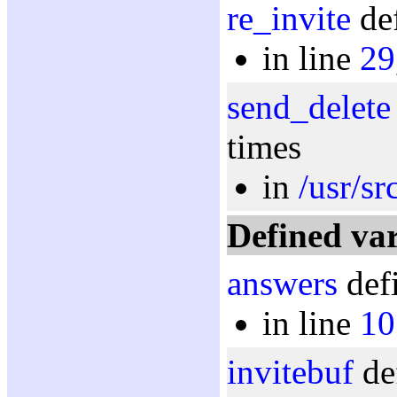
re_invite
def
in line
29
send_delete
times
in
/usr/sr
Defined var
answers
defi
in line
10
invitebuf
de