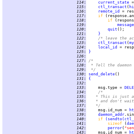
 114
:
current_state
 =
 115
:
ctl_transact
(
hi
 116
:
remote_id
 117
:
if 
(response.an
 118
:
if 
(respons
 119
:
message
 120
:
quit
 121
:
}
 122
:
/* leave the ac
 123
:
ctl_transact
(
my
 124
:
local_id
 125
:
}
 126
:
 127
:
/*
 128
:
 * Tell the daemon 
 129
:
 */
 130
:
send_delete
 131
:
{
 132
:
 133
:
     msg.type = 
DELE
 134
:
/*
 135
:
	 * This is just 
 136
:
	 * and don't wai
 137
:
	 */
 138
:
     msg.id_num = 
ht
 139
:
daemon_addr
.sin
 140
:
if 
(
sendto
(
ctl_
 141
:
sizeof 
(
dae
 142
:
perror
(
"sen
 143
:
     msg.id_num = 
ht