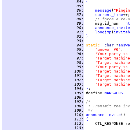
  84
:
{
  85
:
  86
:
message
(
"Ringin
  87
:
current_line
  88
:
/* force a re-a
  89
:
     msg.id_num = 
ht
  90
:
announce_invite
  91
:
longjmp
(
inviteb
  92
:
}
  93
:
  94
:
static  
char 
*
answe
  95
:
"answer #0"
,   
  96
:
"Your party is 
  97
:
"Target machine
  98
:
"Target machine
  99
:
"Your party is 
 100
:
"Target machine
 101
:
"Target machin
 102
:
"Target machine
 103
:
"Target machin
 104
:
}
 105
:
 #define 
NANSWERS
   
 106
:
 107
:
/*
 108
:
 * Transmit the inv
 109
:
 */
 110
:
announce_invite
 111
:
{
 112
:
 113
: