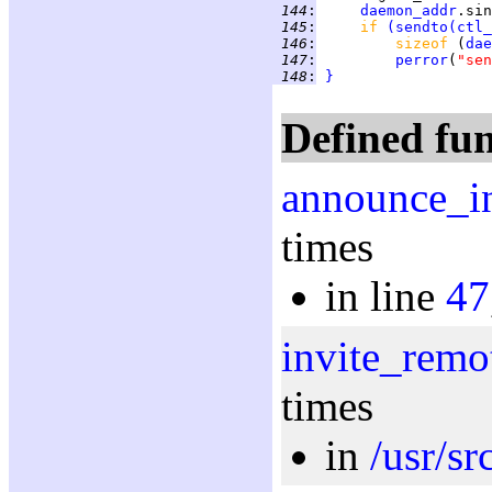
 144
:
daemon_addr
.sin
 145
:
if 
(
sendto
(
ctl_
 146
:
sizeof 
(
dae
 147
:
perror
(
"sen
 148
:
}
Defined fun
announce_in
times
in line
47
invite_remo
times
in
/usr/sr