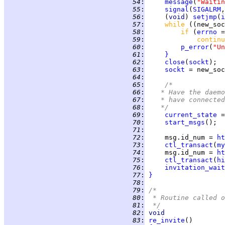
  54
:
message
(
"Waitin
  55
:
signal
(
SIGALRM
,
  56
:
     (
void
) 
setjmp
(
i
  57
:
while 
((new_soc
  58
:
if 
(
errno
 =
  59
:
continu
  60
:
p_error
(
"Un
  61
:
}
  62
:
close
(
sockt
  63
:
sockt
  64
:
  65
:
/*
  66
:
	 * Have the daem
  67
:
	 * have connecte
  68
:
	 */
  69
:
current_state
 =
  70
:
start_msgs
  71
:
  72
:
     msg.id_num = 
ht
  73
:
ctl_transact
(
my
  74
:
     msg.id_num = 
ht
  75
:
ctl_transact
(
hi
  76
:
invitation_wait
  77
:
}
  78
:
  79
:
/*
  80
:
 * Routine called o
  81
:
 */
  82
:
void
  83
:
re_invite