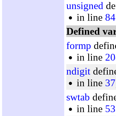
unsigned
de
in line
84
Defined var
formp
defin
in line
20
ndigit
defin
in line
37
swtab
define
in line
53