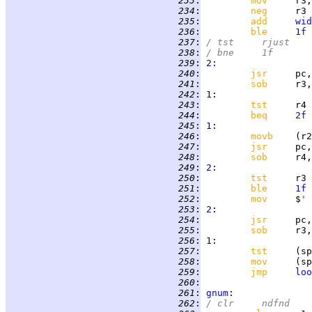
 233
:
mov     
 234
:
neg     
 235
:
add     
wid
 236
:
ble     
1f
 237
:
/	tst	rjust
 238
:
/	bne	1f
 239
:
2
 240
:
jsr     
pc,
 241
:
sob     
r3,
 242
:
1
 243
:
tst     
 244
:
beq     
2f
 245
:
1
 246
:
movb    
 247
:
jsr     
pc,
 248
:
sob     
r4,
 249
:
2
 250
:
tst     
 251
:
ble     
1f
 252
:
mov     
$
' 
 253
:
2
 254
:
jsr     
pc,
 255
:
sob     
r3,
 256
:
1
 257
:
tst     
 258
:
mov     
 259
:
jmp     
loo
 260
:
 261
:
gnum
 262
:
/	clr	ndfnd