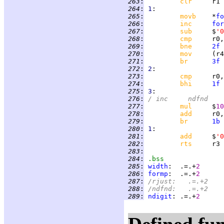
 263
:
clr     
 264
:
1
 265
:
movb    
*
fo
 266
:
inc     
for
 267
:
sub     
$
'0
 268
:
cmp     
r0,
 269
:
bne     
2f
 270
:
mov     
 271
:
br      
3f
 272
:
2
 273
:
cmp     
r0,
 274
:
bhi     
1f
 275
:
3
 276
:
/	inc	ndfnd
 277
:
mul     
$
10
 278
:
add     
 279
:
br      
1b
 280
:
1
 281
:
add     
$
'0
 282
:
rts     
 283
:
 284
:
.bss
 285
:
width
:  .=.+
2
 286
:
formp
:  .=.+
2
 287
:
/rjust:	.=.+2
 288
:
/ndfnd:	.=.+2
 289
:
ndigit
: .=.+
2