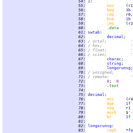
  54
:
1
  55
:
mov     
  56
:
beq     
3b
  57
:
cmp     
  58
:
bne     
1b
  59
:
jmp     
  60
:
.data
  61
:
swtab
  62
:
decimal
;   
  63
:
/	octa
  64
:
/	hex
  65
:
/	floa
  66
:
/	scie
  67
:
charac
;    
  68
:
string
;    
  69
:
longorunsg
;
  70
:
/	unsig
  71
:
/	remo
  72
:
0
;  
0
  73
:
.text
  74
:
  75
:
decimal
  76
:
mov     
  77
:
bge     
1f
  78
:
neg     
  79
:
movb    
$
'-
  80
:
br      
1f
  81
:
  82
:
longorunsg
  83
:
cmpb    
*
fo