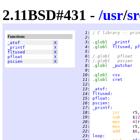
2.11BSD#431 -
/
usr
/
sr
   1
:
/ C library -- prin
Functions
   2
:
   3
:
.globl  
_printf
_atof
X
   4
:
.globl  
fltused
, 
pf
_printf
X
   5
:
fltused
X
   6
:
/.globl	pfloat
pfloat
X
   7
:
/.globl	pscien
pscien
X
   8
:
.globl  
_putchar
   9
:
  10
:
.globl  
csv
  11
:
.globl  
cret
  12
:
  13
:
_atof
  14
:
fltused
  15
:
pfloat
  16
:
pscien
  17
:
_printf
  18
:
jsr     
r5,
  19
:
sub     
$
12
  20
:
mov     
4
(r
  21
:
mov     
  22
:
add     
$
6
,
  23
:
loop