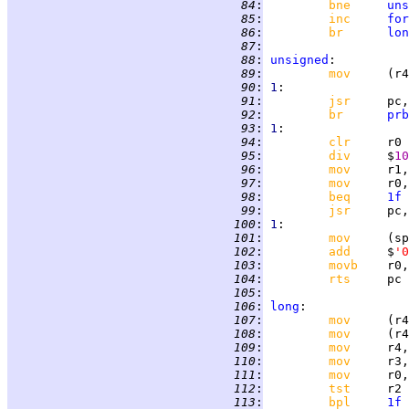
  84
:
bne     
uns
  85
:
inc     
for
  86
:
br      
lon
  87
:
  88
:
unsigned
  89
:
mov     
  90
:
1
  91
:
jsr     
pc,
  92
:
br      
prb
  93
:
1
  94
:
clr     
  95
:
div     
$
10
  96
:
mov     
  97
:
mov     
  98
:
beq     
1f
  99
:
jsr     
pc,
 100
:
1
 101
:
mov     
 102
:
add     
$
'0
 103
:
movb    
 104
:
rts     
 105
:
 106
:
long
 107
:
mov     
 108
:
mov     
 109
:
mov     
 110
:
mov     
 111
:
mov     
 112
:
tst     
 113
:
bpl     
1f