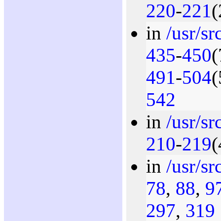
220
-
221
(
in
/usr/sr
435
-
450
(
491
-
504
(
542
in
/usr/s
210
-
219
(
in
/usr/sr
78
,
88
,
9
297
,
319