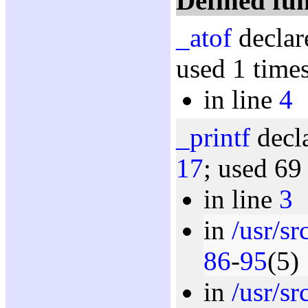
Defined fun
_atof
declar
used 1 time
in line
4
_printf
decla
17
; used 69
in line
3
in
/usr/sr
86
-
95
(5)
in
/usr/s