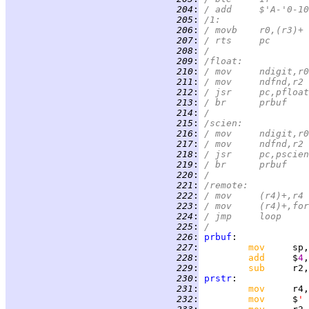
 204
:
/	add	$'A-'0-
 205
:
/1:
 206
:
/	movb	r0,(r3)+
 207
:
/	rts	pc
 208
:
/
 209
:
/float:
 210
:
/	mov	ndigit,r0
 211
:
/	mov	ndfnd,r2
 212
:
/	jsr	pc,pfloat
 213
:
/	br	prbuf
 214
:
/
 215
:
/scien:
 216
:
/	mov	ndigit,r0
 217
:
/	mov	ndfnd,r2
 218
:
/	jsr	pc,pscien
 219
:
/	br	prbuf
 220
:
/
 221
:
/remote:
 222
:
/	mov	(r4)+,r4
 223
:
/	mov	(r4)+,f
 224
:
/	jmp	loop
 225
:
/
 226
:
prbuf
 227
:
mov     
 228
:
add     
$
4
 229
:
sub     
 230
:
prstr
 231
:
mov     
 232
:
mov     
$
' 