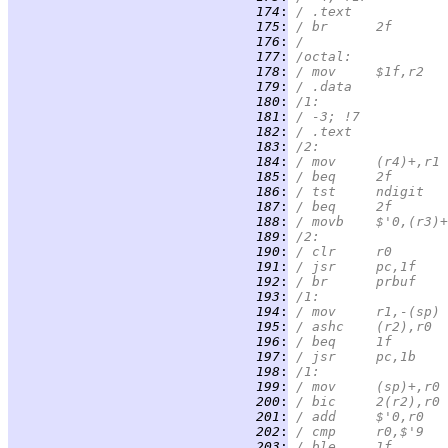
 174
:
/	.text
 175
:
/	br	2f
 176
:
/
 177
:
/octal:
 178
:
/	mov	$1f,r2
 179
:
/	.data
 180
:
/1:
 181
:
/	-3; !7
 182
:
/	.text
 183
:
/2:
 184
:
/	mov	(r4)+,r1
 185
:
/	beq	2f
 186
:
/	tst	ndigit
 187
:
/	beq	2f
 188
:
/	movb	$'0,(r3)+
 189
:
/2:
 190
:
/	clr	r0
 191
:
/	jsr	pc,1f
 192
:
/	br	prbuf
 193
:
/1:
 194
:
/	mov	r1,-(sp)
 195
:
/	ashc	(r2),r0
 196
:
/	beq	1f
 197
:
/	jsr	pc,1b
 198
:
/1:
 199
:
/	mov	(sp)+,r0
 200
:
/	bic	2(r2),r0
 201
:
/	add	$'0,r0
 202
:
/	cmp	r0,$'9
 203
:
/	ble	1f