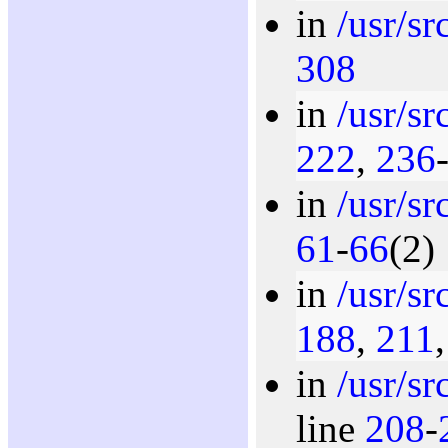
in
/usr/s
308
in
/usr/sr
222
,
236
in
/usr/sr
61
-
66
(2)
in
/usr/sr
188
,
211
in
/usr/sr
line
208
-