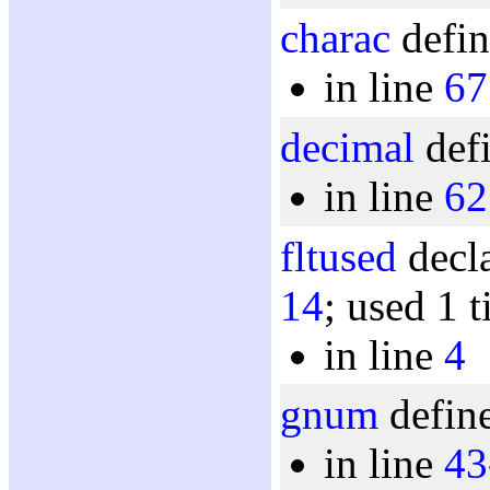
charac
defin
in line
67
decimal
defi
in line
62
fltused
decla
14
; used 1 
in line
4
gnum
define
in line
43