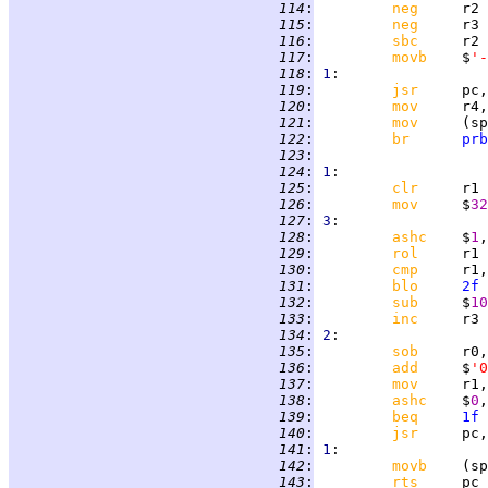
 114
:
neg     
 115
:
neg     
 116
:
sbc     
 117
:
movb    
$
'-
 118
:
1
 119
:
jsr     
pc,
 120
:
mov     
 121
:
mov     
 122
:
br      
prb
 123
:
 124
:
1
 125
:
clr     
 126
:
mov     
$
32
 127
:
3
 128
:
ashc    
$
1
 129
:
rol     
 130
:
cmp     
r1,
 131
:
blo     
2f
 132
:
sub     
$
10
 133
:
inc     
 134
:
2
 135
:
sob     
r0,
 136
:
add     
$
'0
 137
:
mov     
 138
:
ashc    
$
0
 139
:
beq     
1f
 140
:
jsr     
pc,
 141
:
1
 142
:
movb    
 143
:
rts     