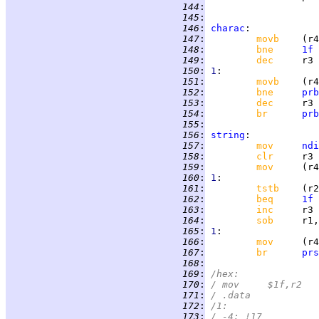
 144
:
 145
:
 146
:
charac
 147
:
movb    
 148
:
bne     
1f
 149
:
dec     
 150
:
1
 151
:
movb    
 152
:
bne     
prb
 153
:
dec     
 154
:
br      
prb
 155
:
 156
:
string
 157
:
mov     
ndi
 158
:
clr     
 159
:
mov     
 160
:
1
 161
:
tstb    
 162
:
beq     
1f
 163
:
inc     
 164
:
sob     
r1,
 165
:
1
 166
:
mov     
 167
:
br      
prs
 168
:
 169
:
/hex:
 170
:
/	mov	$1f,r2
 171
:
/	.data
 172
:
/1:
 173
:
/	-4; !17