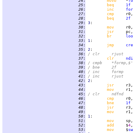
  24
:
movb    
*
fo
  25
:
beq     
1f
  26
:
inc     
for
  27
:
cmp     
r0,
  28
:
beq     
2f
  29
:
3
  30
:
mov     
  31
:
jsr     
pc,
  32
:
br      
loo
  33
:
1
  34
:
jmp     
cre
  35
:
2
  36
:
/	clr	rjust
  37
:
clr     
ndi
  38
:
/	cmpb	*formp,$
  39
:
/	bne	2f
  40
:
/	inc	formp
  41
:
/	inc	rjust
  42
:
2
  43
:
jsr     
r3,
  44
:
mov     
r1,
  45
:
/	clr	ndfnd
  46
:
cmp     
r0,
  47
:
bne     
1f
  48
:
jsr     
r3,
  49
:
mov     
r1,
  50
:
1
  51
:
mov     
  52
:
add     
$
4
  53
:
mov     
$
sw