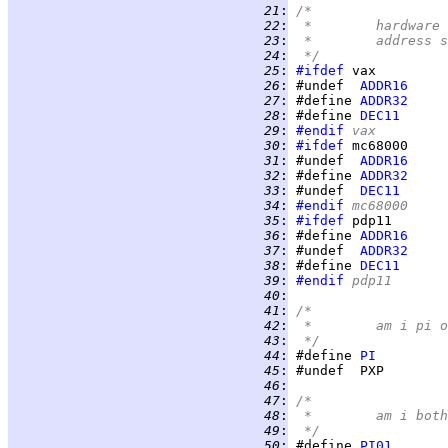
  21
:
/*
  22
:
 *	hardwar
  23
:
 *	addres
  24
:
 */
  25
:
#ifdef
  26
:
 #undef  
ADDR16
  27
:
 #define 
ADDR32
  28
:
 #define 
DEC11
  29
:
#endif
 vax
  30
:
#ifdef
  31
:
 #undef  
ADDR16
  32
:
 #define 
ADDR32
  33
:
 #undef  
DEC11
  34
:
#endif
 mc68000
  35
:
#ifdef
  36
:
 #define 
ADDR16
  37
:
 #undef  
ADDR32
  38
:
 #define 
DEC11
  39
:
#endif
 pdp11
  40
:
  41
:
/*
  42
:
 *	am i pi
  43
:
 */
  44
:
 #define 
PI
  45
:
  46
:
  47
:
/*
  48
:
 *	am i b
  49
:
 */
  50
:
 #define 
PI01