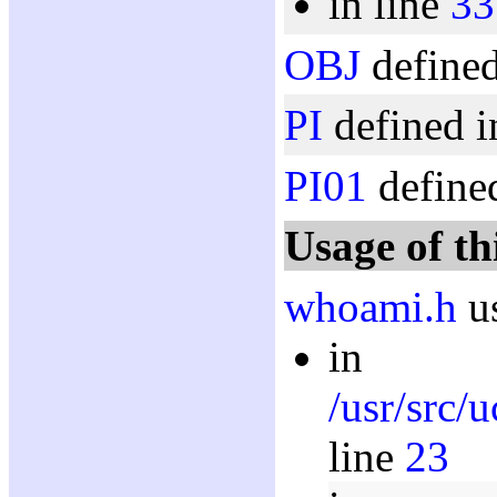
in line
33
OBJ
defined
PI
defined i
PI01
defined
Usage of th
whoami.h
us
in
/usr/src/
line
23