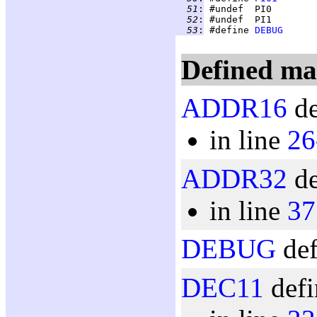
  51
:
  52
:
  53
:
 #define 
DEBUG
Defined ma
ADDR16
de
in line
26
ADDR32
de
in line
37
DEBUG
def
DEC11
defi