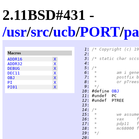
2.11BSD#431 -
/
usr
/
src
/
ucb
/
PORT
/
pa
   1
:
/* Copyright (c) 19
Macros
   2
:
   3
:
/* static	
ADDR16
X
   4
:
ADDR32
X
   5
:
/*
DEBUG
X
   6
:
 *	am i g
DEC11
X
   7
:
 *	postfi
OBJ
X
   8
:
 *	or pTre
PI
X
   9
:
 */
PI01
X
  10
:
 #define 
OBJ
  11
:
  12
:
  13
:
  14
:
/*
  15
:
 *	we ass
  16
:
 
  17
:
 
  18
:
 
  19
:
 */
  20
: