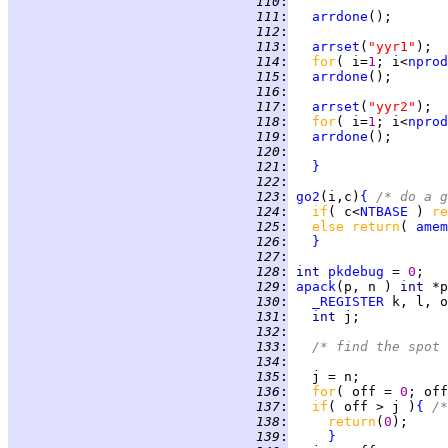
 110
:
 111
:
arrdone
 112
:
 113
:
arrset
(
"yyr1"
 114
:
for
( i=
1
; i<
nprod
 115
:
arrdone
 116
:
 117
:
arrset
(
"yyr2"
 118
:
for
( i=
1
; i<
nprod
 119
:
arrdone
 120
:
 121
:
}
 122
:
 123
:
go2
(i,c)
{
/* do a g
 124
:
if
( c<
NTBASE
 ) 
re
 125
:
else return
( 
amem
 126
:
}
 127
:
 128
:
int 
pkdebug
 = 
0
 129
:
apack
(p, n ) 
int 
*p
 130
:
_REGISTER
 131
:
int 
 132
:
 133
:
/* find the spot 
 134
:
 135
:
 136
:
for
( off = 
0
; off
 137
:
if
( off > j )
{
/*
 138
:
return
(
0
 139
:
}