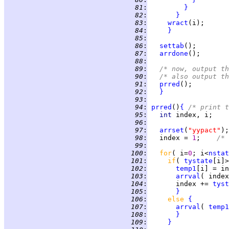
  81
:
}
  82
:
}
  83
:
wract
  84
:
}
  85
:
  86
:
settab
  87
:
arrdone
  88
:
  89
:
/* now, output th
  90
:
/* also output th
  91
:
prred
  92
:
}
  93
:
  94
:
prred
()
{
/* print t
  95
:
int 
  96
:
  97
:
arrset
(
"yypact"
  98
:
   index = 
1
;    
/* 
  99
:
 100
:
for
( i=
0
; i<
nstat
 101
:
if
( 
tystate
[i]>
 102
:
temp1
 103
:
arrval
 104
:
       index += 
tyst
 105
:
}
 106
:
else 
{
 107
:
arrval
( 
temp1
 108
:
}
 109
:
}