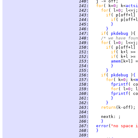
 140
:
 141
:
for
( k=
0
; k<
actsi
 142
:
for
( l=
0
; l<=j;
 143
:
if
( p[off+l] 
 144
:
if
( p[off+l
 145
:
}
 146
:
}
 147
:
if
( 
pkdebug
 ){ 
 148
:
/* we have foun
 149
:
for
( l=
0
; l<=j;
 150
:
if
( p[off+l] 
 151
:
if
( k+l >= 
 152
:
if
( k+l >= 
 153
:
amem
 154
:
}
 155
:
}
 156
:
if
( 
pkdebug
 )
{
 157
:
for
( k=
0
; k<
m
 158
:
fprintf
( co
 159
:
for
( l=
0
; l
 160
:
fprintf
( co
 161
:
}
 162
:
}
 163
:
return
 164
:
 165
:
nextk
 166
:
}
 167
:
error
(
"no space i
 168
:
}
 169
: