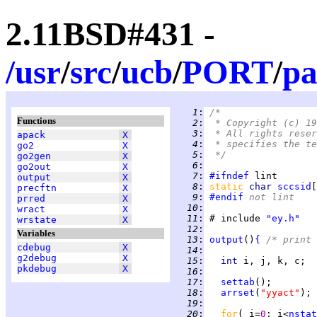
2.11BSD#431 -
/
usr
/
src
/
ucb
/
PORT
/
pa
   1
:
/*
Functions
   2
:
 * Copyright (c) 19
   3
:
 * All rights reser
apack
X
   4
:
 * specifies the te
go2
X
   5
:
 */
go2gen
X
   6
:
go2out
X
   7
:
#ifndef
output
X
   8
:
static 
char 
sccsid
[
precftn
X
   9
:
#endif
 not lint
prred
X
  10
:
wract
X
  11
:
 # include 
"ey.h"
wrstate
X
  12
:
Variables
  13
:
output
()
{
/* print 
cdebug
X
  14
:
g2debug
X
  15
:
int 
pkdebug
X
  16
:
  17
:
settab
  18
:
arrset
(
"yyact"
  19
:
  20
:
for
( i=
0
; i<
nstat