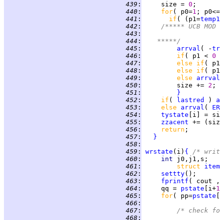
 439
:
     size = 
0
 440
:
for
( p0=
1
; p0<=
 441
:
if
( (p1=
temp1
 442
:
/***** UCB MOD 
 443
:
	
 444
:
	 *****/
 445
:
arrval
( -
tr
 446
:
if
( p1 < 
0 
 447
:
else if
( p1
 448
:
else if
( p1
 449
:
else 
arrval
 450
:
         size += 
2
 451
:
}
 452
:
if
( 
lastred
 ) 
a
 453
:
else 
arrval
( 
ER
 454
:
tystate
[i] = si
 455
:
zzacent
 += (siz
 456
:
return
 457
:
}
 458
:
 459
:
wrstate
(i)
{
/* writ
 460
:
int 
 461
:
struct 
item
 462
:
settty
 463
:
fprintf
( cout ,
 464
:
     qq = 
pstate
[i+
1
 465
:
for
( pp=
pstate
[
 466
:
 467
:
/* check fo
 468
: