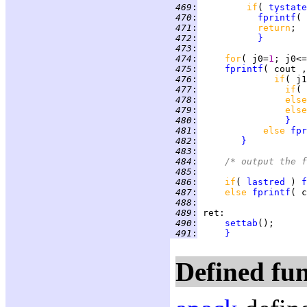
 469
:
if
( 
tystate
 470
:
fprintf
( 
 471
:
return
 472
:
}
 473
:
 474
:
for
( j0=
1
; j0<=
 475
:
fprintf
( cout ,
 476
:
if
( j1
 477
:
if
( 
 478
:
else
 479
:
else
 480
:
}
 481
:
else 
fpr
 482
:
}
 483
:
 484
:
/* output the f
 485
:
 486
:
if
( 
lastred
 ) 
f
 487
:
else 
fprintf
( c
 488
:
 489
:
ret
 490
:
settab
 491
:
}
Defined fun