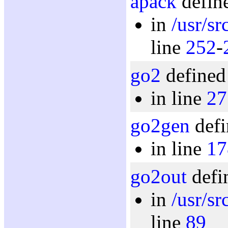
apack
define
in
/usr/s
line
252
-
go2
defined
in line
27
go2gen
defi
in line
17
go2out
defi
in
/usr/s
line
89