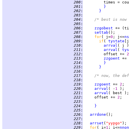
 200
:
 201
:
}
 202
:
}
 203
:
 204
:
/* best is now 
 205
:
 206
:
zzgobest
 += (ti
 207
:
settab
 208
:
for
( j=
0
; j<=
ns
 209
:
if
( 
tystate
[j
 210
:
arrval
 211
:
arrval
( 
tys
 212
:
         offset += 
2
 213
:
zzgoent
 += 
 214
:
}
 215
:
}
 216
:
 217
:
/* now, the de
 218
:
 219
:
zzgoent
 += 
2
 220
:
arrval
( -
1 
 221
:
arrval
 222
:
     offset += 
2
 223
:
 224
:
}
 225
:
 226
:
arrdone
 227
:
 228
:
arrset
(
"yypgo"
 229
:
for
( i=
1
; i<=
nnon