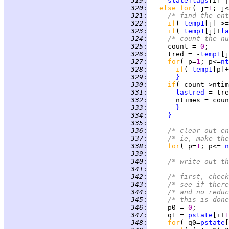
 319
:
stateflags
[i] |
 320
:
else for
( j=
1
; j<
 321
:
/* find the ent
 322
:
if
( 
temp1
[j] >=
 323
:
if
( 
temp1
[j]+
la
 324
:
/* count the nu
 325
:
     count = 
0
 326
:
     tred = -
temp1
 327
:
for
( p=
1
; p<=
nt
 328
:
if
( 
temp1
[p]+
 329
:
}
 330
:
if
( count >ntim
 331
:
lastred
 332
:
 333
:
}
 334
:
}
 335
:
 336
:
/* clear out e
 337
:
/* ie, make the
 338
:
for
( p=
1
; p<= 
n
 339
:
 340
:
/* write out th
 341
:
 342
:
/* first, check
 343
:
/* see if there
 344
:
/* and no reduc
 345
:
/* this is done
 346
:
     p0 = 
0
 347
:
     q1 = 
pstate
[i+
1
 348
:
for
( q0=
pstate
[