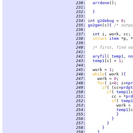
 230
:
arrdone
 231
:
 232
:
}
 233
:
 234
:
int 
g2debug
 = 
0
 235
:
go2gen
(c)
{
/* outpu
 236
:
 237
:
int 
 238
:
struct 
item
 239
:
 240
:
/* first, find no
 241
:
 242
:
aryfil
( 
temp1
, 
nn
 243
:
temp1
[c] = 
1
 244
:
 245
:
   work = 
1
 246
:
while
( work )
{
 247
:
     work = 
0
 248
:
for
( i=
0
; i<
npr
 249
:
if
( (cc=
prdpt
 250
:
if
( 
temp1
[c
 251
:
           cc = *
prd
 252
:
if
( 
temp1
 253
:
             work = 
 254
:
temp1
[c
 255
:
}
 256
:
}
 257
:
}
 258
:
}
 259
:
}