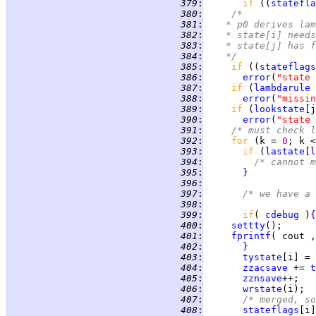
 379
:
if 
((
statefla
 380
:
/*
 381
:
	 * p0 derives la
 382
:
	 * state[i] need
 383
:
	 * state[j] has 
 384
:
	 */
 385
:
if 
((
stateflags
 386
:
error
(
"state 
 387
:
if 
(
lambdarule
 
 388
:
error
(
"missin
 389
:
if 
(
lookstate
[j
 390
:
error
(
"state 
 391
:
/* must check l
 392
:
for 
(k = 
0
; k <
 393
:
if 
(
lastate
[
l
 394
:
/* cannot m
 395
:
}
 396
:
 397
:
/* we have a 
 398
:
 399
:
if
( 
cdebug
 )
{
 400
:
settty
 401
:
fprintf
( cout ,
 402
:
}
 403
:
tystate
 404
:
zzacsave
 += 
t
 405
:
zznsave
 406
:
wrstate
 407
:
/* merged, so
 408
:
stateflags
[i]