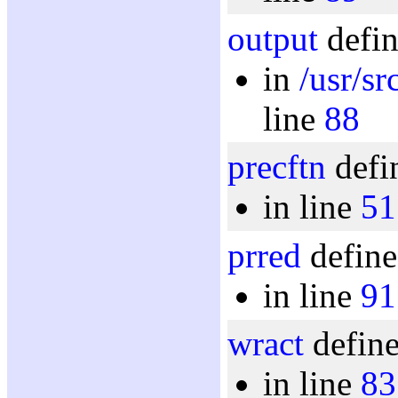
output
defin
in
/usr/s
line
88
precftn
defi
in line
51
prred
define
in line
91
wract
define
in line
83