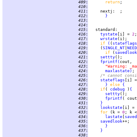
 409
:
return
 410
:
 411
:
nextj
 412
:
}
 413
:
 414
:
 415
:
standard
 416
:
tystate
[i] = 
2
 417
:
wrstate
 418
:
if 
(
(
stateflags
 419
:
     (
SINGLE_NT
|
NEED
 420
:
if 
(
savedlook
 421
:
settty
 422
:
fprintf
(
 423
:
"Warning: _ma
 424
:
maxlastate
)
 425
:
/* cannot consi
 426
:
stateflags
[i] =
 427
:
}
else 
{
 428
:
if
( 
cdebug
 )
{
 429
:
settty
 430
:
fprintf
( cout
 431
:
}
 432
:
lookstate
[i] = 
 433
:
for 
(k = 
0
; k <
 434
:
lastate
[
saved
 435
:
savedlook
 436
:
}
 437
:
}
 438
: