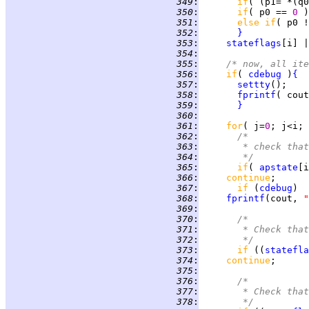
 349
:
if
( (p1= *(q0
 350
:
if
( p0 == 
0 
 351
:
else if
( p0 !
 352
:
}
 353
:
stateflags
[i] |
 354
:
 355
:
/* now, all ite
 356
:
if
( 
cdebug
 )
{
 357
:
settty
 358
:
fprintf
( cout
 359
:
}
 360
:
 361
:
for
( j=
0
; j<i; 
 362
:
/*
 363
:
       * check that
 364
:
       */
 365
:
if
( 
apstate
[i
 366
:
continue
 367
:
if 
(
cdebug
 368
:
fprintf
(cout, 
"
 369
:
 370
:
/*
 371
:
       * Check that
 372
:
       */
 373
:
if 
((
statefla
 374
:
continue
 375
:
 376
:
/*
 377
:
       * Check that
 378
:
       */