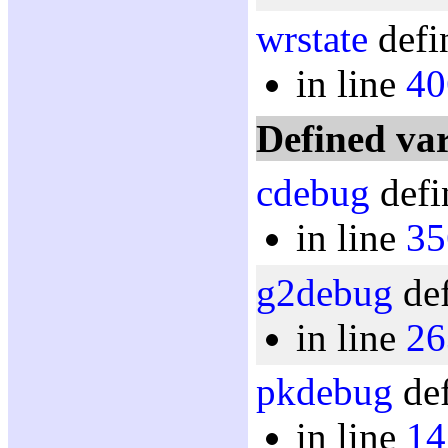
wrstate
defi
in line
40
Defined var
cdebug
defi
in line
35
g2debug
def
in line
26
pkdebug
def
in line
14