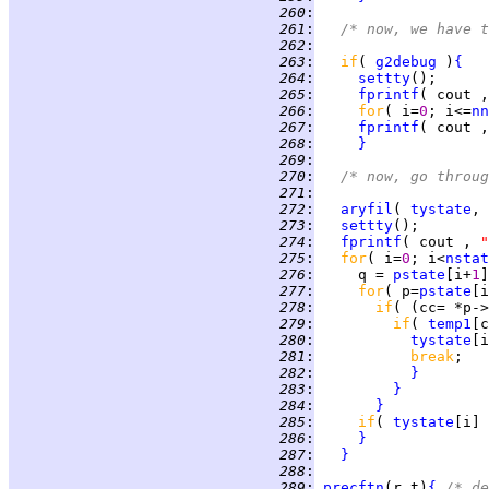
 260
:
 261
:
/* now, we have t
 262
:
 263
:
if
( 
g2debug
 )
{
 264
:
settty
 265
:
fprintf
( cout ,
 266
:
for
( i=
0
; i<=
nn
 267
:
fprintf
( cout ,
 268
:
}
 269
:
 270
:
/* now, go throug
 271
:
 272
:
aryfil
( 
tystate
, 
 273
:
settty
 274
:
fprintf
( cout , 
"
 275
:
for
( i=
0
; i<
nstat
 276
:
     q = 
pstate
[i+
1
 277
:
for
( p=
pstate
[i
 278
:
if
( (cc= *p->
 279
:
if
( 
temp1
[c
 280
:
tystate
[i
 281
:
break
 282
:
}
 283
:
}
 284
:
}
 285
:
if
( 
tystate
[i] 
 286
:
}
 287
:
}
 288
:
 289
:
precftn
(r,t)
{
/* de