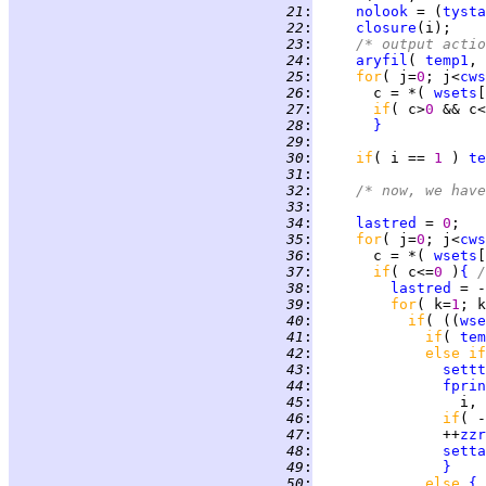
  21
:
nolook
 = (
tysta
  22
:
closure
  23
:
/* output actio
  24
:
aryfil
( 
temp1
, 
  25
:
for
( j=
0
; j<
cws
  26
:
       c = *( 
wsets
  27
:
if
( c>
0 
&& c<
  28
:
}
  29
:
  30
:
if
( i == 
1 
) 
te
  31
:
  32
:
/* now, we have
  33
:
  34
:
lastred
 = 
0
  35
:
for
( j=
0
; j<
cws
  36
:
       c = *( 
wsets
  37
:
if
( c<=
0 
)
{
/
  38
:
lastred
  39
:
for
( k=
1
; k
  40
:
if
( ((
wse
  41
:
if
( 
tem
  42
:
else if
  43
:
settt
  44
:
fprin
  45
:
                 i, 
  46
:
if
( -
  47
:
               ++
zzr
  48
:
setta
  49
:
}
  50
:
else 
{