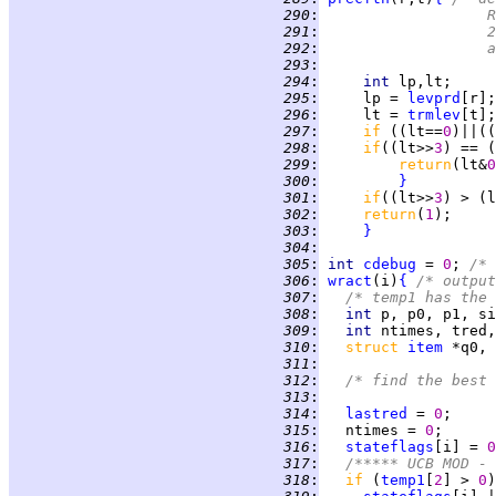
 290
:
	
 291
:
	
 292
:
	
 293
:
 294
:
int 
 295
:
     lp = 
levprd
 296
:
     lt = 
trmlev
 297
:
if 
((lt==
0
)||((
 298
:
if
((lt>>
3
) == (
 299
:
return
(lt&
0
 300
:
}
 301
:
if
((lt>>
3
) > (l
 302
:
return
(
1
 303
:
}
 304
:
 305
:
int 
cdebug
 = 
0
; 
/* 
 306
:
wract
(i)
{
/* output
 307
:
/* temp1 has the 
 308
:
int 
 309
:
int 
 310
:
struct 
item
 311
:
 312
:
/* find the best 
 313
:
 314
:
lastred
 = 
0
 315
:
   ntimes = 
0
 316
:
stateflags
[i] = 
0
 317
:
/***** UCB MOD - 
 318
:
if 
(
temp1
[
2
] > 
0