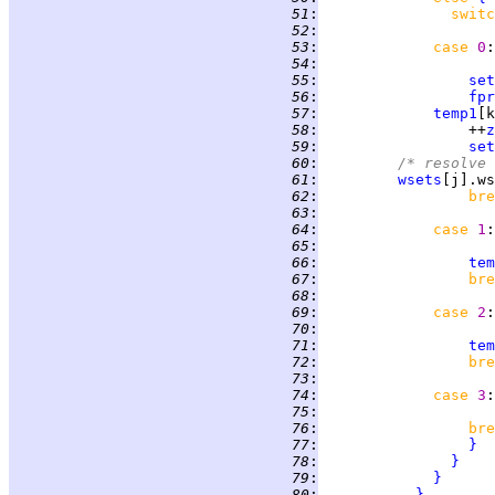
  51
:
switc
  52
:
  53
:
case 
0
:
  54
:
  55
:
set
  56
:
fpr
  57
:
temp1
[k
  58
:
                 ++
z
  59
:
set
  60
:
/* resolve 
  61
:
wsets
[j].ws
  62
:
bre
  63
:
  64
:
case 
1
:
  65
:
  66
:
tem
  67
:
bre
  68
:
  69
:
case 
2
:
  70
:
  71
:
tem
  72
:
bre
  73
:
  74
:
case 
3
:
  75
:
  76
:
bre
  77
:
}
  78
:
}
  79
:
}
  80
:
}