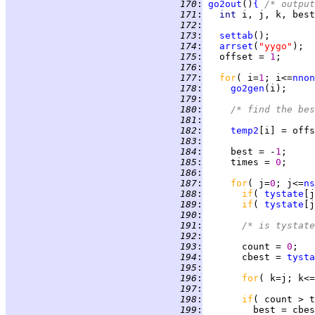
 170
:
go2out
()
{
/* output
 171
:
int 
 172
:
 173
:
settab
 174
:
arrset
(
"yygo"
 175
:
   offset = 
1
 176
:
 177
:
for
( i=
1
; i<=
nnon
 178
:
go2gen
 179
:
 180
:
/* find the bes
 181
:
 182
:
temp2
 183
:
 184
:
     best = -
1
 185
:
     times = 
0
 186
:
 187
:
for
( j=
0
; j<=
ns
 188
:
if
( 
tystate
[j
 189
:
if
( 
tystate
[j
 190
:
 191
:
/* is tystate
 192
:
 193
:
       count = 
0
 194
:
       cbest = 
tysta
 195
:
 196
:
for
( k=j; k<=
 197
:
 198
:
if
( count > t
 199
: