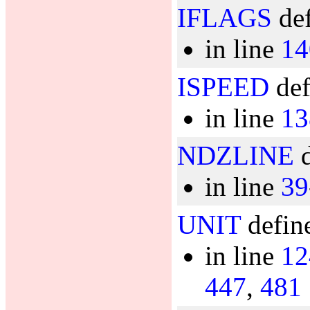
IFLAGS
def
in line
14
ISPEED
def
in line
13
NDZLINE
d
in line
39
UNIT
define
in line
12
447
,
481