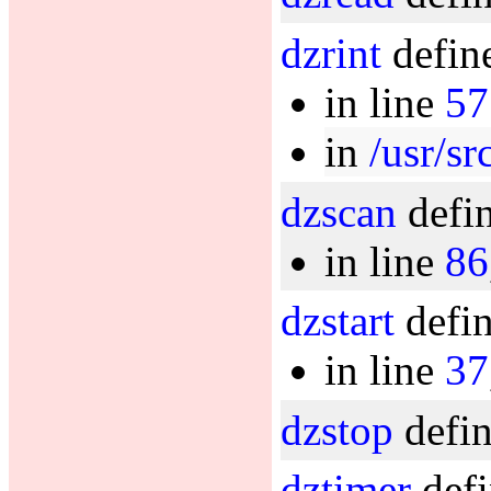
dzrint
define
in line
57
in
/usr/sr
dzscan
defin
in line
86
dzstart
defin
in line
37
dzstop
defin
dztimer
defi