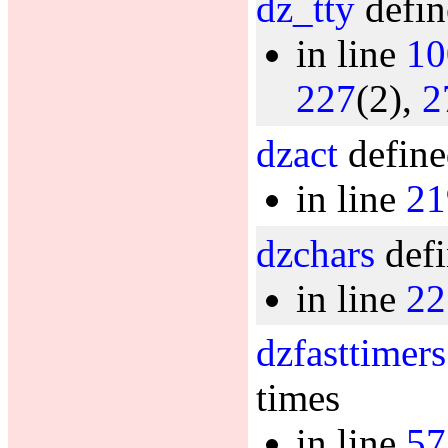
dz_tty
defin
in line
10
227
(2),
2
dzact
define
in line
21
dzchars
defi
in line
22
dzfasttimers
times
in line
57