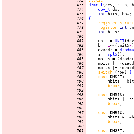
 472
:
static
 473
:
dzmctl
 474
:
dev_t
 475
:
int 
 476
:
{
 477
:
register struct
 478
:
register 
int 
 479
:
int 
 480
:
 481
:
     unit = 
UNIT
 482
:
     b = 
1
<<(unit&
7
 483
:
     dzaddr = 
dzpdma
 484
:
     s = 
spl5
 485
:
     mbits = (dzaddr
 486
:
     mbits |= (dzadd
 487
:
     mbits |= (dzadd
 488
:
switch 
(how) 
{
 489
:
case 
DMSET
 490
:
 491
:
break
 492
:
 493
:
case 
DMBIS
 494
:
 495
:
break
 496
:
 497
:
case 
DMBIC
 498
:
 499
:
break
 500
:
 501
:
case 
DMGET