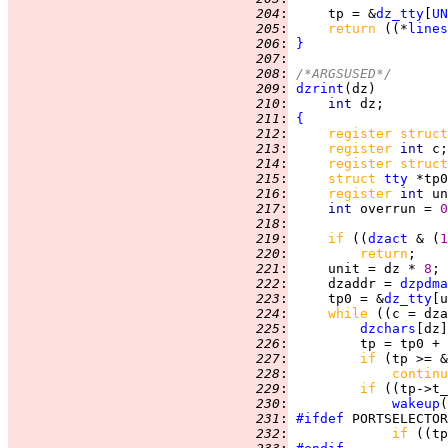
 204
:
     tp = &
dz_tty
[
UN
 205
:
return 
((*
lines
 206
:
}
 207
:
 208
:
/*ARGSUSED*/
 209
:
dzrint
 210
:
int 
 211
:
{
 212
:
register struct
 213
:
register 
int 
 214
:
register struct
 215
:
struct 
tty
 216
:
register 
int 
 217
:
int 
overrun = 
0
 218
:
 219
:
if 
((
dzact
 & (
1
 220
:
return
 221
:
     unit = dz * 
8
 222
:
     dzaddr = 
dzpdma
 223
:
     tp0 = &
dz_tty
 224
:
while 
((c = dza
 225
:
dzchars
 226
:
         tp = tp0 + 
 227
:
if 
(tp >= &
 228
:
continu
 229
:
if 
((tp->t_
 230
:
wakeup
(
 231
:
#ifdef
 232
:
if 
((tp