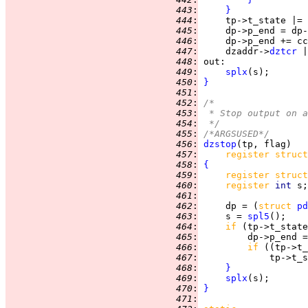
 443
:
}
 444
:
     tp->t_state |= 
 445
:
 446
:
 447
:
     dzaddr->
dztcr
 |
 448
:
out
 449
:
splx
 450
:
}
 451
:
 452
:
/*
 453
:
 * Stop output on a
 454
:
 */
 455
:
/*ARGSUSED*/
 456
:
dzstop
 457
:
register struct
 458
:
{
 459
:
register struct
 460
:
register 
int 
 461
:
 462
:
     dp = (
struct 
pd
 463
:
     s = 
spl5
 464
:
if 
(tp->t_state
 465
:
 466
:
if 
((tp->t_
 467
:
             tp->t_s
 468
:
}
 469
:
splx
 470
:
}
 471
: