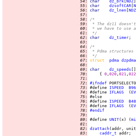
  54
:
char    
dz_brk
[
NDZ
  55
:
char    
dzsoftCAR
[
N
  56
:
char    
dz_lnen
[
NDZ
  57
:
  58
:
/*
  59
:
 * The dz11 doesn't
  60
:
 * we have to use a
  61
:
 */
  62
:
char    
dz_timer
;  
  63
:
  64
:
/*
  65
:
 * Pdma structures 
  66
:
 */
  67
:
struct  
pdma
dzpdma
  68
:
  69
:
char    
dz_speeds
  70
:
     { 
0
,
020
,
021
,
022
  71
:
  72
:
#ifndef
  73
:
 #define 
ISPEED
B96
  74
:
 #define 
IFLAGS
  (
EV
  75
:
  76
:
 #define 
ISPEED
B48
  77
:
 #define 
IFLAGS
  (
EV
  78
:
#endif
  79
:
  80
:
 #define 
UNIT
(x) (
mi
  81
:
  82
:
dzattach
  83
:
caddr_t