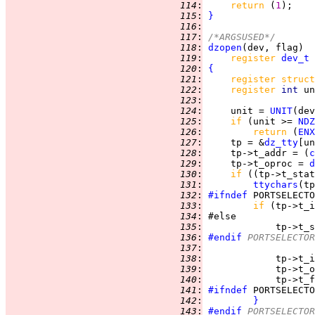
 114
:
return 
(
1
 115
:
}
 116
:
 117
:
/*ARGSUSED*/
 118
:
dzopen
 119
:
register 
dev_t
 120
:
{
 121
:
register struct
 122
:
register 
int 
 123
:
 124
:
     unit = 
UNIT
 125
:
if 
(unit >= 
NDZ
 126
:
return 
(
ENX
 127
:
     tp = &
dz_tty
 128
:
     tp->t_addr = (
c
 129
:
     tp->t_oproc = 
d
 130
:
if 
((tp->t_stat
 131
:
ttychars
 132
:
#ifndef
 133
:
if 
(tp->t_i
 134
:
 135
:
             tp->t_s
 136
:
#endif
 PORTSELECTOR
 137
:
 138
:
             tp->t_i
 139
:
             tp->t_o
 140
:
             tp->t_f
 141
:
#ifndef
 142
:
}
 143
:
#endif
 PORTSELECTOR