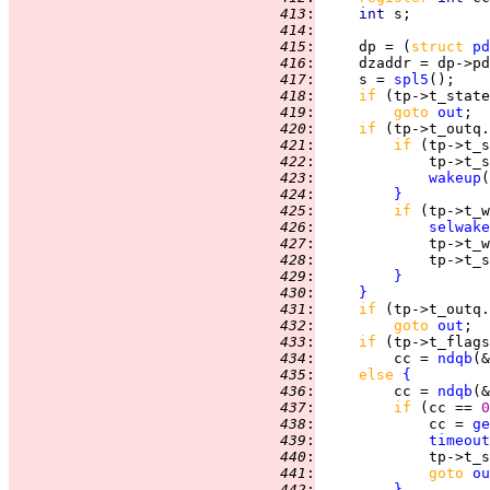
 413
:
int 
 414
:
 415
:
     dp = (
struct 
pd
 416
:
 417
:
     s = 
spl5
 418
:
if 
(tp->t_state
 419
:
goto 
out
 420
:
if 
(tp->t_outq.
 421
:
if 
(tp->t_s
 422
:
             tp->t_s
 423
:
wakeup
(
 424
:
}
 425
:
if 
(tp->t_w
 426
:
selwake
 427
:
             tp->t_w
 428
:
             tp->t_s
 429
:
}
 430
:
}
 431
:
if 
(tp->t_outq.
 432
:
goto 
out
 433
:
if 
(tp->t_flags
 434
:
         cc = 
ndqb
(&
 435
:
else 
{
 436
:
         cc = 
ndqb
(&
 437
:
if 
(cc == 
0
 438
:
             cc = 
ge
 439
:
timeout
 440
:
             tp->t_s
 441
:
goto 
ou
 442
:
}