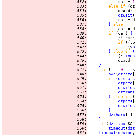
 532
:
             car = 
1
 533
:
else if 
(dz
 534
:
             dzaddr-
 535
:
dzwait
 536
:
             car = d
 537
:
}
else
 538
:
             car = d
 539
:
if 
(car) 
{
 540
:
/* carr
 541
:
if 
((tp
 542
:
                 (
vo
 543
:
}
else if 
(
 544
:
             (*
lines
 545
:
             dzaddr-
 546
:
}
 547
:
for 
(i = 
0
; i <
 548
:
ave
(
dzrate
[
 549
:
if 
(
dzchars
 550
:
dzpdma
[
 551
:
dzsilos
 552
:
dztrans
 553
:
}
else if 
(
 554
:
dzpdma
[
 555
:
dzsilos
 556
:
}
 557
:
dzchars
[i] 
 558
:
}
 559
:
if 
(
dzsilos
 560
:
timeout
(
dzt
 561
:
timeout
(
dzscan
,