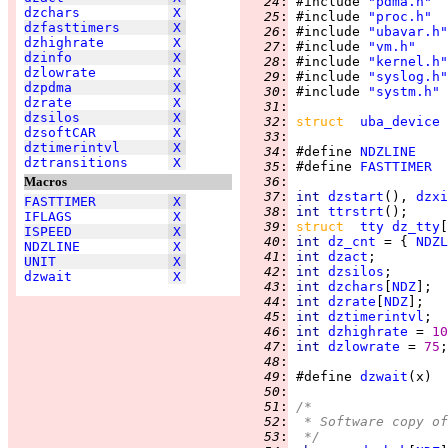
  24
:
 #include 
"pdma.h"
dzchars
X
  25
:
 #include 
"proc.h"
dzfasttimers
X
  26
:
 #include 
"ubavar.h"
dzhighrate
X
  27
:
 #include 
"vm.h"
dzinfo
X
  28
:
 #include 
"kernel.h"
dzlowrate
X
  29
:
 #include 
"syslog.h"
dzpdma
X
  30
:
 #include 
"systm.h"
dzrate
X
  31
:
dzsilos
X
  32
:
struct  
uba_device
dzsoftCAR
X
  33
:
dztimerintvl
X
  34
:
 #define 
NDZLINE
    
dztransitions
X
  35
:
 #define 
FASTTIMER
Macros
  36
:
  37
:
int 
dzstart
(), 
dzxi
FASTTIMER
X
  38
:
int 
ttrstrt
IFLAGS
X
  39
:
struct  
tty
dz_tty
[
ISPEED
X
  40
:
int 
dz_cnt
 = { 
NDZL
NDZLINE
X
  41
:
int 
dzact
UNIT
X
  42
:
int 
dzsilos
;       
dzwait
X
  43
:
int 
dzchars
[
NDZ
];  
  44
:
int 
dzrate
[
NDZ
];   
  45
:
int 
dztimerintvl
;  
  46
:
int 
dzhighrate
 = 
10
  47
:
int 
dzlowrate
 = 
75
;
  48
:
  49
:
 #define 
dzwait
(x)  
  50
:
  51
:
/*
  52
:
 * Software copy of
  53
:
 */