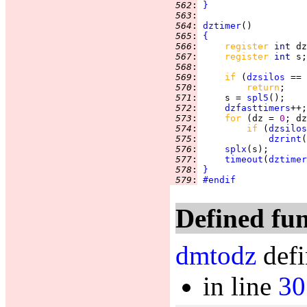
 562
:
}
 563
:
 564
:
dztimer
 565
:
{
 566
:
register 
int 
 567
:
register 
int 
 568
:
 569
:
if 
(
dzsilos
 == 
 570
:
return
 571
:
     s = 
spl5
 572
:
dzfasttimers
++;
 573
:
for 
(dz = 
0
; dz
 574
:
if 
(
dzsilos
 575
:
dzrint
 576
:
splx
 577
:
timeout
(
dztimer
 578
:
}
 579
:
#endif
Defined fun
dmtodz
defi
in line
30