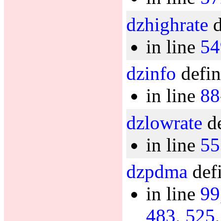
dzhighrate
d
in line
54
dzinfo
defin
in line
88
dzlowrate
de
in line
55
dzpdma
defi
in line
99
483
,
525