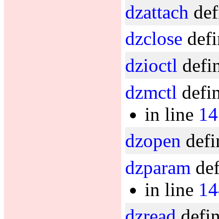
dzattach
def
dzclose
defi
dzioctl
defin
dzmctl
defin
in line
14
dzopen
defi
dzparam
def
in line
14
dzread
defin