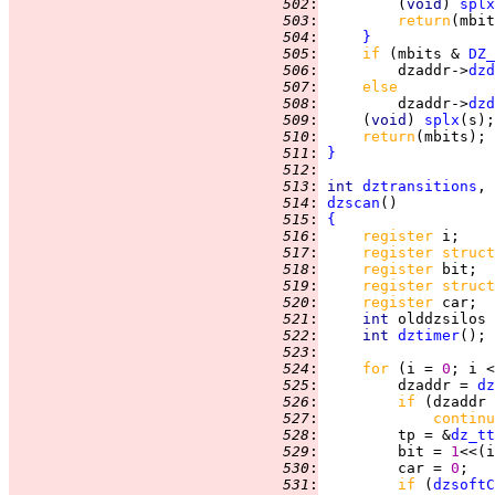
 502
:
         (
void
) 
splx
 503
:
return
 504
:
}
 505
:
if 
(mbits & 
DZ_
 506
:
         dzaddr->
dzd
 507
:
else
 508
:
         dzaddr->
dzd
 509
:
     (
void
) 
splx
 510
:
return
 511
:
}
 512
:
 513
:
int 
dztransitions
, 
 514
:
dzscan
 515
:
{
 516
:
register 
 517
:
register struct
 518
:
register 
 519
:
register struct
 520
:
register 
 521
:
int 
olddzsilos 
 522
:
int 
dztimer
 523
:
 524
:
for 
(i = 
0
; i <
 525
:
         dzaddr = 
dz
 526
:
if 
(dzaddr 
 527
:
continu
 528
:
         tp = &
dz_tt
 529
:
         bit = 
1
<<(i
 530
:
         car = 
0
 531
:
if 
(
dzsoftC