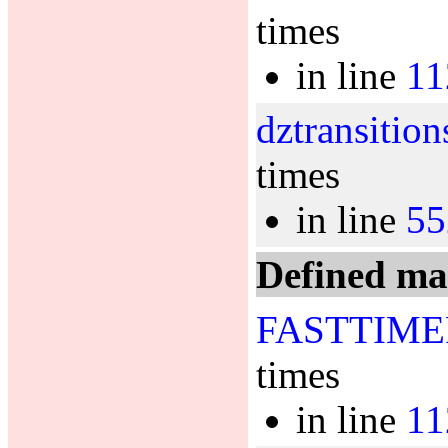
times
in line
11
dztransition
times
in line
55
Defined ma
FASTTIME
times
in line
11