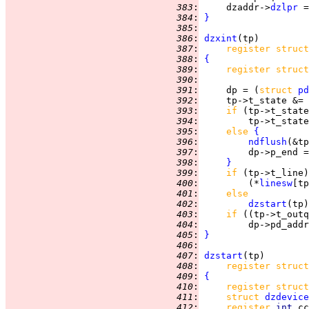
 383
:
     dzaddr->
dzlpr
 384
:
}
 385
:
 386
:
dzxint
 387
:
register struct
 388
:
{
 389
:
register struct
 390
:
 391
:
     dp = (
struct 
pd
 392
:
     tp->t_state &= 
 393
:
if 
(tp->t_state
 394
:
         tp->t_state
 395
:
else 
{
 396
:
ndflush
 397
:
 398
:
}
 399
:
if 
 400
:
         (*
linesw
 401
:
else
 402
:
dzstart
 403
:
if 
((tp->t_outq
 404
:
         dp->pd_addr
 405
:
}
 406
:
 407
:
dzstart
 408
:
register struct
 409
:
{
 410
:
register struct
 411
:
struct 
dzdevice
 412
:
register 
int 