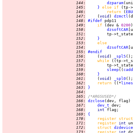
 144
:
dzparam
 145
:
}
else if 
(tp->
 146
:
return 
(
EBU
 147
:
     (
void
) 
dzmctl
(d
 148
:
#ifdef
 149
:
if 
(dev & 
0200
)
 150
:
dzsoftCAR
[u
 151
:
         tp->t_state
 152
:
}
 153
:
else
 154
:
dzsoftCAR
[u
 155
:
#endif
 156
:
     (
void
) 
_spl5
 157
:
while 
((tp->t_s
 158
:
         tp->t_state
 159
:
sleep
((
cadd
 160
:
}
 161
:
     (
void
) 
_spl0
 162
:
return 
((*
lines
 163
:
}
 164
:
 165
:
/*ARGSUSED*/
 166
:
dzclose
 167
:
dev_t
 168
:
int 
 169
:
{
 170
:
register struct
 171
:
register 
int 
 172
:
struct 
dzdevice
 173
:
register 
int 