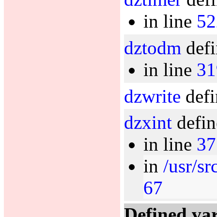
in line
52
dztodm
defi
in line
31
dzwrite
defi
dzxint
defin
in line
37
in
/usr/s
67
Defined var