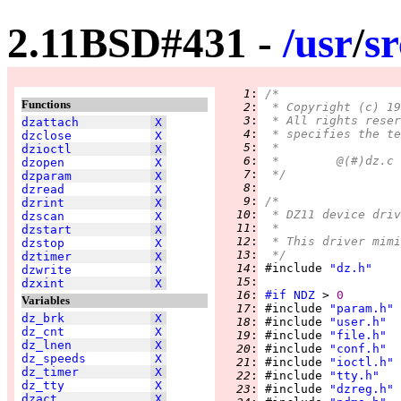
2.11BSD#431 -
/
usr
/
sr
   1
:
/*
Functions
   2
:
 * Copyright (c) 19
   3
:
 * All rights reser
dzattach
X
   4
:
 * specifies the te
dzclose
X
   5
:
 *
dzioctl
X
   6
:
dzopen
X
   7
:
 */
dzparam
X
   8
:
dzread
X
   9
:
/*
dzrint
X
  10
:
 * DZ11 device driv
dzscan
X
  11
:
 *
dzstart
X
  12
:
 * This driver mimi
dzstop
X
  13
:
 */
dztimer
X
  14
:
 #include 
"dz.h"
dzwrite
X
  15
:
dzxint
X
  16
:
#if
NDZ
 > 
0
Variables
  17
:
 #include 
"param.h"
dz_brk
X
  18
:
 #include 
"user.h"
dz_cnt
X
  19
:
 #include 
"file.h"
dz_lnen
X
  20
:
 #include 
"conf.h"
dz_speeds
X
  21
:
 #include 
"ioctl.h"
dz_timer
X
  22
:
 #include 
"tty.h"
dz_tty
X
  23
:
 #include 
"dzreg.h"
dzact
X