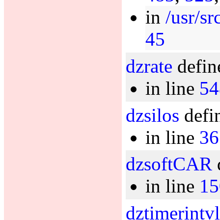
in
/usr/s
45
dzrate
defin
in line
54
dzsilos
defin
in line
36
dzsoftCAR
in line
15
dztimerintvl