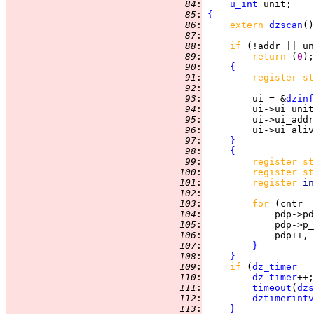
  84
:
u_int
  85
:
{
  86
:
extern 
dzscan
  87
:
  88
:
if 
(!addr || un
  89
:
return 
(
0
  90
:
{
  91
:
register st
  92
:
  93
:
         ui = &
dzinf
  94
:
  95
:
  96
:
         ui->ui_aliv
  97
:
}
  98
:
{
  99
:
register st
 100
:
register st
 101
:
register 
in
 102
:
 103
:
for 
(cntr =
 104
:
             pdp->pd
 105
:
 106
:
 107
:
}
 108
:
}
 109
:
if 
(
dz_timer
 ==
 110
:
dz_timer
 111
:
timeout
(
dzs
 112
:
dztimerintv
 113
:
}