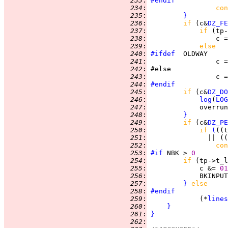
 233
:
#endif
 234
:
con
 235
:
}
 236
:
if 
(c&
DZ_FE
 237
:
if 
(tp-
 238
:
                 c =
 239
:
else
 240
:
#ifdef
 241
:
                 c =
 242
:
 243
:
                 c =
 244
:
#endif
 245
:
if 
(c&
DZ_DO
 246
:
log
(
LOG
 247
:
             overrun
 248
:
}
 249
:
if 
(c&
DZ_PE
 250
:
if 
(
((t
 251
:
               || ((
 252
:
con
 253
:
#if
 NBK > 
0
 254
:
if 
(tp->t_l
 255
:
             c &= 
01
 256
:
 257
:
}
else
 258
:
#endif
 259
:
             (*
lines
 260
:
}
 261
:
}
 262
: