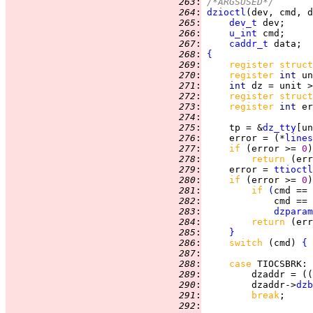
 263
:
/*ARGSUSED*/
 264
:
dzioctl
 265
:
dev_t
 266
:
u_int
 267
:
caddr_t
 268
:
{
 269
:
register struct
 270
:
register 
int 
un
 271
:
int 
dz = unit >
 272
:
register struct
 273
:
register 
int 
 274
:
 275
:
     tp = &
dz_tty
 276
:
     error = (*
lines
 277
:
if 
(error >= 
0
 278
:
return 
 279
:
     error = 
ttioctl
 280
:
if 
(error >= 
0
)
 281
:
if 
(
cmd == 
 282
:
             cmd == 
 283
:
dzparam
 284
:
return 
 285
:
}
 286
:
switch 
(cmd) 
{
 287
:
 288
:
case 
TIOCSBRK
 289
:
         dzaddr = ((
 290
:
         dzaddr->
dzb
 291
:
break
 292
: