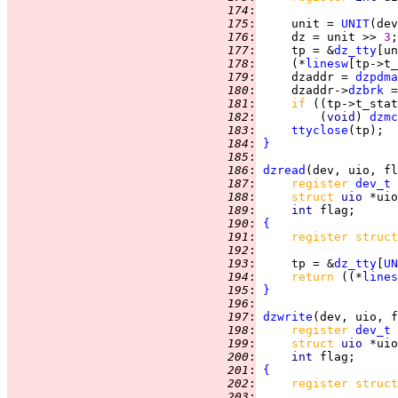
 174
:
 175
:
     unit = 
UNIT
 176
:
     dz = unit >> 
3
 177
:
     tp = &
dz_tty
 178
:
     (*
linesw
 179
:
     dzaddr = 
dzpdma
 180
:
     dzaddr->
dzbrk
 =
 181
:
if 
((tp->t_stat
 182
:
         (
void
) 
dzmc
 183
:
ttyclose
 184
:
}
 185
:
 186
:
dzread
 187
:
register 
dev_t
 188
:
struct 
uio 
 189
:
int 
 190
:
{
 191
:
register struct
 192
:
 193
:
     tp = &
dz_tty
[
UN
 194
:
return 
((*
lines
 195
:
}
 196
:
 197
:
dzwrite
 198
:
register 
dev_t
 199
:
struct 
uio 
 200
:
int 
 201
:
{
 202
:
register struct
 203
: