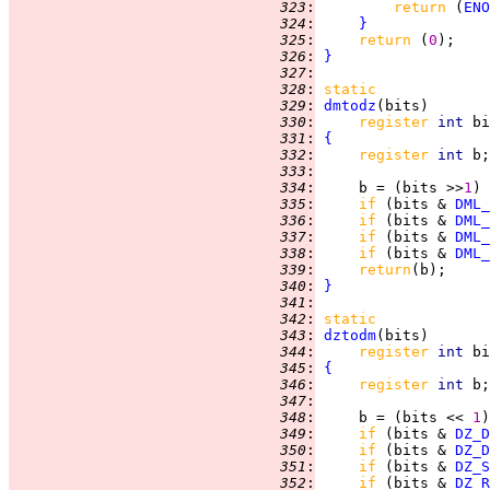
 323
:
return 
(
ENO
 324
:
}
 325
:
return 
(
0
 326
:
}
 327
:
 328
:
static
 329
:
dmtodz
 330
:
register 
int 
 331
:
{
 332
:
register 
int 
 333
:
 334
:
     b = (bits >>
1
) 
 335
:
if 
(bits & 
DML_
 336
:
if 
(bits & 
DML_
 337
:
if 
(bits & 
DML_
 338
:
if 
(bits & 
DML_
 339
:
return
 340
:
}
 341
:
 342
:
static
 343
:
dztodm
 344
:
register 
int 
 345
:
{
 346
:
register 
int 
 347
:
 348
:
     b = (bits << 
1
)
 349
:
if 
(bits & 
DZ_D
 350
:
if 
(bits & 
DZ_D
 351
:
if 
(bits & 
DZ_S
 352
:
if 
(bits & 
DZ_R