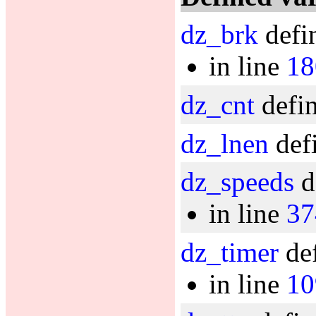
dz_brk
defi
in line
18
dz_cnt
defin
dz_lnen
defi
dz_speeds
d
in line
37
dz_timer
def
in line
10