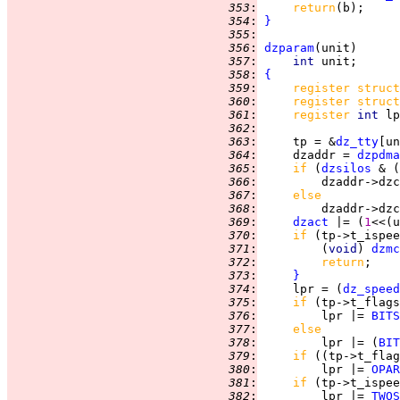
 353
:
return
 354
:
}
 355
:
 356
:
dzparam
 357
:
int 
 358
:
{
 359
:
register struct
 360
:
register struct
 361
:
register 
int 
 362
:
 363
:
     tp = &
dz_tty
 364
:
     dzaddr = 
dzpdma
 365
:
if 
(
dzsilos
 & (
 366
:
         dzaddr->dzc
 367
:
else
 368
:
         dzaddr->dzc
 369
:
dzact
 |= (
1
<<(u
 370
:
if 
(tp->t_ispee
 371
:
         (
void
) 
dzmc
 372
:
return
 373
:
}
 374
:
     lpr = (
dz_speed
 375
:
if 
(tp->t_flags
 376
:
         lpr |= 
BITS
 377
:
else
 378
:
         lpr |= (
BIT
 379
:
if 
((tp->t_flag
 380
:
         lpr |= 
OPAR
 381
:
if 
(tp->t_ispee
 382
:
         lpr |= 
TWOS