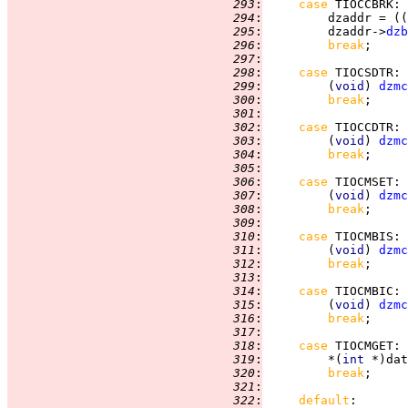
 293
:
case 
TIOCCBRK
 294
:
         dzaddr = ((
 295
:
         dzaddr->
dzb
 296
:
break
 297
:
 298
:
case 
TIOCSDTR
 299
:
         (
void
) 
dzmc
 300
:
break
 301
:
 302
:
case 
TIOCCDTR
 303
:
         (
void
) 
dzmc
 304
:
break
 305
:
 306
:
case 
TIOCMSET
 307
:
         (
void
) 
dzmc
 308
:
break
 309
:
 310
:
case 
TIOCMBIS
 311
:
         (
void
) 
dzmc
 312
:
break
 313
:
 314
:
case 
TIOCMBIC
 315
:
         (
void
) 
dzmc
 316
:
break
 317
:
 318
:
case 
TIOCMGET
 319
:
         *(
int 
*)dat
 320
:
break
 321
:
 322
:
default