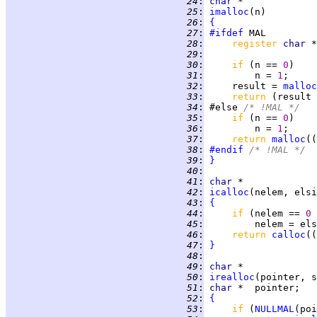
  24
:
char
  25
:
imalloc
  26
:
{
  27
:
#ifdef
  28
:
register 
char 
  29
:
  30
:
if 
(n == 
0
  31
:
         n = 
1
  32
:
     result = 
malloc
  33
:
return 
(result 
  34
:
 #else 
/* !MAL */
  35
:
if 
(n == 
0
  36
:
         n = 
1
  37
:
return 
malloc
((
  38
:
#endif
 /* !MAL */
  39
:
}
  40
:
  41
:
char
  42
:
icalloc
  43
:
{
  44
:
if 
(nelem == 
0 
  45
:
         nelem = els
  46
:
return 
calloc
((
  47
:
}
  48
:
  49
:
char
  50
:
irealloc
  51
:
char 
  52
:
{
  53
:
if 
(
NULLMAL