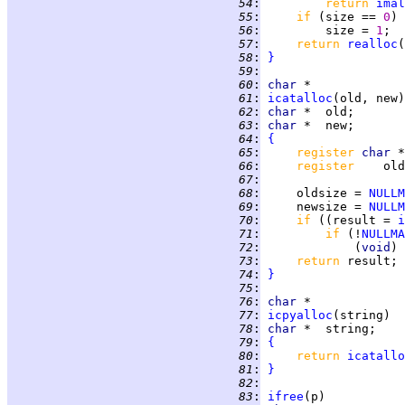
  54
:
return 
imal
  55
:
if 
(size == 
0
  56
:
         size = 
1
  57
:
return 
realloc
(
  58
:
}
  59
:
  60
:
char
  61
:
icatalloc
  62
:
char 
  63
:
char 
  64
:
{
  65
:
register 
char 
  66
:
register    
  67
:
  68
:
     oldsize = 
NULLM
  69
:
     newsize = 
NULLM
  70
:
if 
((result = 
i
  71
:
if 
(!
NULLMA
  72
:
             (
void
) 
  73
:
return 
  74
:
}
  75
:
  76
:
char
  77
:
icpyalloc
  78
:
char 
  79
:
{
  80
:
return 
icatallo
  81
:
}
  82
:
  83
:
ifree