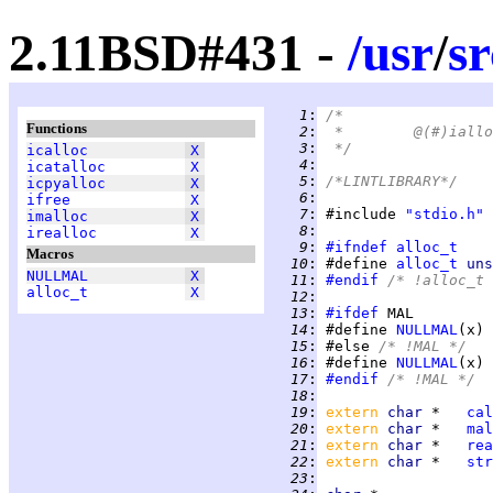
2.11BSD#431 -
/
usr
/
sr
   1
:
/*
Functions
   2
:
   3
:
 */
icalloc
X
   4
:
icatalloc
X
   5
:
/*LINTLIBRARY*/
icpyalloc
X
   6
:
ifree
X
   7
:
 #include 
"stdio.h"
imalloc
X
   8
:
irealloc
X
   9
:
#ifndef
alloc_t
Macros
  10
:
 #define 
alloc_t
uns
NULLMAL
X
  11
:
#endif
 /* !alloc_t 
alloc_t
X
  12
:
  13
:
#ifdef
  14
:
 #define 
NULLMAL
(x) 
  15
:
 #else 
/* !MAL */
  16
:
 #define 
NULLMAL
(x) 
  17
:
#endif
 /* !MAL */
  18
:
  19
:
extern 
char 
*   
cal
  20
:
extern 
char 
*   
mal
  21
:
extern 
char 
*   
rea
  22
:
extern 
char 
*   
str
  23
: