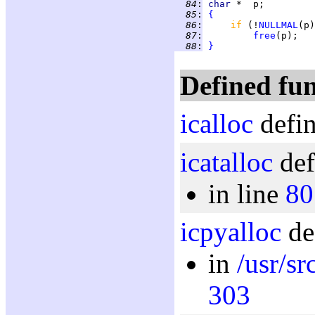
  84
:
char 
  85
:
{
  86
:
if 
(!
NULLMAL
  87
:
free
  88
:
}
Defined fun
icalloc
defin
icatalloc
def
in line
80
icpyalloc
de
in
/usr/sr
303