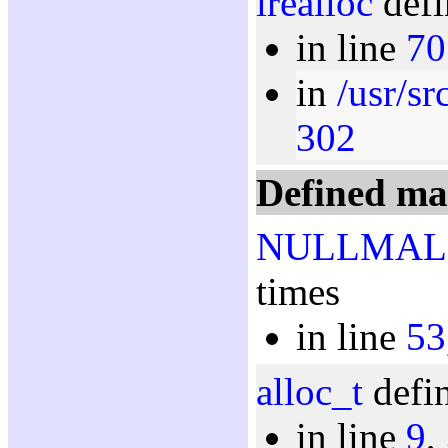
irealloc
defi
in line
70
in
/usr/sr
302
Defined ma
NULLMAL
times
in line
53
alloc_t
defin
in line
9
,