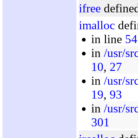
ifree
defined
imalloc
defi
in line
54
in
/usr/sr
10
,
27
in
/usr/s
19
,
93
in
/usr/sr
301