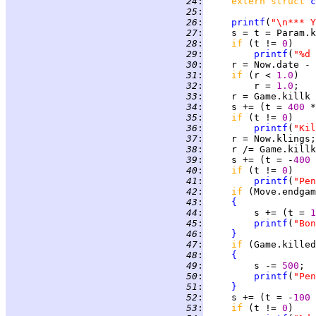
  24
:
extern struct 
c
  25
:
  26
:
printf
(
"\n*** Y
  27
:
     s = t = Param.k
  28
:
if 
(t != 
0
  29
:
printf
(
"%d 
  30
:
  31
:
if 
(r < 
1.0
  32
:
         r = 
1.0
  33
:
  34
:
     s += (t = 
400 
  35
:
if 
(t != 
0
  36
:
printf
(
"Kil
  37
:
  38
:
     r /= Game.killk
  39
:
     s += (t = -
400 
  40
:
if 
(t != 
0
  41
:
printf
(
"Pen
  42
:
if 
(Move.endgam
  43
:
{
  44
:
         s += (t = 
1
  45
:
printf
(
"Bon
  46
:
}
  47
:
if 
  48
:
{
  49
:
         s -= 
500
  50
:
printf
(
"Pen
  51
:
}
  52
:
     s += (t = -
100 
  53
:
if 
(t != 
0