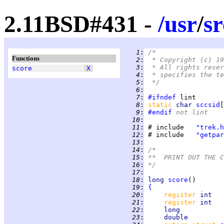
2.11BSD#431 -
/
usr
/
sr
   1
:
/*
Functions
   2
:
 * Copyright (c) 19
   3
:
 * All rights reser
score
X
   4
:
 * specifies the te
   5
:
 */
   6
:
   7
:
#ifndef
   8
:
static 
char 
sccsid
[
   9
:
#endif
 not lint
  10
:
  11
:
 # include   
"trek.h
  12
:
 # include   
"getpar
  13
:
  14
:
/*
  15
:
**  PRINT OUT THE C
  16
:
*/
  17
:
  18
:
long
score
  19
:
{
  20
:
register 
int   
  21
:
register 
int   
  22
:
long           
  23
:
double         