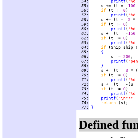
  54
:
printf
(
"%d 
  55
:
     s += (t = -
100 
  56
:
if 
(t != 
0
  57
:
printf
(
"%d 
  58
:
     s += (t = -
5 
  59
:
if 
(t != 
0
  60
:
printf
(
"%d 
  61
:
     s += (t = -
150 
  62
:
if 
(t != 
0
  63
:
printf
(
"%d 
  64
:
if 
(Ship.ship !
  65
:
{
  66
:
         s -= 
200
  67
:
printf
(
"pen
  68
:
}
  69
:
     s += (t = 
3 
  70
:
if 
(t != 
0
  71
:
printf
(
"%d 
  72
:
  73
:
if 
(t != 
0
  74
:
printf
(
"%d 
  75
:
printf
(
"\n***  
  76
:
return 
  77
:
}
Defined fun