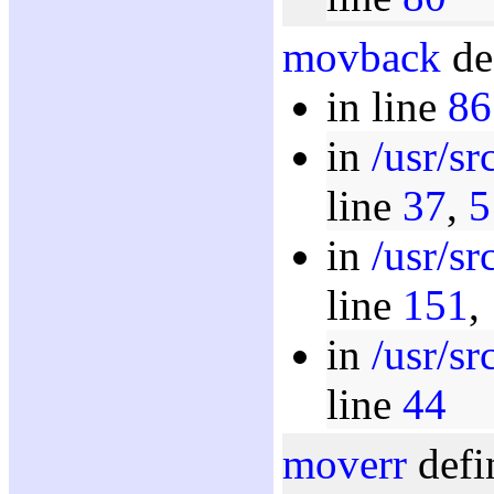
movback
de
in line
86
in
/usr/s
line
37
,
5
in
/usr/s
line
151
,
in
/usr/s
line
44
moverr
defi