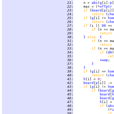
  21
:
     n = 
abs
(
g
[i]-
p
  22
:
     max = (*
offptr
 
  23
:
if 
(
board
[
p
[i]]
  24
:
return 
(
che
  25
:
if 
(
g
[i] != 
hom
  26
:
return 
(
che
  27
:
if 
(i || 
D0
 == 
  28
:
if 
(n == ma
  29
:
return 
  30
:
}
else  
{
  31
:
if 
(n == ma
  32
:
return 
  33
:
if 
(n == ma
  34
:
if 
(
d0
  35
:
ret
  36
:
swap
  37
:
}
  38
:
}
  39
:
if 
(
g
[i] == 
hom
  40
:
return 
(
che
  41
:
h
[i] = 
0
  42
:
board
[
p
[i]] -= 
  43
:
if 
(
g
[i] != 
hom
  44
:
if 
(
board
[
g
  45
:
board
[
h
  46
:
board
[
g
  47
:
h
[i] = 
  48
:
if 
(
abs
  49
:
                 (*
i
  50
:
if 