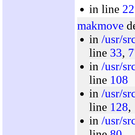
in line
22
makmove
de
in
/usr/s
line
33
,
7
in
/usr/s
line
108
in
/usr/s
line
128
,
in
/usr/s
line
80