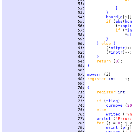
  51
:
                    
  52
:
}
  53
:
}
  54
:
board
[
g
[i]]
  55
:
if 
(
abs
(
hom
  56
:
             (*
inptr
  57
:
if 
(*
in
  58
:
                 *
of
  59
:
}
  60
:
}
else 
{
  61
:
         (*
offptr
  62
:
         (*
inptr
  63
:
}
  64
:
return 
(
0
  65
:
}
  66
:
  67
:
moverr
  68
:
register 
int    
  69
:
  70
:
{
  71
:
register 
int   
  72
:
  73
:
if 
(
tflag
  74
:
curmove
 (
20
  75
:
else
  76
:
writec
 (
'\n
  77
:
writel
 (
"Error:
  78
:
for 
(j = 
0
; j <
  79
:
wrint
 (
p
  80
:
writec
 (
'-'