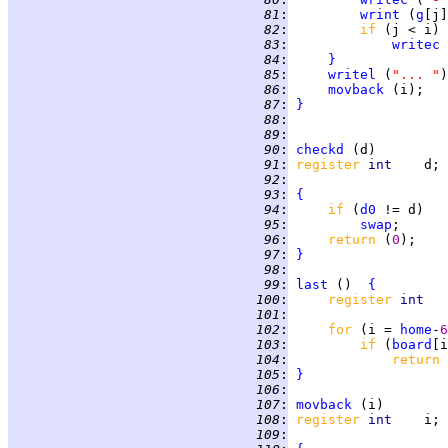
  81
:
wrint
 (
g
  82
:
if 
  83
:
writec
 
  84
:
}
  85
:
writel
 (
"... "
  86
:
movback
  87
:
}
  88
:
  89
:
  90
:
checkd
  91
:
register 
int    
  92
:
  93
:
{
  94
:
if 
(
d0
  95
:
swap
  96
:
return 
(
0
  97
:
}
  98
:
  99
:
last
 ()  
{
 100
:
register 
int   
 101
:
 102
:
for 
(i = 
home
-
6
 103
:
if 
(
board
[i
 104
:
return 
 105
:
}
 106
:
 107
:
movback
 108
:
register 
int    
 109
: