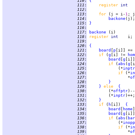
 110
:
{
 111
:
register 
int   
 112
:
 113
:
for 
(j = i-
1
; j
 114
:
backone
 115
:
}
 116
:
 117
:
backone
 118
:
register 
int    
 119
:
 120
:
{
 121
:
board
[
p
[i]] += 
 122
:
if 
(
g
[i] != 
hom
 123
:
board
[
g
[i]]
 124
:
if 
(
abs
(
g
[i
 125
:
             (*
inptr
 126
:
if 
(*
in
 127
:
                 *
of
 128
:
}
 129
:
}
else  
{
 130
:
         (*
offptr
 131
:
         (*
inptr
 132
:
}
 133
:
if 
(
h
[i])  
{
 134
:
board
[
home
]
 135
:
board
[
g
[i]]
 136
:
if 
(
abs
(
bar
 137
:
             (*
inopp
 138
:
if 
(*
in
 139
:
                 *
of