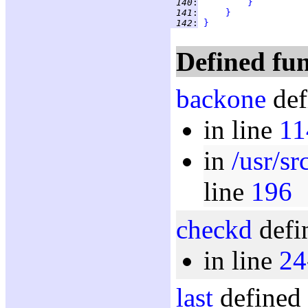
 140
:
}
 141
:
}
 142
:
}
Defined fun
backone
def
in line
11
in
/usr/s
line
196
checkd
defi
in line
24
last
defined 