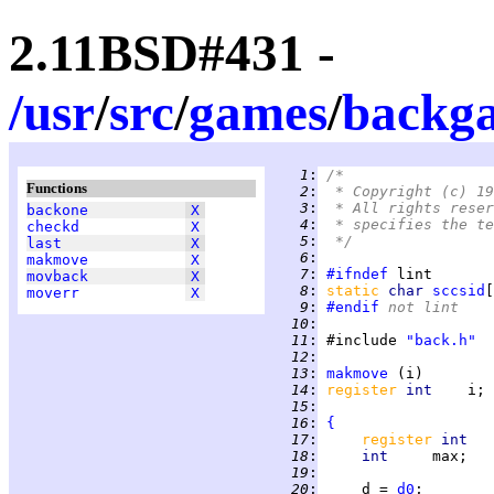
2.11BSD#431 -
/
usr
/
src
/
games
/
backg
   1
:
/*
Functions
   2
:
 * Copyright (c) 19
   3
:
 * All rights reser
backone
X
   4
:
 * specifies the te
checkd
X
   5
:
 */
last
X
   6
:
makmove
X
   7
:
#ifndef
movback
X
   8
:
static 
char 
sccsid
[
moverr
X
   9
:
#endif
 not lint
  10
:
  11
:
 #include 
"back.h"
  12
:
  13
:
makmove
  14
:
register 
int    
  15
:
  16
:
{
  17
:
register 
int   
  18
:
int     
  19
:
  20
:
     d = 
d0