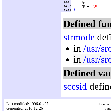
 144
:
     *p++ = 
' '
;    
 145
:
     *p = 
'\0'
 146
:
}
Defined fun
strmode
def
in
/usr/sr
in
/usr/sr
Defined var
sccsid
defin
Last modified: 1996-01-27
Generate
Generated: 2016-12-26
page