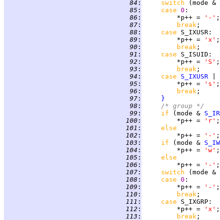
  84
:
switch 
(mode & 
  85
:
case 
0
  86
:
         *p++ = 
'-'
  87
:
break
  88
:
case 
S_IXUSR
  89
:
         *p++ = 
'x'
  90
:
break
  91
:
case 
S_ISUID
  92
:
         *p++ = 
'S'
  93
:
break
  94
:
case 
S_IXUSR
  95
:
         *p++ = 
's'
  96
:
break
  97
:
}
  98
:
/* group */
  99
:
if 
(mode & 
S_IR
 100
:
         *p++ = 
'r'
 101
:
else
 102
:
         *p++ = 
'-'
 103
:
if 
(mode & 
S_IW
 104
:
         *p++ = 
'w'
 105
:
else
 106
:
         *p++ = 
'-'
 107
:
switch 
(mode & 
 108
:
case 
0
 109
:
         *p++ = 
'-'
 110
:
break
 111
:
case 
S_IXGRP
 112
:
         *p++ = 
'x'
 113
:
break