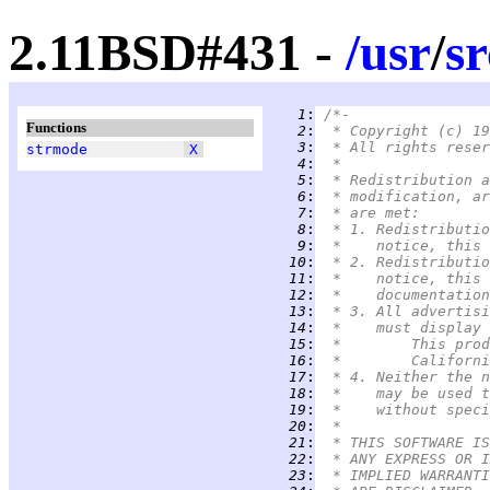
2.11BSD#431 -
/
usr
/
sr
   1
:
/*-
Functions
   2
:
 * Copyright (c) 19
   3
:
 * All rights reser
strmode
X
   4
:
 *
   5
:
 * Redistribution a
   6
:
 * modification, ar
   7
:
 * are met:
   8
:
 * 1. Redistributio
   9
:
 *    notice, this 
  10
:
 * 2. Redistributio
  11
:
 *    notice, this 
  12
:
 *    documentation
  13
:
 * 3. All advertisi
  14
:
 *    must display 
  15
:
 *	This p
  16
:
 *	Califo
  17
:
 * 4. Neither the n
  18
:
 *    may be used t
  19
:
 *    without speci
  20
:
 *
  21
:
 * THIS SOFTWARE IS
  22
:
 * ANY EXPRESS OR I
  23
:
 * IMPLIED WARRANTI