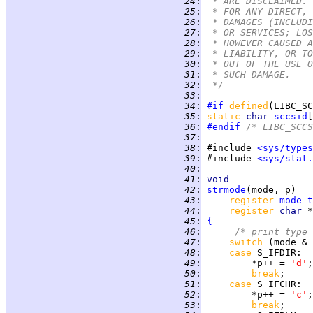
  24
:
 * ARE DISCLAIMED. 
  25
:
 * FOR ANY DIRECT, 
  26
:
 * DAMAGES (INCLUDI
  27
:
 * OR SERVICES; LOS
  28
:
 * HOWEVER CAUSED A
  29
:
 * LIABILITY, OR TO
  30
:
 * OUT OF THE USE O
  31
:
 * SUCH DAMAGE.
  32
:
 */
  33
:
  34
:
#if
defined
(LIBC_SC
  35
:
static 
char 
sccsid
[
  36
:
#endif
 /* LIBC_SCCS
  37
:
  38
:
 #include 
<sys/types
  39
:
 #include 
<sys/stat.
  40
:
  41
:
void
  42
:
strmode
  43
:
register 
mode_t
  44
:
register 
char 
  45
:
{
  46
:
/* print type 
  47
:
switch 
(mode & 
  48
:
case 
S_IFDIR
:  
  49
:
         *p++ = 
'd'
  50
:
break
  51
:
case 
S_IFCHR
:  
  52
:
         *p++ = 
'c'
  53
:
break