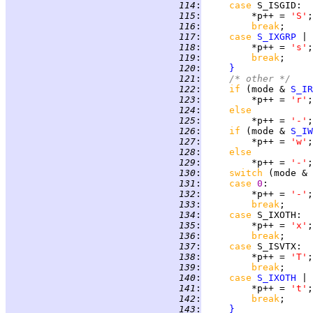
 114
:
case 
S_ISGID
 115
:
         *p++ = 
'S'
 116
:
break
 117
:
case 
S_IXGRP
 118
:
         *p++ = 
's'
 119
:
break
 120
:
}
 121
:
/* other */
 122
:
if 
(mode & 
S_IR
 123
:
         *p++ = 
'r'
 124
:
else
 125
:
         *p++ = 
'-'
 126
:
if 
(mode & 
S_IW
 127
:
         *p++ = 
'w'
 128
:
else
 129
:
         *p++ = 
'-'
 130
:
switch 
(mode & 
 131
:
case 
0
 132
:
         *p++ = 
'-'
 133
:
break
 134
:
case 
S_IXOTH
 135
:
         *p++ = 
'x'
 136
:
break
 137
:
case 
S_ISVTX
 138
:
         *p++ = 
'T'
 139
:
break
 140
:
case 
S_IXOTH
 141
:
         *p++ = 
't'
 142
:
break
 143
:
}