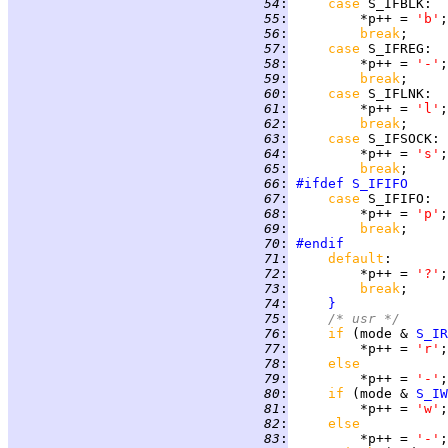
  54
:
case 
S_IFBLK
:  
  55
:
         *p++ = 
'b'
  56
:
break
  57
:
case 
S_IFREG
:  
  58
:
         *p++ = 
'-'
  59
:
break
  60
:
case 
S_IFLNK
:  
  61
:
         *p++ = 
'l'
  62
:
break
  63
:
case 
S_IFSOCK
: 
  64
:
         *p++ = 
's'
  65
:
break
  66
:
#ifdef
S_IFIFO
  67
:
case 
S_IFIFO
:  
  68
:
         *p++ = 
'p'
  69
:
break
  70
:
#endif
  71
:
default
:       
  72
:
         *p++ = 
'?'
  73
:
break
  74
:
}
  75
:
/* usr */
  76
:
if 
(mode & 
S_IR
  77
:
         *p++ = 
'r'
  78
:
else
  79
:
         *p++ = 
'-'
  80
:
if 
(mode & 
S_IW
  81
:
         *p++ = 
'w'
  82
:
else
  83
:
         *p++ = 
'-'